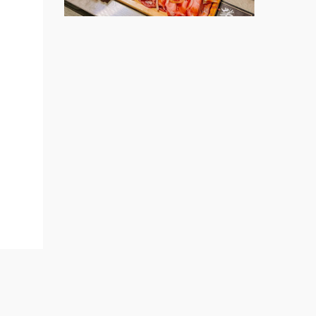
台北餐
莫尼早餐Morni加盟說明會
開店課
手作功夫茶加盟說明會
連鎖加
SHARE TEA歇腳亭加盟說明會
創業加
展.小
潮味決-湯滷專門店加盟說明會
ee.ch
鬍子茶加盟說明會
鮮茶道加盟說明會
微風亭鐵板燒加盟說明會
漫步藍咖啡加盟說明會
明石章魚燒加盟說明會