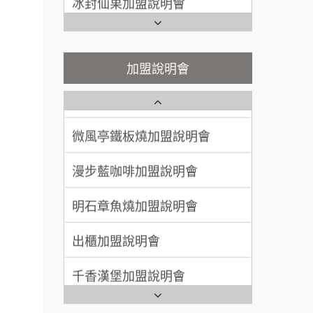
潮味決-湯滷專門店加盟說明會
呂 先生/小姐
新竹市
Ramble Café 漫步藍咖啡加盟
說明會
200萬~400萬
加盟預算
鬍子茶加盟說明會
微風亭鐵板燒加盟說明會
加盟說明會
顏 先生/小姐
台北市
鮮茶道加盟說明會
鮮茶道加盟說明會
100萬 ~ 200萬
加盟預算
微風亭鐵板燒加盟說明會
【曉妍美妝】誠徵行政櫃檯
廖 先生/小姐
高雄市
漫步藍咖啡加盟說明會
200萬~300萬
自助洗衣店誠徵代洗收送人員
加盟預算
(台中市)
明石章魚燒加盟說明會
品牌.
MUSHEN徵SPA美容芳療師
.餐
出櫃加盟說明會
日十。早午食加盟說明會
.找加
千香漢堡加盟說明會
拾鑶火鍋加盟說明會
計.
.開店.
七盞茶加盟說明會
全家加盟說明會
問.餐