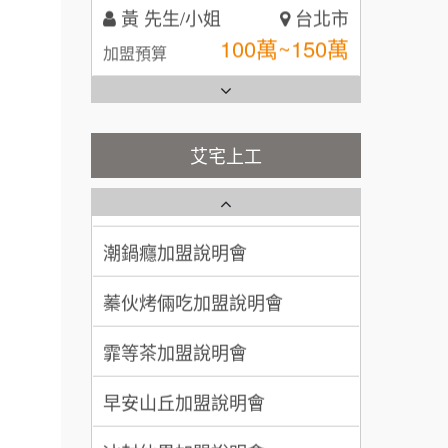
全家加盟說明會
林 先生/小姐
屏東縣
台灣G湯加盟說明會
100萬 ~ 200萬
加盟預算
彭富貴加盟說明會
吳 先生/小姐
屏東縣
艾宅上工
藍象廷泰式火鍋加盟說明會
100萬~200萬
NU PASTA義大利麵加盟說明
加盟預算
會
日十。早午食加盟說明會
周 先生/小姐
台北
潮鍋癮加盟說明會
100萬 ~150萬
加盟預算
上宇林加盟說明會
蓁伙烤倆吃加盟說明會
徐 先生/小姐
新北市
莫尼早餐Morni加盟說明會
霏等茶加盟說明會
50萬~75萬
加盟預算
手作功夫茶加盟說明會
早安山丘加盟說明會
何 先生/小姐
台南
SHARE TEA歇腳亭加盟說明會
100萬~300萬
冰封仙果加盟說明會
加盟預算