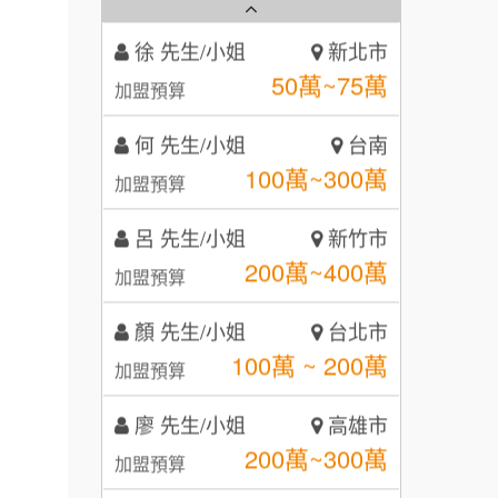
50萬~75萬
秉宏小米甜甜圈
加盟預算
3
潮鍋癮
何 先生/小姐
台南
4
100萬~300萬
加盟預算
咖啡LOOK
5
呂 先生/小姐
新竹市
鼎威維修
6
200萬~400萬
加盟預算
【曉妍美妝】誠徵行政櫃檯
88thai發發泰-泰式飯行家
7
顏 先生/小姐
台北市
自助洗衣店誠徵代洗收送人員
呷尚寶
100萬 ~ 200萬
8
加盟預算
(台中市)
MUSHEN徵SPA美容芳療師
SHARE TEA歇腳亭
9
廖 先生/小姐
高雄市
200萬~300萬
加盟預算
日十。早午食加盟說明會
TEA TOP台灣第一味
10
黃 先生/小姐
台北市
拾鑶火鍋加盟說明會
100萬~150萬
加盟預算