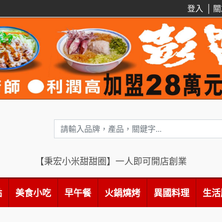
登入
│
關
【秉宏小米甜甜圈】一人即可開店創業
點
美食小吃
早午餐
火鍋燒烤
異國料理
生活