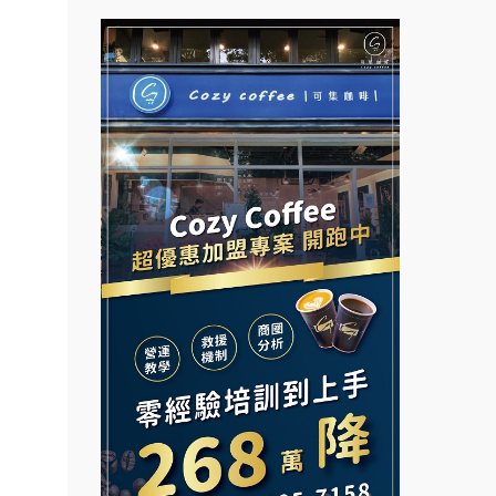
拉亞漢堡加盟說明會
台灣G湯加盟說明會
盟.合
杜芳子古味茶鋪加盟說明會
鎖課程.
彭富貴加盟說明會
鎖加盟.
優握握×酸奶大獅加盟說明會
NU PASTA義大利麵加盟說明
早餐連
會
冬城門加盟說明會
潮鍋癮加盟說明會
加盟.路
公司.
拾鑶火鍋加盟說明會
蓁伙烤倆吃加盟說明會
.店面
阿性情趣無人販售所加盟明會
霏等茶加盟說明會
.店
龍涎居好湯加盟說明會
開店裝
早安山丘加盟說明會
小本創
舒油頭加盟說明會
冰封仙果加盟說明會
計.加
韓金量加盟說明會
Ramble Café 漫步藍咖啡加盟
路邊