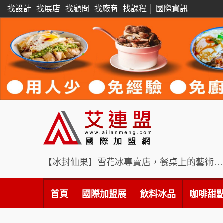
找設計
找展店
找顧問
找廠商
找課程
│
國際資訊
【冰封仙果】雪花冰專賣店，餐桌上的藝術饗宴
首頁
國際加盟展
飲料冰品
咖啡甜