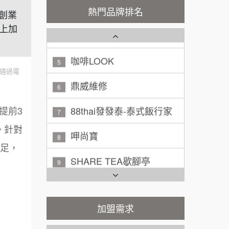
廖 先生/小姐
高雄市
熱門品牌排名
｜創業
潮鍋癮
4
200萬~300萬
上加
加盟預算
咖啡LOOK
5
黃 先生/小姐
台北市
鼎威維修
100萬~150萬
6
加盟預算
通過電
88thai發發泰-泰式飯行家
7
林 先生/小姐
屏東縣
100萬 ~ 200萬
提前3
加盟預算
呷尚寶
8
。針對
吳 先生/小姐
屏東縣
SHARE TEA歇腳亭
9
充足，
100萬~200萬
加盟預算
TEA TOP台灣第一味
10
周 先生/小姐
台北
Cozy coffee可集咖啡
1
100萬 ~150萬
加盟預算
加盟需求
霏等茶
2
徐 先生/小姐
新北市