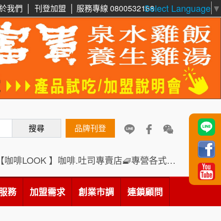
Select Language
▼
於我們
│
刊登加盟
│
服務專線 0800532168
周 先生/小姐
台北
100萬 ~150萬
加盟預算
鼎威維修
6
徐 先生/小姐
新北市
88thai發發泰-泰式飯行家
7
50萬~75萬
加盟預算
呷尚寶
8
何 先生/小姐
台南
SHARE TEA歇腳亭
9
100萬~300萬
加盟預算
搜尋
品牌刊登
TEA TOP台灣第一味
10
呂 先生/小姐
新竹市
【咖啡LOOK 】咖啡.吐司專賣店🧇專營各式創意法式吐司
200萬~400萬
Cozy coffee可集咖啡
加盟預算
1
霏等茶
顏 先生/小姐
台北市
2
服務
加盟需求
創業市調
連鎖顧問
100萬 ~ 200萬
加盟預算
秉宏小米甜甜圈
3