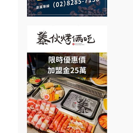
說明會
義氣豐發雞加盟說明會
創業.
微風亭鐵板燒加盟說明會
.行動
Mr.Wish加盟說明會
鮮茶道加盟說明會
業方
白鬍泡泡 BOHO POPO加盟說
訓練課
【曉妍美妝】誠徵行政櫃檯
明會
計.溫
自助洗衣店誠徵代洗收送人員
雞咕雞咕加盟說明會
設計居
(台中市)
MUSHEN徵SPA美容芳療師
粉醬料
TEA TOP加盟說明會
加盟.
日十。早午食加盟說明會
珍好味臭臭鍋加盟說明會
.店鋪
拾鑶火鍋加盟說明會
料加
藍象廷泰式火鍋加盟說明會
車加
日十。早午食加盟說明會
車.
上宇林加盟說明會
教連