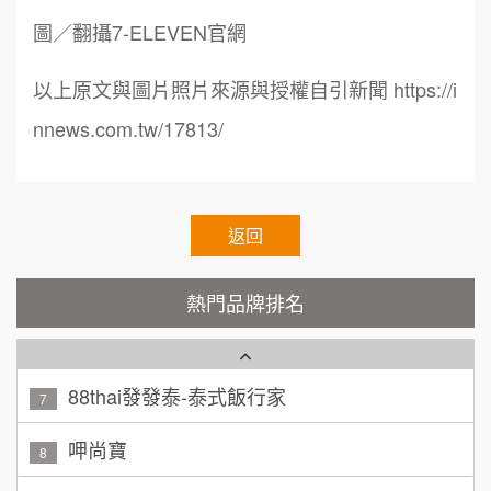
Cozy coffee可集咖啡
100萬 ~ 200萬
1
加盟預算
圖／翻攝7-ELEVEN官網
霏等茶
2
廖 先生/小姐
高雄市
以上原文與圖片照片來源與授權自引新聞 https://i
200萬~300萬
加盟預算
秉宏小米甜甜圈
nnews.com.tw/17813/
3
黃 先生/小姐
台北市
潮鍋癮
4
100萬~150萬
加盟預算
咖啡LOOK
返回
5
林 先生/小姐
屏東縣
鼎威維修
6
100萬 ~ 200萬
熱門品牌排名
加盟預算
88thai發發泰-泰式飯行家
7
吳 先生/小姐
屏東縣
100萬~200萬
呷尚寶
加盟預算
8
周 先生/小姐
SHARE TEA歇腳亭
台北
9
100萬 ~150萬
加盟預算