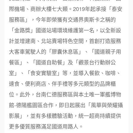
際機場、商辦大樓七大類。2019年起承接「泰安
服務區」，今年即榮獲有交通界奧斯卡之稱的
「金路獎」國道站場環境維護第一名，以全新設
周 先生/小姐
台北
100萬 ~150萬
計並增建南、北站賣場特色空間，首創打造服務
加盟預算
大客車駕駛人的「膠囊休息區」、「國道親子用
徐 先生/小姐
新北市
餐區」、「國道自助餐」及「觀景台行動辦公
50萬~75萬
鼎威維修
加盟預算
6
室」、「食安實驗室」等，並導入餐飲、咖啡、
何 先生/小姐
88thai發發泰-泰式飯行家
台南
7
速食、便利商店、伴手禮等多元類型的品牌櫃
100萬~300萬
加盟預算
位。此外，台南仁德服務區與本土唯一軍艦博物
呷尚寶
8
館-德陽艦園區合作，即日起展出「風華與榮耀攝
呂 先生/小姐
新竹市
SHARE TEA歇腳亭
9
200萬~400萬
影展」，並有多樣體驗活動，統一超商持續提供
加盟預算
TEA TOP台灣第一味
10
更多優質服務滿足國道用路人。
顏 先生/小姐
台北市