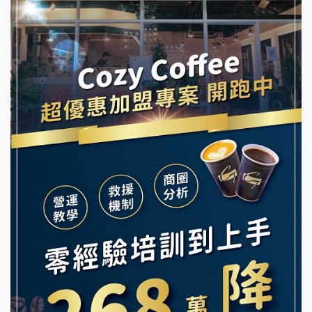
舒油頭加盟說明會
冰封仙果加盟說明會
韓金量加盟說明會
Ramble Café 漫步藍咖啡加盟說明會
義氣豐發雞加盟說明會
微風亭鐵板燒加盟說明會
Mr.Wish加盟說明會
鮮茶道加盟說明會
白鬍泡泡 BOHO POPO加盟說明會
【曉妍美妝】誠徵行政櫃檯
雞咕雞咕加盟說明會
自助洗衣店誠徵代洗收送人員(台中市)
TEA TOP加盟說明會
MUSHEN徵SPA美容芳療師
珍好味臭臭鍋加盟說明會
日十。早午食加盟說明會
藍象廷泰式火鍋加盟說明會