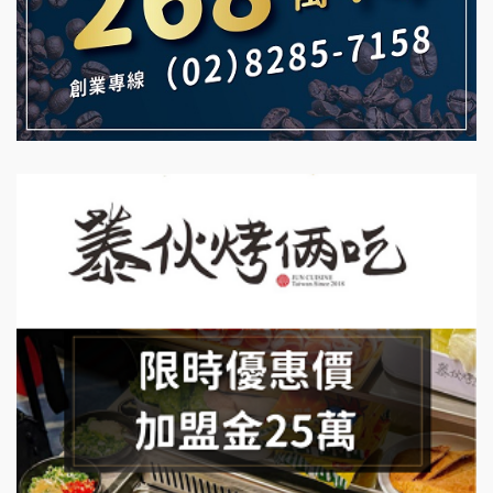
拾鑶火鍋加盟說明會
日十。早午食加盟說明會
上宇林加盟說明會
莫尼早餐Morni加盟說明會
手作功夫茶加盟說明會
SHARE TEA歇腳亭加盟說明會
潮味決-湯滷專門店加盟說明會
鬍子茶加盟說明會
鮮茶道加盟說明會
微風亭鐵板燒加盟說明會