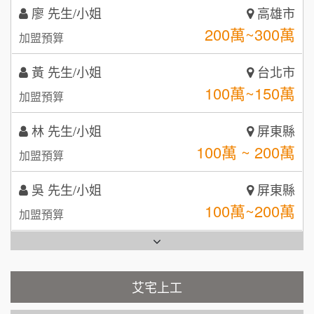
SHARE TEA歇腳亭
9
黃 先生/小姐
台北市
日十。早午食加盟說明會
100萬~150萬
TEA TOP台灣第一味
加盟預算
10
拾鑶火鍋加盟說明會
林 先生/小姐
屏東縣
100萬 ~ 200萬
加盟預算
全家加盟說明會
吳 先生/小姐
屏東縣
台灣G湯加盟說明會
100萬~200萬
加盟預算
彭富貴加盟說明會
周 先生/小姐
台北
藍象廷泰式火鍋加盟說明會
NU PASTA義大利麵加盟說明會
100萬 ~150萬
加盟預算
日十。早午食加盟說明會
潮鍋癮加盟說明會
徐 先生/小姐
新北市
50萬~75萬
上宇林加盟說明會
加盟預算
蓁伙烤倆吃加盟說明會
艾宅上工
莫尼早餐Morni加盟說明會
何 先生/小姐
台南
霏等茶加盟說明會