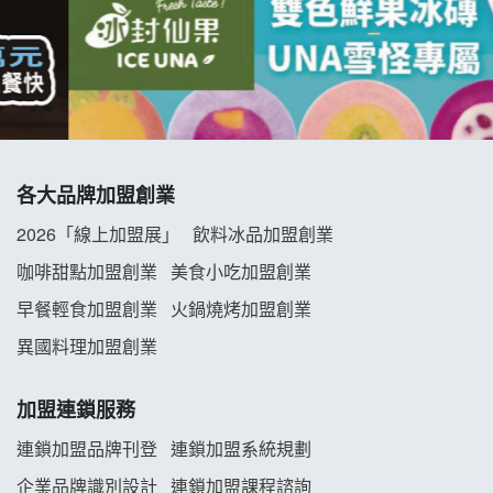
拾鑶火鍋加盟說明會
阿性情趣無人販售所加盟明會
龍涎居好湯加盟說明會
各大品牌加盟創業
舒油頭加盟說明會
2026「線上加盟展」
飲料冰品加盟創業
韓金量加盟說明會
咖啡甜點加盟創業
美食小吃加盟創業
早餐輕食加盟創業
火鍋燒烤加盟創業
義氣豐發雞加盟說明會
異國料理加盟創業
Mr.Wish加盟說明會
加盟連鎖服務
白鬍泡泡 BOHO POPO加盟說明會
連鎖加盟品牌刊登
連鎖加盟系統規劃
企業品牌識別設計
連鎖加盟課程諮詢
雞咕雞咕加盟說明會