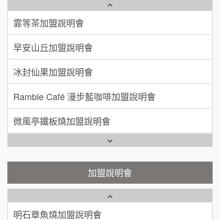
100萬~300萬
加盟預算
手作功夫茶加盟說明會
早安山丘加盟說明會
呂 先生/小姐
新竹市
SHARE TEA歇腳亭加盟說明會
冰封仙果加盟說明會
200萬~400萬
加盟預算
潮味決-湯滷專門店加盟說明會
Ramble Café 漫步藍咖啡加盟說明會
顏 先生/小姐
台北市
鬍子茶加盟說明會
100萬 ~ 200萬
加盟預算
微風亭鐵板燒加盟說明會
鮮茶道加盟說明會
廖 先生/小姐
高雄市
鮮茶道加盟說明會
200萬~300萬
加盟預算
微風亭鐵板燒加盟說明會
【曉妍美妝】誠徵行政櫃檯
漫步藍咖啡加盟說明會
自助洗衣店誠徵代洗收送人員(台中市)
加盟說明會
明石章魚燒加盟說明會
MUSHEN徵SPA美容芳療師
出櫃加盟說明會
日十。早午食加盟說明會