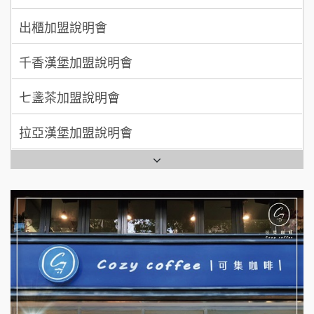
千香漢堡加盟說明會
拾鑶火鍋加盟說明會
七盞茶加盟說明會
全家加盟說明會
拉亞漢堡加盟說明會
台灣G湯加盟說明會
杜芳子古味茶鋪加盟說明會
彭富貴加盟說明會
優握握×酸奶大獅加盟說明會
NU PASTA義大利麵加盟說明會
冬城門加盟說明會
潮鍋癮加盟說明會
拾鑶火鍋加盟說明會
蓁伙烤倆吃加盟說明會
阿性情趣無人販售所加盟明會
霏等茶加盟說明會
龍涎居好湯加盟說明會
早安山丘加盟說明會