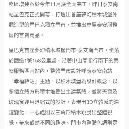
務區增建案於今年11月底全面完工。昨日泰安南
站星巴克正式開幕，打造出首座夢幻積木城堡外
觀造型的星巴克獨立門市，並推出專屬泰安服務
區的首賣商品。
星巴克首座夢幻積木城堡門市-泰安南門市，坐落
於國道1號158公里處、沿著中山高順行南下的泰
安服務區南站內，整體門市設計呼應泰安南站
「幸福驛站」主題，以積木城堡為設計概念，以
多個立體方形積木堆疊出主建築體，並將天窗及
玻璃窗運用退縮式的設計，表現出3D立體感的深
淺變化，中心處則以三角形積木跳脫出整體視
覺，帶來截然不同的趣味。門市內整體色調則是