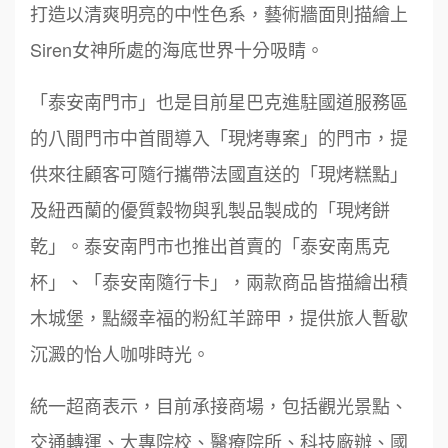
打造以清爽明亮的中性色系，藝術牆面則描繪上
Siren女神所處的海底世界十分吸睛。
「泰安南門市」也是目前星巴克進駐國道服務區
的八間門市中首間導入「現烤專案」的門市，提
供來往顧客可隨行攜帶法國直送的「現烤糕點」
及紐西蘭的優質穀物與乳製品製成的「現烤餅
乾」。泰安南門市也推出首賣的「泰安南馬克
杯」、「泰安南隨行卡」，兩款商品皆描繪出積
木城堡，點綴幸福的粉紅羊蹄甲，提供旅人暫歇
沉澱的怡人咖啡時光。
統一超商表示，目前承接商場，包括觀光景點、
交通轉運、大專院校、醫療院所、科技廠辦、國