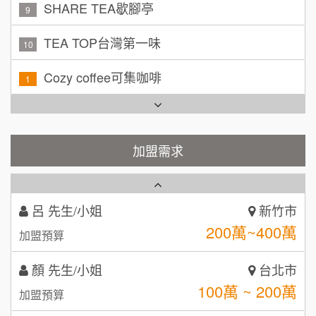
TEA TOP台灣第一味
10
徐 先生/小姐
新北市
Cozy coffee可集咖啡
1
50萬~75萬
加盟預算
霏等茶
2
何 先生/小姐
台南
秉宏小米甜甜圈
100萬~300萬
3
加盟預算
潮鍋癮
加盟需求
4
呂 先生/小姐
新竹市
200萬~400萬
加盟預算
咖啡LOOK
5
顏 先生/小姐
台北市
鼎威維修
6
100萬 ~ 200萬
加盟預算
【曉妍美妝】誠徵行政櫃檯
88thai發發泰-泰式飯行家
7
廖 先生/小姐
高雄市
自助洗衣店誠徵代洗收送人員(台中市)
呷尚寶
8
200萬~300萬
加盟預算
MUSHEN徵SPA美容芳療師