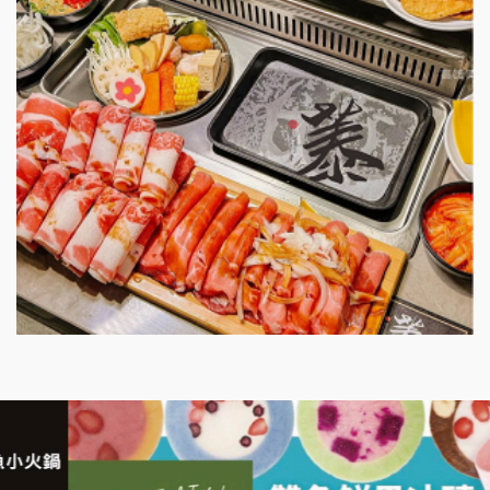
漫步藍咖啡加盟說明會
明石章魚燒加盟說明會
出櫃加盟說明會
千香漢堡加盟說明會
七盞茶加盟說明會
拉亞漢堡加盟說明會
杜芳子古味茶鋪加盟說明會
優握握×酸奶大獅加盟說明會
冬城門加盟說明會