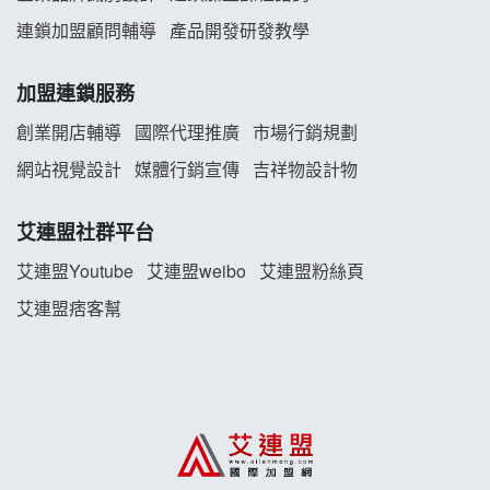
連鎖加盟顧問輔導
產品開發研發教學
TEA TOP加盟說明會
加盟連鎖服務
珍好味臭臭鍋加盟說明會
創業開店輔導
國際代理推廣
市場行銷規劃
藍象廷泰式火鍋加盟說明會
網站視覺設計
媒體行銷宣傳
吉祥物設計物
日十。早午食加盟說明會
艾連盟社群平台
上宇林加盟說明會
艾連盟Youtube
艾連盟weibo
艾連盟粉絲頁
艾連盟痞客幫
莫尼早餐Morni加盟說明會
手作功夫茶加盟說明會