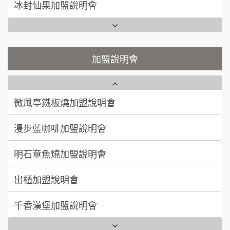
潮味決-湯滷專門店加盟說明會
呂 先生/小姐
新竹市
Ramble Café 漫步藍咖啡加盟說明會
200萬~400萬
加盟預算
鬍子茶加盟說明會
微風亭鐵板燒加盟說明會
顏 先生/小姐
台北市
鮮茶道加盟說明會
鮮茶道加盟說明會
加盟說明會
100萬 ~ 200萬
加盟預算
微風亭鐵板燒加盟說明會
【曉妍美妝】誠徵行政櫃檯
廖 先生/小姐
高雄市
漫步藍咖啡加盟說明會
200萬~300萬
自助洗衣店誠徵代洗收送人員(台中市)
加盟預算
明石章魚燒加盟說明會
MUSHEN徵SPA美容芳療師
出櫃加盟說明會
日十。早午食加盟說明會
千香漢堡加盟說明會
拾鑶火鍋加盟說明會
七盞茶加盟說明會
全家加盟說明會