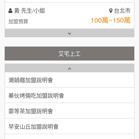
全家加盟說明會
林 先生/小姐
屏東縣
台灣G湯加盟說明會
100萬 ~ 200萬
加盟預算
彭富貴加盟說明會
吳 先生/小姐
屏東縣
100萬~200萬
藍象廷泰式火鍋加盟說明會
加盟預算
NU PASTA義大利麵加盟說明會
艾宅上工
日十。早午食加盟說明會
周 先生/小姐
台北
潮鍋癮加盟說明會
100萬 ~150萬
加盟預算
上宇林加盟說明會
蓁伙烤倆吃加盟說明會
徐 先生/小姐
新北市
莫尼早餐Morni加盟說明會
霏等茶加盟說明會
50萬~75萬
加盟預算
手作功夫茶加盟說明會
早安山丘加盟說明會
何 先生/小姐
台南
SHARE TEA歇腳亭加盟說明會
100萬~300萬
加盟預算
冰封仙果加盟說明會