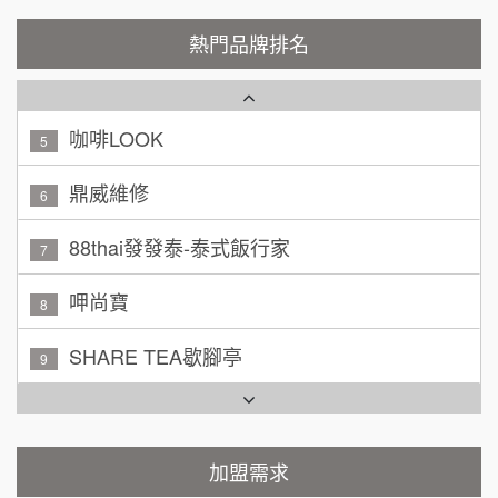
廖 先生/小姐
高雄市
潮鍋癮
4
200萬~300萬
熱門品牌排名
加盟預算
咖啡LOOK
5
黃 先生/小姐
台北市
100萬~150萬
鼎威維修
加盟預算
6
88thai發發泰-泰式飯行家
林 先生/小姐
屏東縣
7
100萬 ~ 200萬
加盟預算
呷尚寶
8
吳 先生/小姐
屏東縣
SHARE TEA歇腳亭
9
100萬~200萬
加盟預算
TEA TOP台灣第一味
10
周 先生/小姐
台北
Cozy coffee可集咖啡
100萬 ~150萬
1
加盟預算
霏等茶
加盟需求
2
徐 先生/小姐
新北市