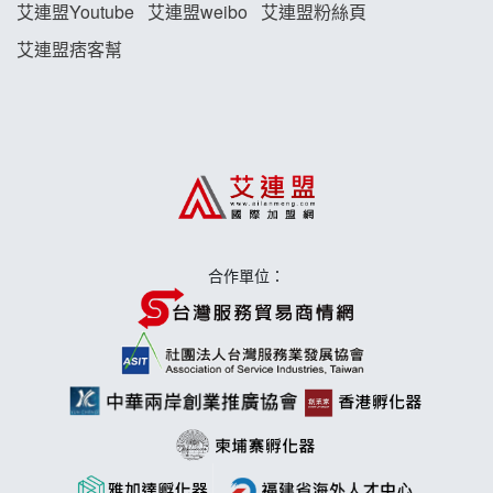
艾連盟Youtube
艾連盟weibo
艾連盟粉絲頁
藍象廷泰式火鍋加盟說明會
艾連盟痞客幫
日十。早午食加盟說明會
上宇林加盟說明會
莫尼早餐Morni加盟說明會
手作功夫茶加盟說明會
合作單位：