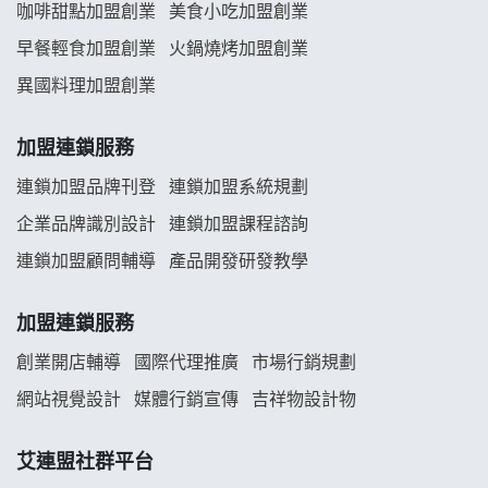
咖啡甜點加盟創業
美食小吃加盟創業
龍涎居好湯加盟說明會
早餐輕食加盟創業
火鍋燒烤加盟創業
舒油頭加盟說明會
異國料理加盟創業
韓金量加盟說明會
加盟連鎖服務
義氣豐發雞加盟說明會
連鎖加盟品牌刊登
連鎖加盟系統規劃
企業品牌識別設計
連鎖加盟課程諮詢
Mr.Wish加盟說明會
連鎖加盟顧問輔導
產品開發研發教學
白鬍泡泡 BOHO POPO加盟說明會
加盟連鎖服務
雞咕雞咕加盟說明會
創業開店輔導
國際代理推廣
市場行銷規劃
TEA TOP加盟說明會
網站視覺設計
媒體行銷宣傳
吉祥物設計物
珍好味臭臭鍋加盟說明會
艾連盟社群平台