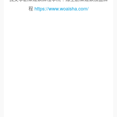
程
https://www.woaisha.com/
標籤：2022艾連盟創業連鎖加盟網.線上創業連鎖
加盟展.連鎖加盟.連鎖品牌.加盟創業.創業加盟.加
盟品牌.餐飲連鎖加盟創業.國際加盟展.線上加盟
展.餐飲連鎖.加盟創業.加盟.創業.連鎖.創業加盟.
食品連鎖加盟.餐飲連鎖加盟.餐廳連鎖加盟.美食
連鎖加盟.飲品連鎖加盟.加盟展.加盟規劃.食品連
鎖加盟.加盟經銷代理.找加盟品牌.創業品牌.加盟
品牌.餐飲規劃設計.餐飲設計.餐飲規劃.餐飲顧問.
品牌顧問.品牌設計.商業空間設計.新零售.青年創
業圓夢網.創業圓夢網.青創會.創業.連鎖加盟.Yes
頂尖創業網.1111創業加盟網.餐飲顧問.開店.大