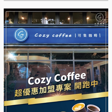
拉亞漢堡加盟說明會
台灣G湯加盟說明會
杜芳子古味茶鋪加盟說明會
彭富貴加盟說明會
優握握×酸奶大獅加盟說明會
NU PASTA義大利麵加盟說明會
冬城門加盟說明會
潮鍋癮加盟說明會
拾鑶火鍋加盟說明會
蓁伙烤倆吃加盟說明會
阿性情趣無人販售所加盟明會
霏等茶加盟說明會
龍涎居好湯加盟說明會
早安山丘加盟說明會
舒油頭加盟說明會
冰封仙果加盟說明會
韓金量加盟說明會
Ramble Café 漫步藍咖啡加盟說明會