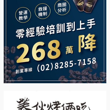
義氣豐發雞加盟說明會
微風亭鐵板燒加盟說明會
Mr.Wish加盟說明會
鮮茶道加盟說明會
白鬍泡泡 BOHO POPO加盟說明會
【曉妍美妝】誠徵行政櫃檯
雞咕雞咕加盟說明會
自助洗衣店誠徵代洗收送人員(台中市)
TEA TOP加盟說明會
MUSHEN徵SPA美容芳療師
珍好味臭臭鍋加盟說明會
日十。早午食加盟說明會
藍象廷泰式火鍋加盟說明會
拾鑶火鍋加盟說明會
日十。早午食加盟說明會
上宇林加盟說明會