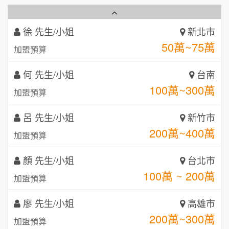
50萬~75萬
加盟預算
秉宏小米甜甜圈
3
何 先生/小姐
台南
潮鍋癮
4
100萬~300萬
加盟預算
咖啡LOOK
5
呂 先生/小姐
新竹市
鼎威維修
6
200萬~400萬
加盟預算
【曉妍美妝】誠徵行政櫃檯
88thai發發泰-泰式飯行家
7
顏 先生/小姐
台北市
自助洗衣店誠徵代洗收送人員(台中市)
100萬 ~ 200萬
呷尚寶
加盟預算
8
MUSHEN徵SPA美容芳療師
SHARE TEA歇腳亭
廖 先生/小姐
高雄市
9
200萬~300萬
加盟預算
日十。早午食加盟說明會
TEA TOP台灣第一味
10
黃 先生/小姐
台北市
拾鑶火鍋加盟說明會
100萬~150萬
加盟預算