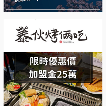
藍象廷泰式火鍋加盟說明會
拾鑶火鍋加盟說明會
日十。早午食加盟說明會
上宇林加盟說明會
莫尼早餐Morni加盟說明會
手作功夫茶加盟說明會
SHARE TEA歇腳亭加盟說明會
潮味決-湯滷專門店加盟說明會
鬍子茶加盟說明會
鮮茶道加盟說明會