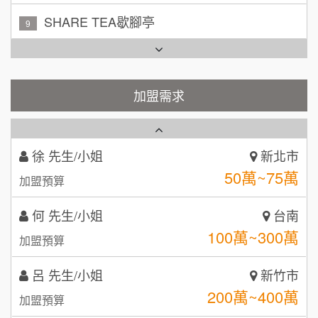
加盟預算
TEA TOP台灣第一味
10
周 先生/小姐
台北
100萬 ~150萬
Cozy coffee可集咖啡
1
加盟預算
霏等茶
加盟需求
徐 先生/小姐
新北市
2
50萬~75萬
加盟預算
秉宏小米甜甜圈
3
何 先生/小姐
台南
潮鍋癮
4
100萬~300萬
加盟預算
咖啡LOOK
5
呂 先生/小姐
新竹市
鼎威維修
200萬~400萬
6
加盟預算
【曉妍美妝】誠徵行政櫃檯
88thai發發泰-泰式飯行家
7
顏 先生/小姐
台北市
自助洗衣店誠徵代洗收送人員(台中市)
100萬 ~ 200萬
呷尚寶
加盟預算
8