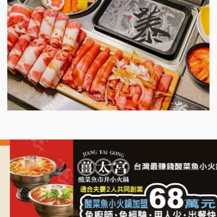
微風亭鐵板燒加盟說明會
漫步藍咖啡加盟說明會
明石章魚燒加盟說明會
出櫃加盟說明會
千香漢堡加盟說明會
七盞茶加盟說明會
拉亞漢堡加盟說明會
杜芳子古味茶鋪加盟說明會
優握握×酸奶大獅加盟說明會