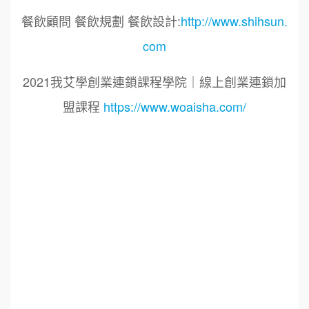
餐飲顧問 餐飲規劃 餐飲設計:
http://www.shihsun.
com
2021我艾學創業連鎖課程學院｜線上創業連鎖加
盟課程
https://www.woaisha.com/
標籤：
2021艾連盟創業連鎖加盟網.線上創業連鎖加盟
展.連鎖加盟.連鎖品牌.加盟創業.創業加盟.加盟品
牌.餐飲連鎖加盟創業.國際加盟展.線上加盟展.餐
飲連鎖.加盟創業.加盟.創業.創業加盟.食品連鎖加
盟.餐飲連鎖加盟.餐廳連鎖加盟.美食連鎖加盟.飲
品連鎖加盟.連鎖.加盟展.加盟規劃.食品連鎖加盟.