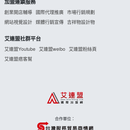
加盟連鎖服務
雞咕雞咕加盟說明會
創業開店輔導
國際代理推廣
市場行銷規劃
TEA TOP加盟說明會
網站視覺設計
媒體行銷宣傳
吉祥物設計物
珍好味臭臭鍋加盟說明會
艾連盟社群平台
艾連盟Youtube
艾連盟weibo
艾連盟粉絲頁
藍象廷泰式火鍋加盟說明會
艾連盟痞客幫
日十。早午食加盟說明會
上宇林加盟說明會
莫尼早餐Morni加盟說明會
手作功夫茶加盟說明會
合作單位：