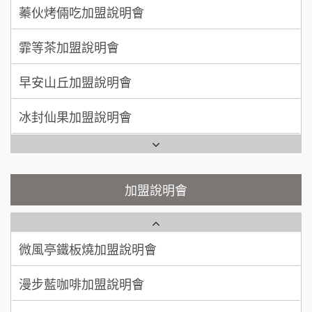
莫尼早餐Morni加盟說明會
霏等茶加盟說明會
50萬~75萬
加盟預算
手作功夫茶加盟說明會
早安山丘加盟說明會
何 先生/小姐
台南
100萬~300萬
SHARE TEA歇腳亭加盟說明會
加盟預算
冰封仙果加盟說明會
潮味決-湯滷專門店加盟說明會
呂 先生/小姐
新竹市
Ramble Café 漫步藍咖啡加盟說明會
200萬~400萬
加盟預算
鬍子茶加盟說明會
微風亭鐵板燒加盟說明會
顏 先生/小姐
台北市
鮮茶道加盟說明會
鮮茶道加盟說明會
加盟說明會
100萬 ~ 200萬
加盟預算
微風亭鐵板燒加盟說明會
【曉妍美妝】誠徵行政櫃檯
廖 先生/小姐
高雄市
漫步藍咖啡加盟說明會
200萬~300萬
自助洗衣店誠徵代洗收送人員(台中市)
加盟預算
明石章魚燒加盟說明會
MUSHEN徵SPA美容芳療師