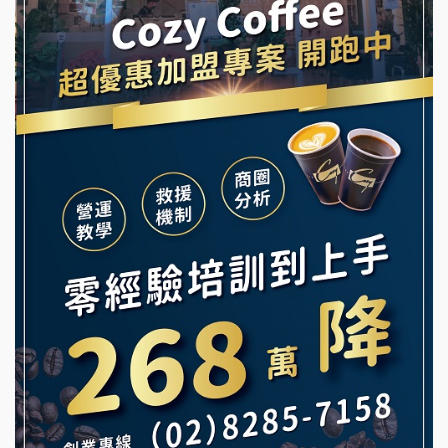
龍涎居好湯加盟說明會
早安山丘加盟說明會
舒油頭加盟說明會
冰封仙果加盟說明會
韓金量加盟說明會
Ramble Café 漫步藍咖啡加盟說明會
義氣豐發雞加盟說明會
微風亭鐵板燒加盟說明會
Mr.Wish加盟說明會
鮮茶道加盟說明會
白鬍泡泡 BOHO POPO加盟說明會
【曉妍美妝】誠徵行政櫃檯
雞咕雞咕加盟說明會
自助洗衣店誠徵代洗收送人員(台中市)
TEA TOP加盟說明會
MUSHEN徵SPA美容芳療師
珍好味臭臭鍋加盟說明會
日十。早午食加盟說明會