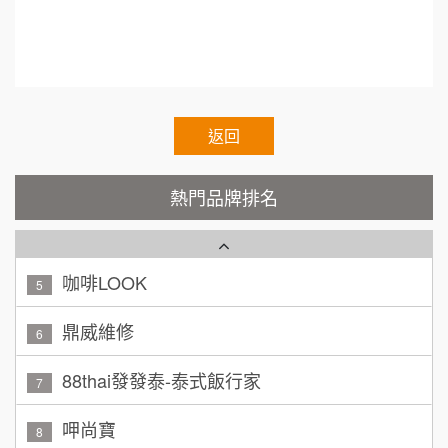
200萬~400萬
加盟預算
Cozy coffee可集咖啡
1
顏 先生/小姐
台北市
霏等茶
2
100萬 ~ 200萬
加盟預算
秉宏小米甜甜圈
返回
3
廖 先生/小姐
高雄市
潮鍋癮
200萬~300萬
4
熱門品牌排名
加盟預算
咖啡LOOK
5
黃 先生/小姐
台北市
100萬~150萬
鼎威維修
加盟預算
6
林 先生/小姐
屏東縣
88thai發發泰-泰式飯行家
7
100萬 ~ 200萬
加盟預算
呷尚寶
8
吳 先生/小姐
屏東縣
SHARE TEA歇腳亭
9
100萬~200萬