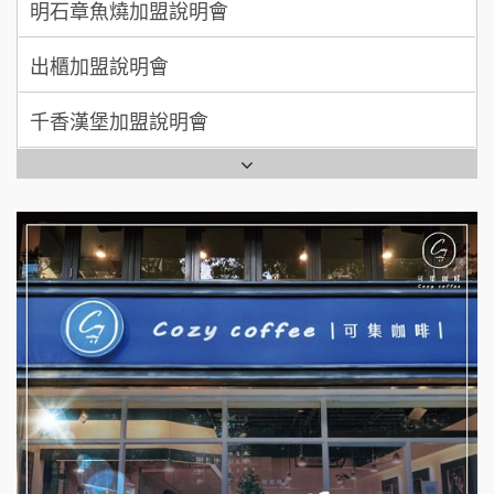
出櫃加盟說明會
日十。早午食加盟說明會
千香漢堡加盟說明會
拾鑶火鍋加盟說明會
七盞茶加盟說明會
全家加盟說明會
拉亞漢堡加盟說明會
台灣G湯加盟說明會
杜芳子古味茶鋪加盟說明會
彭富貴加盟說明會
優握握×酸奶大獅加盟說明會
NU PASTA義大利麵加盟說明會
冬城門加盟說明會
潮鍋癮加盟說明會
拾鑶火鍋加盟說明會
蓁伙烤倆吃加盟說明會
阿性情趣無人販售所加盟明會
霏等茶加盟說明會