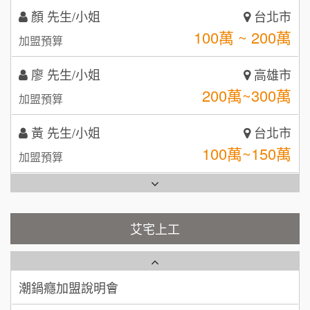
MUSHEN徵SPA美容芳療師
廖 先生/小姐
高雄市
SHARE TEA歇腳亭
9
200萬~300萬
加盟預算
日十。早午食加盟說明會
TEA TOP台灣第一味
10
黃 先生/小姐
台北市
拾鑶火鍋加盟說明會
100萬~150萬
加盟預算
全家加盟說明會
林 先生/小姐
屏東縣
台灣G湯加盟說明會
100萬 ~ 200萬
加盟預算
彭富貴加盟說明會
吳 先生/小姐
屏東縣
100萬~200萬
藍象廷泰式火鍋加盟說明會
加盟預算
NU PASTA義大利麵加盟說明會
艾宅上工
日十。早午食加盟說明會
周 先生/小姐
台北
潮鍋癮加盟說明會
100萬 ~150萬
加盟預算
上宇林加盟說明會
蓁伙烤倆吃加盟說明會
徐 先生/小姐
新北市