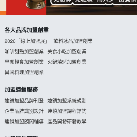
冬城門加盟說明會
拾鑶火鍋加盟說明會
各大品牌加盟創業
阿性情趣無人販售所加盟明會
2026「線上加盟展」
飲料冰品加盟創業
龍涎居好湯加盟說明會
咖啡甜點加盟創業
美食小吃加盟創業
早餐輕食加盟創業
火鍋燒烤加盟創業
舒油頭加盟說明會
異國料理加盟創業
韓金量加盟說明會
加盟連鎖服務
義氣豐發雞加盟說明會
連鎖加盟品牌刊登
連鎖加盟系統規劃
企業品牌識別設計
連鎖加盟課程諮詢
Mr.Wish加盟說明會
連鎖加盟顧問輔導
產品開發研發教學
白鬍泡泡 BOHO POPO加盟說明會