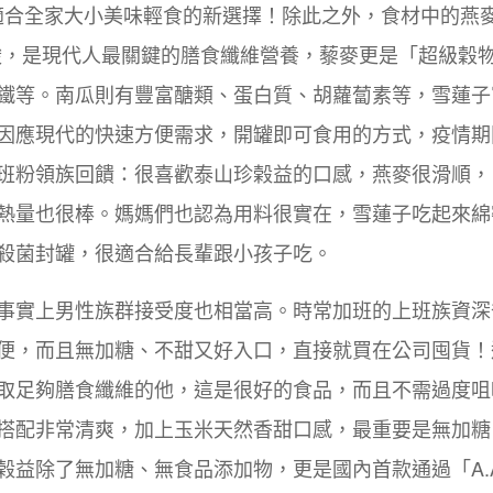
是適合全家大小美味輕食的新選擇！除此之外，食材中的燕
酸，是現代人最關鍵的膳食纖維營養，藜麥更是「超級穀
鐵等。南瓜則有豐富醣類、蛋白質、胡蘿蔔素等，雪蓮子
因應現代的快速方便需求，開罐即可食用的方式，疫情期
班粉領族回饋：很喜歡泰山珍榖益的口感，燕麥很滑順，
熱量也很棒。媽媽們也認為用料很實在，雪蓮子吃起來綿
殺菌封罐，很適合給長輩跟小孩子吃。
事實上男性族群接受度也相當高。時常加班的上班族資深
便，而且無加糖、不甜又好入口，直接就買在公司囤貨！
取足夠膳食纖維的他，這是很好的食品，而且不需過度咀
搭配非常清爽，加上玉米天然香甜口感，最重要是無加糖
益除了無加糖、無食品添加物，更是國內首款通過「A.A