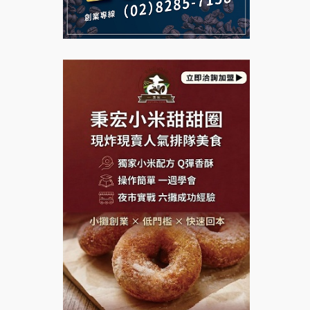
說明會
義氣豐發雞加盟說明會
微風亭鐵板燒加盟說明會
Mr.Wish加盟說明會
鮮茶道加盟說明會
白鬍泡泡 BOHO POPO加盟說
【曉妍美妝】誠徵行政櫃檯
明會
自助洗衣店誠徵代洗收送人員
雞咕雞咕加盟說明會
(台中市)
MUSHEN徵SPA美容芳療師
TEA TOP加盟說明會
日十。早午食加盟說明會
珍好味臭臭鍋加盟說明會
拾鑶火鍋加盟說明會
藍象廷泰式火鍋加盟說明會
日十。早午食加盟說明會