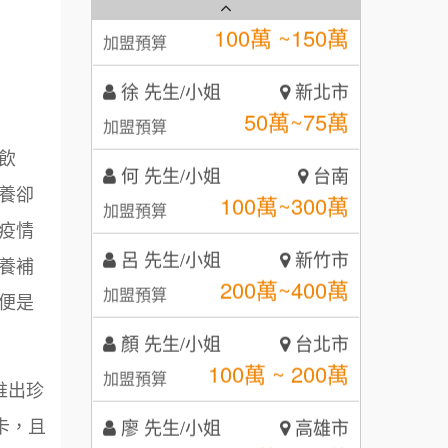
霏等茶
2
徐 先生/小姐
新北市
秉宏小米甜甜圈
3
50萬~75萬
加盟預算
潮鍋癮
4
何 先生/小姐
台南
咖啡LOOK
5
100萬~300萬
飲
加盟預算
養卻
鼎威維修
6
呂 先生/小姐
新竹市
疫情
【曉妍美妝】誠徵行政櫃檯
200萬~400萬
88thai發發泰-泰式飯行家
加盟預算
7
養補
自助洗衣店誠徵代洗收送人員
顏 先生/小姐
呷尚寶
台北市
便是
8
(台中市)
100萬 ~ 200萬
加盟預算
MUSHEN徵SPA美容芳療師
SHARE TEA歇腳亭
9
廖 先生/小姐
高雄市
日十。早午食加盟說明會
推出珍
TEA TOP台灣第一味
10
200萬~300萬
加盟預算
卡，且
拾鑶火鍋加盟說明會