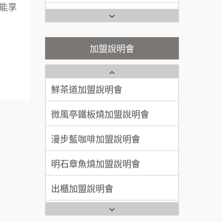
能享
100萬~300萬
加盟預算
潮味決-湯滷專門店加盟說明會
Ramble Café 漫步藍咖啡加盟
說明會
呂 先生/小姐
新竹市
鬍子茶加盟說明會
微風亭鐵板燒加盟說明會
加盟說明會
200萬~400萬
加盟預算
鮮茶道加盟說明會
鮮茶道加盟說明會
顏 先生/小姐
台北市
微風亭鐵板燒加盟說明會
100萬 ~ 200萬
【曉妍美妝】誠徵行政櫃檯
加盟預算
漫步藍咖啡加盟說明會
廖 先生/小姐
高雄市
自助洗衣店誠徵代洗收送人員
200萬~300萬
(台中市)
加盟預算
明石章魚燒加盟說明會
MUSHEN徵SPA美容芳療師
出櫃加盟說明會
日十。早午食加盟說明會
千香漢堡加盟說明會
拾鑶火鍋加盟說明會
七盞茶加盟說明會
全家加盟說明會