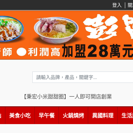
登入
│
關
【秉宏小米甜甜圈】一人即可開店創業
點
美食小吃
早午餐
火鍋燒烤
異國料理
生活