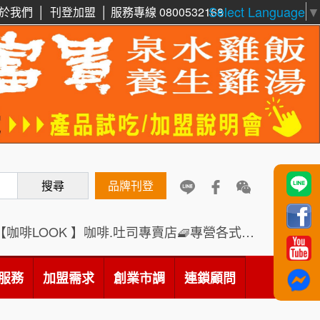
Select Language
▼
於我們
│
刊登加盟
│
服務專線 0800532168
周 先生/小姐
台北
鼎威維修
6
100萬 ~150萬
加盟預算
88thai發發泰-泰式飯行家
7
徐 先生/小姐
新北市
呷尚寶
50萬~75萬
8
加盟預算
搜尋
SHARE TEA歇腳亭
品牌刊登
9
何 先生/小姐
台南
100萬~300萬
加盟預算
TEA TOP台灣第一味
10
【咖啡LOOK 】咖啡.吐司專賣店🧇專營各式創意法式吐司
呂 先生/小姐
新竹市
Cozy coffee可集咖啡
1
200萬~400萬
服務
加盟需求
加盟預算
創業市調
連鎖顧問
霏等茶
2
顏 先生/小姐
台北市