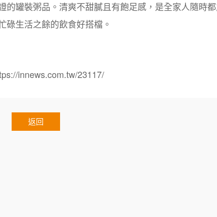
證的罐裝粥品。清爽不甜膩且有飽足感，是全家人隨時都
忙碌生活之餘的飲食好搭檔。
nnews.com.tw/23117/
返回