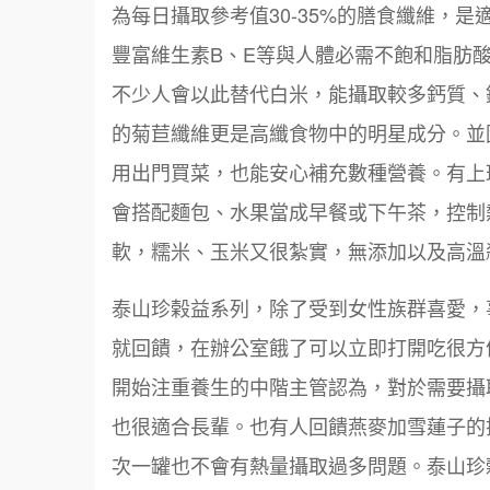
為每日攝取參考值30-35%的膳食纖維，
豐富維生素B、E等與人體必需不飽和脂肪
不少人會以此替代白米，能攝取較多鈣質、
的菊苣纖維更是高纖食物中的明星成分。並
用出門買菜，也能安心補充數種營養。有上
會搭配麵包、水果當成早餐或下午茶，控制
軟，糯米、玉米又很紮實，無添加以及高溫
泰山珍榖益系列，除了受到女性族群喜愛，
就回饋，在辦公室餓了可以立即打開吃很方
開始注重養生的中階主管認為，對於需要攝
也很適合長輩。也有人回饋燕麥加雪蓮子的
次一罐也不會有熱量攝取過多問題。泰山珍榖