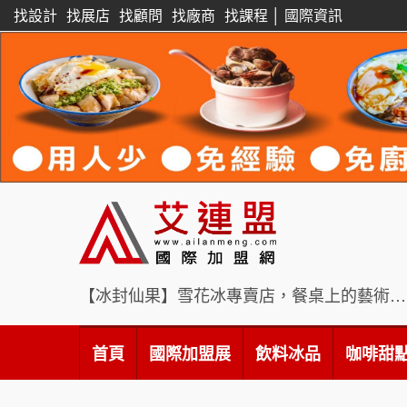
找設計
找展店
找顧問
找廠商
找課程
│
國際資訊
【冰封仙果】雪花冰專賣店，餐桌上的藝術饗宴
首頁
國際加盟展
飲料冰品
咖啡甜