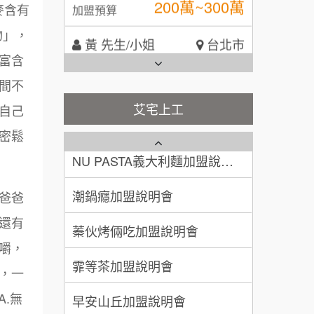
麥含有
黃 先生/小姐
台北市
全家加盟說明會
100萬~150萬
物」，
加盟預算
富含
台灣G湯加盟說明會
林 先生/小姐
屏東縣
間不
100萬 ~ 200萬
加盟預算
彭富貴加盟說明會
艾宅上工
自己
藍象廷泰式火鍋加盟說明會
吳 先生/小姐
屏東縣
NU PASTA義大利麵加盟說明
密鬆
100萬~200萬
會
加盟預算
日十。早午食加盟說明會
潮鍋癮加盟說明會
周 先生/小姐
台北
上宇林加盟說明會
爸爸
蓁伙烤倆吃加盟說明會
100萬 ~150萬
加盟預算
還有
莫尼早餐Morni加盟說明會
霏等茶加盟說明會
徐 先生/小姐
新北市
嚼，
手作功夫茶加盟說明會
50萬~75萬
，一
加盟預算
早安山丘加盟說明會
.無
SHARE TEA歇腳亭加盟說明會
何 先生/小姐
台南
冰封仙果加盟說明會