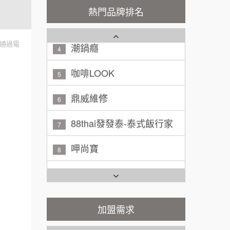
秉宏小米甜甜圈
3
100萬 ~ 200萬
熱門品牌排名
加盟預算
潮鍋癮
4
廖 先生/小姐
高雄市
通過電
200萬~300萬
咖啡LOOK
加盟預算
5
黃 先生/小姐
鼎威維修
台北市
6
100萬~150萬
加盟預算
88thai發發泰-泰式飯行家
7
林 先生/小姐
屏東縣
呷尚寶
8
100萬 ~ 200萬
加盟預算
SHARE TEA歇腳亭
9
吳 先生/小姐
屏東縣
TEA TOP台灣第一味
100萬~200萬
10
加盟預算
Cozy coffee可集咖啡
加盟需求
1
周 先生/小姐
台北
100萬 ~150萬
加盟預算