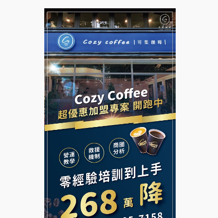
拉亞漢堡加盟說明會
台灣G湯加盟說明會
杜芳子古味茶鋪加盟說明會
彭富貴加盟說明會
優握握×酸奶大獅加盟說明會
NU PASTA義大利麵加盟說明
會
冬城門加盟說明會
潮鍋癮加盟說明會
拾鑶火鍋加盟說明會
蓁伙烤倆吃加盟說明會
阿性情趣無人販售所加盟明會
霏等茶加盟說明會
龍涎居好湯加盟說明會
早安山丘加盟說明會
舒油頭加盟說明會
冰封仙果加盟說明會
韓金量加盟說明會
Ramble Café 漫步藍咖啡加盟