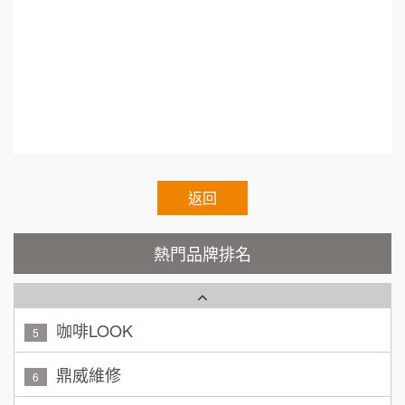
hain.Voluntary.Chain.franchisee.chain.restaurant
SHARE TEA歇腳亭
100萬~300萬
9
加盟預算
TEA TOP台灣第一味
10
呂 先生/小姐
新竹市
200萬~400萬
加盟預算
Cozy coffee可集咖啡
1
顏 先生/小姐
台北市
霏等茶
2
100萬 ~ 200萬
加盟預算
秉宏小米甜甜圈
返回
3
廖 先生/小姐
高雄市
潮鍋癮
4
200萬~300萬
熱門品牌排名
加盟預算
咖啡LOOK
5
黃 先生/小姐
台北市
100萬~150萬
鼎威維修
加盟預算
6
林 先生/小姐
88thai發發泰-泰式飯行家
屏東縣
7
100萬 ~ 200萬