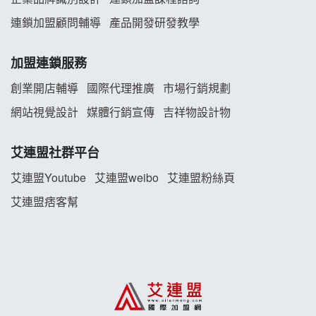
Mr.Wish加盟說明會
連鎖加盟顧問輔導
產品開發研發教學
白鬍泡泡 BOHO POPO加盟說明會
加盟連鎖服務
雞咕雞咕加盟說明會
創業開店輔導
國際代理推廣
市場行銷規劃
TEA TOP加盟說明會
網站視覺設計
媒體行銷宣傳
吉祥物設計物
珍好味臭臭鍋加盟說明會
艾連盟社群平台
藍象廷泰式火鍋加盟說明會
艾連盟Youtube
艾連盟weibo
艾連盟粉絲頁
艾連盟痞客幫
日十。早午食加盟說明會
上宇林加盟說明會
莫尼早餐Morni加盟說明會