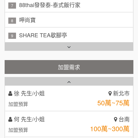
加盟預算
呷尚寶
8
吳 先生/小姐
屏東縣
SHARE TEA歇腳亭
9
100萬~200萬
加盟預算
TEA TOP台灣第一味
10
周 先生/小姐
台北
Cozy coffee可集咖啡
100萬 ~150萬
1
加盟預算
霏等茶
加盟需求
2
徐 先生/小姐
新北市
50萬~75萬
加盟預算
秉宏小米甜甜圈
3
何 先生/小姐
台南
潮鍋癮
4
100萬~300萬
加盟預算
咖啡LOOK
5
呂 先生/小姐
新竹市
鼎威維修
6
200萬~400萬
加盟預算
【曉妍美妝】誠徵行政櫃檯