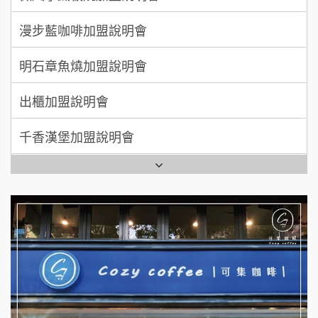
自助洗衣店誠徵代洗收送人員(台中市)
加盟預算
明石章魚燒加盟說明會
MUSHEN徵SPA美容芳療師
出櫃加盟說明會
日十。早午食加盟說明會
千香漢堡加盟說明會
拾鑶火鍋加盟說明會
七盞茶加盟說明會
全家加盟說明會
拉亞漢堡加盟說明會
台灣G湯加盟說明會
杜芳子古味茶鋪加盟說明會
彭富貴加盟說明會
優握握×酸奶大獅加盟說明會
NU PASTA義大利麵加盟說明會
冬城門加盟說明會
潮鍋癮加盟說明會
拾鑶火鍋加盟說明會