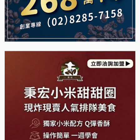
MUSHEN徵SPA美容芳療師
珍好味臭臭鍋加盟說明會
日十。早午食加盟說明會
藍象廷泰式火鍋加盟說明會
拾鑶火鍋加盟說明會
日十。早午食加盟說明會
上宇林加盟說明會
莫尼早餐Morni加盟說明會
手作功夫茶加盟說明會
SHARE TEA歇腳亭加盟說明會
潮味決-湯滷專門店加盟說明會
鬍子茶加盟說明會