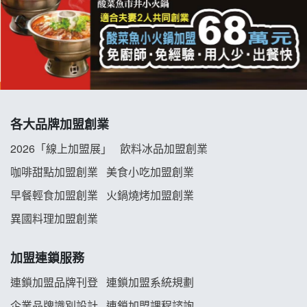
杜芳子古味茶鋪加盟說明會
優握握×酸奶大獅加盟說明會
冬城門加盟說明會
拾鑶火鍋加盟說明會
各大品牌加盟創業
阿性情趣無人販售所加盟明會
2026「線上加盟展」
飲料冰品加盟創業
龍涎居好湯加盟說明會
咖啡甜點加盟創業
美食小吃加盟創業
早餐輕食加盟創業
火鍋燒烤加盟創業
舒油頭加盟說明會
異國料理加盟創業
韓金量加盟說明會
加盟連鎖服務
義氣豐發雞加盟說明會
連鎖加盟品牌刊登
連鎖加盟系統規劃
企業品牌識別設計
連鎖加盟課程諮詢