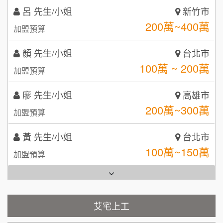
88thai發發泰-泰式飯行家
7
顏 先生/小姐
台北市
自助洗衣店誠徵代洗收送人員(台中市)
100萬 ~ 200萬
呷尚寶
加盟預算
8
MUSHEN徵SPA美容芳療師
廖 先生/小姐
SHARE TEA歇腳亭
高雄市
9
200萬~300萬
加盟預算
日十。早午食加盟說明會
TEA TOP台灣第一味
10
黃 先生/小姐
台北市
拾鑶火鍋加盟說明會
100萬~150萬
加盟預算
全家加盟說明會
林 先生/小姐
屏東縣
台灣G湯加盟說明會
100萬 ~ 200萬
加盟預算
彭富貴加盟說明會
吳 先生/小姐
屏東縣
100萬~200萬
藍象廷泰式火鍋加盟說明會
加盟預算
NU PASTA義大利麵加盟說明會
艾宅上工
日十。早午食加盟說明會
周 先生/小姐
台北