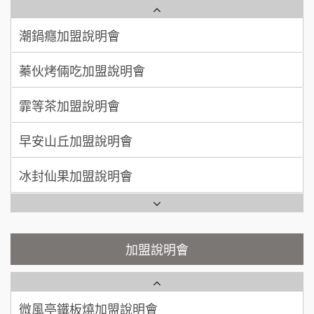
潮鍋癮加盟說明會
100萬 ~150萬
加盟預算
上宇林加盟說明會
蓁伙烤倆吃加盟說明會
徐 先生/小姐
新北市
莫尼早餐Morni加盟說明會
霏等茶加盟說明會
50萬~75萬
加盟預算
手作功夫茶加盟說明會
早安山丘加盟說明會
何 先生/小姐
台南
SHARE TEA歇腳亭加盟說明會
100萬~300萬
加盟預算
冰封仙果加盟說明會
潮味決-湯滷專門店加盟說明會
呂 先生/小姐
新竹市
Ramble Café 漫步藍咖啡加盟說明會
200萬~400萬
加盟預算
鬍子茶加盟說明會
微風亭鐵板燒加盟說明會
顏 先生/小姐
台北市
鮮茶道加盟說明會
鮮茶道加盟說明會
加盟說明會
100萬 ~ 200萬
加盟預算
微風亭鐵板燒加盟說明會
【曉妍美妝】誠徵行政櫃檯
廖 先生/小姐
高雄市
漫步藍咖啡加盟說明會
200萬~300萬