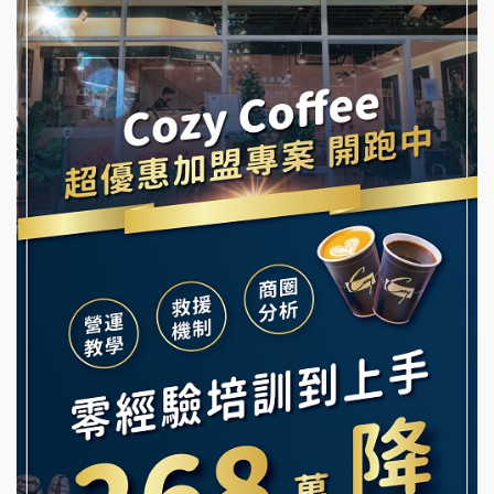
蓁伙烤倆吃加盟說明會
阿性情趣無人販售所加盟明會
霏等茶加盟說明會
龍涎居好湯加盟說明會
早安山丘加盟說明會
舒油頭加盟說明會
冰封仙果加盟說明會
韓金量加盟說明會
Ramble Café 漫步藍咖啡加盟說明會
義氣豐發雞加盟說明會
微風亭鐵板燒加盟說明會
Mr.Wish加盟說明會
鮮茶道加盟說明會
白鬍泡泡 BOHO POPO加盟說明會
【曉妍美妝】誠徵行政櫃檯
雞咕雞咕加盟說明會
自助洗衣店誠徵代洗收送人員(台中市)
TEA TOP加盟說明會