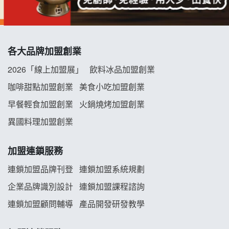
冬城門加盟說明會
拾鑶火鍋加盟說明會
各大品牌加盟創業
阿性情趣無人販售所加盟明會
2026「線上加盟展」
飲料冰品加盟創業
龍涎居好湯加盟說明會
咖啡甜點加盟創業
美食小吃加盟創業
早餐輕食加盟創業
火鍋燒烤加盟創業
舒油頭加盟說明會
異國料理加盟創業
韓金量加盟說明會
加盟連鎖服務
義氣豐發雞加盟說明會
連鎖加盟品牌刊登
連鎖加盟系統規劃
企業品牌識別設計
連鎖加盟課程諮詢
Mr.Wish加盟說明會
連鎖加盟顧問輔導
產品開發研發教學
白鬍泡泡 BOHO POPO加盟說明會