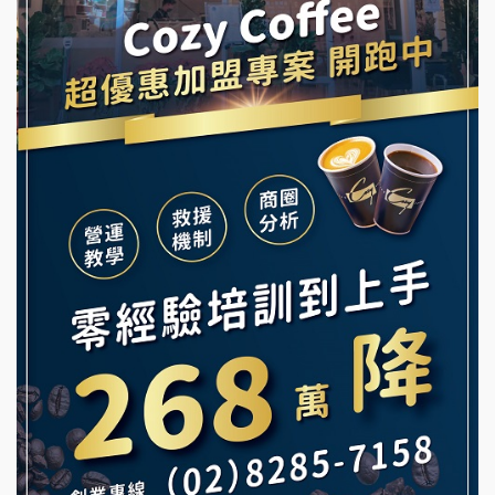
龍涎居好湯加盟說明會
早安山丘加盟說明會
舒油頭加盟說明會
冰封仙果加盟說明會
韓金量加盟說明會
Ramble Café 漫步藍咖啡加盟說明會
義氣豐發雞加盟說明會
微風亭鐵板燒加盟說明會
Mr.Wish加盟說明會
鮮茶道加盟說明會
白鬍泡泡 BOHO POPO加盟說明會
【曉妍美妝】誠徵行政櫃檯
雞咕雞咕加盟說明會
自助洗衣店誠徵代洗收送人員(台中市)
TEA TOP加盟說明會
MUSHEN徵SPA美容芳療師
珍好味臭臭鍋加盟說明會
日十。早午食加盟說明會