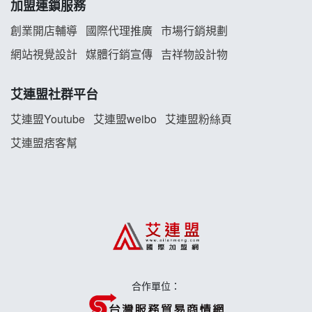
加盟連鎖服務
雞咕雞咕加盟說明會
創業開店輔導
國際代理推廣
市場行銷規劃
TEA TOP加盟說明會
網站視覺設計
媒體行銷宣傳
吉祥物設計物
珍好味臭臭鍋加盟說明會
艾連盟社群平台
藍象廷泰式火鍋加盟說明會
艾連盟Youtube
艾連盟weibo
艾連盟粉絲頁
艾連盟痞客幫
日十。早午食加盟說明會
上宇林加盟說明會
莫尼早餐Morni加盟說明會
手作功夫茶加盟說明會
合作單位：