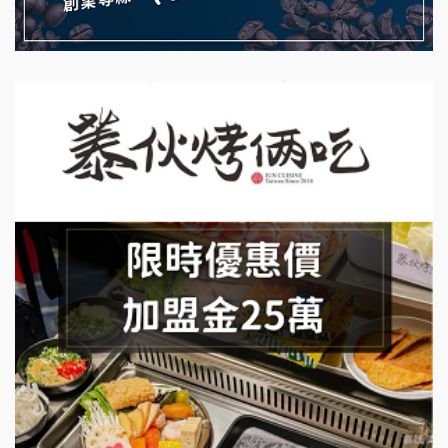
藍象廷泰式火鍋加盟說明會
拾鑶火鍋加盟說明會
日十。早午食加盟說明會
上宇林加盟說明會
莫尼早餐Morni加盟說明會
手作功夫茶加盟說明會
SHARE TEA歇腳亭加盟說明會
潮味決-湯滷專門店加盟說明會
鬍子茶加盟說明會
鮮茶道加盟說明會