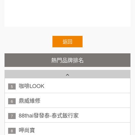
200萬~400萬
加盟預算
Cozy coffee可集咖啡
1
顏 先生/小姐
台北市
霏等茶
2
100萬 ~ 200萬
加盟預算
秉宏小米甜甜圈
返回
3
廖 先生/小姐
高雄市
潮鍋癮
4
200萬~300萬
熱門品牌排名
加盟預算
咖啡LOOK
5
黃 先生/小姐
台北市
100萬~150萬
鼎威維修
加盟預算
6
林 先生/小姐
88thai發發泰-泰式飯行家
屏東縣
7
100萬 ~ 200萬
加盟預算
呷尚寶
8
吳 先生/小姐
屏東縣
SHARE TEA歇腳亭
9
100萬~200萬