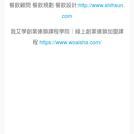
餐飲顧問 餐飲規劃 餐飲設計:
http://www.shihsun.
com
我艾學創業連鎖課程學院｜線上創業連鎖加盟課
程
https://www.woaisha.com/
標籤：2022艾連盟創業連鎖加盟網.線上創業連鎖
加盟展.連鎖加盟.連鎖品牌.加盟創業.創業加盟.加
盟品牌.餐飲連鎖加盟創業.國際加盟展.線上加盟
展.餐飲連鎖.加盟創業.加盟.創業.連鎖.創業加盟.
食品連鎖加盟.餐飲連鎖加盟.餐廳連鎖加盟.美食
連鎖加盟.飲品連鎖加盟.加盟展.加盟規劃.食品連
鎖加盟.加盟經銷代理.找加盟品牌.創業品牌.加盟
品牌.餐飲規劃設計.餐飲設計.餐飲規劃.餐飲顧問.