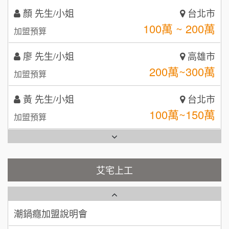
MUSHEN徵SPA美容芳療師
廖 先生/小姐
SHARE TEA歇腳亭
高雄市
9
200萬~300萬
加盟預算
日十。早午食加盟說明會
TEA TOP台灣第一味
10
黃 先生/小姐
台北市
拾鑶火鍋加盟說明會
100萬~150萬
加盟預算
全家加盟說明會
林 先生/小姐
屏東縣
台灣G湯加盟說明會
100萬 ~ 200萬
加盟預算
彭富貴加盟說明會
吳 先生/小姐
屏東縣
100萬~200萬
藍象廷泰式火鍋加盟說明會
加盟預算
NU PASTA義大利麵加盟說明會
艾宅上工
日十。早午食加盟說明會
周 先生/小姐
台北
潮鍋癮加盟說明會
100萬 ~150萬
加盟預算
上宇林加盟說明會
蓁伙烤倆吃加盟說明會
徐 先生/小姐
新北市