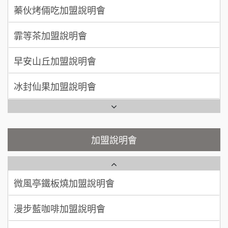
莫尼早餐Morni加盟說明會
霏等茶加盟說明會
50萬~75萬
加盟預算
手作功夫茶加盟說明會
早安山丘加盟說明會
何 先生/小姐
台南
SHARE TEA歇腳亭加盟說明會
100萬~300萬
加盟預算
冰封仙果加盟說明會
潮味決-湯滷專門店加盟說明會
呂 先生/小姐
新竹市
Ramble Café 漫步藍咖啡加盟說明會
200萬~400萬
加盟預算
鬍子茶加盟說明會
微風亭鐵板燒加盟說明會
顏 先生/小姐
台北市
鮮茶道加盟說明會
鮮茶道加盟說明會
加盟說明會
100萬 ~ 200萬
加盟預算
微風亭鐵板燒加盟說明會
【曉妍美妝】誠徵行政櫃檯
廖 先生/小姐
高雄市
漫步藍咖啡加盟說明會
200萬~300萬
自助洗衣店誠徵代洗收送人員(台中市)
加盟預算
明石章魚燒加盟說明會
MUSHEN徵SPA美容芳療師