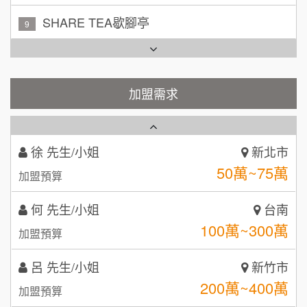
加盟預算
TEA TOP台灣第一味
10
周 先生/小姐
台北
Cozy coffee可集咖啡
100萬 ~150萬
1
加盟預算
霏等茶
加盟需求
2
徐 先生/小姐
新北市
50萬~75萬
加盟預算
秉宏小米甜甜圈
3
何 先生/小姐
台南
潮鍋癮
4
100萬~300萬
加盟預算
咖啡LOOK
5
呂 先生/小姐
新竹市
鼎威維修
6
200萬~400萬
加盟預算
【曉妍美妝】誠徵行政櫃檯
88thai發發泰-泰式飯行家
7
顏 先生/小姐
台北市
自助洗衣店誠徵代洗收送人員(台中市)
100萬 ~ 200萬
呷尚寶
加盟預算
8