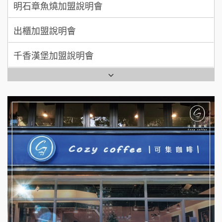
出櫃加盟說明會
日十。早午食加盟說明會
千香漢堡加盟說明會
拾鑶火鍋加盟說明會
七盞茶加盟說明會
全家加盟說明會
拉亞漢堡加盟說明會
台灣G湯加盟說明會
杜芳子古味茶鋪加盟說明會
彭富貴加盟說明會
優握握×酸奶大獅加盟說明會
NU PASTA義大利麵加盟說明會
冬城門加盟說明會
潮鍋癮加盟說明會
拾鑶火鍋加盟說明會
蓁伙烤倆吃加盟說明會
阿性情趣無人販售所加盟明會
霏等茶加盟說明會