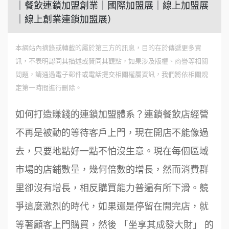
｜餐飲連鎖加盟創業｜國際加盟展｜線上加盟展
｜線上創業連鎖加盟展）
本網站內摘錄或轉載的屬於第三方的訊息，目的在於傳遞更多資
訊，不表明認同其描述或贊同其觀點，如果涉及版權、商譽等相關
問題，請通過電子郵件或電話提交相關權屬資訊，我們將依相關規
定第一時間進行刪除。
如何打造賺錢的連鎖加盟體系？連鎖餐飲店經營
不再是被動的等待客戶上門，現在開店不能像過
去，只要地點好一點不怕沒生意。現在每個區域
市場的店鋪數量，幾何倍數的增長，然而消費群
里卻沒有增長，相反購買能力普遍有所下滑。競
爭這麼激烈的時代，如果還是停留在開完店，就
等著顧客上門購買，然後 「坐享其成發大財」 的