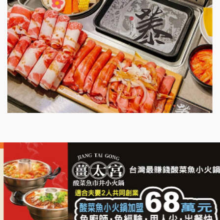
微風亭鐵板燒加盟說明會
漫步藍咖啡加盟說明會
明石章魚燒加盟說明會
出櫃加盟說明會
千香漢堡加盟說明會
七盞茶加盟說明會
拉亞漢堡加盟說明會
杜芳子古味茶鋪加盟說明會
優握握×酸奶大獅加盟說明會