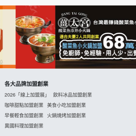
拉亞漢堡加盟說明會
杜芳子古味茶鋪加盟說明會
優握握×酸奶大獅加盟說明會
冬城門加盟說明會
拾鑶火鍋加盟說明會
各大品牌加盟創業
阿性情趣無人販售所加盟明會
2026「線上加盟展」
飲料冰品加盟創業
咖啡甜點加盟創業
美食小吃加盟創業
龍涎居好湯加盟說明會
早餐輕食加盟創業
火鍋燒烤加盟創業
舒油頭加盟說明會
異國料理加盟創業
韓金量加盟說明會