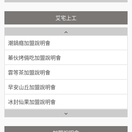
吳 先生/小姐
屏東縣
100萬~200萬
藍象廷泰式火鍋加盟說明會
加盟預算
NU PASTA義大利麵加盟說明會
艾宅上工
日十。早午食加盟說明會
周 先生/小姐
台北
潮鍋癮加盟說明會
100萬 ~150萬
加盟預算
上宇林加盟說明會
蓁伙烤倆吃加盟說明會
徐 先生/小姐
新北市
莫尼早餐Morni加盟說明會
霏等茶加盟說明會
50萬~75萬
加盟預算
手作功夫茶加盟說明會
早安山丘加盟說明會
何 先生/小姐
台南
100萬~300萬
SHARE TEA歇腳亭加盟說明會
加盟預算
冰封仙果加盟說明會
潮味決-湯滷專門店加盟說明會
呂 先生/小姐
新竹市
Ramble Café 漫步藍咖啡加盟說明會
200萬~400萬
加盟預算
鬍子茶加盟說明會
微風亭鐵板燒加盟說明會
顏 先生/小姐
台北市
鮮茶道加盟說明會
鮮茶道加盟說明會