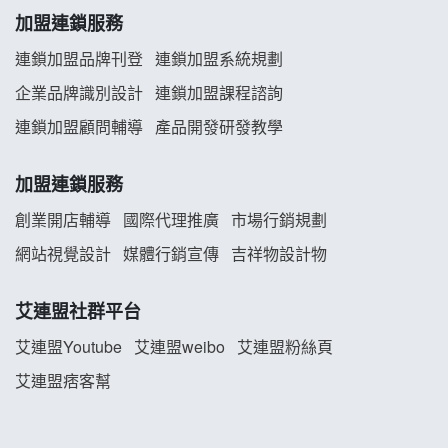
加盟連鎖服務
義氣豐發雞加盟說明會
連鎖加盟品牌刊登
連鎖加盟系統規劃
企業品牌識別設計
連鎖加盟課程諮詢
Mr.Wish加盟說明會
連鎖加盟顧問輔導
產品開發研發教學
白鬍泡泡 BOHO POPO加盟說明會
加盟連鎖服務
雞咕雞咕加盟說明會
創業開店輔導
國際代理推廣
市場行銷規劃
TEA TOP加盟說明會
網站視覺設計
媒體行銷宣傳
吉祥物設計物
珍好味臭臭鍋加盟說明會
艾連盟社群平台
艾連盟Youtube
艾連盟weibo
艾連盟粉絲頁
藍象廷泰式火鍋加盟說明會
艾連盟痞客幫
日十。早午食加盟說明會