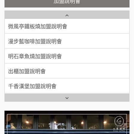
加盟說明會
100萬 ~ 200萬
加盟預算
微風亭鐵板燒加盟說明會
【曉妍美妝】誠徵行政櫃檯
廖 先生/小姐
高雄市
200萬~300萬
漫步藍咖啡加盟說明會
加盟預算
自助洗衣店誠徵代洗收送人員(台中市)
明石章魚燒加盟說明會
MUSHEN徵SPA美容芳療師
出櫃加盟說明會
日十。早午食加盟說明會
千香漢堡加盟說明會
拾鑶火鍋加盟說明會
七盞茶加盟說明會
全家加盟說明會
拉亞漢堡加盟說明會
台灣G湯加盟說明會
杜芳子古味茶鋪加盟說明會
彭富貴加盟說明會
優握握×酸奶大獅加盟說明會