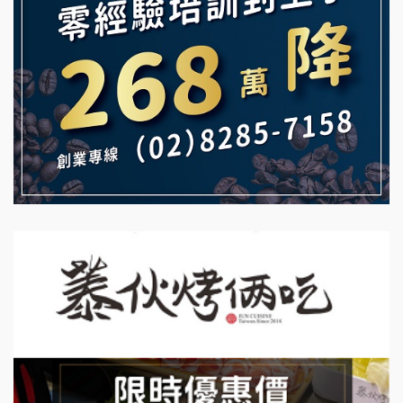
【曉妍美妝】誠徵行政櫃檯
雞咕雞咕加盟說明會
自助洗衣店誠徵代洗收送人員(台中市)
TEA TOP加盟說明會
MUSHEN徵SPA美容芳療師
珍好味臭臭鍋加盟說明會
日十。早午食加盟說明會
藍象廷泰式火鍋加盟說明會
拾鑶火鍋加盟說明會
日十。早午食加盟說明會
上宇林加盟說明會
莫尼早餐Morni加盟說明會
手作功夫茶加盟說明會
SHARE TEA歇腳亭加盟說明會