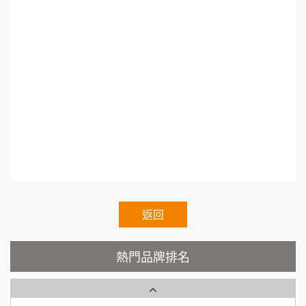
徐 先生/小姐
新北市
88thai發發泰-泰式飯行家
se.Regular.Chain.Franchise.Chain.Authorized.C
7
50萬~75萬
加盟預算
hain.Voluntary.Chain.franchisee.chain.restaurant
呷尚寶
8
何 先生/小姐
台南
100萬~300萬
SHARE TEA歇腳亭
9
加盟預算
TEA TOP台灣第一味
呂 先生/小姐
新竹市
10
200萬~400萬
加盟預算
Cozy coffee可集咖啡
1
顏 先生/小姐
台北市
霏等茶
2
100萬 ~ 200萬
加盟預算
秉宏小米甜甜圈
返回
3
廖 先生/小姐
高雄市
潮鍋癮
200萬~300萬
4
熱門品牌排名
加盟預算
咖啡LOOK
5
黃 先生/小姐
台北市