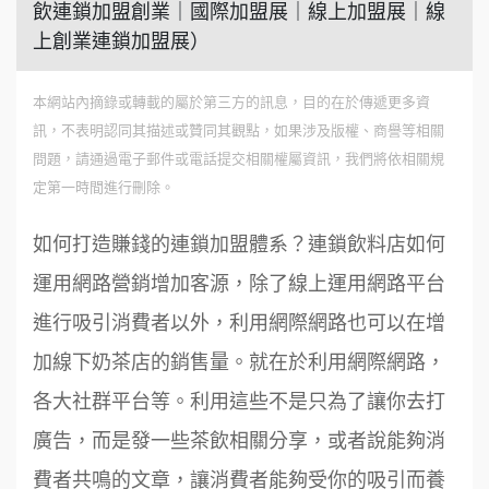
飲連鎖加盟創業｜國際加盟展｜線上加盟展｜線
上創業連鎖加盟展）
本網站內摘錄或轉載的屬於第三方的訊息，目的在於傳遞更多資
訊，不表明認同其描述或贊同其觀點，如果涉及版權、商譽等相關
問題，請通過電子郵件或電話提交相關權屬資訊，我們將依相關規
定第一時間進行刪除。
如何打造賺錢的連鎖加盟體系？連鎖飲料店如何
運用網路營銷增加客源，除了線上運用網路平台
進行吸引消費者以外，利用網際網路也可以在增
加線下奶茶店的銷售量。就在於利用網際網路，
各大社群平台等。利用這些不是只為了讓你去打
廣告，而是發一些茶飲相關分享，或者說能夠消
費者共鳴的文章，讓消費者能夠受你的吸引而養