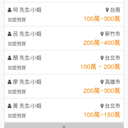
咖啡LOOK
5
呂 先生/小姐
新竹市
鼎威維修
200萬~400萬
6
加盟預算
【曉妍美妝】誠徵行政櫃檯
88thai發發泰-泰式飯行家
7
顏 先生/小姐
台北市
自助洗衣店誠徵代洗收送人員(台中市)
100萬 ~ 200萬
呷尚寶
加盟預算
8
MUSHEN徵SPA美容芳療師
廖 先生/小姐
高雄市
SHARE TEA歇腳亭
9
200萬~300萬
加盟預算
日十。早午食加盟說明會
TEA TOP台灣第一味
10
黃 先生/小姐
台北市
拾鑶火鍋加盟說明會
100萬~150萬
加盟預算
全家加盟說明會
林 先生/小姐
屏東縣
台灣G湯加盟說明會
100萬 ~ 200萬
加盟預算
彭富貴加盟說明會