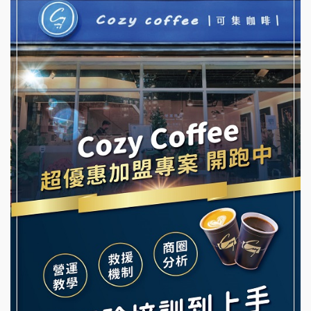
NU PASTA義大利麵加盟說明會
冬城門加盟說明會
潮鍋癮加盟說明會
拾鑶火鍋加盟說明會
蓁伙烤倆吃加盟說明會
阿性情趣無人販售所加盟明會
霏等茶加盟說明會
龍涎居好湯加盟說明會
早安山丘加盟說明會
舒油頭加盟說明會
冰封仙果加盟說明會
韓金量加盟說明會
Ramble Café 漫步藍咖啡加盟說明會
義氣豐發雞加盟說明會
微風亭鐵板燒加盟說明會
Mr.Wish加盟說明會
鮮茶道加盟說明會
白鬍泡泡 BOHO POPO加盟說明會