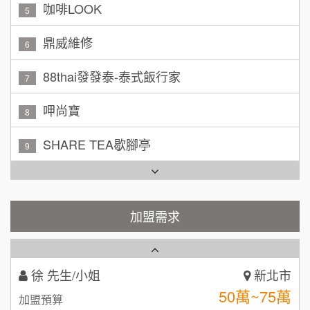
100萬~150萬
鼎威維修
加盟預算
6
林 先生/小姐
屏東縣
88thai發發泰-泰式飯行家
7
100萬 ~ 200萬
加盟預算
呷尚寶
8
吳 先生/小姐
屏東縣
SHARE TEA歇腳亭
9
100萬~200萬
加盟預算
TEA TOP台灣第一味
10
周 先生/小姐
台北
100萬 ~150萬
Cozy coffee可集咖啡
1
加盟預算
霏等茶
加盟需求
徐 先生/小姐
新北市
2
50萬~75萬
加盟預算
秉宏小米甜甜圈
3
何 先生/小姐
台南
潮鍋癮
4
100萬~300萬
加盟預算