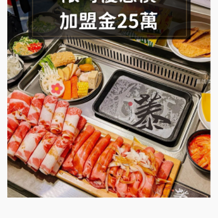
潮味決-湯滷專門店加盟說明會
鬍子茶加盟說明會
鮮茶道加盟說明會
微風亭鐵板燒加盟說明會
漫步藍咖啡加盟說明會
明石章魚燒加盟說明會
出櫃加盟說明會
千香漢堡加盟說明會
七盞茶加盟說明會