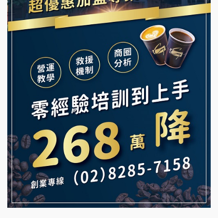
冰封仙果加盟說明會
韓金量加盟說明會
Ramble Café 漫步藍咖啡加盟說明會
義氣豐發雞加盟說明會
微風亭鐵板燒加盟說明會
Mr.Wish加盟說明會
鮮茶道加盟說明會
白鬍泡泡 BOHO POPO加盟說明會
【曉妍美妝】誠徵行政櫃檯
雞咕雞咕加盟說明會
自助洗衣店誠徵代洗收送人員(台中市)
TEA TOP加盟說明會
MUSHEN徵SPA美容芳療師
珍好味臭臭鍋加盟說明會
日十。早午食加盟說明會
藍象廷泰式火鍋加盟說明會
拾鑶火鍋加盟說明會
日十。早午食加盟說明會