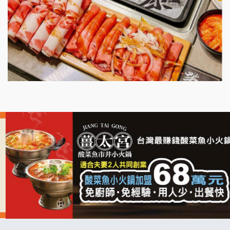
明石章魚燒加盟說明會
出櫃加盟說明會
千香漢堡加盟說明會
七盞茶加盟說明會
拉亞漢堡加盟說明會
杜芳子古味茶鋪加盟說明會
優握握×酸奶大獅加盟說明會
冬城門加盟說明會
拾鑶火鍋加盟說明會