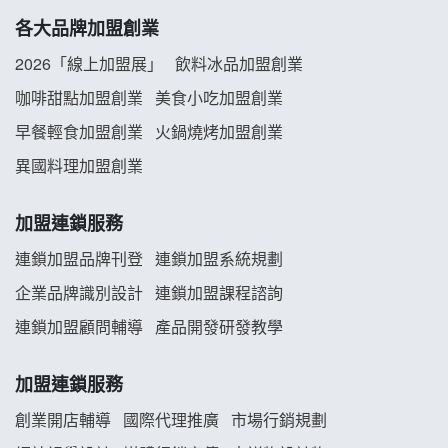
各大品牌加盟創業
阿性情趣無人販售所加盟明會
2026「線上加盟展」
飲料冰品加盟創業
龍涎居好湯加盟說明會
咖啡甜點加盟創業
美食小吃加盟創業
早餐輕食加盟創業
火鍋燒烤加盟創業
舒油頭加盟說明會
異國料理加盟創業
韓金量加盟說明會
加盟連鎖服務
義氣豐發雞加盟說明會
連鎖加盟品牌刊登
連鎖加盟系統規劃
企業品牌識別設計
連鎖加盟課程諮詢
Mr.Wish加盟說明會
連鎖加盟顧問輔導
產品開發研發教學
白鬍泡泡 BOHO POPO加盟說明會
加盟連鎖服務
雞咕雞咕加盟說明會
創業開店輔導
國際代理推廣
市場行銷規劃
TEA TOP加盟說明會