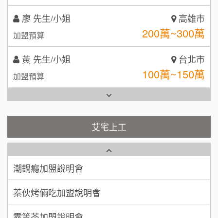
TEA TOP台灣第一味
10
黃 先生/小姐
台北市
拾鑶火鍋加盟說明會
100萬~150萬
加盟預算
全家加盟說明會
林 先生/小姐
屏東縣
台灣G湯加盟說明會
100萬 ~ 200萬
加盟預算
彭富貴加盟說明會
吳 先生/小姐
屏東縣
100萬~200萬
藍象廷泰式火鍋加盟說明會
加盟預算
NU PASTA義大利麵加盟說明會
艾宅上工
日十。早午食加盟說明會
周 先生/小姐
台北
潮鍋癮加盟說明會
100萬 ~150萬
加盟預算
上宇林加盟說明會
蓁伙烤倆吃加盟說明會
徐 先生/小姐
新北市
莫尼早餐Morni加盟說明會
霏等茶加盟說明會
50萬~75萬
加盟預算
手作功夫茶加盟說明會
早安山丘加盟說明會