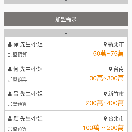
Cozy coffee可集咖啡
100萬 ~150萬
1
加盟預算
霏等茶
加盟需求
2
徐 先生/小姐
新北市
50萬~75萬
加盟預算
秉宏小米甜甜圈
3
何 先生/小姐
台南
潮鍋癮
4
100萬~300萬
加盟預算
咖啡LOOK
5
呂 先生/小姐
新竹市
鼎威維修
6
200萬~400萬
加盟預算
【曉妍美妝】誠徵行政櫃檯
88thai發發泰-泰式飯行家
7
顏 先生/小姐
台北市
自助洗衣店誠徵代洗收送人員(台中市)
100萬 ~ 200萬
呷尚寶
加盟預算
8
MUSHEN徵SPA美容芳療師
廖 先生/小姐
SHARE TEA歇腳亭
高雄市
9
200萬~300萬
加盟預算
日十。早午食加盟說明會