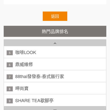
顏 先生/小姐
台北市
霏等茶
2
100萬 ~ 200萬
加盟預算
秉宏小米甜甜圈
返回
3
廖 先生/小姐
高雄市
潮鍋癮
4
200萬~300萬
熱門品牌排名
加盟預算
咖啡LOOK
5
黃 先生/小姐
台北市
100萬~150萬
鼎威維修
加盟預算
6
林 先生/小姐
88thai發發泰-泰式飯行家
屏東縣
7
100萬 ~ 200萬
加盟預算
呷尚寶
8
吳 先生/小姐
屏東縣
SHARE TEA歇腳亭
9
100萬~200萬
加盟預算
TEA TOP台灣第一味
10
周 先生/小姐
台北