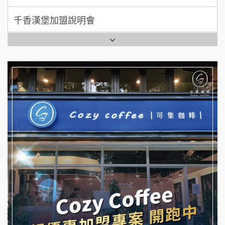
七盞茶加盟說明會
全家加盟說明會
拉亞漢堡加盟說明會
台灣G湯加盟說明會
杜芳子古味茶鋪加盟說明會
彭富貴加盟說明會
優握握×酸奶大獅加盟說明會
NU PASTA義大利麵加盟說明會
冬城門加盟說明會
潮鍋癮加盟說明會
拾鑶火鍋加盟說明會
蓁伙烤倆吃加盟說明會
阿性情趣無人販售所加盟明會
霏等茶加盟說明會
龍涎居好湯加盟說明會
早安山丘加盟說明會
舒油頭加盟說明會