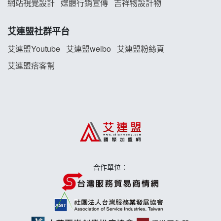
網站視覺設計
媒體行銷宣傳
吉祥物設計物
珍好味臭臭鍋加盟說明會
艾連盟社群平台
藍象廷泰式火鍋加盟說明會
艾連盟Youtube
艾連盟weibo
艾連盟粉絲頁
艾連盟痞客幫
日十。早午食加盟說明會
上宇林加盟說明會
莫尼早餐Morni加盟說明會
手作功夫茶加盟說明會
合作單位：