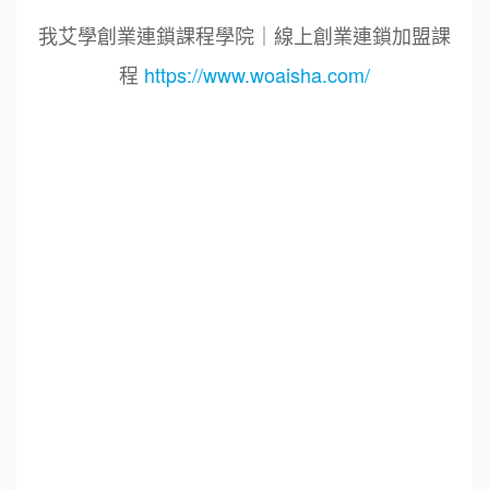
我艾學創業連鎖課程學院｜線上創業連鎖加盟課
程
https://www.woaisha.com/
標籤：2022艾連盟創業連鎖加盟網.線上創業連鎖
加盟展.連鎖加盟.連鎖品牌.加盟創業.創業加盟.加
盟品牌.餐飲連鎖加盟創業.國際加盟展.線上加盟
展.餐飲連鎖.加盟創業.加盟.創業.連鎖.創業加盟.
食品連鎖加盟.餐飲連鎖加盟.餐廳連鎖加盟.美食
連鎖加盟.飲品連鎖加盟.加盟展.加盟規劃.食品連
鎖加盟.加盟經銷代理.找加盟品牌.創業品牌.加盟
品牌.餐飲規劃設計.餐飲設計.餐飲規劃.餐飲顧問.
品牌顧問.品牌設計.商業空間設計.新零售.青年創
業圓夢網.創業圓夢網.青創會.創業.連鎖加盟.Yes