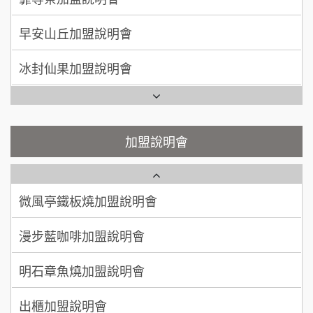
何 先生/小姐
台南
SHARE TEA歇腳亭加盟說明會
100萬~300萬
加盟預算
冰封仙果加盟說明會
潮味決-湯滷專門店加盟說明會
呂 先生/小姐
新竹市
Ramble Café 漫步藍咖啡加盟說明會
200萬~400萬
加盟預算
鬍子茶加盟說明會
微風亭鐵板燒加盟說明會
顏 先生/小姐
台北市
鮮茶道加盟說明會
鮮茶道加盟說明會
加盟說明會
100萬 ~ 200萬
加盟預算
微風亭鐵板燒加盟說明會
【曉妍美妝】誠徵行政櫃檯
廖 先生/小姐
高雄市
漫步藍咖啡加盟說明會
200萬~300萬
自助洗衣店誠徵代洗收送人員(台中市)
加盟預算
明石章魚燒加盟說明會
MUSHEN徵SPA美容芳療師
出櫃加盟說明會
日十。早午食加盟說明會
千香漢堡加盟說明會
拾鑶火鍋加盟說明會