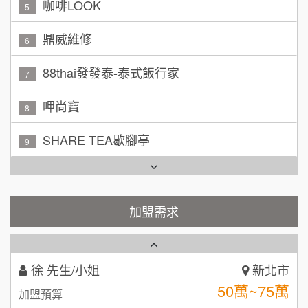
100萬~150萬
鼎威維修
加盟預算
6
林 先生/小姐
88thai發發泰-泰式飯行家
屏東縣
7
100萬 ~ 200萬
加盟預算
呷尚寶
8
吳 先生/小姐
屏東縣
SHARE TEA歇腳亭
9
100萬~200萬
加盟預算
TEA TOP台灣第一味
10
周 先生/小姐
台北
Cozy coffee可集咖啡
100萬 ~150萬
1
加盟預算
霏等茶
加盟需求
2
徐 先生/小姐
新北市
50萬~75萬
加盟預算
秉宏小米甜甜圈
3
何 先生/小姐
台南
潮鍋癮
4
100萬~300萬
加盟預算
咖啡LOOK