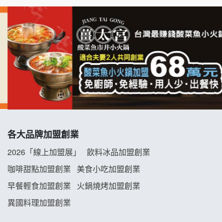
拉亞漢堡加盟說明會
杜芳子古味茶鋪加盟說明會
優握握×酸奶大獅加盟說明會
冬城門加盟說明會
拾鑶火鍋加盟說明會
各大品牌加盟創業
阿性情趣無人販售所加盟明會
2026「線上加盟展」
飲料冰品加盟創業
龍涎居好湯加盟說明會
咖啡甜點加盟創業
美食小吃加盟創業
早餐輕食加盟創業
火鍋燒烤加盟創業
舒油頭加盟說明會
異國料理加盟創業
韓金量加盟說明會