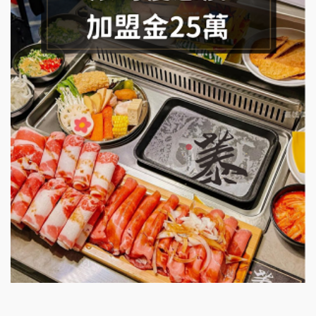
潮味決-湯滷專門店加盟說明會
鬍子茶加盟說明會
鮮茶道加盟說明會
微風亭鐵板燒加盟說明會
漫步藍咖啡加盟說明會
明石章魚燒加盟說明會
出櫃加盟說明會
千香漢堡加盟說明會
七盞茶加盟說明會