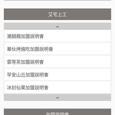
100萬~200萬
藍象廷泰式火鍋加盟說明會
加盟預算
NU PASTA義大利麵加盟說明會
艾宅上工
日十。早午食加盟說明會
周 先生/小姐
台北
潮鍋癮加盟說明會
100萬 ~150萬
加盟預算
上宇林加盟說明會
蓁伙烤倆吃加盟說明會
徐 先生/小姐
新北市
莫尼早餐Morni加盟說明會
霏等茶加盟說明會
50萬~75萬
加盟預算
手作功夫茶加盟說明會
早安山丘加盟說明會
何 先生/小姐
台南
SHARE TEA歇腳亭加盟說明會
100萬~300萬
加盟預算
冰封仙果加盟說明會
潮味決-湯滷專門店加盟說明會
呂 先生/小姐
新竹市
Ramble Café 漫步藍咖啡加盟說明會
200萬~400萬
加盟預算
鬍子茶加盟說明會
微風亭鐵板燒加盟說明會
顏 先生/小姐
台北市
鮮茶道加盟說明會
鮮茶道加盟說明會
加盟說明會