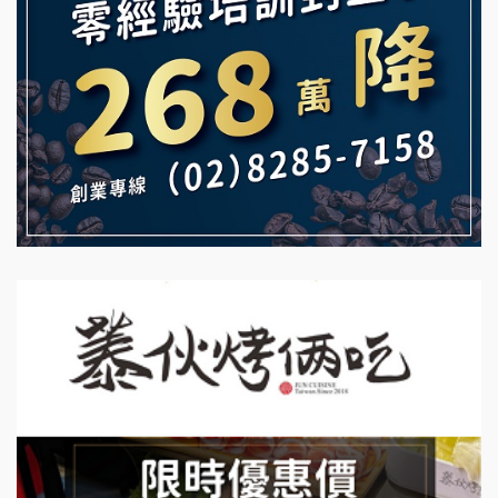
雞咕雞咕加盟說明會
自助洗衣店誠徵代洗收送人員(台中市)
TEA TOP加盟說明會
MUSHEN徵SPA美容芳療師
珍好味臭臭鍋加盟說明會
日十。早午食加盟說明會
藍象廷泰式火鍋加盟說明會
拾鑶火鍋加盟說明會
日十。早午食加盟說明會
上宇林加盟說明會
莫尼早餐Morni加盟說明會
手作功夫茶加盟說明會
SHARE TEA歇腳亭加盟說明會