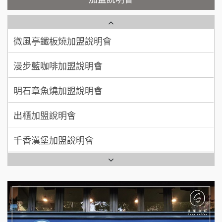
100萬 ~ 200萬
加盟預算
微風亭鐵板燒加盟說明會
【曉妍美妝】誠徵行政櫃檯
廖 先生/小姐
高雄市
漫步藍咖啡加盟說明會
200萬~300萬
自助洗衣店誠徵代洗收送人員(台中市)
加盟預算
明石章魚燒加盟說明會
MUSHEN徵SPA美容芳療師
出櫃加盟說明會
日十。早午食加盟說明會
千香漢堡加盟說明會
拾鑶火鍋加盟說明會
七盞茶加盟說明會
全家加盟說明會
拉亞漢堡加盟說明會
台灣G湯加盟說明會
杜芳子古味茶鋪加盟說明會
彭富貴加盟說明會
優握握×酸奶大獅加盟說明會
NU PASTA義大利麵加盟說明會