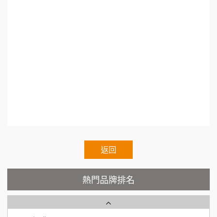
hain.Voluntary.Chain.franchisee.chain.restaurant
88thai發發泰-泰式飯行家
7
50萬~75萬
加盟預算
呷尚寶
8
何 先生/小姐
台南
SHARE TEA歇腳亭
100萬~300萬
9
加盟預算
TEA TOP台灣第一味
10
呂 先生/小姐
新竹市
200萬~400萬
加盟預算
Cozy coffee可集咖啡
1
顏 先生/小姐
台北市
霏等茶
2
100萬 ~ 200萬
加盟預算
秉宏小米甜甜圈
返回
3
廖 先生/小姐
高雄市
潮鍋癮
4
200萬~300萬
熱門品牌排名
加盟預算
咖啡LOOK
5
黃 先生/小姐
台北市