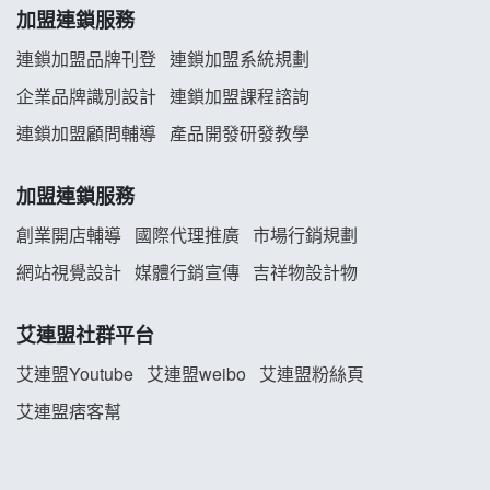
加盟連鎖服務
義氣豐發雞加盟說明會
連鎖加盟品牌刊登
連鎖加盟系統規劃
企業品牌識別設計
連鎖加盟課程諮詢
Mr.Wish加盟說明會
連鎖加盟顧問輔導
產品開發研發教學
白鬍泡泡 BOHO POPO加盟說明會
加盟連鎖服務
雞咕雞咕加盟說明會
創業開店輔導
國際代理推廣
市場行銷規劃
TEA TOP加盟說明會
網站視覺設計
媒體行銷宣傳
吉祥物設計物
珍好味臭臭鍋加盟說明會
艾連盟社群平台
藍象廷泰式火鍋加盟說明會
艾連盟Youtube
艾連盟weibo
艾連盟粉絲頁
艾連盟痞客幫
日十。早午食加盟說明會
上宇林加盟說明會