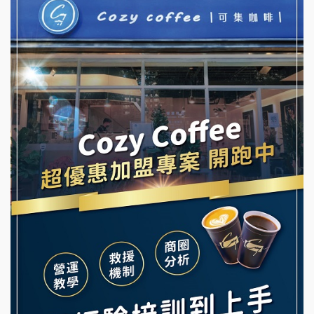
冬城門加盟說明會
潮鍋癮加盟說明會
拾鑶火鍋加盟說明會
蓁伙烤倆吃加盟說明會
阿性情趣無人販售所加盟明會
霏等茶加盟說明會
龍涎居好湯加盟說明會
早安山丘加盟說明會
舒油頭加盟說明會
冰封仙果加盟說明會
韓金量加盟說明會
Ramble Café 漫步藍咖啡加盟說明會
義氣豐發雞加盟說明會
微風亭鐵板燒加盟說明會
Mr.Wish加盟說明會
鮮茶道加盟說明會
白鬍泡泡 BOHO POPO加盟說明會
【曉妍美妝】誠徵行政櫃檯