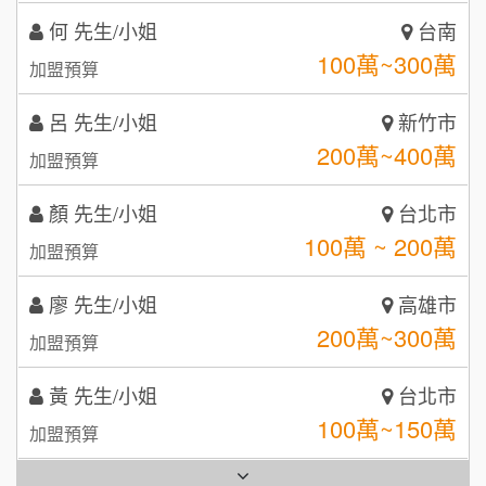
5
呂 先生/小姐
新竹市
鼎威維修
6
200萬~400萬
加盟預算
【曉妍美妝】誠徵行政櫃檯
88thai發發泰-泰式飯行家
7
顏 先生/小姐
台北市
自助洗衣店誠徵代洗收送人員(台中市)
100萬 ~ 200萬
呷尚寶
加盟預算
8
MUSHEN徵SPA美容芳療師
廖 先生/小姐
SHARE TEA歇腳亭
高雄市
9
200萬~300萬
加盟預算
日十。早午食加盟說明會
TEA TOP台灣第一味
10
黃 先生/小姐
台北市
拾鑶火鍋加盟說明會
100萬~150萬
加盟預算
全家加盟說明會
林 先生/小姐
屏東縣
台灣G湯加盟說明會
100萬 ~ 200萬
加盟預算
彭富貴加盟說明會
吳 先生/小姐
屏東縣