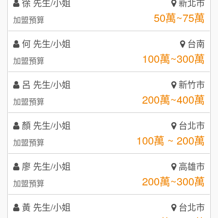
何 先生/小姐
台南
潮鍋癮
4
100萬~300萬
加盟預算
咖啡LOOK
5
呂 先生/小姐
新竹市
鼎威維修
6
200萬~400萬
加盟預算
【曉妍美妝】誠徵行政櫃檯
88thai發發泰-泰式飯行家
7
顏 先生/小姐
台北市
自助洗衣店誠徵代洗收送人員(台中市)
100萬 ~ 200萬
呷尚寶
加盟預算
8
MUSHEN徵SPA美容芳療師
廖 先生/小姐
SHARE TEA歇腳亭
高雄市
9
200萬~300萬
加盟預算
日十。早午食加盟說明會
TEA TOP台灣第一味
10
黃 先生/小姐
台北市
拾鑶火鍋加盟說明會
100萬~150萬
加盟預算
全家加盟說明會
林 先生/小姐
屏東縣