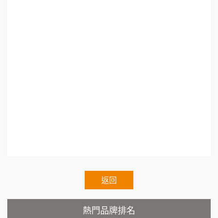
100萬 ~150萬
別.小資創業加盟.加盟什麼最賺錢.熱門加盟.連鎖
加盟預算
鼎威維修
6
加盟展2022.連鎖加盟展.小資本加盟創業.Franchi
徐 先生/小姐
新北市
88thai發發泰-泰式飯行家
se.Regular.Chain.Franchise.Chain.Authorized.C
7
50萬~75萬
加盟預算
hain.Voluntary.Chain.franchisee.chain.restaurant
呷尚寶
8
何 先生/小姐
台南
SHARE TEA歇腳亭
100萬~300萬
9
加盟預算
TEA TOP台灣第一味
10
呂 先生/小姐
新竹市
200萬~400萬
加盟預算
Cozy coffee可集咖啡
1
顏 先生/小姐
台北市
霏等茶
2
100萬 ~ 200萬
加盟預算
秉宏小米甜甜圈
返回
3
廖 先生/小姐
高雄市
潮鍋癮
4
200萬~300萬
熱門品牌排名
加盟預算