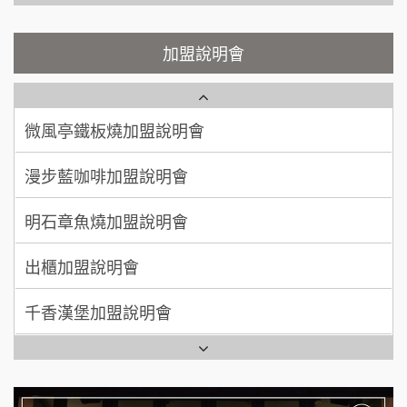
微風亭鐵板燒加盟說明會
顏 先生/小姐
台北市
鮮茶道加盟說明會
鮮茶道加盟說明會
加盟說明會
100萬 ~ 200萬
加盟預算
微風亭鐵板燒加盟說明會
【曉妍美妝】誠徵行政櫃檯
廖 先生/小姐
高雄市
漫步藍咖啡加盟說明會
200萬~300萬
自助洗衣店誠徵代洗收送人員(台中市)
加盟預算
明石章魚燒加盟說明會
MUSHEN徵SPA美容芳療師
出櫃加盟說明會
日十。早午食加盟說明會
千香漢堡加盟說明會
拾鑶火鍋加盟說明會
七盞茶加盟說明會
全家加盟說明會
拉亞漢堡加盟說明會
台灣G湯加盟說明會
杜芳子古味茶鋪加盟說明會