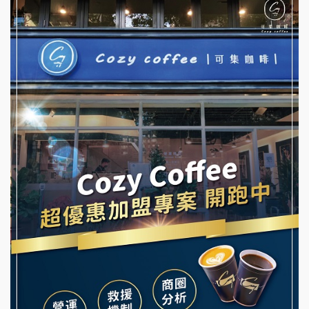
彭富貴加盟說明會
優握握×酸奶大獅加盟說明會
NU PASTA義大利麵加盟說明會
冬城門加盟說明會
潮鍋癮加盟說明會
拾鑶火鍋加盟說明會
蓁伙烤倆吃加盟說明會
阿性情趣無人販售所加盟明會
霏等茶加盟說明會
龍涎居好湯加盟說明會
早安山丘加盟說明會
舒油頭加盟說明會
冰封仙果加盟說明會
韓金量加盟說明會
Ramble Café 漫步藍咖啡加盟說明會
義氣豐發雞加盟說明會
微風亭鐵板燒加盟說明會
Mr.Wish加盟說明會