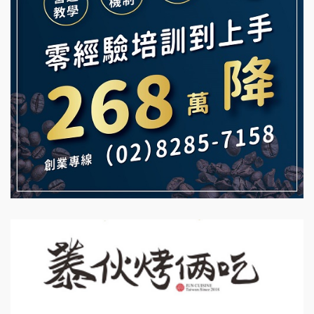
鮮茶道加盟說明會
白鬍泡泡 BOHO POPO加盟說明會
【曉妍美妝】誠徵行政櫃檯
雞咕雞咕加盟說明會
自助洗衣店誠徵代洗收送人員(台中市)
TEA TOP加盟說明會
MUSHEN徵SPA美容芳療師
珍好味臭臭鍋加盟說明會
日十。早午食加盟說明會
藍象廷泰式火鍋加盟說明會
拾鑶火鍋加盟說明會
日十。早午食加盟說明會
上宇林加盟說明會
莫尼早餐Morni加盟說明會
手作功夫茶加盟說明會