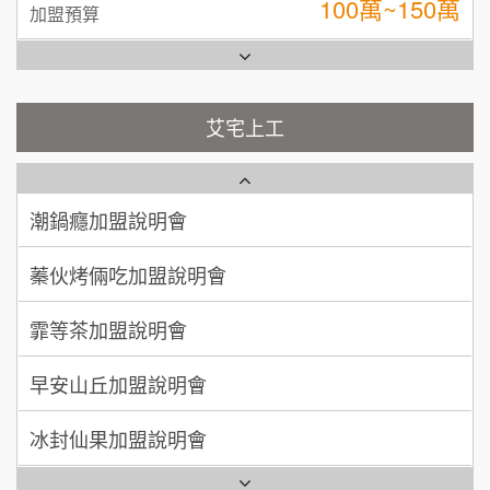
台灣G湯加盟說明會
100萬 ~ 200萬
加盟預算
彭富貴加盟說明會
吳 先生/小姐
屏東縣
100萬~200萬
藍象廷泰式火鍋加盟說明會
加盟預算
NU PASTA義大利麵加盟說明會
艾宅上工
日十。早午食加盟說明會
周 先生/小姐
台北
潮鍋癮加盟說明會
100萬 ~150萬
加盟預算
上宇林加盟說明會
蓁伙烤倆吃加盟說明會
徐 先生/小姐
新北市
莫尼早餐Morni加盟說明會
霏等茶加盟說明會
50萬~75萬
加盟預算
手作功夫茶加盟說明會
早安山丘加盟說明會
何 先生/小姐
台南
100萬~300萬
SHARE TEA歇腳亭加盟說明會
加盟預算
冰封仙果加盟說明會
潮味決-湯滷專門店加盟說明會
呂 先生/小姐
新竹市
Ramble Café 漫步藍咖啡加盟說明會
200萬~400萬
加盟預算
鬍子茶加盟說明會