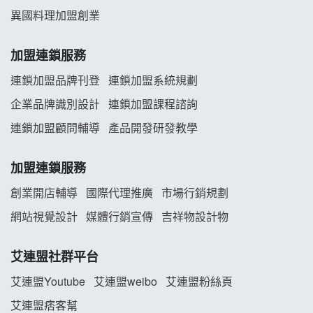
舒油頭加盟說明會
異國料理加盟創業
韓金量加盟說明會
加盟連鎖服務
義氣豐發雞加盟說明會
連鎖加盟品牌刊登
連鎖加盟系統規劃
企業品牌識別設計
連鎖加盟課程諮詢
Mr.Wish加盟說明會
連鎖加盟顧問輔導
產品開發研發教學
白鬍泡泡 BOHO POPO加盟說明會
加盟連鎖服務
雞咕雞咕加盟說明會
創業開店輔導
國際代理推廣
市場行銷規劃
TEA TOP加盟說明會
網站視覺設計
媒體行銷宣傳
吉祥物設計物
珍好味臭臭鍋加盟說明會
艾連盟社群平台
藍象廷泰式火鍋加盟說明會
艾連盟Youtube
艾連盟weibo
艾連盟粉絲頁
艾連盟痞客幫