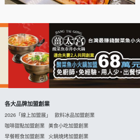
千香漢堡加盟說明會
七盞茶加盟說明會
拉亞漢堡加盟說明會
杜芳子古味茶鋪加盟說明會
優握握×酸奶大獅加盟說明會
冬城門加盟說明會
拾鑶火鍋加盟說明會
各大品牌加盟創業
阿性情趣無人販售所加盟明會
2026「線上加盟展」
飲料冰品加盟創業
龍涎居好湯加盟說明會
咖啡甜點加盟創業
美食小吃加盟創業
早餐輕食加盟創業
火鍋燒烤加盟創業