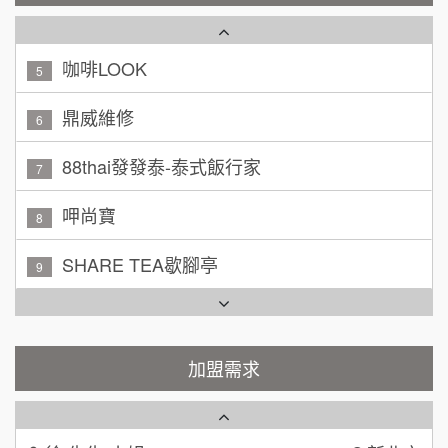
咖啡LOOK
5
黃 先生/小姐
台北市
100萬~150萬
鼎威維修
加盟預算
6
林 先生/小姐
88thai發發泰-泰式飯行家
屏東縣
7
100萬 ~ 200萬
加盟預算
呷尚寶
8
吳 先生/小姐
屏東縣
SHARE TEA歇腳亭
9
100萬~200萬
加盟預算
TEA TOP台灣第一味
10
周 先生/小姐
台北
Cozy coffee可集咖啡
100萬 ~150萬
1
加盟預算
霏等茶
加盟需求
2
徐 先生/小姐
新北市
50萬~75萬
加盟預算
秉宏小米甜甜圈
3