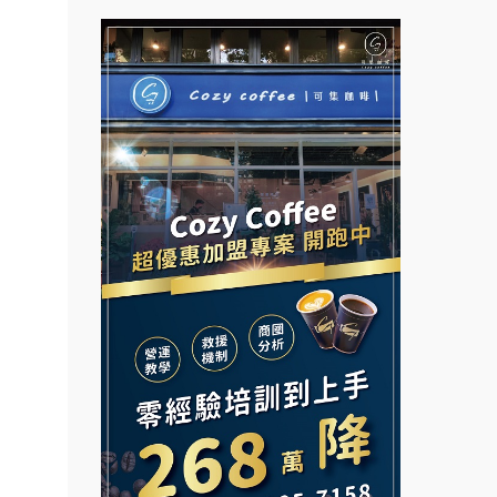
杜芳子古味茶鋪加盟說明會
彭富貴加盟說明會
優握握×酸奶大獅加盟說明會
NU PASTA義大利麵加盟說明
會
冬城門加盟說明會
潮鍋癮加盟說明會
拾鑶火鍋加盟說明會
蓁伙烤倆吃加盟說明會
阿性情趣無人販售所加盟明會
霏等茶加盟說明會
品牌.
.餐
龍涎居好湯加盟說明會
早安山丘加盟說明會
.找加
舒油頭加盟說明會
冰封仙果加盟說明會
計.
韓金量加盟說明會
.開店.
Ramble Café 漫步藍咖啡加盟
說明會
問.餐
義氣豐發雞加盟說明會
微風亭鐵板燒加盟說明會