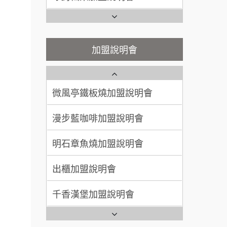
200萬~400萬
說明會
加盟預算
鬍子茶加盟說明會
微風亭鐵板燒加盟說明會
顏 先生/小姐
台北市
鮮茶道加盟說明會
鮮茶道加盟說明會
加盟說明會
100萬 ~ 200萬
加盟預算
微風亭鐵板燒加盟說明會
【曉妍美妝】誠徵行政櫃檯
廖 先生/小姐
高雄市
漫步藍咖啡加盟說明會
200萬~300萬
自助洗衣店誠徵代洗收送人員
加盟預算
(台中市)
明石章魚燒加盟說明會
MUSHEN徵SPA美容芳療師
出櫃加盟說明會
日十。早午食加盟說明會
千香漢堡加盟說明會
拾鑶火鍋加盟說明會
七盞茶加盟說明會
全家加盟說明會
拉亞漢堡加盟說明會
台灣G湯加盟說明會