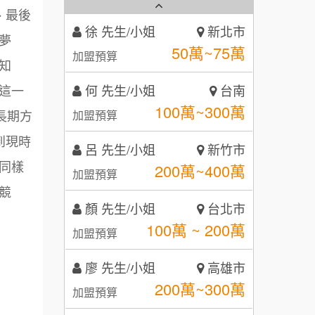
秉宏小米甜甜圈
3
、最後
何 先生/小姐
台南
潮鍋癮
夢
4
100萬~300萬
加盟預算
知
咖啡LOOK
5
這一
呂 先生/小姐
新竹市
鼎威維修
6
200萬~400萬
長期方
加盟預算
【曉妍美妝】誠徵行政櫃檯
88thai發發泰-泰式飯行家
到現時
7
顏 先生/小姐
台北市
同樣
自助洗衣店誠徵代洗收送人員
100萬 ~ 200萬
呷尚寶
加盟預算
8
(台中市)
競
MUSHEN徵SPA美容芳療師
廖 先生/小姐
SHARE TEA歇腳亭
高雄市
9
200萬~300萬
加盟預算
日十。早午食加盟說明會
TEA TOP台灣第一味
10
黃 先生/小姐
台北市
拾鑶火鍋加盟說明會
100萬~150萬
加盟預算
全家加盟說明會