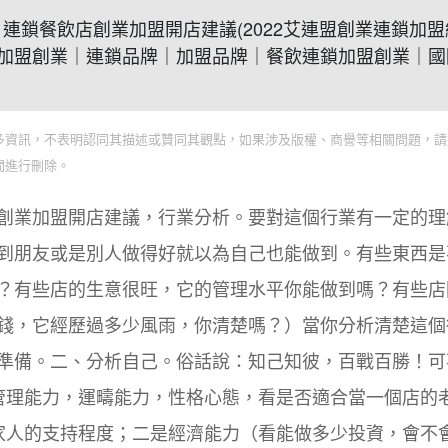
體系？連鎖餐飲店創業加盟開店建議(2022艾連盟創業連鎖加
加盟創業｜連鎖品牌｜加盟品牌｜餐飲連鎖加盟創業｜國
多資訊，不表明認同其描述或贊同其觀點，如果涉及版權、商譽等相關問題，請
間進行刪除。
創業加盟開店建議，行業分析。要對這個行業有一定的理
到朋友或是別人做得好就以為自己也能做到。有些東西是
？有些店的生意很旺，它的管理水平你能做到嗎？有些店
錢，它經歷過多少風雨，你清楚嗎？）當你分析清楚這個
準備。二、分析自己。俗話說：知己知彼，百戰百勝！可
管理能力，運疇能力，性格心態，看是否適合當一個店的
家人的支持程度；二是經濟能力（看能做多少投資，會不