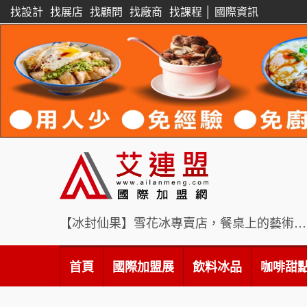
找設計
找展店
找顧問
找廠商
找課程
│
國際資訊
【冰封仙果】雪花冰專賣店，餐桌上的藝術饗宴
首頁
國際加盟展
飲料冰品
咖啡甜