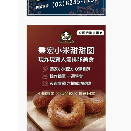
盟.合
Mr.Wish加盟說明會
鮮茶道加盟說明會
鎖課程.
白鬍泡泡 BOHO POPO加盟說
鎖加盟.
【曉妍美妝】誠徵行政櫃檯
明會
早餐連
自助洗衣店誠徵代洗收送人員
加盟.路
雞咕雞咕加盟說明會
(台中市)
公司.
MUSHEN徵SPA美容芳療師
TEA TOP加盟說明會
.店面
日十。早午食加盟說明會
珍好味臭臭鍋加盟說明會
.店
拾鑶火鍋加盟說明會
開店裝
藍象廷泰式火鍋加盟說明會
小本創
日十。早午食加盟說明會
計.加
路邊
上宇林加盟說明會
創業.