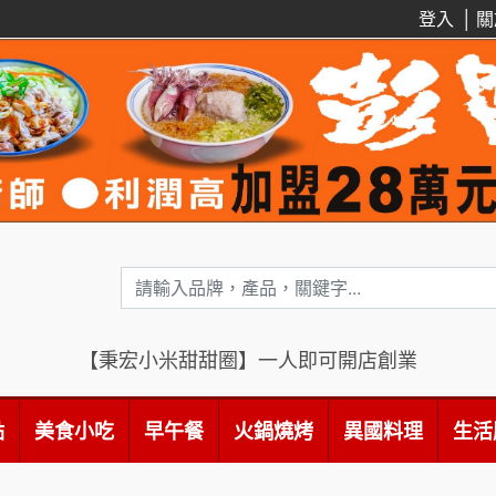
登入
│
關
【秉宏小米甜甜圈】一人即可開店創業
點
美食小吃
早午餐
火鍋燒烤
異國料理
生活