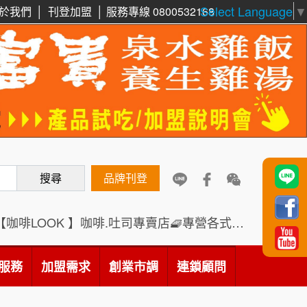
Select Language
▼
周 先生/小姐
台北
於我們
│
刊登加盟
│
服務專線 0800532168
100萬 ~150萬
加盟預算
鼎威維修
6
徐 先生/小姐
新北市
88thai發發泰-泰式飯行家
7
50萬~75萬
加盟預算
呷尚寶
8
何 先生/小姐
台南
SHARE TEA歇腳亭
100萬~300萬
9
加盟預算
搜尋
TEA TOP台灣第一味
品牌刊登
10
呂 先生/小姐
新竹市
200萬~400萬
加盟預算
Cozy coffee可集咖啡
1
【咖啡LOOK 】咖啡.吐司專賣店🧇專營各式創意法式吐司
顏 先生/小姐
台北市
霏等茶
2
100萬 ~ 200萬
服務
加盟需求
加盟預算
創業市調
連鎖顧問
秉宏小米甜甜圈
3
廖 先生/小姐
高雄市