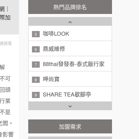
潮鍋癮
4
200萬~300萬
熱門品牌排名
加盟預算
盟網｜
際加
咖啡LOOK
5
黃 先生/小姐
台北市
100萬~150萬
鼎威維修
加盟預算
6
通過電
林 先生/小姐
88thai發發泰-泰式飯行家
屏東縣
7
100萬 ~ 200萬
加盟預算
呷尚寶
8
解
吳 先生/小姐
屏東縣
不可
SHARE TEA歇腳亭
9
100萬~200萬
加盟預算
回頭
TEA TOP台灣第一味
10
行業
周 先生/小姐
台北
Cozy coffee可集咖啡
100萬 ~150萬
1
不是
加盟預算
老闆。
霏等茶
加盟需求
2
徐 先生/小姐
新北市
會影響
50萬~75萬
加盟預算