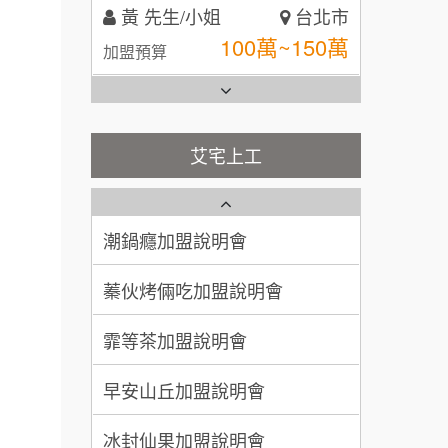
林 先生/小姐
屏東縣
台灣G湯加盟說明會
100萬 ~ 200萬
加盟預算
彭富貴加盟說明會
吳 先生/小姐
屏東縣
100萬~200萬
藍象廷泰式火鍋加盟說明會
加盟預算
NU PASTA義大利麵加盟說明
艾宅上工
會
日十。早午食加盟說明會
周 先生/小姐
台北
潮鍋癮加盟說明會
100萬 ~150萬
加盟預算
上宇林加盟說明會
蓁伙烤倆吃加盟說明會
徐 先生/小姐
新北市
莫尼早餐Morni加盟說明會
霏等茶加盟說明會
50萬~75萬
加盟預算
手作功夫茶加盟說明會
早安山丘加盟說明會
何 先生/小姐
台南
SHARE TEA歇腳亭加盟說明會
100萬~300萬
加盟預算
冰封仙果加盟說明會
潮味決-湯滷專門店加盟說明會
呂 先生/小姐
新竹市
Ramble Café 漫步藍咖啡加盟