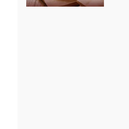
莫尼早餐Morni加盟說明會
.行動
手作功夫茶加盟說明會
業方
訓練課
SHARE TEA歇腳亭加盟說明會
計.溫
潮味決-湯滷專門店加盟說明會
設計居
鬍子茶加盟說明會
粉醬料
加盟.
鮮茶道加盟說明會
.店鋪
微風亭鐵板燒加盟說明會
料加
車加
漫步藍咖啡加盟說明會
車.
明石章魚燒加盟說明會
教連