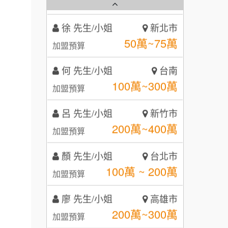
2
徐 先生/小姐
新北市
秉宏小米甜甜圈
3
50萬~75萬
加盟預算
潮鍋癮
4
何 先生/小姐
台南
100萬~300萬
咖啡LOOK
加盟預算
5
鼎威維修
呂 先生/小姐
新竹市
6
200萬~400萬
加盟預算
【曉妍美妝】誠徵行政櫃檯
88thai發發泰-泰式飯行家
7
顏 先生/小姐
台北市
自助洗衣店誠徵代洗收送人員
呷尚寶
8
100萬 ~ 200萬
(台中市)
加盟預算
MUSHEN徵SPA美容芳療師
SHARE TEA歇腳亭
9
廖 先生/小姐
高雄市
日十。早午食加盟說明會
TEA TOP台灣第一味
200萬~300萬
10
加盟預算
拾鑶火鍋加盟說明會