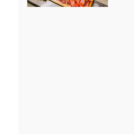
上宇林加盟說明會
台北餐
開店課
莫尼早餐Morni加盟說明會
連鎖加
手作功夫茶加盟說明會
創業加
SHARE TEA歇腳亭加盟說明會
展.小
ee.ch
潮味決-湯滷專門店加盟說明會
鬍子茶加盟說明會
鮮茶道加盟說明會
微風亭鐵板燒加盟說明會
漫步藍咖啡加盟說明會