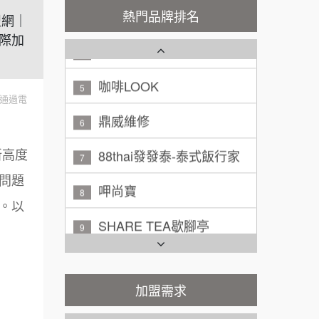
100萬 ~ 200萬
秉宏小米甜甜圈
加盟預算
3
熱門品牌排名
盟網｜
際加
潮鍋癮
廖 先生/小姐
高雄市
4
200萬~300萬
加盟預算
咖啡LOOK
5
通過電
黃 先生/小姐
台北市
鼎威維修
6
100萬~150萬
加盟預算
88thai發發泰-泰式飯行家
7
新高度
林 先生/小姐
屏東縣
呷尚寶
問題
100萬 ~ 200萬
8
加盟預算
。以
SHARE TEA歇腳亭
9
吳 先生/小姐
屏東縣
100萬~200萬
加盟預算
TEA TOP台灣第一味
10
周 先生/小姐
台北
Cozy coffee可集咖啡
1
加盟需求
100萬 ~150萬
加盟預算
霏等茶