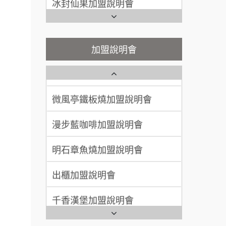
100萬~300萬
加盟預算
潮味決-湯滷專門店加盟說明會
Ramble Café 漫步藍咖啡加盟
呂 先生/小姐
新竹市
說明會
鬍子茶加盟說明會
200萬~400萬
微風亭鐵板燒加盟說明會
加盟預算
加盟說明會
鮮茶道加盟說明會
鮮茶道加盟說明會
顏 先生/小姐
台北市
100萬 ~ 200萬
加盟預算
微風亭鐵板燒加盟說明會
【曉妍美妝】誠徵行政櫃檯
廖 先生/小姐
高雄市
漫步藍咖啡加盟說明會
自助洗衣店誠徵代洗收送人員
200萬~300萬
品牌.
加盟預算
(台中市)
明石章魚燒加盟說明會
MUSHEN徵SPA美容芳療師
.餐
.找加
出櫃加盟說明會
日十。早午食加盟說明會
計.
千香漢堡加盟說明會
拾鑶火鍋加盟說明會
.開店.
七盞茶加盟說明會
問.餐
全家加盟說明會