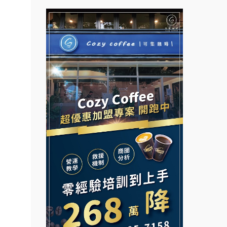
盟.合
拉亞漢堡加盟說明會
台灣G湯加盟說明會
鎖課程.
杜芳子古味茶鋪加盟說明會
彭富貴加盟說明會
鎖加盟.
早餐連
優握握×酸奶大獅加盟說明會
NU PASTA義大利麵加盟說明
加盟.路
會
冬城門加盟說明會
潮鍋癮加盟說明會
公司.
拾鑶火鍋加盟說明會
.店面
蓁伙烤倆吃加盟說明會
.店
阿性情趣無人販售所加盟明會
霏等茶加盟說明會
開店裝
龍涎居好湯加盟說明會
早安山丘加盟說明會
小本創
計.加
舒油頭加盟說明會
冰封仙果加盟說明會
路邊
韓金量加盟說明會
Ramble Café 漫步藍咖啡加盟