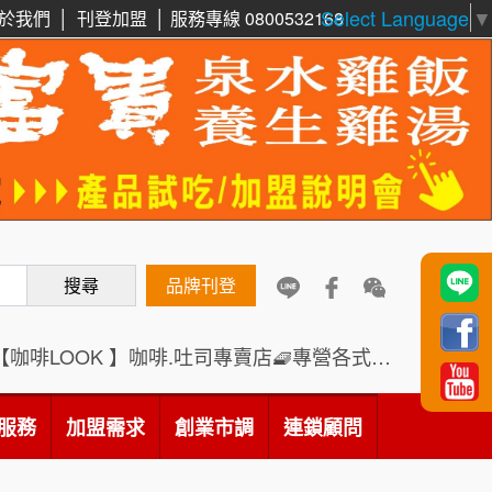
Select Language
▼
於我們
│
刊登加盟
│
服務專線 0800532168
周 先生/小姐
台北
鼎威維修
100萬 ~150萬
6
加盟預算
88thai發發泰-泰式飯行家
7
徐 先生/小姐
新北市
50萬~75萬
加盟預算
呷尚寶
8
何 先生/小姐
台南
SHARE TEA歇腳亭
搜尋
品牌刊登
9
100萬~300萬
加盟預算
TEA TOP台灣第一味
10
【咖啡LOOK 】咖啡.吐司專賣店🧇專營各式創意法式吐司
呂 先生/小姐
新竹市
Cozy coffee可集咖啡
1
200萬~400萬
加盟預算
服務
加盟需求
創業市調
連鎖顧問
霏等茶
2
顏 先生/小姐
台北市