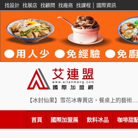
找設計
找展店
找顧問
找廠商
找課程
│
國際資訊
【冰封仙果】雪花冰專賣店，餐桌上的藝術饗宴
首頁
國際加盟展
飲料冰品
咖啡甜