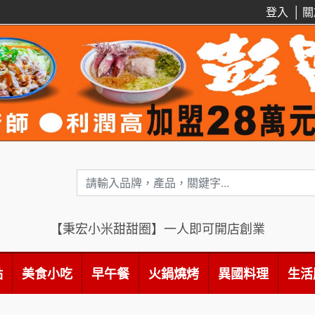
登入
│
關
【秉宏小米甜甜圈】一人即可開店創業
點
美食小吃
早午餐
火鍋燒烤
異國料理
生活