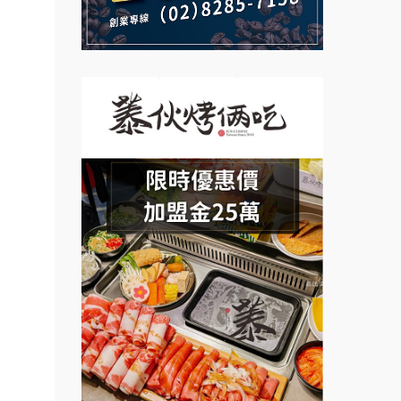
創業.
說明會
義氣豐發雞加盟說明會
.行動
微風亭鐵板燒加盟說明會
業方
Mr.Wish加盟說明會
鮮茶道加盟說明會
訓練課
白鬍泡泡 BOHO POPO加盟說
【曉妍美妝】誠徵行政櫃檯
計.溫
明會
設計居
自助洗衣店誠徵代洗收送人員
雞咕雞咕加盟說明會
(台中市)
粉醬料
MUSHEN徵SPA美容芳療師
加盟.
TEA TOP加盟說明會
日十。早午食加盟說明會
.店鋪
珍好味臭臭鍋加盟說明會
料加
拾鑶火鍋加盟說明會
藍象廷泰式火鍋加盟說明會
車加
車.
日十。早午食加盟說明會
教連