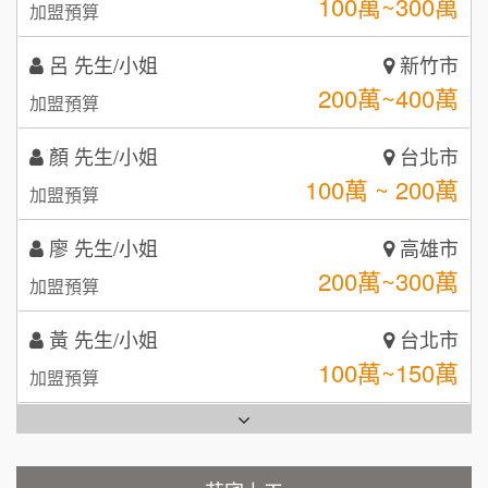
鼎威維修
200萬~400萬
6
加盟預算
【曉妍美妝】誠徵行政櫃檯
88thai發發泰-泰式飯行家
7
顏 先生/小姐
台北市
自助洗衣店誠徵代洗收送人員(台中市)
100萬 ~ 200萬
呷尚寶
加盟預算
8
MUSHEN徵SPA美容芳療師
廖 先生/小姐
高雄市
SHARE TEA歇腳亭
9
200萬~300萬
加盟預算
日十。早午食加盟說明會
TEA TOP台灣第一味
10
黃 先生/小姐
台北市
拾鑶火鍋加盟說明會
100萬~150萬
加盟預算
全家加盟說明會
林 先生/小姐
屏東縣
台灣G湯加盟說明會
100萬 ~ 200萬
加盟預算
彭富貴加盟說明會
吳 先生/小姐
屏東縣
100萬~200萬
藍象廷泰式火鍋加盟說明會
加盟預算