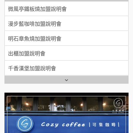
【曉妍美妝】誠徵行政櫃檯
廖 先生/小姐
高雄市
200萬~300萬
漫步藍咖啡加盟說明會
加盟預算
自助洗衣店誠徵代洗收送人員(台中市)
明石章魚燒加盟說明會
MUSHEN徵SPA美容芳療師
出櫃加盟說明會
日十。早午食加盟說明會
千香漢堡加盟說明會
拾鑶火鍋加盟說明會
七盞茶加盟說明會
全家加盟說明會
拉亞漢堡加盟說明會
台灣G湯加盟說明會
杜芳子古味茶鋪加盟說明會
彭富貴加盟說明會
優握握×酸奶大獅加盟說明會
NU PASTA義大利麵加盟說明會
冬城門加盟說明會