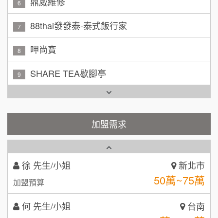
林 先生/小姐
屏東縣
88thai發發泰-泰式飯行家
7
100萬 ~ 200萬
加盟預算
呷尚寶
8
吳 先生/小姐
屏東縣
SHARE TEA歇腳亭
9
100萬~200萬
加盟預算
TEA TOP台灣第一味
10
周 先生/小姐
台北
100萬 ~150萬
Cozy coffee可集咖啡
1
加盟預算
加盟需求
霏等茶
徐 先生/小姐
新北市
2
50萬~75萬
加盟預算
秉宏小米甜甜圈
3
何 先生/小姐
台南
潮鍋癮
4
100萬~300萬
加盟預算
咖啡LOOK
5
呂 先生/小姐
新竹市