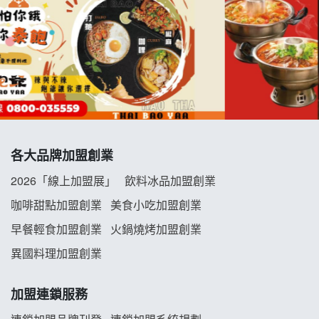
拉亞漢堡加盟說明會
杜芳子古味茶鋪加盟說明會
優握握×酸奶大獅加盟說明會
冬城門加盟說明會
拾鑶火鍋加盟說明會
各大品牌加盟創業
2026「線上加盟展」
飲料冰品加盟創業
阿性情趣無人販售所加盟明會
咖啡甜點加盟創業
美食小吃加盟創業
龍涎居好湯加盟說明會
早餐輕食加盟創業
火鍋燒烤加盟創業
舒油頭加盟說明會
異國料理加盟創業
韓金量加盟說明會
加盟連鎖服務