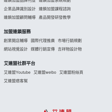
連鎖加盟品牌刊登
連鎖加盟系統規劃
義氣豐發雞加盟說明會
企業品牌識別設計
連鎖加盟課程諮詢
Mr.Wish加盟說明會
連鎖加盟顧問輔導
產品開發研發教學
白鬍泡泡 BOHO POPO加盟說明會
加盟連鎖服務
雞咕雞咕加盟說明會
創業開店輔導
國際代理推廣
市場行銷規劃
網站視覺設計
媒體行銷宣傳
吉祥物設計物
TEA TOP加盟說明會
艾連盟社群平台
珍好味臭臭鍋加盟說明會
艾連盟Youtube
艾連盟weibo
艾連盟粉絲頁
藍象廷泰式火鍋加盟說明會
艾連盟痞客幫
日十。早午食加盟說明會
上宇林加盟說明會