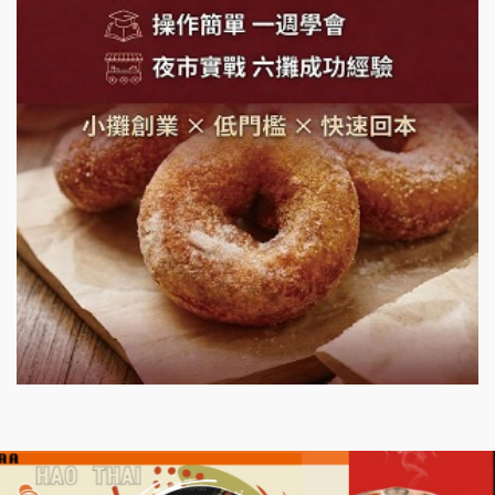
潮味決-湯滷專門店加盟說明會
鬍子茶加盟說明會
鮮茶道加盟說明會
微風亭鐵板燒加盟說明會
漫步藍咖啡加盟說明會
明石章魚燒加盟說明會
出櫃加盟說明會
千香漢堡加盟說明會
七盞茶加盟說明會