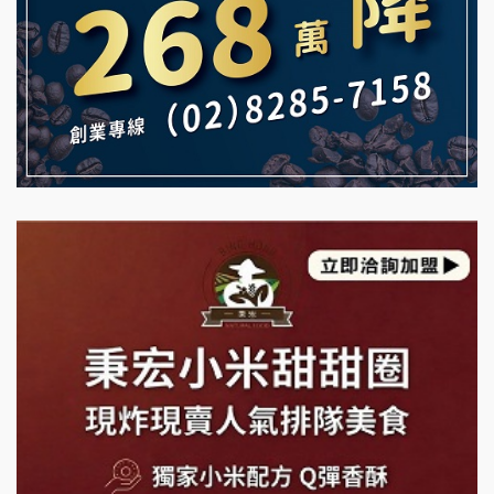
雞咕雞咕加盟說明會
自助洗衣店誠徵代洗收送人員(台中市)
TEA TOP加盟說明會
MUSHEN徵SPA美容芳療師
珍好味臭臭鍋加盟說明會
日十。早午食加盟說明會
藍象廷泰式火鍋加盟說明會
拾鑶火鍋加盟說明會
日十。早午食加盟說明會
上宇林加盟說明會
莫尼早餐Morni加盟說明會
手作功夫茶加盟說明會
SHARE TEA歇腳亭加盟說明會