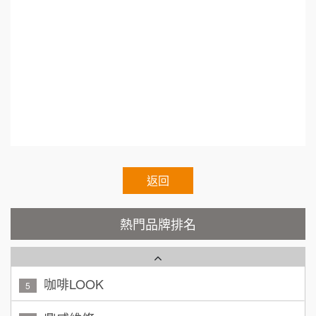
呷尚寶
8
1.連鎖加盟展.小資本加盟創業.Franchise.Regula
何 先生/小姐
台南
r.Chain.Franchise.Chain.Authorized.Chain.Volun
100萬~300萬
SHARE TEA歇腳亭
9
加盟預算
tary.Chain.franchisee.chain.restaurant
TEA TOP台灣第一味
呂 先生/小姐
新竹市
10
200萬~400萬
加盟預算
Cozy coffee可集咖啡
1
顏 先生/小姐
台北市
霏等茶
2
100萬 ~ 200萬
加盟預算
返回
秉宏小米甜甜圈
3
廖 先生/小姐
高雄市
熱門品牌排名
潮鍋癮
200萬~300萬
4
加盟預算
咖啡LOOK
5
黃 先生/小姐
台北市
100萬~150萬
鼎威維修
加盟預算
6