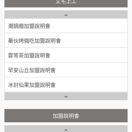
艾宅上工
NU PASTA義大利麵加盟說明會
周 先生/小姐
台北
日十。早午食加盟說明會
潮鍋癮加盟說明會
100萬 ~150萬
加盟預算
上宇林加盟說明會
蓁伙烤倆吃加盟說明會
徐 先生/小姐
新北市
莫尼早餐Morni加盟說明會
霏等茶加盟說明會
50萬~75萬
加盟預算
手作功夫茶加盟說明會
早安山丘加盟說明會
何 先生/小姐
台南
100萬~300萬
SHARE TEA歇腳亭加盟說明會
加盟預算
冰封仙果加盟說明會
潮味決-湯滷專門店加盟說明會
呂 先生/小姐
新竹市
Ramble Café 漫步藍咖啡加盟說明會
200萬~400萬
加盟預算
鬍子茶加盟說明會
微風亭鐵板燒加盟說明會
顏 先生/小姐
台北市
加盟說明會
鮮茶道加盟說明會
鮮茶道加盟說明會
100萬 ~ 200萬
加盟預算
微風亭鐵板燒加盟說明會