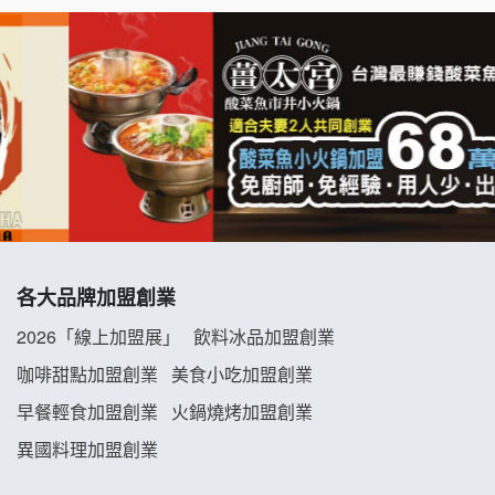
七盞茶加盟說明會
拉亞漢堡加盟說明會
杜芳子古味茶鋪加盟說明會
優握握×酸奶大獅加盟說明會
冬城門加盟說明會
拾鑶火鍋加盟說明會
各大品牌加盟創業
阿性情趣無人販售所加盟明會
2026「線上加盟展」
飲料冰品加盟創業
咖啡甜點加盟創業
美食小吃加盟創業
龍涎居好湯加盟說明會
早餐輕食加盟創業
火鍋燒烤加盟創業
舒油頭加盟說明會
異國料理加盟創業