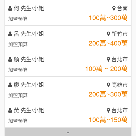
咖啡LOOK
5
呂 先生/小姐
新竹市
200萬~400萬
鼎威維修
加盟預算
6
【曉妍美妝】誠徵行政櫃檯
88thai發發泰-泰式飯行家
顏 先生/小姐
台北市
7
100萬 ~ 200萬
自助洗衣店誠徵代洗收送人員(台中市)
加盟預算
呷尚寶
8
廖 先生/小姐
高雄市
MUSHEN徵SPA美容芳療師
SHARE TEA歇腳亭
9
200萬~300萬
加盟預算
日十。早午食加盟說明會
TEA TOP台灣第一味
10
黃 先生/小姐
台北市
拾鑶火鍋加盟說明會
100萬~150萬
加盟預算
全家加盟說明會
林 先生/小姐
屏東縣
100萬 ~ 200萬
台灣G湯加盟說明會
加盟預算