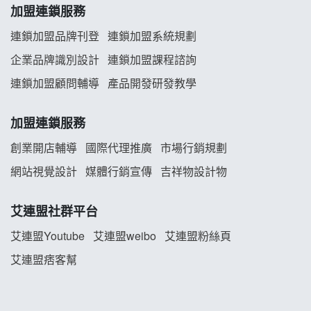
韓金量加盟說明會
加盟連鎖服務
連鎖加盟品牌刊登
連鎖加盟系統規劃
義氣豐發雞加盟說明會
企業品牌識別設計
連鎖加盟課程諮詢
Mr.Wish加盟說明會
連鎖加盟顧問輔導
產品開發研發教學
白鬍泡泡 BOHO POPO加盟說明會
加盟連鎖服務
雞咕雞咕加盟說明會
創業開店輔導
國際代理推廣
市場行銷規劃
網站視覺設計
媒體行銷宣傳
吉祥物設計物
TEA TOP加盟說明會
珍好味臭臭鍋加盟說明會
艾連盟社群平台
艾連盟Youtube
艾連盟weibo
艾連盟粉絲頁
藍象廷泰式火鍋加盟說明會
艾連盟痞客幫
日十。早午食加盟說明會