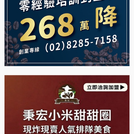
【曉妍美妝】誠徵行政櫃檯
雞咕雞咕加盟說明會
自助洗衣店誠徵代洗收送人員(台中市)
TEA TOP加盟說明會
MUSHEN徵SPA美容芳療師
珍好味臭臭鍋加盟說明會
日十。早午食加盟說明會
藍象廷泰式火鍋加盟說明會
拾鑶火鍋加盟說明會
日十。早午食加盟說明會
上宇林加盟說明會
莫尼早餐Morni加盟說明會
手作功夫茶加盟說明會