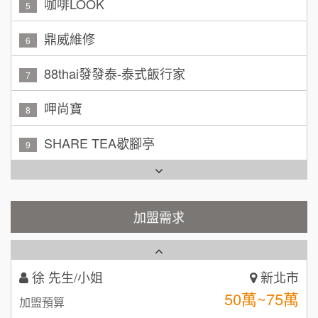
100萬~150萬
加盟預算
鼎威維修
6
林 先生/小姐
屏東縣
88thai發發泰-泰式飯行家
7
100萬 ~ 200萬
加盟預算
呷尚寶
8
吳 先生/小姐
屏東縣
SHARE TEA歇腳亭
100萬~200萬
9
加盟預算
TEA TOP台灣第一味
10
周 先生/小姐
台北
100萬 ~150萬
加盟預算
Cozy coffee可集咖啡
1
加盟需求
徐 先生/小姐
新北市
霏等茶
2
50萬~75萬
加盟預算
秉宏小米甜甜圈
3
何 先生/小姐
台南
潮鍋癮
4
100萬~300萬
加盟預算