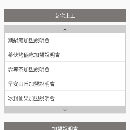
吳 先生/小姐
屏東縣
彭富貴加盟說明會
100萬~200萬
加盟預算
藍象廷泰式火鍋加盟說明會
NU PASTA義大利麵加盟說明會
艾宅上工
周 先生/小姐
台北
日十。早午食加盟說明會
潮鍋癮加盟說明會
100萬 ~150萬
加盟預算
上宇林加盟說明會
蓁伙烤倆吃加盟說明會
徐 先生/小姐
新北市
莫尼早餐Morni加盟說明會
50萬~75萬
霏等茶加盟說明會
加盟預算
手作功夫茶加盟說明會
早安山丘加盟說明會
何 先生/小姐
台南
100萬~300萬
加盟預算
SHARE TEA歇腳亭加盟說明會
冰封仙果加盟說明會
呂 先生/小姐
新竹市
潮味決-湯滷專門店加盟說明會
Ramble Café 漫步藍咖啡加盟說明會
200萬~400萬
加盟預算
鬍子茶加盟說明會
微風亭鐵板燒加盟說明會
顏 先生/小姐
台北市
鮮茶道加盟說明會
加盟說明會