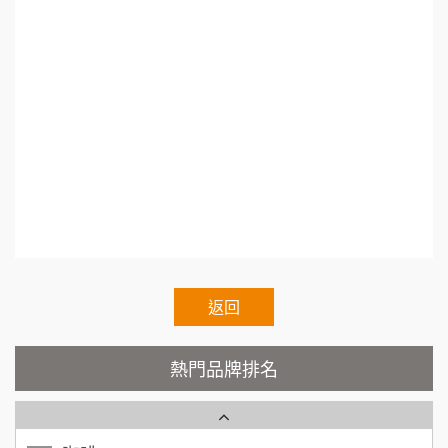
徐 先生/小姐
新北市
創業加盟.加盟什麼最賺錢.連鎖加盟差別.小資創
88thai發發泰-泰式飯行家
50萬~75萬
7
加盟預算
業加盟.加盟什麼最賺錢.熱門加盟.連鎖加盟展202
呷尚寶
8
何 先生/小姐
台南
1.連鎖加盟展.小資本加盟創業.Franchise.Regula
100萬~300萬
r.Chain.Franchise.Chain.Authorized.Chain.Volun
加盟預算
SHARE TEA歇腳亭
9
tary.Chain.franchisee.chain.restaurant
呂 先生/小姐
新竹市
TEA TOP台灣第一味
10
200萬~400萬
加盟預算
Cozy coffee可集咖啡
1
顏 先生/小姐
台北市
霏等茶
2
100萬 ~ 200萬
加盟預算
返回
秉宏小米甜甜圈
3
廖 先生/小姐
高雄市
200萬~300萬
熱門品牌排名
潮鍋癮
加盟預算
4
咖啡LOOK
黃 先生/小姐
台北市
5