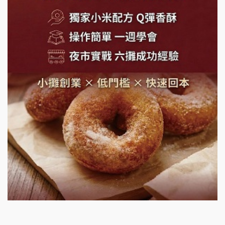
SHARE TEA歇腳亭加盟說明會
潮味決-湯滷專門店加盟說明會
鬍子茶加盟說明會
鮮茶道加盟說明會
微風亭鐵板燒加盟說明會
漫步藍咖啡加盟說明會
明石章魚燒加盟說明會
出櫃加盟說明會
千香漢堡加盟說明會