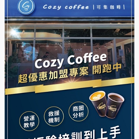
NU PASTA義大利麵加盟說明會
冬城門加盟說明會
潮鍋癮加盟說明會
拾鑶火鍋加盟說明會
蓁伙烤倆吃加盟說明會
阿性情趣無人販售所加盟明會
霏等茶加盟說明會
龍涎居好湯加盟說明會
早安山丘加盟說明會
舒油頭加盟說明會
冰封仙果加盟說明會
韓金量加盟說明會
Ramble Café 漫步藍咖啡加盟說明會
義氣豐發雞加盟說明會
微風亭鐵板燒加盟說明會
Mr.Wish加盟說明會
鮮茶道加盟說明會
白鬍泡泡 BOHO POPO加盟說明會