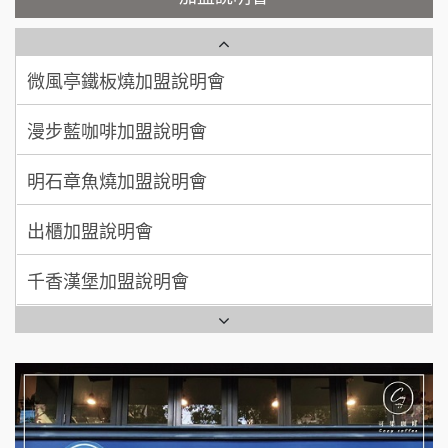
100萬 ~ 200萬
鮮茶道加盟說明會
加盟預算
微風亭鐵板燒加盟說明會
【曉妍美妝】誠徵行政櫃檯
廖 先生/小姐
高雄市
200萬~300萬
漫步藍咖啡加盟說明會
加盟預算
自助洗衣店誠徵代洗收送人員(台中市)
明石章魚燒加盟說明會
MUSHEN徵SPA美容芳療師
出櫃加盟說明會
日十。早午食加盟說明會
千香漢堡加盟說明會
拾鑶火鍋加盟說明會
七盞茶加盟說明會
全家加盟說明會
拉亞漢堡加盟說明會
台灣G湯加盟說明會
杜芳子古味茶鋪加盟說明會
彭富貴加盟說明會
優握握×酸奶大獅加盟說明會