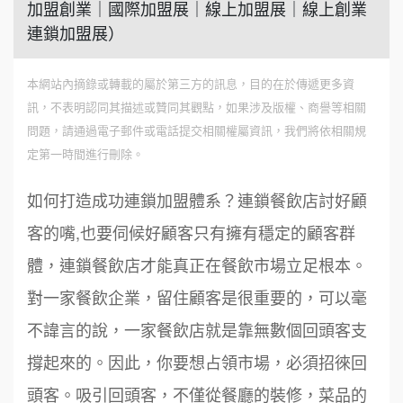
加盟創業｜國際加盟展｜線上加盟展｜線上創業
連鎖加盟展）
本網站內摘錄或轉載的屬於第三方的訊息，目的在於傳遞更多資
訊，不表明認同其描述或贊同其觀點，如果涉及版權、商譽等相關
問題，請通過電子郵件或電話提交相關權屬資訊，我們將依相關規
定第一時間進行刪除。
如何打造成功連鎖加盟體系？連鎖餐飲店討好顧
客的嘴,也要伺候好顧客只有擁有穩定的顧客群
體，連鎖餐飲店才能真正在餐飲市場立足根本。
對一家餐飲企業，留住顧客是很重要的，可以毫
不諱言的說，一家餐飲店就是靠無數個回頭客支
撐起來的。因此，你要想占領市場，必須招徠回
頭客。吸引回頭客，不僅從餐廳的裝修，菜品的