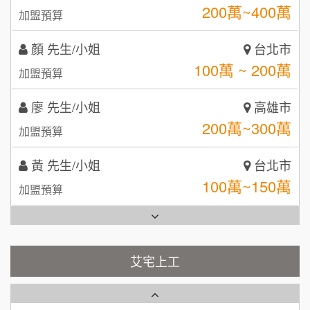
自助洗衣店誠徵代洗收送人員(台中市)
100萬 ~ 200萬
呷尚寶
加盟預算
8
MUSHEN徵SPA美容芳療師
廖 先生/小姐
SHARE TEA歇腳亭
高雄市
9
200萬~300萬
加盟預算
日十。早午食加盟說明會
TEA TOP台灣第一味
10
黃 先生/小姐
台北市
拾鑶火鍋加盟說明會
100萬~150萬
加盟預算
全家加盟說明會
林 先生/小姐
屏東縣
台灣G湯加盟說明會
100萬 ~ 200萬
加盟預算
彭富貴加盟說明會
吳 先生/小姐
屏東縣
100萬~200萬
藍象廷泰式火鍋加盟說明會
加盟預算
NU PASTA義大利麵加盟說明會
艾宅上工
日十。早午食加盟說明會
周 先生/小姐
台北
潮鍋癮加盟說明會
100萬 ~150萬
加盟預算