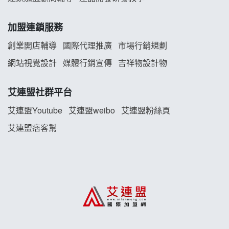
白鬍泡泡 BOHO POPO加盟說明會
加盟連鎖服務
雞咕雞咕加盟說明會
創業開店輔導
國際代理推廣
市場行銷規劃
TEA TOP加盟說明會
網站視覺設計
媒體行銷宣傳
吉祥物設計物
珍好味臭臭鍋加盟說明會
艾連盟社群平台
藍象廷泰式火鍋加盟說明會
艾連盟Youtube
艾連盟weibo
艾連盟粉絲頁
艾連盟痞客幫
日十。早午食加盟說明會
上宇林加盟說明會
莫尼早餐Morni加盟說明會
手作功夫茶加盟說明會