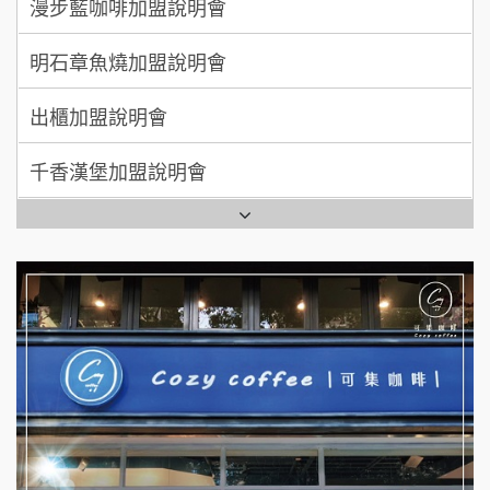
明石章魚燒加盟說明會
MUSHEN徵SPA美容芳療師
出櫃加盟說明會
日十。早午食加盟說明會
千香漢堡加盟說明會
拾鑶火鍋加盟說明會
七盞茶加盟說明會
全家加盟說明會
拉亞漢堡加盟說明會
台灣G湯加盟說明會
杜芳子古味茶鋪加盟說明會
彭富貴加盟說明會
優握握×酸奶大獅加盟說明會
NU PASTA義大利麵加盟說明會
冬城門加盟說明會
潮鍋癮加盟說明會
拾鑶火鍋加盟說明會
蓁伙烤倆吃加盟說明會