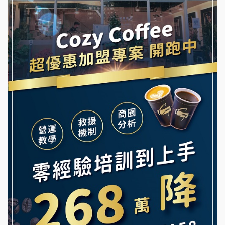
阿性情趣無人販售所加盟明會
霏等茶加盟說明會
龍涎居好湯加盟說明會
早安山丘加盟說明會
舒油頭加盟說明會
冰封仙果加盟說明會
韓金量加盟說明會
Ramble Café 漫步藍咖啡加盟說明會
義氣豐發雞加盟說明會
微風亭鐵板燒加盟說明會
Mr.Wish加盟說明會
鮮茶道加盟說明會
白鬍泡泡 BOHO POPO加盟說明會
【曉妍美妝】誠徵行政櫃檯
雞咕雞咕加盟說明會
自助洗衣店誠徵代洗收送人員(台中市)
TEA TOP加盟說明會
MUSHEN徵SPA美容芳療師