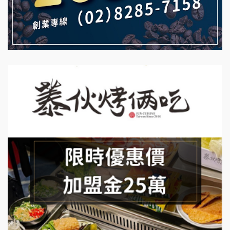
珍好味臭臭鍋加盟說明會
日十。早午食加盟說明會
藍象廷泰式火鍋加盟說明會
拾鑶火鍋加盟說明會
日十。早午食加盟說明會
上宇林加盟說明會
莫尼早餐Morni加盟說明會
手作功夫茶加盟說明會
SHARE TEA歇腳亭加盟說明會
潮味決-湯滷專門店加盟說明會
鬍子茶加盟說明會