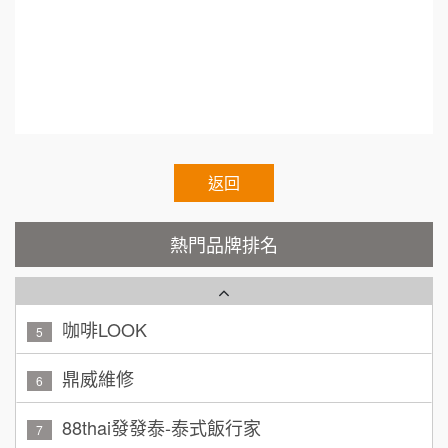
tary.Chain.franchisee.chain.restaurant
TEA TOP台灣第一味
10
呂 先生/小姐
新竹市
200萬~400萬
加盟預算
Cozy coffee可集咖啡
1
顏 先生/小姐
台北市
霏等茶
2
100萬 ~ 200萬
加盟預算
秉宏小米甜甜圈
返回
3
廖 先生/小姐
高雄市
潮鍋癮
4
200萬~300萬
熱門品牌排名
加盟預算
咖啡LOOK
5
黃 先生/小姐
台北市
100萬~150萬
鼎威維修
加盟預算
6
林 先生/小姐
88thai發發泰-泰式飯行家
屏東縣
7
100萬 ~ 200萬
加盟預算
呷尚寶
8