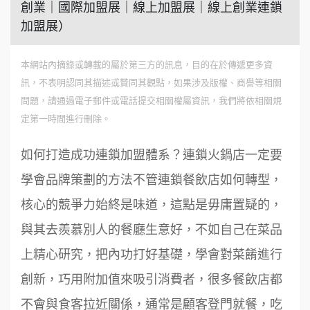
創業｜國際加盟展｜線上加盟展｜線上創業連鎖
加盟展）
本網站內摘錄或轉載的屬於第三方的訊息，目的在於傳遞更多資
訊，不表明認同其描述或贊同其觀點，如果涉及版權、商譽等相關
問題，請通過電子郵件或電話提交相關權屬資訊，我們將依相關規
定第一時間進行刪除。
如何打造成功連鎖加盟體系？連鎖火鍋店一定要
學會品牌策劃的方法不管連鎖餐飲店如何轉型，
核心的競爭力始終是味道，這點是毋庸置疑的，
與其去羨慕別人的餐廳生意好，不如自己在菜品
上精心研究，把內功打好基礎，學會對菜餚進行
創新，巧用附加值來吸引消費者，很多餐飲店都
不會與食客拉近關係，通常是顧客登門就餐，吃