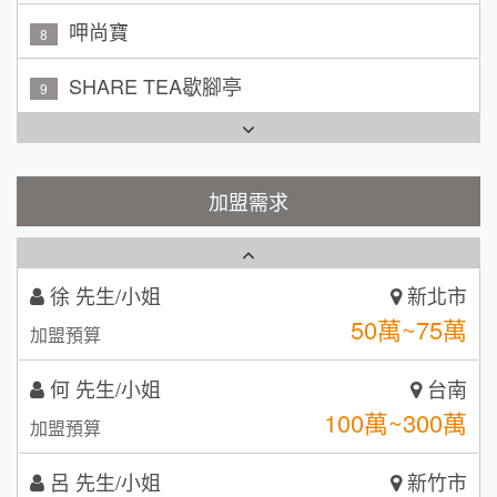
吳 先生/小姐
屏東縣
SHARE TEA歇腳亭
9
100萬~200萬
加盟預算
TEA TOP台灣第一味
10
周 先生/小姐
台北
Cozy coffee可集咖啡
100萬 ~150萬
1
加盟預算
霏等茶
加盟需求
2
徐 先生/小姐
新北市
50萬~75萬
加盟預算
秉宏小米甜甜圈
3
何 先生/小姐
台南
潮鍋癮
4
100萬~300萬
加盟預算
咖啡LOOK
5
呂 先生/小姐
新竹市
鼎威維修
6
200萬~400萬
加盟預算
【曉妍美妝】誠徵行政櫃檯
88thai發發泰-泰式飯行家
7
顏 先生/小姐
台北市