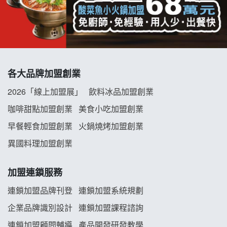
優握握×酸奶大獅加盟說明會
冬城門加盟說明會
拾鑶火鍋加盟說明會
各大品牌加盟創業
阿性情趣無人販售所加盟明會
2026「線上加盟展」
飲料冰品加盟創業
龍涎居好湯加盟說明會
咖啡甜點加盟創業
美食小吃加盟創業
早餐輕食加盟創業
火鍋燒烤加盟創業
舒油頭加盟說明會
異國料理加盟創業
韓金量加盟說明會
加盟連鎖服務
義氣豐發雞加盟說明會
連鎖加盟品牌刊登
連鎖加盟系統規劃
企業品牌識別設計
連鎖加盟課程諮詢
Mr.Wish加盟說明會
連鎖加盟顧問輔導
產品開發研發教學