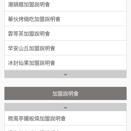
上宇林加盟說明會
蓁伙烤倆吃加盟說明會
徐 先生/小姐
新北市
莫尼早餐Morni加盟說明會
霏等茶加盟說明會
50萬~75萬
加盟預算
手作功夫茶加盟說明會
早安山丘加盟說明會
何 先生/小姐
台南
SHARE TEA歇腳亭加盟說明會
100萬~300萬
加盟預算
冰封仙果加盟說明會
潮味決-湯滷專門店加盟說明會
呂 先生/小姐
新竹市
Ramble Café 漫步藍咖啡加盟說明會
200萬~400萬
加盟預算
鬍子茶加盟說明會
微風亭鐵板燒加盟說明會
顏 先生/小姐
台北市
鮮茶道加盟說明會
鮮茶道加盟說明會
加盟說明會
100萬 ~ 200萬
加盟預算
微風亭鐵板燒加盟說明會
【曉妍美妝】誠徵行政櫃檯
廖 先生/小姐
高雄市
漫步藍咖啡加盟說明會
200萬~300萬
自助洗衣店誠徵代洗收送人員(台中市)
加盟預算