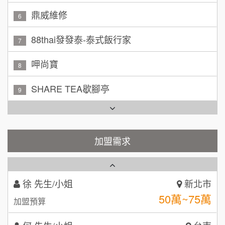
林 先生/小姐
88thai發發泰-泰式飯行家
屏東縣
7
100萬 ~ 200萬
加盟預算
呷尚寶
8
吳 先生/小姐
屏東縣
SHARE TEA歇腳亭
9
100萬~200萬
加盟預算
TEA TOP台灣第一味
10
周 先生/小姐
台北
Cozy coffee可集咖啡
100萬 ~150萬
1
加盟預算
霏等茶
加盟需求
2
徐 先生/小姐
新北市
50萬~75萬
加盟預算
秉宏小米甜甜圈
3
何 先生/小姐
台南
潮鍋癮
4
100萬~300萬
加盟預算
咖啡LOOK
5