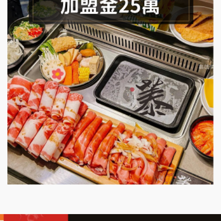
潮味決-湯滷專門店加盟說明會
鬍子茶加盟說明會
鮮茶道加盟說明會
微風亭鐵板燒加盟說明會
漫步藍咖啡加盟說明會
明石章魚燒加盟說明會
出櫃加盟說明會
千香漢堡加盟說明會
七盞茶加盟說明會