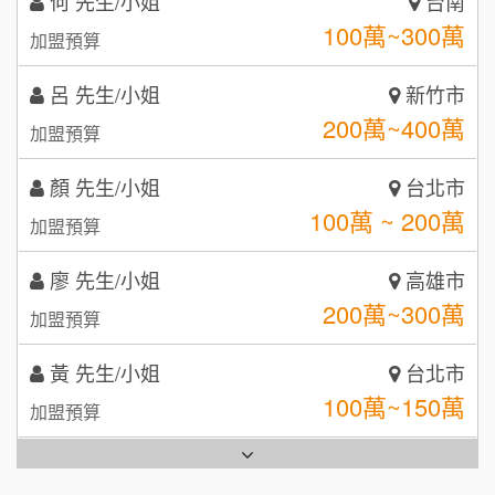
呂 先生/小姐
新竹市
鼎威維修
6
200萬~400萬
加盟預算
【曉妍美妝】誠徵行政櫃檯
88thai發發泰-泰式飯行家
7
顏 先生/小姐
台北市
自助洗衣店誠徵代洗收送人員(台中市)
100萬 ~ 200萬
呷尚寶
加盟預算
8
MUSHEN徵SPA美容芳療師
廖 先生/小姐
SHARE TEA歇腳亭
高雄市
9
200萬~300萬
加盟預算
日十。早午食加盟說明會
TEA TOP台灣第一味
10
黃 先生/小姐
台北市
拾鑶火鍋加盟說明會
100萬~150萬
加盟預算
全家加盟說明會
林 先生/小姐
屏東縣
台灣G湯加盟說明會
100萬 ~ 200萬
加盟預算
彭富貴加盟說明會
吳 先生/小姐
屏東縣