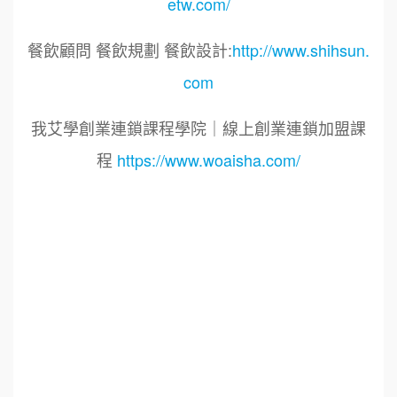
etw.com/
餐飲顧問 餐飲規劃 餐飲設計:
http://www.shihsun.
com
我艾學創業連鎖課程學院｜線上創業連鎖加盟課
程
https://www.woaisha.com/
標籤：2023艾連盟創業連鎖加盟網.線上創業連鎖
加盟展.連鎖加盟.連鎖品牌.加盟創業.創業加盟.加
盟品牌.餐飲連鎖加盟創業.國際加盟展.線上加盟
展.餐飲連鎖.加盟創業.加盟.創業.連鎖.創業加盟.
食品連鎖加盟.餐飲連鎖加盟.餐廳連鎖加盟.美食
連鎖加盟.飲品連鎖加盟.加盟展.加盟規劃.食品連
鎖加盟.加盟經銷代理.找加盟品牌.創業品牌.加盟