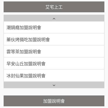
100萬~200萬
藍象廷泰式火鍋加盟說明會
加盟預算
NU PASTA義大利麵加盟說明會
艾宅上工
日十。早午食加盟說明會
周 先生/小姐
台北
潮鍋癮加盟說明會
100萬 ~150萬
加盟預算
上宇林加盟說明會
蓁伙烤倆吃加盟說明會
徐 先生/小姐
新北市
莫尼早餐Morni加盟說明會
霏等茶加盟說明會
50萬~75萬
加盟預算
手作功夫茶加盟說明會
早安山丘加盟說明會
何 先生/小姐
台南
SHARE TEA歇腳亭加盟說明會
100萬~300萬
加盟預算
冰封仙果加盟說明會
潮味決-湯滷專門店加盟說明會
呂 先生/小姐
新竹市
Ramble Café 漫步藍咖啡加盟說明會
200萬~400萬
加盟預算
鬍子茶加盟說明會
微風亭鐵板燒加盟說明會
顏 先生/小姐
台北市
鮮茶道加盟說明會
鮮茶道加盟說明會
加盟說明會
100萬 ~ 200萬
加盟預算