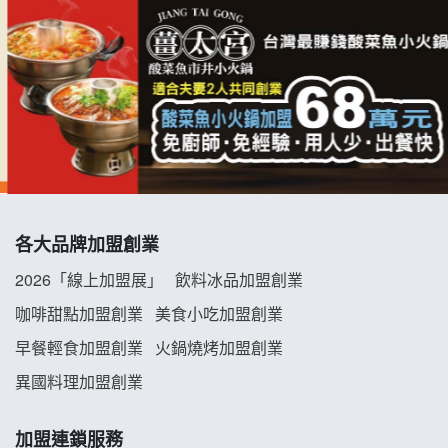
拉亞漢堡加盟說明會
杜芳子古味茶鋪加盟說明會
優握握×酸奶大獅加盟說明會
冬城門加盟說明會
拾鑶火鍋加盟說明會
各大品牌加盟創業
阿性情趣無人販售所加盟明會
2026「線上加盟展」
飲料冰品加盟創業
龍涎居好湯加盟說明會
咖啡甜點加盟創業
美食小吃加盟創業
早餐輕食加盟創業
火鍋燒烤加盟創業
舒油頭加盟說明會
異國料理加盟創業
韓金量加盟說明會
加盟連鎖服務