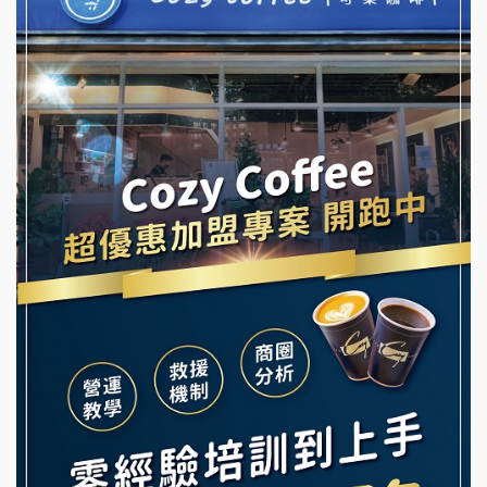
冬城門加盟說明會
潮鍋癮加盟說明會
拾鑶火鍋加盟說明會
蓁伙烤倆吃加盟說明會
阿性情趣無人販售所加盟明會
霏等茶加盟說明會
龍涎居好湯加盟說明會
早安山丘加盟說明會
舒油頭加盟說明會
冰封仙果加盟說明會
韓金量加盟說明會
Ramble Café 漫步藍咖啡加盟說明會
義氣豐發雞加盟說明會
微風亭鐵板燒加盟說明會
Mr.Wish加盟說明會
鮮茶道加盟說明會
白鬍泡泡 BOHO POPO加盟說明會
【曉妍美妝】誠徵行政櫃檯