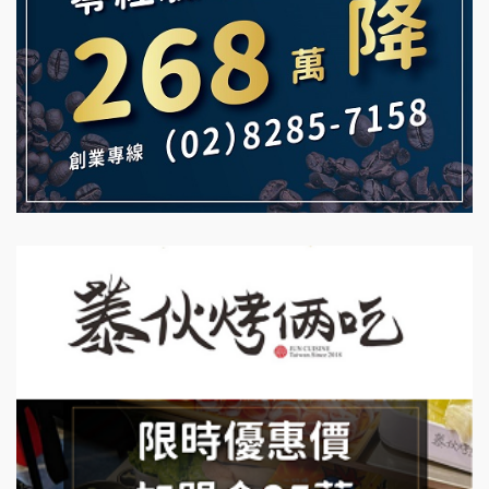
雞咕雞咕加盟說明會
自助洗衣店誠徵代洗收送人員(台中市)
TEA TOP加盟說明會
MUSHEN徵SPA美容芳療師
珍好味臭臭鍋加盟說明會
日十。早午食加盟說明會
藍象廷泰式火鍋加盟說明會
拾鑶火鍋加盟說明會
日十。早午食加盟說明會
上宇林加盟說明會
莫尼早餐Morni加盟說明會
手作功夫茶加盟說明會
SHARE TEA歇腳亭加盟說明會