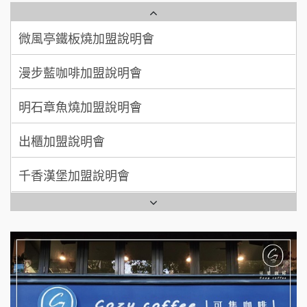
微風亭鐵板燒加盟說明會
【曉妍美妝】誠徵行政櫃檯
廖 先生/小姐
高雄市
漫步藍咖啡加盟說明會
200萬~300萬
自助洗衣店誠徵代洗收送人員(台中市)
加盟預算
明石章魚燒加盟說明會
MUSHEN徵SPA美容芳療師
出櫃加盟說明會
日十。早午食加盟說明會
千香漢堡加盟說明會
拾鑶火鍋加盟說明會
七盞茶加盟說明會
全家加盟說明會
拉亞漢堡加盟說明會
台灣G湯加盟說明會
杜芳子古味茶鋪加盟說明會
彭富貴加盟說明會
優握握×酸奶大獅加盟說明會
NU PASTA義大利麵加盟說明會