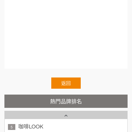
50萬~75萬
加盟預算
呷尚寶
8
何 先生/小姐
台南
SHARE TEA歇腳亭
100萬~300萬
9
加盟預算
TEA TOP台灣第一味
10
呂 先生/小姐
新竹市
200萬~400萬
加盟預算
Cozy coffee可集咖啡
1
顏 先生/小姐
台北市
霏等茶
2
100萬 ~ 200萬
加盟預算
秉宏小米甜甜圈
返回
3
廖 先生/小姐
高雄市
潮鍋癮
4
200萬~300萬
熱門品牌排名
加盟預算
咖啡LOOK
5
黃 先生/小姐
台北市
100萬~150萬
鼎威維修
加盟預算
6