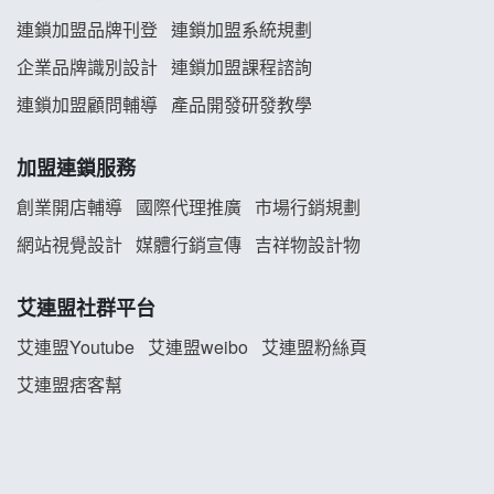
義氣豐發雞加盟說明會
連鎖加盟品牌刊登
連鎖加盟系統規劃
企業品牌識別設計
連鎖加盟課程諮詢
Mr.Wish加盟說明會
連鎖加盟顧問輔導
產品開發研發教學
白鬍泡泡 BOHO POPO加盟說明會
加盟連鎖服務
雞咕雞咕加盟說明會
創業開店輔導
國際代理推廣
市場行銷規劃
TEA TOP加盟說明會
網站視覺設計
媒體行銷宣傳
吉祥物設計物
珍好味臭臭鍋加盟說明會
艾連盟社群平台
藍象廷泰式火鍋加盟說明會
艾連盟Youtube
艾連盟weibo
艾連盟粉絲頁
艾連盟痞客幫
日十。早午食加盟說明會
上宇林加盟說明會