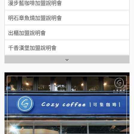
明石章魚燒加盟說明會
MUSHEN徵SPA美容芳療師
出櫃加盟說明會
日十。早午食加盟說明會
千香漢堡加盟說明會
拾鑶火鍋加盟說明會
七盞茶加盟說明會
全家加盟說明會
拉亞漢堡加盟說明會
台灣G湯加盟說明會
杜芳子古味茶鋪加盟說明會
彭富貴加盟說明會
優握握×酸奶大獅加盟說明會
NU PASTA義大利麵加盟說明會
冬城門加盟說明會
潮鍋癮加盟說明會
拾鑶火鍋加盟說明會
蓁伙烤倆吃加盟說明會