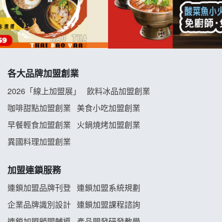
優握握×酸奶大獅加盟說明會
冬城門加盟說明會
拾鑶火鍋加盟說明會
各大品牌加盟創業
阿性情趣無人販售所加盟明會
2026「線上加盟展」
飲料冰品加盟創業
咖啡甜點加盟創業
美食小吃加盟創業
龍涎居好湯加盟說明會
早餐輕食加盟創業
火鍋燒烤加盟創業
舒油頭加盟說明會
異國料理加盟創業
韓金量加盟說明會
加盟連鎖服務
義氣豐發雞加盟說明會
連鎖加盟品牌刊登
連鎖加盟系統規劃
企業品牌識別設計
連鎖加盟課程諮詢
Mr.Wish加盟說明會
連鎖加盟顧問輔導
產品開發研發教學