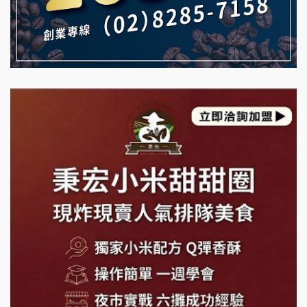
珍好味臭臭鍋加盟說明會
日十。早午食加盟說明會
藍象廷泰式火鍋加盟說明會
拾鑶火鍋加盟說明會
日十。早午食加盟說明會
上宇林加盟說明會
莫尼早餐Morni加盟說明會
手作功夫茶加盟說明會
SHARE TEA歇腳亭加盟說明會
潮味決-湯滷專門店加盟說明會
鬍子茶加盟說明會