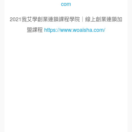
com
2021我艾學創業連鎖課程學院｜線上創業連鎖加
盟課程
https://www.woaisha.com/
標籤：
2021艾連盟創業連鎖加盟網.線上創業連鎖加盟
展.連鎖加盟.連鎖品牌.加盟創業.創業加盟.加盟品
牌.餐飲連鎖加盟創業.國際加盟展.線上加盟展.餐
飲連鎖.加盟創業.加盟.創業.創業加盟.食品連鎖加
盟.餐飲連鎖加盟.餐廳連鎖加盟.美食連鎖加盟.飲
品連鎖加盟.連鎖.加盟展.加盟規劃.食品連鎖加盟.
加盟經銷代理.找加盟品牌.創業品牌.加盟品牌.餐
飲規劃設計.餐飲設計.餐飲規劃.餐飲顧問.品牌顧