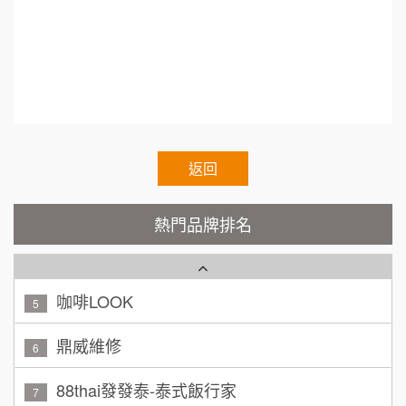
TEA TOP台灣第一味
10
呂 先生/小姐
新竹市
200萬~400萬
加盟預算
Cozy coffee可集咖啡
1
顏 先生/小姐
台北市
霏等茶
2
100萬 ~ 200萬
加盟預算
秉宏小米甜甜圈
返回
3
廖 先生/小姐
高雄市
潮鍋癮
4
200萬~300萬
熱門品牌排名
加盟預算
咖啡LOOK
5
黃 先生/小姐
台北市
100萬~150萬
鼎威維修
加盟預算
6
88thai發發泰-泰式飯行家
林 先生/小姐
屏東縣
7
100萬 ~ 200萬
加盟預算
呷尚寶
8