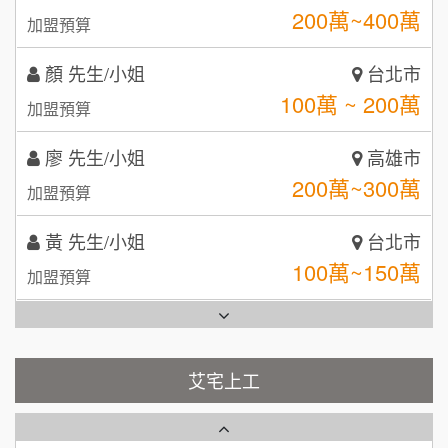
自助洗衣店誠徵代洗收送人員(台中市)
100萬 ~ 200萬
呷尚寶
加盟預算
8
MUSHEN徵SPA美容芳療師
SHARE TEA歇腳亭
廖 先生/小姐
高雄市
9
200萬~300萬
加盟預算
日十。早午食加盟說明會
TEA TOP台灣第一味
10
黃 先生/小姐
台北市
拾鑶火鍋加盟說明會
100萬~150萬
加盟預算
全家加盟說明會
林 先生/小姐
屏東縣
台灣G湯加盟說明會
100萬 ~ 200萬
加盟預算
彭富貴加盟說明會
吳 先生/小姐
屏東縣
100萬~200萬
藍象廷泰式火鍋加盟說明會
加盟預算
NU PASTA義大利麵加盟說明會
艾宅上工
日十。早午食加盟說明會
周 先生/小姐
台北
潮鍋癮加盟說明會
100萬 ~150萬
加盟預算