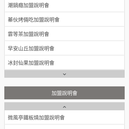
上宇林加盟說明會
蓁伙烤倆吃加盟說明會
徐 先生/小姐
新北市
莫尼早餐Morni加盟說明會
霏等茶加盟說明會
50萬~75萬
加盟預算
手作功夫茶加盟說明會
早安山丘加盟說明會
何 先生/小姐
台南
100萬~300萬
SHARE TEA歇腳亭加盟說明會
加盟預算
冰封仙果加盟說明會
潮味決-湯滷專門店加盟說明會
呂 先生/小姐
新竹市
Ramble Café 漫步藍咖啡加盟說明會
200萬~400萬
加盟預算
鬍子茶加盟說明會
微風亭鐵板燒加盟說明會
顏 先生/小姐
台北市
鮮茶道加盟說明會
鮮茶道加盟說明會
加盟說明會
100萬 ~ 200萬
加盟預算
微風亭鐵板燒加盟說明會
【曉妍美妝】誠徵行政櫃檯
廖 先生/小姐
高雄市
漫步藍咖啡加盟說明會
200萬~300萬
自助洗衣店誠徵代洗收送人員(台中市)
加盟預算