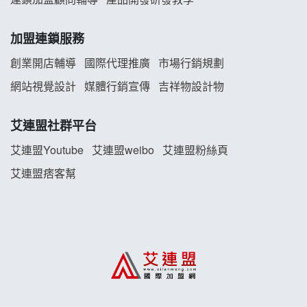
白鬍泡泡 BOHO POPO加盟說明會
加盟連鎖服務
雞咕雞咕加盟說明會
創業開店輔導
國際代理推廣
市場行銷規劃
TEA TOP加盟說明會
網站視覺設計
媒體行銷宣傳
吉祥物設計物
珍好味臭臭鍋加盟說明會
艾連盟社群平台
艾連盟Youtube
艾連盟weibo
艾連盟粉絲頁
藍象廷泰式火鍋加盟說明會
艾連盟痞客幫
日十。早午食加盟說明會
上宇林加盟說明會
莫尼早餐Morni加盟說明會
手作功夫茶加盟說明會