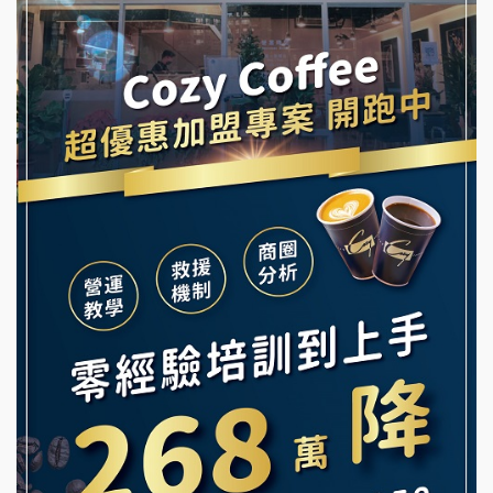
阿性情趣無人販售所加盟明會
霏等茶加盟說明會
龍涎居好湯加盟說明會
早安山丘加盟說明會
舒油頭加盟說明會
冰封仙果加盟說明會
韓金量加盟說明會
Ramble Café 漫步藍咖啡加盟說明會
義氣豐發雞加盟說明會
微風亭鐵板燒加盟說明會
Mr.Wish加盟說明會
鮮茶道加盟說明會
白鬍泡泡 BOHO POPO加盟說明會
【曉妍美妝】誠徵行政櫃檯
雞咕雞咕加盟說明會
自助洗衣店誠徵代洗收送人員(台中市)
TEA TOP加盟說明會
MUSHEN徵SPA美容芳療師