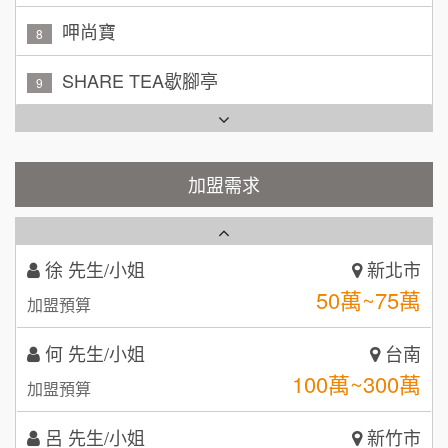
吳 先生/小姐
屏東縣
SHARE TEA歇腳亭
9
100萬~200萬
加盟預算
TEA TOP台灣第一味
10
周 先生/小姐
台北
Cozy coffee可集咖啡
100萬 ~150萬
1
加盟預算
霏等茶
加盟需求
2
徐 先生/小姐
新北市
50萬~75萬
加盟預算
秉宏小米甜甜圈
3
何 先生/小姐
台南
潮鍋癮
4
100萬~300萬
加盟預算
咖啡LOOK
5
呂 先生/小姐
新竹市
鼎威維修
6
200萬~400萬
加盟預算
【曉妍美妝】誠徵行政櫃檯
88thai發發泰-泰式飯行家
7
顏 先生/小姐
台北市