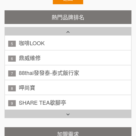
廖 先生/小姐
高雄市
潮鍋癮
4
200萬~300萬
熱門品牌排名
加盟預算
咖啡LOOK
5
黃 先生/小姐
台北市
100萬~150萬
鼎威維修
加盟預算
6
林 先生/小姐
88thai發發泰-泰式飯行家
屏東縣
7
100萬 ~ 200萬
加盟預算
呷尚寶
8
吳 先生/小姐
屏東縣
SHARE TEA歇腳亭
9
100萬~200萬
加盟預算
TEA TOP台灣第一味
10
周 先生/小姐
台北
Cozy coffee可集咖啡
100萬 ~150萬
1
加盟預算
霏等茶
加盟需求
2
徐 先生/小姐
新北市