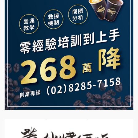
義氣豐發雞加盟說明會
微風亭鐵板燒加盟說明會
Mr.Wish加盟說明會
鮮茶道加盟說明會
白鬍泡泡 BOHO POPO加盟說明會
【曉妍美妝】誠徵行政櫃檯
雞咕雞咕加盟說明會
自助洗衣店誠徵代洗收送人員(台中市)
TEA TOP加盟說明會
MUSHEN徵SPA美容芳療師
珍好味臭臭鍋加盟說明會
日十。早午食加盟說明會
藍象廷泰式火鍋加盟說明會
拾鑶火鍋加盟說明會
日十。早午食加盟說明會
上宇林加盟說明會