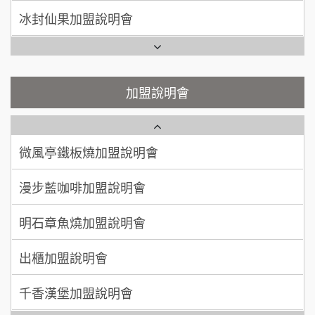
潮味決-湯滷專門店加盟說明會
呂 先生/小姐
新竹市
Ramble Café 漫步藍咖啡加盟說明會
200萬~400萬
加盟預算
鬍子茶加盟說明會
微風亭鐵板燒加盟說明會
顏 先生/小姐
台北市
鮮茶道加盟說明會
鮮茶道加盟說明會
加盟說明會
100萬 ~ 200萬
加盟預算
微風亭鐵板燒加盟說明會
【曉妍美妝】誠徵行政櫃檯
廖 先生/小姐
高雄市
漫步藍咖啡加盟說明會
200萬~300萬
自助洗衣店誠徵代洗收送人員(台中市)
加盟預算
明石章魚燒加盟說明會
MUSHEN徵SPA美容芳療師
出櫃加盟說明會
日十。早午食加盟說明會
千香漢堡加盟說明會
拾鑶火鍋加盟說明會
七盞茶加盟說明會
全家加盟說明會