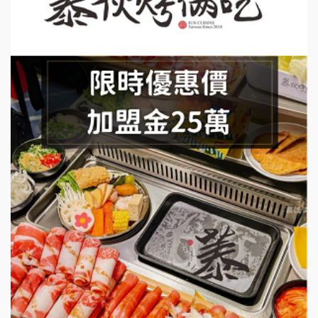
莫尼早餐Morni加盟說明會
手作功夫茶加盟說明會
SHARE TEA歇腳亭加盟說明會
潮味決-湯滷專門店加盟說明會
鬍子茶加盟說明會
鮮茶道加盟說明會
微風亭鐵板燒加盟說明會
漫步藍咖啡加盟說明會
明石章魚燒加盟說明會