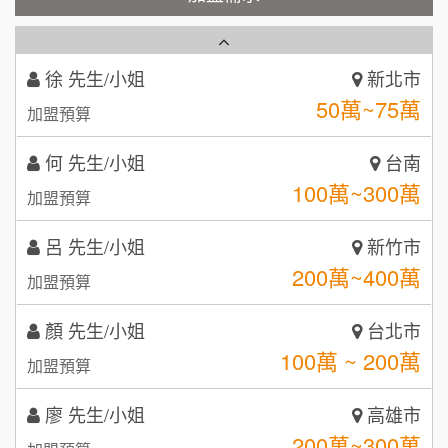
50萬~75萬
加盟預算
秉宏小米甜甜圈
3
何 先生/小姐
台南
潮鍋癮
4
100萬~300萬
加盟預算
咖啡LOOK
5
呂 先生/小姐
新竹市
鼎威維修
6
200萬~400萬
加盟預算
【曉妍美妝】誠徵行政櫃檯
88thai發發泰-泰式飯行家
7
顏 先生/小姐
台北市
自助洗衣店誠徵代洗收送人員(台中市)
100萬 ~ 200萬
呷尚寶
加盟預算
8
MUSHEN徵SPA美容芳療師
廖 先生/小姐
SHARE TEA歇腳亭
高雄市
9
200萬~300萬
加盟預算
日十。早午食加盟說明會
TEA TOP台灣第一味
10
黃 先生/小姐
台北市
拾鑶火鍋加盟說明會
100萬~150萬