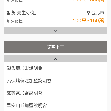
加盟預算
全家加盟說明會
林 先生/小姐
屏東縣
台灣G湯加盟說明會
100萬 ~ 200萬
加盟預算
彭富貴加盟說明會
吳 先生/小姐
屏東縣
100萬~200萬
藍象廷泰式火鍋加盟說明會
加盟預算
NU PASTA義大利麵加盟說明會
艾宅上工
日十。早午食加盟說明會
周 先生/小姐
台北
潮鍋癮加盟說明會
100萬 ~150萬
加盟預算
上宇林加盟說明會
蓁伙烤倆吃加盟說明會
徐 先生/小姐
新北市
莫尼早餐Morni加盟說明會
霏等茶加盟說明會
50萬~75萬
加盟預算
手作功夫茶加盟說明會
早安山丘加盟說明會
何 先生/小姐
台南
100萬~300萬
SHARE TEA歇腳亭加盟說明會
加盟預算
冰封仙果加盟說明會