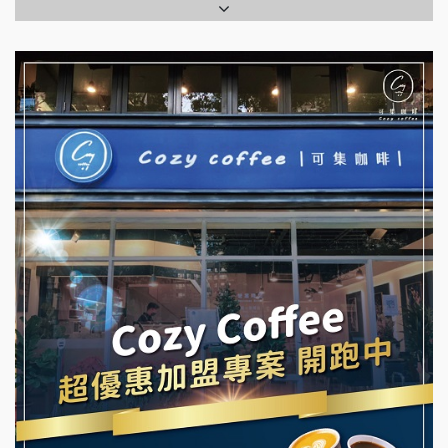
拉亞漢堡加盟說明會
台灣G湯加盟說明會
杜芳子古味茶鋪加盟說明會
彭富貴加盟說明會
優握握×酸奶大獅加盟說明會
NU PASTA義大利麵加盟說明會
冬城門加盟說明會
潮鍋癮加盟說明會
拾鑶火鍋加盟說明會
蓁伙烤倆吃加盟說明會
阿性情趣無人販售所加盟明會
霏等茶加盟說明會
龍涎居好湯加盟說明會
早安山丘加盟說明會
舒油頭加盟說明會
冰封仙果加盟說明會
韓金量加盟說明會
Ramble Café 漫步藍咖啡加盟說明會