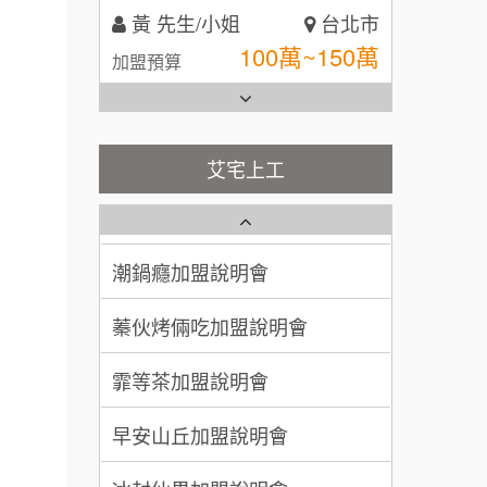
黃 先生/小姐
台北市
全家加盟說明會
100萬~150萬
加盟預算
台灣G湯加盟說明會
林 先生/小姐
屏東縣
100萬 ~ 200萬
加盟預算
彭富貴加盟說明會
艾宅上工
藍象廷泰式火鍋加盟說明會
吳 先生/小姐
屏東縣
NU PASTA義大利麵加盟說明
100萬~200萬
會
加盟預算
日十。早午食加盟說明會
潮鍋癮加盟說明會
周 先生/小姐
台北
上宇林加盟說明會
蓁伙烤倆吃加盟說明會
100萬 ~150萬
加盟預算
莫尼早餐Morni加盟說明會
霏等茶加盟說明會
徐 先生/小姐
新北市
手作功夫茶加盟說明會
50萬~75萬
加盟預算
早安山丘加盟說明會
SHARE TEA歇腳亭加盟說明會
何 先生/小姐
台南
冰封仙果加盟說明會