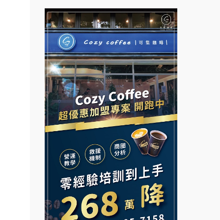
品牌.
拉亞漢堡加盟說明會
台灣G湯加盟說明會
售.
杜芳子古味茶鋪加盟說明會
彭富貴加盟說明會
大師.店
優握握×酸奶大獅加盟說明會
行銷.
NU PASTA義大利麵加盟說明
會
營.2
冬城門加盟說明會
潮鍋癮加盟說明會
創業加
拾鑶火鍋加盟說明會
021
蓁伙烤倆吃加盟說明會
鎖加
阿性情趣無人販售所加盟明會
霏等茶加盟說明會
.路易莎
龍涎居好湯加盟說明會
早安山丘加盟說明會
.品牌
舒油頭加盟說明會
面裝
冰封仙果加盟說明會
店面
韓金量加盟說明會
Ramble Café 漫步藍咖啡加盟