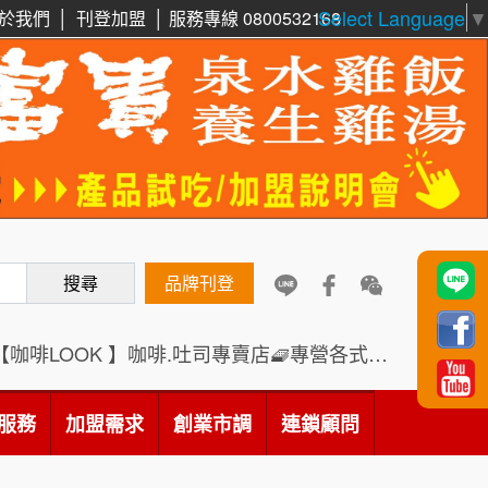
Select Language
▼
於我們
│
刊登加盟
│
服務專線 0800532168
周 先生/小姐
台北
鼎威維修
6
100萬 ~150萬
加盟預算
88thai發發泰-泰式飯行家
7
徐 先生/小姐
新北市
呷尚寶
50萬~75萬
8
加盟預算
搜尋
SHARE TEA歇腳亭
品牌刊登
9
何 先生/小姐
台南
100萬~300萬
加盟預算
TEA TOP台灣第一味
10
【咖啡LOOK 】咖啡.吐司專賣店🧇專營各式創意法式吐司
呂 先生/小姐
新竹市
Cozy coffee可集咖啡
1
200萬~400萬
服務
加盟需求
加盟預算
創業市調
連鎖顧問
霏等茶
2
顏 先生/小姐
台北市