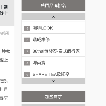
秉宏小米甜甜圈
3
100萬 ~ 200萬
熱門品牌排名
加盟預算
網｜創
線上
潮鍋癮
4
廖 先生/小姐
高雄市
200萬~300萬
咖啡LOOK
加盟預算
5
通過電
黃 先生/小姐
鼎威維修
台北市
6
100萬~150萬
加盟預算
88thai發發泰-泰式飯行家
7
｜連鎖
林 先生/小姐
屏東縣
線上
呷尚寶
8
100萬 ~ 200萬
加盟預算
SHARE TEA歇腳亭
9
吳 先生/小姐
屏東縣
體系
TEA TOP台灣第一味
100萬~200萬
10
加盟預算
科目
Cozy coffee可集咖啡
加盟需求
1
周 先生/小姐
台北
要求
100萬 ~150萬
加盟預算