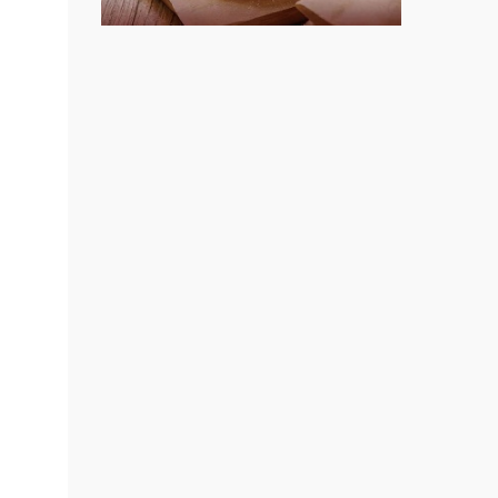
上宇林加盟說明會
盟.
莫尼早餐Morni加盟說明會
盟.
.連鎖
手作功夫茶加盟說明會
鎖.甜
SHARE TEA歇腳亭加盟說明會
餐飲課
程.創
潮味決-湯滷專門店加盟說明會
盟展.
鬍子茶加盟說明會
盟.加
鮮茶道加盟說明會
小資本
ain.re
微風亭鐵板燒加盟說明會
漫步藍咖啡加盟說明會