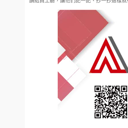
讀給員工聽，讓他們記一記、抄一抄這樣就