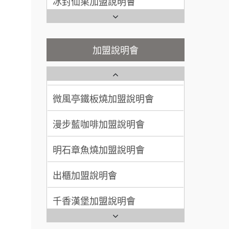
100萬~300萬
加盟預算
潮味決-湯滷專門店加盟說明會
Ramble Café 漫步藍咖啡加盟
說明會
呂 先生/小姐
新竹市
鬍子茶加盟說明會
微風亭鐵板燒加盟說明會
加盟說明會
200萬~400萬
加盟預算
鮮茶道加盟說明會
鮮茶道加盟說明會
顏 先生/小姐
台北市
微風亭鐵板燒加盟說明會
100萬 ~ 200萬
【曉妍美妝】誠徵行政櫃檯
加盟預算
漫步藍咖啡加盟說明會
廖 先生/小姐
高雄市
自助洗衣店誠徵代洗收送人員
200萬~300萬
(台中市)
加盟預算
明石章魚燒加盟說明會
MUSHEN徵SPA美容芳療師
出櫃加盟說明會
日十。早午食加盟說明會
千香漢堡加盟說明會
拾鑶火鍋加盟說明會
餐飲連
七盞茶加盟說明會
盟.
全家加盟說明會