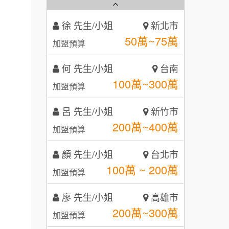
霏等茶
2
徐 先生/小姐
新北市
秉宏小米甜甜圈
3
50萬~75萬
加盟預算
潮鍋癮
4
何 先生/小姐
台南
咖啡LOOK
5
100萬~300萬
加盟預算
鼎威維修
6
呂 先生/小姐
新竹市
【曉妍美妝】誠徵行政櫃檯
200萬~400萬
88thai發發泰-泰式飯行家
加盟預算
7
自助洗衣店誠徵代洗收送人員
顏 先生/小姐
呷尚寶
台北市
8
(台中市)
100萬 ~ 200萬
加盟預算
MUSHEN徵SPA美容芳療師
SHARE TEA歇腳亭
9
廖 先生/小姐
高雄市
日十。早午食加盟說明會
TEA TOP台灣第一味
10
200萬~300萬
加盟預算
拾鑶火鍋加盟說明會