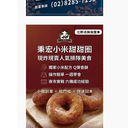
店裝潢
說明會
義氣豐發雞加盟說明會
微風亭鐵板燒加盟說明會
本創業.
加盟
Mr.Wish加盟說明會
鮮茶道加盟說明會
邊攤
白鬍泡泡 BOHO POPO加盟說
【曉妍美妝】誠徵行政櫃檯
業.創
明會
行動餐
自助洗衣店誠徵代洗收送人員
雞咕雞咕加盟說明會
(台中市)
向.
MUSHEN徵SPA美容芳療師
TEA TOP加盟說明會
課程.
日十。早午食加盟說明會
.溫泉
珍好味臭臭鍋加盟說明會
計居家
拾鑶火鍋加盟說明會
藍象廷泰式火鍋加盟說明會
醬料原
盟.台
日十。早午食加盟說明會
店鋪設