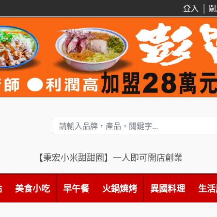
登入
│
關
【秉宏小米甜甜圈】一人即可開店創業
點
美食小吃
早午餐
火鍋燒烤
異國料理
生活