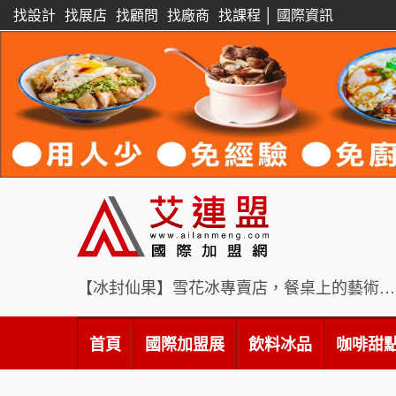
找設計
找展店
找顧問
找廠商
找課程
│
國際資訊
【冰封仙果】雪花冰專賣店，餐桌上的藝術饗宴
首頁
國際加盟展
飲料冰品
咖啡甜