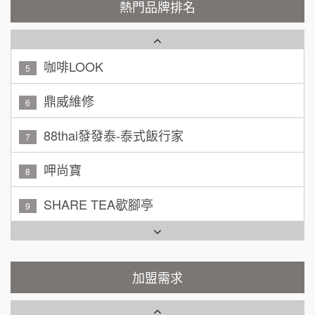
200萬~300萬
熱門品牌排名
加盟預算
咖啡LOOK
5
黃 先生/小姐
台北市
100萬~150萬
鼎威維修
加盟預算
6
林 先生/小姐
88thai發發泰-泰式飯行家
屏東縣
7
100萬 ~ 200萬
加盟預算
呷尚寶
8
吳 先生/小姐
屏東縣
SHARE TEA歇腳亭
9
100萬~200萬
加盟預算
TEA TOP台灣第一味
10
周 先生/小姐
台北
Cozy coffee可集咖啡
100萬 ~150萬
1
加盟預算
霏等茶
加盟需求
2
徐 先生/小姐
新北市
50萬~75萬
加盟預算
秉宏小米甜甜圈
3