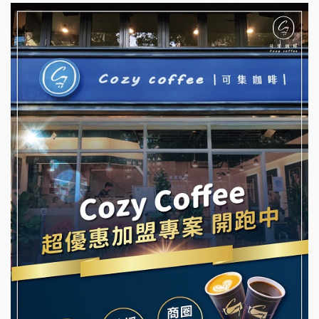
杜芳子古味茶鋪加盟說明會
彭富貴加盟說明會
優握握×酸奶大獅加盟說明會
NU PASTA義大利麵加盟說明會
冬城門加盟說明會
潮鍋癮加盟說明會
拾鑶火鍋加盟說明會
蓁伙烤倆吃加盟說明會
阿性情趣無人販售所加盟明會
霏等茶加盟說明會
龍涎居好湯加盟說明會
早安山丘加盟說明會
舒油頭加盟說明會
冰封仙果加盟說明會
韓金量加盟說明會
Ramble Café 漫步藍咖啡加盟說明會
義氣豐發雞加盟說明會
微風亭鐵板燒加盟說明會