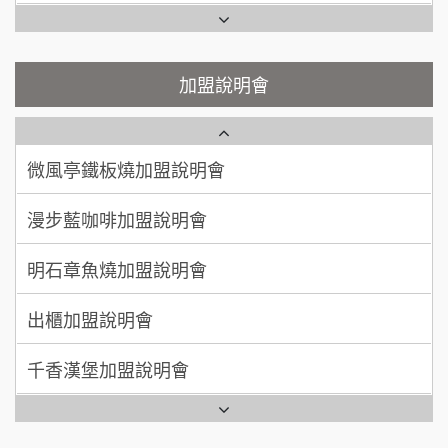
200萬~400萬
加盟預算
鬍子茶加盟說明會
微風亭鐵板燒加盟說明會
顏 先生/小姐
台北市
鮮茶道加盟說明會
鮮茶道加盟說明會
加盟說明會
100萬 ~ 200萬
加盟預算
微風亭鐵板燒加盟說明會
【曉妍美妝】誠徵行政櫃檯
廖 先生/小姐
高雄市
漫步藍咖啡加盟說明會
200萬~300萬
自助洗衣店誠徵代洗收送人員(台中市)
加盟預算
明石章魚燒加盟說明會
MUSHEN徵SPA美容芳療師
出櫃加盟說明會
日十。早午食加盟說明會
千香漢堡加盟說明會
拾鑶火鍋加盟說明會
七盞茶加盟說明會
全家加盟說明會
拉亞漢堡加盟說明會
台灣G湯加盟說明會