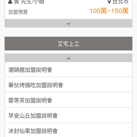
林 先生/小姐
屏東縣
台灣G湯加盟說明會
100萬 ~ 200萬
加盟預算
彭富貴加盟說明會
吳 先生/小姐
屏東縣
100萬~200萬
藍象廷泰式火鍋加盟說明會
加盟預算
NU PASTA義大利麵加盟說明會
艾宅上工
日十。早午食加盟說明會
周 先生/小姐
台北
潮鍋癮加盟說明會
100萬 ~150萬
加盟預算
上宇林加盟說明會
蓁伙烤倆吃加盟說明會
徐 先生/小姐
新北市
莫尼早餐Morni加盟說明會
霏等茶加盟說明會
50萬~75萬
加盟預算
手作功夫茶加盟說明會
早安山丘加盟說明會
何 先生/小姐
台南
100萬~300萬
SHARE TEA歇腳亭加盟說明會
加盟預算
冰封仙果加盟說明會
潮味決-湯滷專門店加盟說明會
呂 先生/小姐
新竹市
Ramble Café 漫步藍咖啡加盟說明會