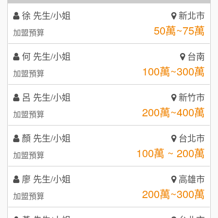
何 先生/小姐
台南
潮鍋癮
4
100萬~300萬
加盟預算
咖啡LOOK
5
呂 先生/小姐
新竹市
鼎威維修
6
200萬~400萬
加盟預算
【曉妍美妝】誠徵行政櫃檯
88thai發發泰-泰式飯行家
7
顏 先生/小姐
台北市
自助洗衣店誠徵代洗收送人員(台中市)
100萬 ~ 200萬
呷尚寶
加盟預算
8
MUSHEN徵SPA美容芳療師
廖 先生/小姐
SHARE TEA歇腳亭
高雄市
9
200萬~300萬
加盟預算
日十。早午食加盟說明會
TEA TOP台灣第一味
10
黃 先生/小姐
台北市
拾鑶火鍋加盟說明會
100萬~150萬
加盟預算
全家加盟說明會