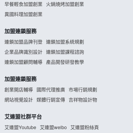
早餐輕食加盟創業
火鍋燒烤加盟創業
舒油頭加盟說明會
異國料理加盟創業
韓金量加盟說明會
加盟連鎖服務
義氣豐發雞加盟說明會
連鎖加盟品牌刊登
連鎖加盟系統規劃
企業品牌識別設計
連鎖加盟課程諮詢
Mr.Wish加盟說明會
連鎖加盟顧問輔導
產品開發研發教學
白鬍泡泡 BOHO POPO加盟說明會
加盟連鎖服務
雞咕雞咕加盟說明會
創業開店輔導
國際代理推廣
市場行銷規劃
TEA TOP加盟說明會
網站視覺設計
媒體行銷宣傳
吉祥物設計物
珍好味臭臭鍋加盟說明會
艾連盟社群平台
藍象廷泰式火鍋加盟說明會
艾連盟Youtube
艾連盟weibo
艾連盟粉絲頁