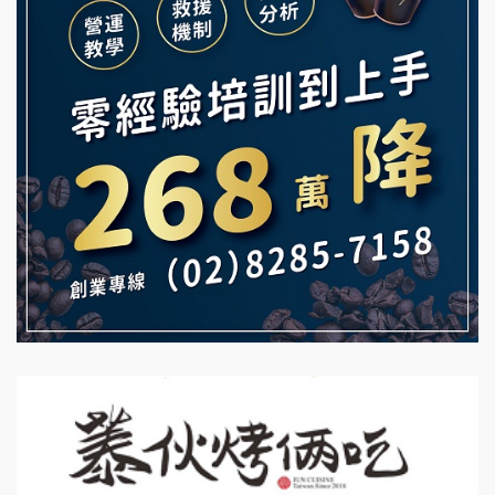
Mr.Wish加盟說明會
鮮茶道加盟說明會
白鬍泡泡 BOHO POPO加盟說明會
【曉妍美妝】誠徵行政櫃檯
雞咕雞咕加盟說明會
自助洗衣店誠徵代洗收送人員(台中市)
TEA TOP加盟說明會
MUSHEN徵SPA美容芳療師
珍好味臭臭鍋加盟說明會
日十。早午食加盟說明會
藍象廷泰式火鍋加盟說明會
拾鑶火鍋加盟說明會
日十。早午食加盟說明會
上宇林加盟說明會
莫尼早餐Morni加盟說明會