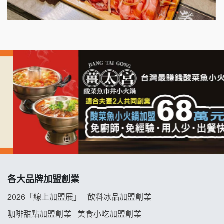
千香漢堡加盟說明會
七盞茶加盟說明會
拉亞漢堡加盟說明會
杜芳子古味茶鋪加盟說明會
優握握×酸奶大獅加盟說明會
冬城門加盟說明會
拾鑶火鍋加盟說明會
各大品牌加盟創業
阿性情趣無人販售所加盟明會
2026「線上加盟展」
飲料冰品加盟創業
龍涎居好湯加盟說明會
咖啡甜點加盟創業
美食小吃加盟創業