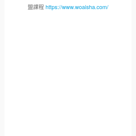
盟課程
https://www.woaisha.com/
標籤：
2021艾連盟創業連鎖加盟網.線上創業連鎖加盟
展.連鎖加盟.連鎖品牌.加盟創業.創業加盟.加盟品
牌.餐飲連鎖加盟創業.國際加盟展.線上加盟展.餐
飲連鎖.加盟創業.加盟.創業.創業加盟.食品連鎖加
盟.餐飲連鎖加盟.餐廳連鎖加盟.美食連鎖加盟.飲
品連鎖加盟.連鎖.加盟展.加盟規劃.食品連鎖加盟.
加盟經銷代理.找加盟品牌.創業品牌.加盟品牌.餐
飲規劃設計.餐飲設計.餐飲規劃.餐飲顧問.品牌顧
問.品牌設計.商業空間設計.新零售.青年創業圓夢
網.創業圓夢網.青創會.創業.連鎖加盟.Yes頂尖創