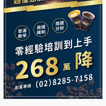
韓金量加盟說明會
Ramble Café 漫步藍咖啡加盟說明會
義氣豐發雞加盟說明會
微風亭鐵板燒加盟說明會
Mr.Wish加盟說明會
鮮茶道加盟說明會
白鬍泡泡 BOHO POPO加盟說明會
【曉妍美妝】誠徵行政櫃檯
雞咕雞咕加盟說明會
自助洗衣店誠徵代洗收送人員(台中市)
TEA TOP加盟說明會
MUSHEN徵SPA美容芳療師
珍好味臭臭鍋加盟說明會
日十。早午食加盟說明會
藍象廷泰式火鍋加盟說明會
拾鑶火鍋加盟說明會
日十。早午食加盟說明會