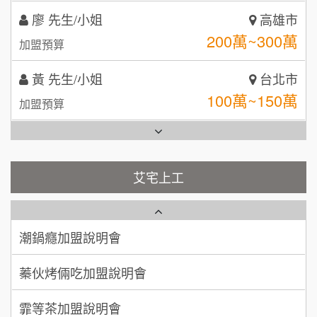
黃 先生/小姐
台北市
拾鑶火鍋加盟說明會
100萬~150萬
加盟預算
全家加盟說明會
林 先生/小姐
屏東縣
台灣G湯加盟說明會
100萬 ~ 200萬
加盟預算
彭富貴加盟說明會
吳 先生/小姐
屏東縣
100萬~200萬
藍象廷泰式火鍋加盟說明會
加盟預算
NU PASTA義大利麵加盟說明會
艾宅上工
日十。早午食加盟說明會
周 先生/小姐
台北
潮鍋癮加盟說明會
100萬 ~150萬
加盟預算
上宇林加盟說明會
蓁伙烤倆吃加盟說明會
徐 先生/小姐
新北市
莫尼早餐Morni加盟說明會
霏等茶加盟說明會
50萬~75萬
加盟預算
手作功夫茶加盟說明會
早安山丘加盟說明會
何 先生/小姐
台南