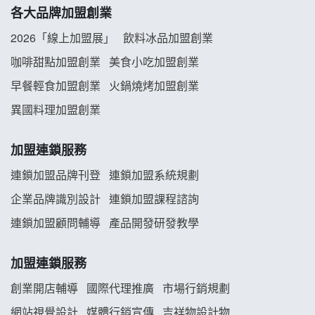
各大品牌加盟創業
阿性情趣無人販售所加盟明會
2026「線上加盟展」
飲料冰品加盟創業
龍涎居好湯加盟說明會
咖啡甜點加盟創業
美食小吃加盟創業
早餐輕食加盟創業
火鍋燒烤加盟創業
舒油頭加盟說明會
異國料理加盟創業
韓金量加盟說明會
加盟連鎖服務
義氣豐發雞加盟說明會
連鎖加盟品牌刊登
連鎖加盟系統規劃
企業品牌識別設計
連鎖加盟課程諮詢
Mr.Wish加盟說明會
連鎖加盟顧問輔導
產品開發研發教學
白鬍泡泡 BOHO POPO加盟說明會
加盟連鎖服務
雞咕雞咕加盟說明會
創業開店輔導
國際代理推廣
市場行銷規劃
TEA TOP加盟說明會
網站視覺設計
媒體行銷宣傳
吉祥物設計物