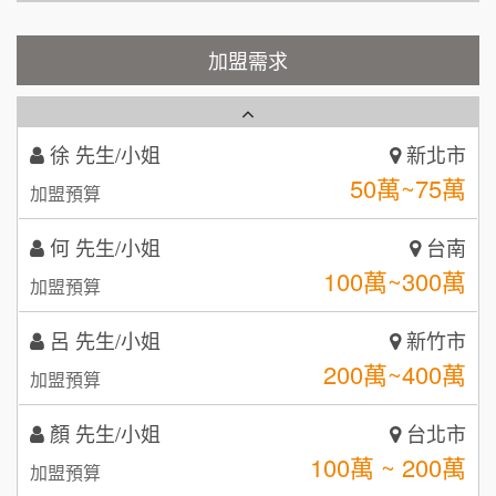
100萬 ~150萬
1
加盟預算
霏等茶
加盟需求
2
徐 先生/小姐
新北市
50萬~75萬
加盟預算
秉宏小米甜甜圈
3
何 先生/小姐
台南
潮鍋癮
4
100萬~300萬
加盟預算
咖啡LOOK
5
呂 先生/小姐
新竹市
鼎威維修
6
200萬~400萬
加盟預算
【曉妍美妝】誠徵行政櫃檯
88thai發發泰-泰式飯行家
7
顏 先生/小姐
台北市
自助洗衣店誠徵代洗收送人員(台中市)
100萬 ~ 200萬
呷尚寶
加盟預算
8
MUSHEN徵SPA美容芳療師
廖 先生/小姐
SHARE TEA歇腳亭
高雄市
9
200萬~300萬
加盟預算
日十。早午食加盟說明會
TEA TOP台灣第一味
10