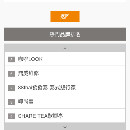
霏等茶
2
100萬 ~ 200萬
加盟預算
秉宏小米甜甜圈
返回
3
廖 先生/小姐
高雄市
潮鍋癮
4
200萬~300萬
熱門品牌排名
加盟預算
咖啡LOOK
5
黃 先生/小姐
台北市
100萬~150萬
鼎威維修
加盟預算
6
林 先生/小姐
88thai發發泰-泰式飯行家
屏東縣
7
100萬 ~ 200萬
加盟預算
呷尚寶
8
吳 先生/小姐
屏東縣
SHARE TEA歇腳亭
9
100萬~200萬
加盟預算
TEA TOP台灣第一味
10
周 先生/小姐
台北
Cozy coffee可集咖啡