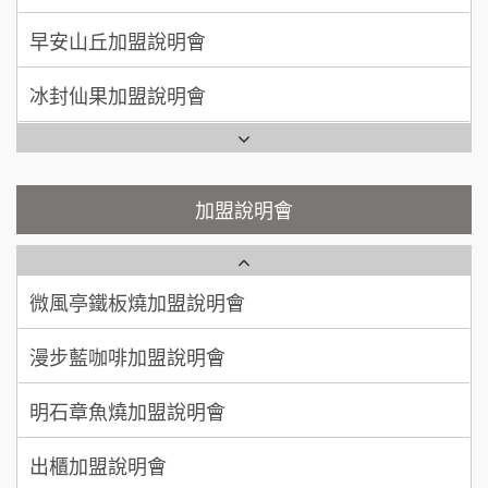
SHARE TEA歇腳亭加盟說明會
100萬~300萬
加盟預算
冰封仙果加盟說明會
潮味決-湯滷專門店加盟說明會
呂 先生/小姐
新竹市
Ramble Café 漫步藍咖啡加盟說明會
200萬~400萬
加盟預算
鬍子茶加盟說明會
微風亭鐵板燒加盟說明會
顏 先生/小姐
台北市
鮮茶道加盟說明會
鮮茶道加盟說明會
加盟說明會
100萬 ~ 200萬
加盟預算
微風亭鐵板燒加盟說明會
【曉妍美妝】誠徵行政櫃檯
廖 先生/小姐
高雄市
漫步藍咖啡加盟說明會
200萬~300萬
自助洗衣店誠徵代洗收送人員(台中市)
加盟預算
明石章魚燒加盟說明會
MUSHEN徵SPA美容芳療師
出櫃加盟說明會
日十。早午食加盟說明會
千香漢堡加盟說明會
拾鑶火鍋加盟說明會