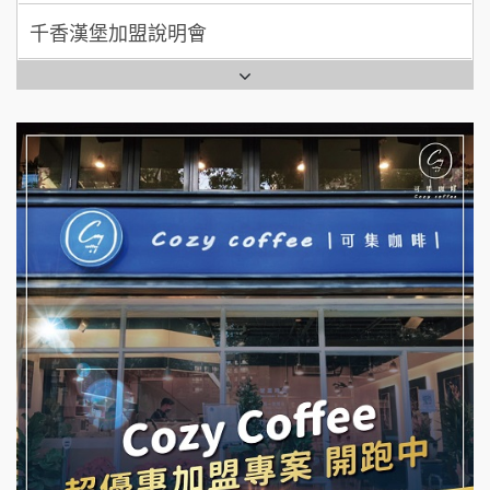
七盞茶加盟說明會
全家加盟說明會
拉亞漢堡加盟說明會
台灣G湯加盟說明會
杜芳子古味茶鋪加盟說明會
彭富貴加盟說明會
優握握×酸奶大獅加盟說明會
NU PASTA義大利麵加盟說明會
冬城門加盟說明會
潮鍋癮加盟說明會
拾鑶火鍋加盟說明會
蓁伙烤倆吃加盟說明會
阿性情趣無人販售所加盟明會
霏等茶加盟說明會
龍涎居好湯加盟說明會
早安山丘加盟說明會
舒油頭加盟說明會
冰封仙果加盟說明會