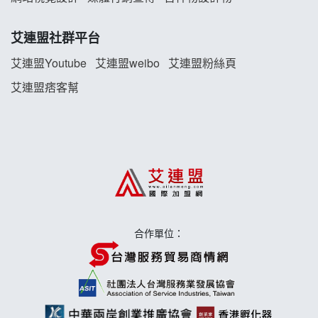
珍好味臭臭鍋加盟說明會
艾連盟社群平台
藍象廷泰式火鍋加盟說明會
艾連盟Youtube
艾連盟weibo
艾連盟粉絲頁
艾連盟痞客幫
日十。早午食加盟說明會
上宇林加盟說明會
莫尼早餐Morni加盟說明會
手作功夫茶加盟說明會
合作單位：