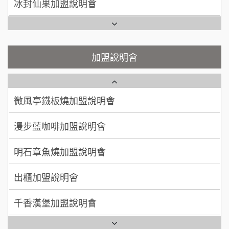
呂 先生/小姐
新竹市
Ramble Café 漫步藍咖啡加盟說明會
200萬~400萬
加盟預算
鬍子茶加盟說明會
微風亭鐵板燒加盟說明會
顏 先生/小姐
台北市
鮮茶道加盟說明會
鮮茶道加盟說明會
加盟說明會
100萬 ~ 200萬
加盟預算
微風亭鐵板燒加盟說明會
【曉妍美妝】誠徵行政櫃檯
廖 先生/小姐
高雄市
漫步藍咖啡加盟說明會
200萬~300萬
自助洗衣店誠徵代洗收送人員(台中市)
加盟預算
明石章魚燒加盟說明會
MUSHEN徵SPA美容芳療師
出櫃加盟說明會
日十。早午食加盟說明會
千香漢堡加盟說明會
拾鑶火鍋加盟說明會
七盞茶加盟說明會
全家加盟說明會
拉亞漢堡加盟說明會