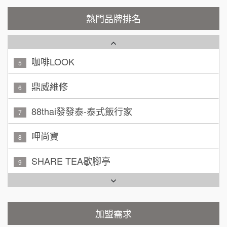
廖 先生/小姐
高雄市
潮鍋癮
4
200萬~300萬
熱門品牌排名
加盟預算
咖啡LOOK
5
黃 先生/小姐
台北市
100萬~150萬
鼎威維修
加盟預算
6
林 先生/小姐
88thai發發泰-泰式飯行家
屏東縣
7
100萬 ~ 200萬
加盟預算
呷尚寶
8
吳 先生/小姐
屏東縣
SHARE TEA歇腳亭
9
100萬~200萬
加盟預算
TEA TOP台灣第一味
10
周 先生/小姐
台北
Cozy coffee可集咖啡
100萬 ~150萬
1
加盟預算
霏等茶
加盟需求
2
徐 先生/小姐
新北市