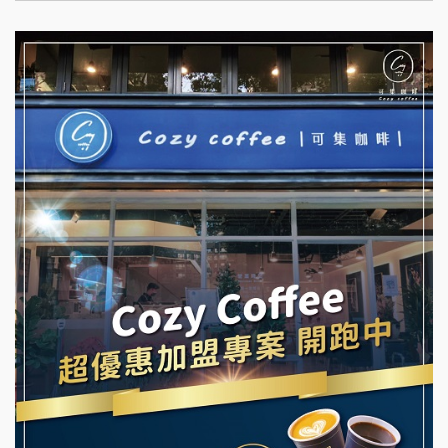
台灣G湯加盟說明會
杜芳子古味茶鋪加盟說明會
彭富貴加盟說明會
優握握×酸奶大獅加盟說明會
NU PASTA義大利麵加盟說明會
冬城門加盟說明會
潮鍋癮加盟說明會
拾鑶火鍋加盟說明會
蓁伙烤倆吃加盟說明會
阿性情趣無人販售所加盟明會
霏等茶加盟說明會
龍涎居好湯加盟說明會
早安山丘加盟說明會
舒油頭加盟說明會
冰封仙果加盟說明會
韓金量加盟說明會
Ramble Café 漫步藍咖啡加盟說明會