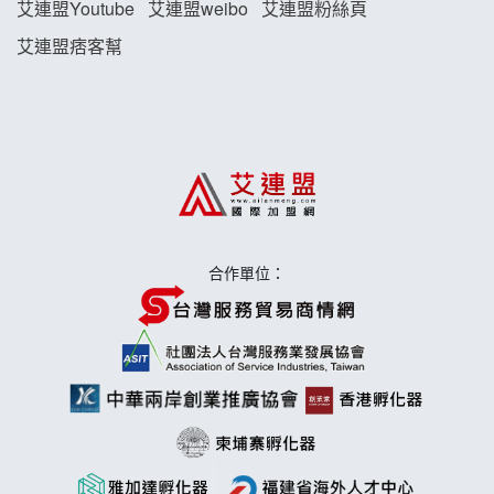
藍象廷泰式火鍋加盟說明會
艾連盟Youtube
艾連盟weibo
艾連盟粉絲頁
艾連盟痞客幫
日十。早午食加盟說明會
上宇林加盟說明會
莫尼早餐Morni加盟說明會
手作功夫茶加盟說明會
合作單位：