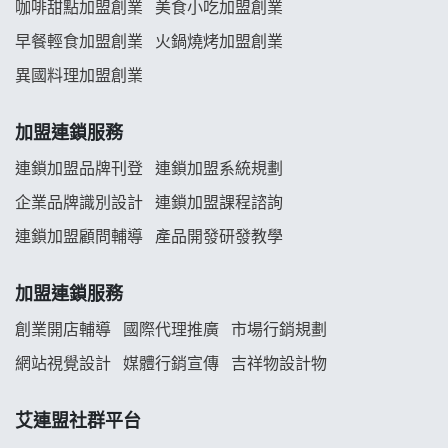
龍涎居好湯加盟說明會
咖啡甜點加盟創業
美食小吃加盟創業
早餐輕食加盟創業
火鍋燒烤加盟創業
舒油頭加盟說明會
異國料理加盟創業
韓金量加盟說明會
加盟連鎖服務
義氣豐發雞加盟說明會
連鎖加盟品牌刊登
連鎖加盟系統規劃
企業品牌識別設計
連鎖加盟課程諮詢
Mr.Wish加盟說明會
連鎖加盟顧問輔導
產品開發研發教學
白鬍泡泡 BOHO POPO加盟說明會
加盟連鎖服務
雞咕雞咕加盟說明會
創業開店輔導
國際代理推廣
市場行銷規劃
TEA TOP加盟說明會
網站視覺設計
媒體行銷宣傳
吉祥物設計物
珍好味臭臭鍋加盟說明會
艾連盟社群平台