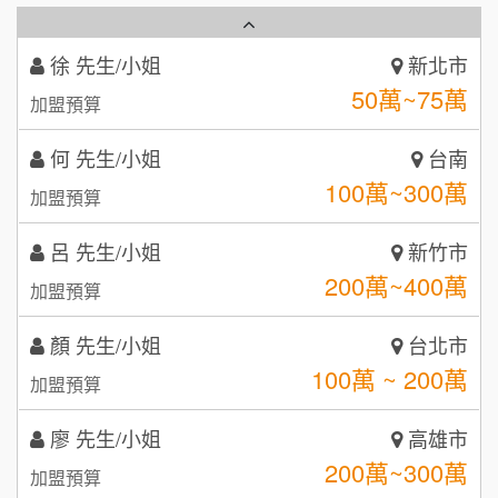
50萬~75萬
加盟預算
秉宏小米甜甜圈
3
何 先生/小姐
台南
潮鍋癮
4
100萬~300萬
加盟預算
咖啡LOOK
5
呂 先生/小姐
新竹市
鼎威維修
6
200萬~400萬
加盟預算
【曉妍美妝】誠徵行政櫃檯
88thai發發泰-泰式飯行家
7
顏 先生/小姐
台北市
自助洗衣店誠徵代洗收送人員(台中市)
100萬 ~ 200萬
呷尚寶
加盟預算
8
MUSHEN徵SPA美容芳療師
廖 先生/小姐
SHARE TEA歇腳亭
高雄市
9
200萬~300萬
加盟預算
日十。早午食加盟說明會
TEA TOP台灣第一味
10
黃 先生/小姐
台北市
拾鑶火鍋加盟說明會
100萬~150萬
加盟預算