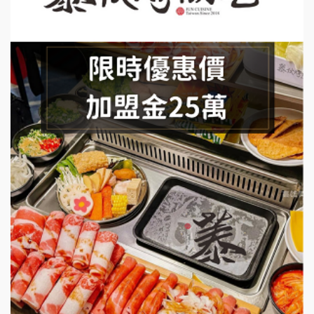
莫尼早餐Morni加盟說明會
手作功夫茶加盟說明會
SHARE TEA歇腳亭加盟說明會
潮味決-湯滷專門店加盟說明會
鬍子茶加盟說明會
鮮茶道加盟說明會
微風亭鐵板燒加盟說明會
漫步藍咖啡加盟說明會
明石章魚燒加盟說明會