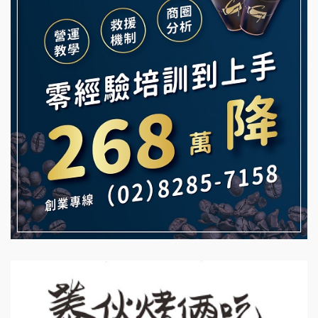
義氣豐發雞加盟說明會
微風亭鐵板燒加盟說明會
Mr.Wish加盟說明會
鮮茶道加盟說明會
白鬍泡泡 BOHO POPO加盟說明會
【曉妍美妝】誠徵行政櫃檯
雞咕雞咕加盟說明會
自助洗衣店誠徵代洗收送人員(台中市)
TEA TOP加盟說明會
MUSHEN徵SPA美容芳療師
珍好味臭臭鍋加盟說明會
日十。早午食加盟說明會
藍象廷泰式火鍋加盟說明會
拾鑶火鍋加盟說明會
日十。早午食加盟說明會
上宇林加盟說明會