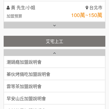
全家加盟說明會
林 先生/小姐
屏東縣
台灣G湯加盟說明會
100萬 ~ 200萬
加盟預算
彭富貴加盟說明會
吳 先生/小姐
屏東縣
100萬~200萬
藍象廷泰式火鍋加盟說明會
加盟預算
NU PASTA義大利麵加盟說明會
艾宅上工
日十。早午食加盟說明會
周 先生/小姐
台北
潮鍋癮加盟說明會
100萬 ~150萬
加盟預算
上宇林加盟說明會
蓁伙烤倆吃加盟說明會
徐 先生/小姐
新北市
莫尼早餐Morni加盟說明會
霏等茶加盟說明會
50萬~75萬
加盟預算
手作功夫茶加盟說明會
早安山丘加盟說明會
何 先生/小姐
台南
SHARE TEA歇腳亭加盟說明會
100萬~300萬
加盟預算
冰封仙果加盟說明會
潮味決-湯滷專門店加盟說明會