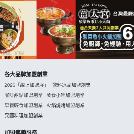
七盞茶加盟說明會
拉亞漢堡加盟說明會
杜芳子古味茶鋪加盟說明會
優握握×酸奶大獅加盟說明會
冬城門加盟說明會
各大品牌加盟創業
拾鑶火鍋加盟說明會
2026「線上加盟展」
飲料冰品加盟創業
阿性情趣無人販售所加盟明會
咖啡甜點加盟創業
美食小吃加盟創業
早餐輕食加盟創業
火鍋燒烤加盟創業
龍涎居好湯加盟說明會
異國料理加盟創業
舒油頭加盟說明會
加盟連鎖服務