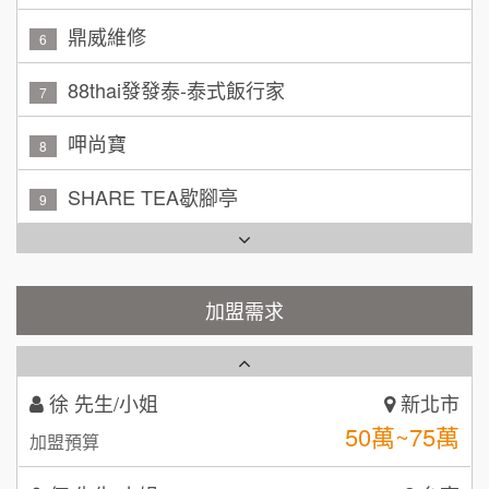
鼎威維修
100萬~150萬
6
加盟預算
88thai發發泰-泰式飯行家
7
林 先生/小姐
屏東縣
100萬 ~ 200萬
呷尚寶
加盟預算
8
吳 先生/小姐
屏東縣
SHARE TEA歇腳亭
9
100萬~200萬
加盟預算
TEA TOP台灣第一味
10
周 先生/小姐
台北
Cozy coffee可集咖啡
1
100萬 ~150萬
加盟需求
加盟預算
霏等茶
2
徐 先生/小姐
新北市
50萬~75萬
秉宏小米甜甜圈
3
加盟預算
潮鍋癮
何 先生/小姐
台南
4
100萬~300萬