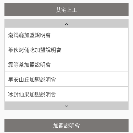
彭富貴加盟說明會
吳 先生/小姐
屏東縣
艾宅上工
藍象廷泰式火鍋加盟說明會
100萬~200萬
NU PASTA義大利麵加盟說明會
加盟預算
日十。早午食加盟說明會
潮鍋癮加盟說明會
周 先生/小姐
台北
100萬 ~150萬
加盟預算
上宇林加盟說明會
蓁伙烤倆吃加盟說明會
徐 先生/小姐
新北市
莫尼早餐Morni加盟說明會
霏等茶加盟說明會
50萬~75萬
加盟預算
手作功夫茶加盟說明會
早安山丘加盟說明會
何 先生/小姐
台南
SHARE TEA歇腳亭加盟說明會
冰封仙果加盟說明會
100萬~300萬
加盟預算
潮味決-湯滷專門店加盟說明會
Ramble Café 漫步藍咖啡加盟說明會
呂 先生/小姐
新竹市
200萬~400萬
鬍子茶加盟說明會
加盟預算
微風亭鐵板燒加盟說明會
加盟說明會
顏 先生/小姐
台北市
鮮茶道加盟說明會