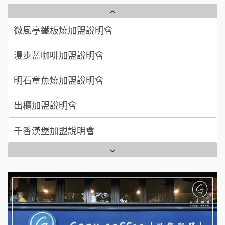
鮮茶道加盟說明會
100萬 ~ 200萬
加盟預算
微風亭鐵板燒加盟說明會
【曉妍美妝】誠徵行政櫃檯
廖 先生/小姐
高雄市
漫步藍咖啡加盟說明會
自助洗衣店誠徵代洗收送人員(台中市)
200萬~300萬
加盟預算
明石章魚燒加盟說明會
MUSHEN徵SPA美容芳療師
出櫃加盟說明會
日十。早午食加盟說明會
千香漢堡加盟說明會
拾鑶火鍋加盟說明會
七盞茶加盟說明會
全家加盟說明會
拉亞漢堡加盟說明會
台灣G湯加盟說明會
杜芳子古味茶鋪加盟說明會
彭富貴加盟說明會