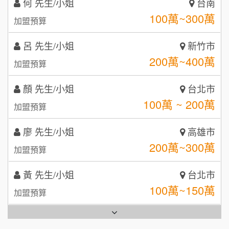
加盟預算
咖啡LOOK
5
呂 先生/小姐
新竹市
鼎威維修
6
200萬~400萬
加盟預算
【曉妍美妝】誠徵行政櫃檯
88thai發發泰-泰式飯行家
7
顏 先生/小姐
台北市
自助洗衣店誠徵代洗收送人員(台中市)
呷尚寶
100萬 ~ 200萬
8
加盟預算
MUSHEN徵SPA美容芳療師
SHARE TEA歇腳亭
9
廖 先生/小姐
高雄市
200萬~300萬
日十。早午食加盟說明會
TEA TOP台灣第一味
加盟預算
10
拾鑶火鍋加盟說明會
黃 先生/小姐
台北市
100萬~150萬
加盟預算
全家加盟說明會
林 先生/小姐
屏東縣
台灣G湯加盟說明會
100萬 ~ 200萬
加盟預算