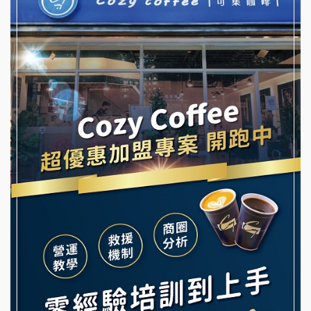
優握握×酸奶大獅加盟說明會
NU PASTA義大利麵加盟說明會
冬城門加盟說明會
潮鍋癮加盟說明會
拾鑶火鍋加盟說明會
蓁伙烤倆吃加盟說明會
阿性情趣無人販售所加盟明會
霏等茶加盟說明會
龍涎居好湯加盟說明會
早安山丘加盟說明會
舒油頭加盟說明會
冰封仙果加盟說明會
韓金量加盟說明會
Ramble Café 漫步藍咖啡加盟說明會
義氣豐發雞加盟說明會
微風亭鐵板燒加盟說明會
Mr.Wish加盟說明會
鮮茶道加盟說明會