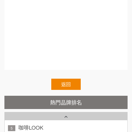
徐 先生/小姐
新北市
88thai發發泰-泰式飯行家
業加盟.加盟什麼最賺錢.熱門加盟.連鎖加盟展202
7
50萬~75萬
加盟預算
1.連鎖加盟展.小資本加盟創業.Franchise.Regula
呷尚寶
8
r.Chain.Franchise.Chain.Authorized.Chain.Volun
何 先生/小姐
台南
SHARE TEA歇腳亭
9
100萬~300萬
tary.Chain.franchisee.chain.restaurant
加盟預算
TEA TOP台灣第一味
10
呂 先生/小姐
新竹市
200萬~400萬
Cozy coffee可集咖啡
1
加盟預算
霏等茶
顏 先生/小姐
台北市
2
返回
100萬 ~ 200萬
加盟預算
秉宏小米甜甜圈
3
熱門品牌排名
廖 先生/小姐
高雄市
潮鍋癮
4
200萬~300萬
加盟預算
咖啡LOOK
5
黃 先生/小姐
台北市