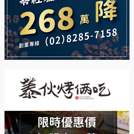
白鬍泡泡 BOHO POPO加盟說明會
【曉妍美妝】誠徵行政櫃檯
雞咕雞咕加盟說明會
自助洗衣店誠徵代洗收送人員(台中市)
TEA TOP加盟說明會
MUSHEN徵SPA美容芳療師
珍好味臭臭鍋加盟說明會
日十。早午食加盟說明會
藍象廷泰式火鍋加盟說明會
拾鑶火鍋加盟說明會
日十。早午食加盟說明會
上宇林加盟說明會
莫尼早餐Morni加盟說明會
手作功夫茶加盟說明會