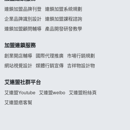
韓金量加盟說明會
連鎖加盟品牌刊登
連鎖加盟系統規劃
義氣豐發雞加盟說明會
企業品牌識別設計
連鎖加盟課程諮詢
連鎖加盟顧問輔導
產品開發研發教學
Mr.Wish加盟說明會
加盟連鎖服務
白鬍泡泡 BOHO POPO加盟說明會
創業開店輔導
國際代理推廣
市場行銷規劃
雞咕雞咕加盟說明會
網站視覺設計
媒體行銷宣傳
吉祥物設計物
TEA TOP加盟說明會
艾連盟社群平台
珍好味臭臭鍋加盟說明會
艾連盟Youtube
艾連盟weibo
艾連盟粉絲頁
艾連盟痞客幫
藍象廷泰式火鍋加盟說明會
日十。早午食加盟說明會