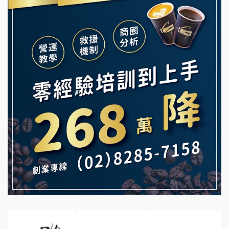
Ramble Café 漫步藍咖啡加盟說明會
義氣豐發雞加盟說明會
微風亭鐵板燒加盟說明會
Mr.Wish加盟說明會
鮮茶道加盟說明會
白鬍泡泡 BOHO POPO加盟說明會
【曉妍美妝】誠徵行政櫃檯
雞咕雞咕加盟說明會
自助洗衣店誠徵代洗收送人員(台中市)
TEA TOP加盟說明會
MUSHEN徵SPA美容芳療師
珍好味臭臭鍋加盟說明會
日十。早午食加盟說明會
藍象廷泰式火鍋加盟說明會
拾鑶火鍋加盟說明會
日十。早午食加盟說明會
上宇林加盟說明會