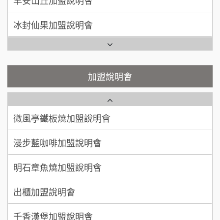
冰封仙果加盟說明會
潮味決-湯滷專門店加盟說明會
呂 先生/小姐
新竹市
Ramble Café 漫步藍咖啡加盟說明會
200萬~400萬
加盟預算
鬍子茶加盟說明會
微風亭鐵板燒加盟說明會
顏 先生/小姐
台北市
鮮茶道加盟說明會
鮮茶道加盟說明會
加盟說明會
100萬 ~ 200萬
加盟預算
微風亭鐵板燒加盟說明會
【曉妍美妝】誠徵行政櫃檯
廖 先生/小姐
高雄市
漫步藍咖啡加盟說明會
200萬~300萬
自助洗衣店誠徵代洗收送人員(台中市)
加盟預算
明石章魚燒加盟說明會
MUSHEN徵SPA美容芳療師
出櫃加盟說明會
日十。早午食加盟說明會
千香漢堡加盟說明會
拾鑶火鍋加盟說明會
七盞茶加盟說明會