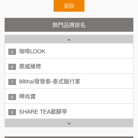
秉宏小米甜甜圈
返回
3
廖 先生/小姐
高雄市
潮鍋癮
4
200萬~300萬
熱門品牌排名
加盟預算
咖啡LOOK
5
黃 先生/小姐
台北市
100萬~150萬
鼎威維修
加盟預算
6
林 先生/小姐
88thai發發泰-泰式飯行家
屏東縣
7
100萬 ~ 200萬
加盟預算
呷尚寶
8
吳 先生/小姐
屏東縣
SHARE TEA歇腳亭
9
100萬~200萬
加盟預算
TEA TOP台灣第一味
10
周 先生/小姐
台北
Cozy coffee可集咖啡
100萬 ~150萬
1
加盟預算