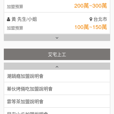
100萬~150萬
加盟預算
全家加盟說明會
林 先生/小姐
屏東縣
台灣G湯加盟說明會
100萬 ~ 200萬
加盟預算
彭富貴加盟說明會
吳 先生/小姐
屏東縣
100萬~200萬
藍象廷泰式火鍋加盟說明會
加盟預算
NU PASTA義大利麵加盟說明會
艾宅上工
日十。早午食加盟說明會
周 先生/小姐
台北
潮鍋癮加盟說明會
100萬 ~150萬
加盟預算
上宇林加盟說明會
蓁伙烤倆吃加盟說明會
徐 先生/小姐
新北市
莫尼早餐Morni加盟說明會
霏等茶加盟說明會
50萬~75萬
加盟預算
手作功夫茶加盟說明會
早安山丘加盟說明會
何 先生/小姐
台南
100萬~300萬
SHARE TEA歇腳亭加盟說明會
加盟預算