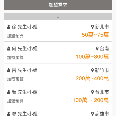
霏等茶
加盟需求
2
徐 先生/小姐
新北市
50萬~75萬
加盟預算
秉宏小米甜甜圈
3
何 先生/小姐
台南
潮鍋癮
4
100萬~300萬
加盟預算
咖啡LOOK
5
呂 先生/小姐
新竹市
鼎威維修
6
200萬~400萬
加盟預算
【曉妍美妝】誠徵行政櫃檯
88thai發發泰-泰式飯行家
7
顏 先生/小姐
台北市
自助洗衣店誠徵代洗收送人員(台中市)
100萬 ~ 200萬
呷尚寶
加盟預算
8
MUSHEN徵SPA美容芳療師
廖 先生/小姐
SHARE TEA歇腳亭
高雄市
9
200萬~300萬
加盟預算
日十。早午食加盟說明會
TEA TOP台灣第一味
10
黃 先生/小姐
台北市
拾鑶火鍋加盟說明會