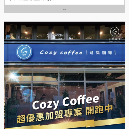
全家加盟說明會
拉亞漢堡加盟說明會
台灣G湯加盟說明會
杜芳子古味茶鋪加盟說明會
彭富貴加盟說明會
優握握×酸奶大獅加盟說明會
NU PASTA義大利麵加盟說明會
冬城門加盟說明會
潮鍋癮加盟說明會
拾鑶火鍋加盟說明會
蓁伙烤倆吃加盟說明會
阿性情趣無人販售所加盟明會
霏等茶加盟說明會
龍涎居好湯加盟說明會
早安山丘加盟說明會
舒油頭加盟說明會
冰封仙果加盟說明會
韓金量加盟說明會