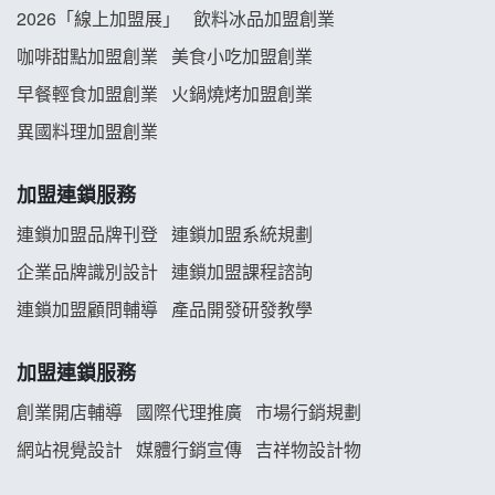
阿性情趣無人販售所加盟明會
2026「線上加盟展」
飲料冰品加盟創業
咖啡甜點加盟創業
美食小吃加盟創業
龍涎居好湯加盟說明會
早餐輕食加盟創業
火鍋燒烤加盟創業
舒油頭加盟說明會
異國料理加盟創業
韓金量加盟說明會
加盟連鎖服務
義氣豐發雞加盟說明會
連鎖加盟品牌刊登
連鎖加盟系統規劃
企業品牌識別設計
連鎖加盟課程諮詢
Mr.Wish加盟說明會
連鎖加盟顧問輔導
產品開發研發教學
白鬍泡泡 BOHO POPO加盟說明會
加盟連鎖服務
雞咕雞咕加盟說明會
創業開店輔導
國際代理推廣
市場行銷規劃
TEA TOP加盟說明會
網站視覺設計
媒體行銷宣傳
吉祥物設計物