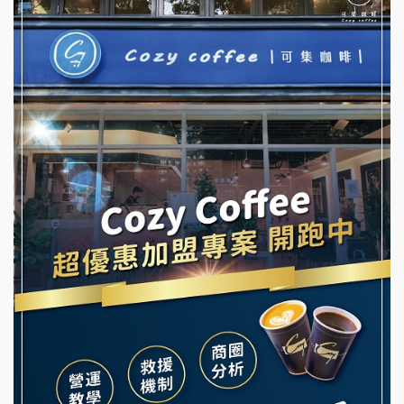
優握握×酸奶大獅加盟說明會
NU PASTA義大利麵加盟說明會
冬城門加盟說明會
潮鍋癮加盟說明會
拾鑶火鍋加盟說明會
蓁伙烤倆吃加盟說明會
阿性情趣無人販售所加盟明會
霏等茶加盟說明會
龍涎居好湯加盟說明會
早安山丘加盟說明會
舒油頭加盟說明會
冰封仙果加盟說明會
韓金量加盟說明會
Ramble Café 漫步藍咖啡加盟說明會
義氣豐發雞加盟說明會
微風亭鐵板燒加盟說明會
Mr.Wish加盟說明會
鮮茶道加盟說明會