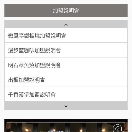
顏 先生/小姐
台北市
鮮茶道加盟說明會
鮮茶道加盟說明會
加盟說明會
100萬 ~ 200萬
加盟預算
微風亭鐵板燒加盟說明會
【曉妍美妝】誠徵行政櫃檯
廖 先生/小姐
高雄市
漫步藍咖啡加盟說明會
200萬~300萬
自助洗衣店誠徵代洗收送人員(台中市)
加盟預算
明石章魚燒加盟說明會
MUSHEN徵SPA美容芳療師
出櫃加盟說明會
日十。早午食加盟說明會
千香漢堡加盟說明會
拾鑶火鍋加盟說明會
七盞茶加盟說明會
全家加盟說明會
拉亞漢堡加盟說明會
台灣G湯加盟說明會
杜芳子古味茶鋪加盟說明會
彭富貴加盟說明會