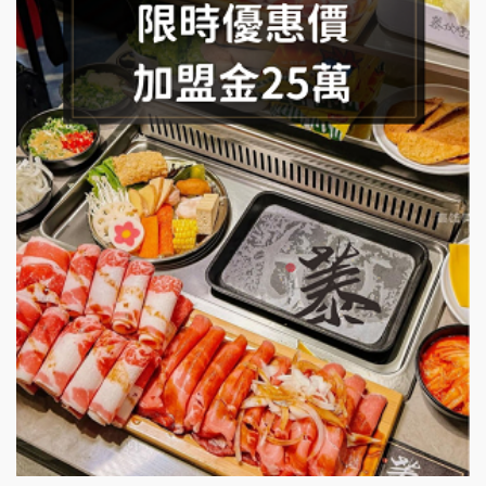
SHARE TEA歇腳亭加盟說明會
潮味決-湯滷專門店加盟說明會
鬍子茶加盟說明會
鮮茶道加盟說明會
微風亭鐵板燒加盟說明會
漫步藍咖啡加盟說明會
明石章魚燒加盟說明會
出櫃加盟說明會
千香漢堡加盟說明會