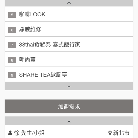
黃 先生/小姐
台北市
100萬~150萬
鼎威維修
加盟預算
6
林 先生/小姐
88thai發發泰-泰式飯行家
屏東縣
7
100萬 ~ 200萬
加盟預算
呷尚寶
8
吳 先生/小姐
屏東縣
SHARE TEA歇腳亭
9
100萬~200萬
加盟預算
TEA TOP台灣第一味
10
周 先生/小姐
台北
Cozy coffee可集咖啡
100萬 ~150萬
1
加盟預算
霏等茶
加盟需求
2
徐 先生/小姐
新北市
50萬~75萬
加盟預算
秉宏小米甜甜圈
3
何 先生/小姐
台南
潮鍋癮
4