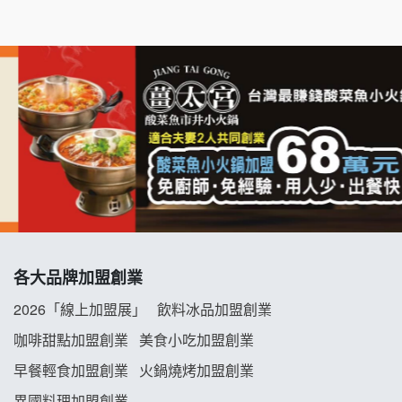
七盞茶加盟說明會
拉亞漢堡加盟說明會
杜芳子古味茶鋪加盟說明會
優握握×酸奶大獅加盟說明會
冬城門加盟說明會
拾鑶火鍋加盟說明會
各大品牌加盟創業
阿性情趣無人販售所加盟明會
2026「線上加盟展」
飲料冰品加盟創業
龍涎居好湯加盟說明會
咖啡甜點加盟創業
美食小吃加盟創業
早餐輕食加盟創業
火鍋燒烤加盟創業
舒油頭加盟說明會
異國料理加盟創業