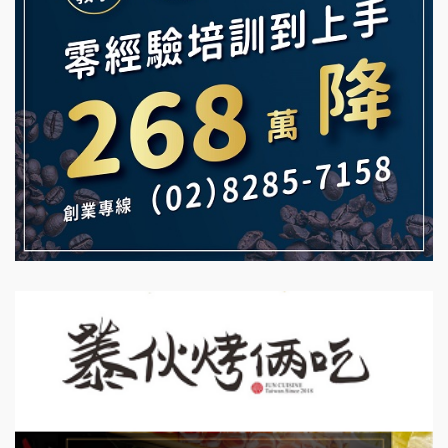
白鬍泡泡 BOHO POPO加盟說明會
【曉妍美妝】誠徵行政櫃檯
雞咕雞咕加盟說明會
自助洗衣店誠徵代洗收送人員(台中市)
TEA TOP加盟說明會
MUSHEN徵SPA美容芳療師
珍好味臭臭鍋加盟說明會
日十。早午食加盟說明會
藍象廷泰式火鍋加盟說明會
拾鑶火鍋加盟說明會
日十。早午食加盟說明會
上宇林加盟說明會
莫尼早餐Morni加盟說明會
手作功夫茶加盟說明會