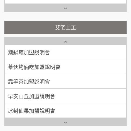
彭富貴加盟說明會
吳 先生/小姐
屏東縣
100萬~200萬
藍象廷泰式火鍋加盟說明會
加盟預算
NU PASTA義大利麵加盟說明會
艾宅上工
日十。早午食加盟說明會
周 先生/小姐
台北
潮鍋癮加盟說明會
100萬 ~150萬
加盟預算
上宇林加盟說明會
蓁伙烤倆吃加盟說明會
徐 先生/小姐
新北市
莫尼早餐Morni加盟說明會
霏等茶加盟說明會
50萬~75萬
加盟預算
手作功夫茶加盟說明會
早安山丘加盟說明會
何 先生/小姐
台南
SHARE TEA歇腳亭加盟說明會
100萬~300萬
加盟預算
冰封仙果加盟說明會
潮味決-湯滷專門店加盟說明會
呂 先生/小姐
新竹市
Ramble Café 漫步藍咖啡加盟說明會
200萬~400萬
加盟預算
鬍子茶加盟說明會
微風亭鐵板燒加盟說明會