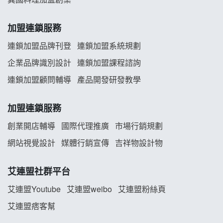
韓金量加盟說明會
加盟連鎖服務
義氣豐發雞加盟說明會
連鎖加盟品牌刊登
連鎖加盟系統規劃
企業品牌識別設計
連鎖加盟課程諮詢
Mr.Wish加盟說明會
連鎖加盟顧問輔導
產品開發研發教學
白鬍泡泡 BOHO POPO加盟說明會
加盟連鎖服務
雞咕雞咕加盟說明會
創業開店輔導
國際代理推廣
市場行銷規劃
TEA TOP加盟說明會
網站視覺設計
媒體行銷宣傳
吉祥物設計物
珍好味臭臭鍋加盟說明會
艾連盟社群平台
藍象廷泰式火鍋加盟說明會
艾連盟Youtube
艾連盟weibo
艾連盟粉絲頁
艾連盟痞客幫
日十。早午食加盟說明會