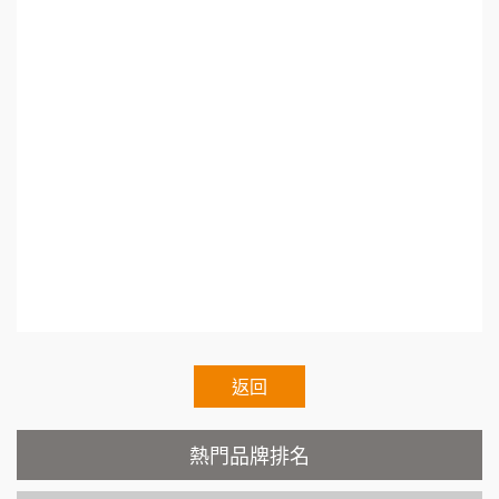
鼎威維修
6
年創業加盟. 創業加盟展2021.十萬創業加盟.網路
徐 先生/小姐
新北市
88thai發發泰-泰式飯行家
創業加盟.加盟什麼最賺錢.連鎖加盟差別.小資創
7
50萬~75萬
加盟預算
業加盟.加盟什麼最賺錢.熱門加盟.連鎖加盟展202
呷尚寶
8
何 先生/小姐
台南
1.連鎖加盟展.小資本加盟創業.Franchise.Regula
SHARE TEA歇腳亭
100萬~300萬
9
加盟預算
r.Chain.Franchise.Chain.Authorized.Chain.Volun
tary.Chain.franchisee.chain.restaurant
TEA TOP台灣第一味
10
呂 先生/小姐
新竹市
200萬~400萬
加盟預算
Cozy coffee可集咖啡
1
顏 先生/小姐
台北市
霏等茶
2
100萬 ~ 200萬
加盟預算
秉宏小米甜甜圈
返回
3
廖 先生/小姐
高雄市
潮鍋癮
4
200萬~300萬
熱門品牌排名
加盟預算
咖啡LOOK
5