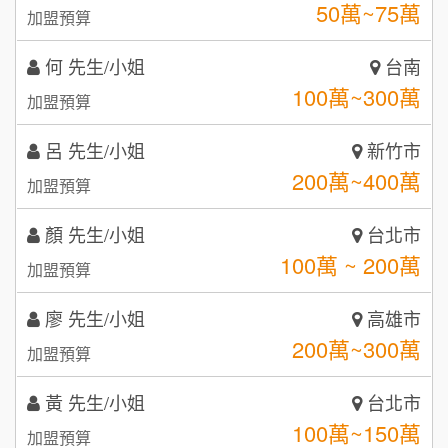
100萬~300萬
加盟預算
咖啡LOOK
5
呂 先生/小姐
新竹市
鼎威維修
6
200萬~400萬
加盟預算
【曉妍美妝】誠徵行政櫃檯
88thai發發泰-泰式飯行家
7
顏 先生/小姐
台北市
自助洗衣店誠徵代洗收送人員(台中市)
100萬 ~ 200萬
呷尚寶
加盟預算
8
MUSHEN徵SPA美容芳療師
廖 先生/小姐
SHARE TEA歇腳亭
高雄市
9
200萬~300萬
加盟預算
日十。早午食加盟說明會
TEA TOP台灣第一味
10
黃 先生/小姐
台北市
拾鑶火鍋加盟說明會
100萬~150萬
加盟預算
全家加盟說明會
林 先生/小姐
屏東縣
台灣G湯加盟說明會
100萬 ~ 200萬
加盟預算