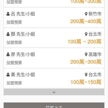
200萬~400萬
加盟預算
【曉妍美妝】誠徵行政櫃檯
88thai發發泰-泰式飯行家
7
顏 先生/小姐
台北市
自助洗衣店誠徵代洗收送人員(台中市)
100萬 ~ 200萬
呷尚寶
加盟預算
8
MUSHEN徵SPA美容芳療師
廖 先生/小姐
SHARE TEA歇腳亭
高雄市
9
200萬~300萬
加盟預算
日十。早午食加盟說明會
TEA TOP台灣第一味
10
黃 先生/小姐
台北市
拾鑶火鍋加盟說明會
100萬~150萬
加盟預算
全家加盟說明會
林 先生/小姐
屏東縣
台灣G湯加盟說明會
100萬 ~ 200萬
加盟預算
彭富貴加盟說明會
吳 先生/小姐
屏東縣
100萬~200萬
藍象廷泰式火鍋加盟說明會
加盟預算
NU PASTA義大利麵加盟說明會
艾宅上工