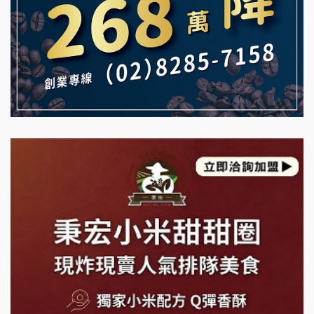
TEA TOP加盟說明會
MUSHEN徵SPA美容芳療師
珍好味臭臭鍋加盟說明會
日十。早午食加盟說明會
藍象廷泰式火鍋加盟說明會
拾鑶火鍋加盟說明會
日十。早午食加盟說明會
上宇林加盟說明會
莫尼早餐Morni加盟說明會
手作功夫茶加盟說明會
SHARE TEA歇腳亭加盟說明會
潮味決-湯滷專門店加盟說明會