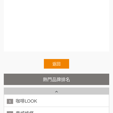
呷尚寶
創業加盟.加盟什麼最賺錢.連鎖加盟差別.小資創
8
何 先生/小姐
台南
業加盟.加盟什麼最賺錢.熱門加盟.連鎖加盟展202
SHARE TEA歇腳亭
100萬~300萬
9
加盟預算
1.連鎖加盟展.小資本加盟創業.Franchise.Regula
TEA TOP台灣第一味
10
呂 先生/小姐
新竹市
r.Chain.Franchise.Chain.Authorized.Chain.Volun
200萬~400萬
加盟預算
Cozy coffee可集咖啡
tary.Chain.franchisee.chain.restaurant
1
顏 先生/小姐
台北市
霏等茶
2
100萬 ~ 200萬
加盟預算
秉宏小米甜甜圈
返回
3
廖 先生/小姐
高雄市
潮鍋癮
4
200萬~300萬
熱門品牌排名
加盟預算
咖啡LOOK
5
黃 先生/小姐
台北市
100萬~150萬
鼎威維修
加盟預算
6