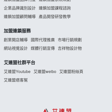
企業品牌識別設計
連鎖加盟課程諮詢
Mr.Wish加盟說明會
連鎖加盟顧問輔導
產品開發研發教學
白鬍泡泡 BOHO POPO加盟說明會
加盟連鎖服務
雞咕雞咕加盟說明會
創業開店輔導
國際代理推廣
市場行銷規劃
TEA TOP加盟說明會
網站視覺設計
媒體行銷宣傳
吉祥物設計物
珍好味臭臭鍋加盟說明會
艾連盟社群平台
藍象廷泰式火鍋加盟說明會
艾連盟Youtube
艾連盟weibo
艾連盟粉絲頁
艾連盟痞客幫
日十。早午食加盟說明會
上宇林加盟說明會
莫尼早餐Morni加盟說明會