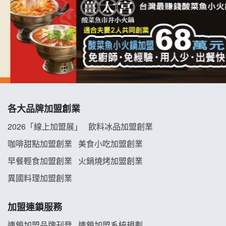
杜芳子古味茶鋪加盟說明會
優握握×酸奶大獅加盟說明會
冬城門加盟說明會
拾鑶火鍋加盟說明會
各大品牌加盟創業
阿性情趣無人販售所加盟明會
2026「線上加盟展」
飲料冰品加盟創業
龍涎居好湯加盟說明會
咖啡甜點加盟創業
美食小吃加盟創業
早餐輕食加盟創業
火鍋燒烤加盟創業
舒油頭加盟說明會
異國料理加盟創業
韓金量加盟說明會
加盟連鎖服務
義氣豐發雞加盟說明會
連鎖加盟品牌刊登
連鎖加盟系統規劃