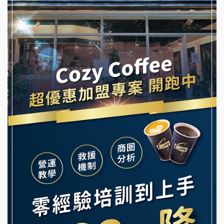
拾鑶火鍋加盟說明會
蓁伙烤倆吃加盟說明會
阿性情趣無人販售所加盟明會
霏等茶加盟說明會
龍涎居好湯加盟說明會
早安山丘加盟說明會
舒油頭加盟說明會
冰封仙果加盟說明會
韓金量加盟說明會
Ramble Café 漫步藍咖啡加盟說明會
義氣豐發雞加盟說明會
微風亭鐵板燒加盟說明會
Mr.Wish加盟說明會
鮮茶道加盟說明會
白鬍泡泡 BOHO POPO加盟說明會
【曉妍美妝】誠徵行政櫃檯
雞咕雞咕加盟說明會
自助洗衣店誠徵代洗收送人員(台中市)