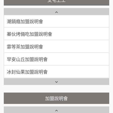
日十。早午食加盟說明會
周 先生/小姐
台北
潮鍋癮加盟說明會
100萬 ~150萬
加盟預算
上宇林加盟說明會
蓁伙烤倆吃加盟說明會
徐 先生/小姐
新北市
莫尼早餐Morni加盟說明會
霏等茶加盟說明會
50萬~75萬
加盟預算
手作功夫茶加盟說明會
早安山丘加盟說明會
何 先生/小姐
台南
100萬~300萬
SHARE TEA歇腳亭加盟說明會
加盟預算
冰封仙果加盟說明會
潮味決-湯滷專門店加盟說明會
呂 先生/小姐
新竹市
Ramble Café 漫步藍咖啡加盟說明會
200萬~400萬
加盟預算
鬍子茶加盟說明會
微風亭鐵板燒加盟說明會
顏 先生/小姐
台北市
鮮茶道加盟說明會
鮮茶道加盟說明會
加盟說明會
100萬 ~ 200萬
加盟預算
微風亭鐵板燒加盟說明會
【曉妍美妝】誠徵行政櫃檯