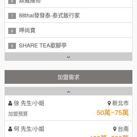
林 先生/小姐
88thai發發泰-泰式飯行家
屏東縣
7
100萬 ~ 200萬
加盟預算
呷尚寶
8
吳 先生/小姐
屏東縣
SHARE TEA歇腳亭
9
100萬~200萬
加盟預算
TEA TOP台灣第一味
10
周 先生/小姐
台北
Cozy coffee可集咖啡
100萬 ~150萬
1
加盟預算
霏等茶
加盟需求
2
徐 先生/小姐
新北市
50萬~75萬
加盟預算
秉宏小米甜甜圈
3
何 先生/小姐
台南
潮鍋癮
4
100萬~300萬
加盟預算
咖啡LOOK
5
呂 先生/小姐
新竹市
鼎威維修
6