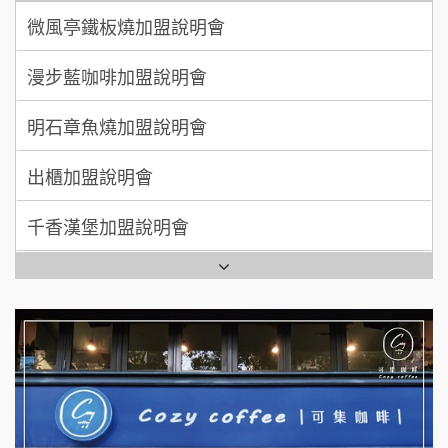
廖 先生/小姐
高雄市
漫步藍咖啡加盟說明會
200萬~300萬
自助洗衣店誠徵代洗收送人員(台中市)
加盟預算
明石章魚燒加盟說明會
MUSHEN徵SPA美容芳療師
出櫃加盟說明會
日十。早午食加盟說明會
千香漢堡加盟說明會
拾鑶火鍋加盟說明會
七盞茶加盟說明會
全家加盟說明會
拉亞漢堡加盟說明會
台灣G湯加盟說明會
杜芳子古味茶鋪加盟說明會
彭富貴加盟說明會
優握握×酸奶大獅加盟說明會
NU PASTA義大利麵加盟說明會
冬城門加盟說明會
潮鍋癮加盟說明會