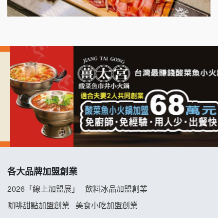
千香漢堡加盟說明會
七盞茶加盟說明會
拉亞漢堡加盟說明會
杜芳子古味茶鋪加盟說明會
優握握×酸奶大獅加盟說明會
冬城門加盟說明會
拾鑶火鍋加盟說明會
各大品牌加盟創業
阿性情趣無人販售所加盟明會
2026「線上加盟展」
飲料冰品加盟創業
咖啡甜點加盟創業
美食小吃加盟創業
龍涎居好湯加盟說明會