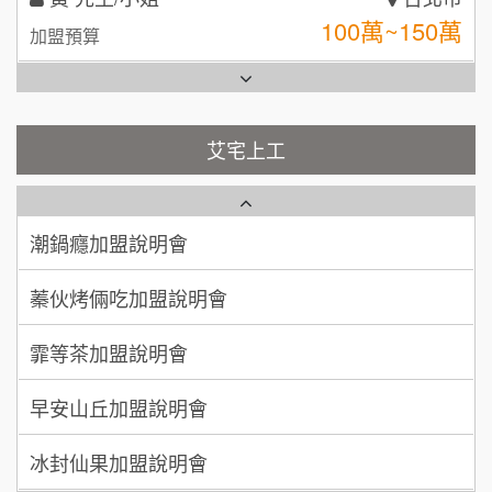
林 先生/小姐
屏東縣
台灣G湯加盟說明會
100萬 ~ 200萬
加盟預算
彭富貴加盟說明會
吳 先生/小姐
屏東縣
100萬~200萬
藍象廷泰式火鍋加盟說明會
加盟預算
NU PASTA義大利麵加盟說明會
艾宅上工
日十。早午食加盟說明會
周 先生/小姐
台北
潮鍋癮加盟說明會
100萬 ~150萬
加盟預算
上宇林加盟說明會
蓁伙烤倆吃加盟說明會
徐 先生/小姐
新北市
莫尼早餐Morni加盟說明會
霏等茶加盟說明會
50萬~75萬
加盟預算
手作功夫茶加盟說明會
早安山丘加盟說明會
何 先生/小姐
台南
SHARE TEA歇腳亭加盟說明會
100萬~300萬
冰封仙果加盟說明會
加盟預算
潮味決-湯滷專門店加盟說明會
呂 先生/小姐
新竹市
Ramble Café 漫步藍咖啡加盟說明會