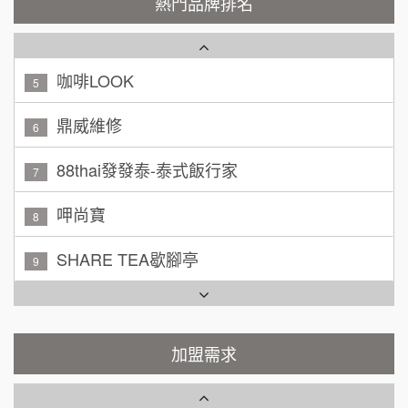
熱門品牌排名
4
200萬~300萬
加盟預算
咖啡LOOK
5
黃 先生/小姐
台北市
100萬~150萬
鼎威維修
加盟預算
6
88thai發發泰-泰式飯行家
林 先生/小姐
屏東縣
7
100萬 ~ 200萬
加盟預算
呷尚寶
8
吳 先生/小姐
屏東縣
SHARE TEA歇腳亭
9
100萬~200萬
加盟預算
TEA TOP台灣第一味
10
周 先生/小姐
台北
Cozy coffee可集咖啡
100萬 ~150萬
1
加盟預算
加盟需求
霏等茶
2
徐 先生/小姐
新北市
50萬~75萬
加盟預算
秉宏小米甜甜圈
3