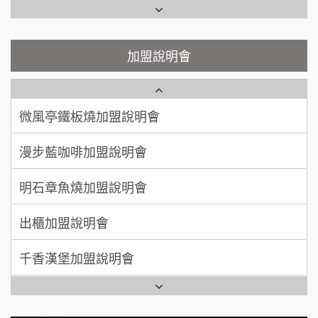
200萬~400萬
加盟預算
鬍子茶加盟說明會
微風亭鐵板燒加盟說明會
顏 先生/小姐
台北市
鮮茶道加盟說明會
加盟說明會
鮮茶道加盟說明會
100萬 ~ 200萬
加盟預算
微風亭鐵板燒加盟說明會
【曉妍美妝】誠徵行政櫃檯
廖 先生/小姐
高雄市
漫步藍咖啡加盟說明會
200萬~300萬
自助洗衣店誠徵代洗收送人員(台中市)
加盟預算
明石章魚燒加盟說明會
MUSHEN徵SPA美容芳療師
出櫃加盟說明會
日十。早午食加盟說明會
千香漢堡加盟說明會
拾鑶火鍋加盟說明會
七盞茶加盟說明會
全家加盟說明會
拉亞漢堡加盟說明會
台灣G湯加盟說明會