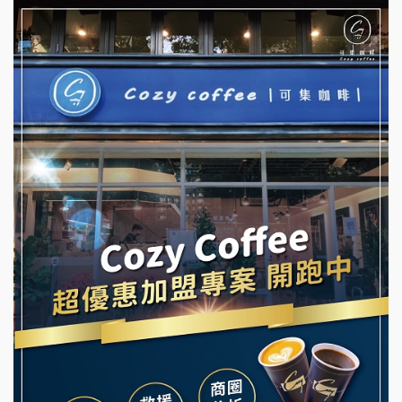
杜芳子古味茶鋪加盟說明會
彭富貴加盟說明會
優握握×酸奶大獅加盟說明會
NU PASTA義大利麵加盟說明會
冬城門加盟說明會
潮鍋癮加盟說明會
拾鑶火鍋加盟說明會
蓁伙烤倆吃加盟說明會
阿性情趣無人販售所加盟明會
霏等茶加盟說明會
龍涎居好湯加盟說明會
早安山丘加盟說明會
舒油頭加盟說明會
冰封仙果加盟說明會
韓金量加盟說明會
Ramble Café 漫步藍咖啡加盟說明會
義氣豐發雞加盟說明會
微風亭鐵板燒加盟說明會