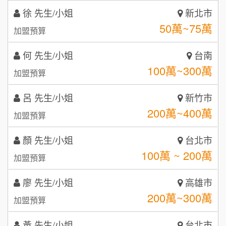
何 先生/小姐
台南
潮鍋癮
4
100萬~300萬
加盟預算
咖啡LOOK
5
呂 先生/小姐
新竹市
鼎威維修
6
200萬~400萬
加盟預算
【曉妍美妝】誠徵行政櫃檯
88thai發發泰-泰式飯行家
7
顏 先生/小姐
台北市
自助洗衣店誠徵代洗收送人員(台中市)
100萬 ~ 200萬
呷尚寶
加盟預算
8
MUSHEN徵SPA美容芳療師
SHARE TEA歇腳亭
廖 先生/小姐
高雄市
9
200萬~300萬
加盟預算
日十。早午食加盟說明會
TEA TOP台灣第一味
10
黃 先生/小姐
台北市
拾鑶火鍋加盟說明會
100萬~150萬
加盟預算
全家加盟說明會