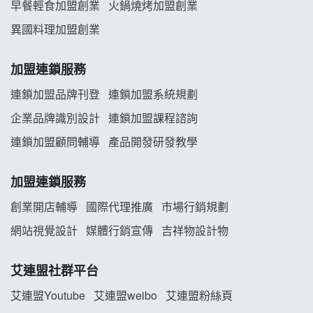
早餐輕食加盟創業
火鍋燒烤加盟創業
舒油頭加盟說明會
異國料理加盟創業
韓金量加盟說明會
加盟連鎖服務
義氣豐發雞加盟說明會
連鎖加盟品牌刊登
連鎖加盟系統規劃
企業品牌識別設計
連鎖加盟課程諮詢
Mr.Wish加盟說明會
連鎖加盟顧問輔導
產品開發研發教學
白鬍泡泡 BOHO POPO加盟說明會
加盟連鎖服務
雞咕雞咕加盟說明會
創業開店輔導
國際代理推廣
市場行銷規劃
網站視覺設計
媒體行銷宣傳
吉祥物設計物
TEA TOP加盟說明會
珍好味臭臭鍋加盟說明會
艾連盟社群平台
艾連盟Youtube
艾連盟weibo
艾連盟粉絲頁
藍象廷泰式火鍋加盟說明會