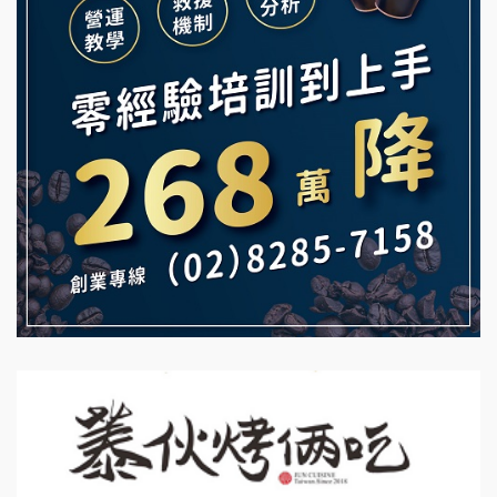
Mr.Wish加盟說明會
鮮茶道加盟說明會
白鬍泡泡 BOHO POPO加盟說明會
【曉妍美妝】誠徵行政櫃檯
雞咕雞咕加盟說明會
自助洗衣店誠徵代洗收送人員(台中市)
TEA TOP加盟說明會
MUSHEN徵SPA美容芳療師
珍好味臭臭鍋加盟說明會
日十。早午食加盟說明會
藍象廷泰式火鍋加盟說明會
拾鑶火鍋加盟說明會
日十。早午食加盟說明會
上宇林加盟說明會
莫尼早餐Morni加盟說明會