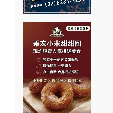
向.
說明會
義氣豐發雞加盟說明會
微風亭鐵板燒加盟說明會
課程.
Mr.Wish加盟說明會
.溫泉
鮮茶道加盟說明會
計居家
白鬍泡泡 BOHO POPO加盟說
【曉妍美妝】誠徵行政櫃檯
明會
醬料原
自助洗衣店誠徵代洗收送人員
盟.台
雞咕雞咕加盟說明會
(台中市)
店鋪設
MUSHEN徵SPA美容芳療師
TEA TOP加盟說明會
盟.
日十。早午食加盟說明會
盟.
珍好味臭臭鍋加盟說明會
.連鎖
拾鑶火鍋加盟說明會
藍象廷泰式火鍋加盟說明會
鎖.甜
日十。早午食加盟說明會
餐飲課