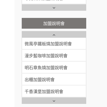
100萬~300萬
加盟預算
潮味決-湯滷專門店加盟說明會
Ramble Café 漫步藍咖啡加盟
說明會
呂 先生/小姐
新竹市
鬍子茶加盟說明會
微風亭鐵板燒加盟說明會
加盟說明會
200萬~400萬
加盟預算
鮮茶道加盟說明會
鮮茶道加盟說明會
顏 先生/小姐
台北市
微風亭鐵板燒加盟說明會
100萬 ~ 200萬
【曉妍美妝】誠徵行政櫃檯
加盟預算
餐飲連
漫步藍咖啡加盟說明會
盟.
廖 先生/小姐
高雄市
自助洗衣店誠徵代洗收送人員
200萬~300萬
品牌.
(台中市)
加盟預算
明石章魚燒加盟說明會
MUSHEN徵SPA美容芳療師
售.
出櫃加盟說明會
大師.店
日十。早午食加盟說明會
行銷.
千香漢堡加盟說明會
拾鑶火鍋加盟說明會
營.2
七盞茶加盟說明會
全家加盟說明會