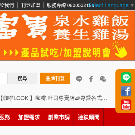
Select Language
▼
於我們
│
刊登加盟
│
服務專線 0800532168
周 先生/小姐
台北
鼎威維修
6
100萬 ~150萬
加盟預算
88thai發發泰-泰式飯行家
7
徐 先生/小姐
新北市
呷尚寶
50萬~75萬
8
加盟預算
搜尋
SHARE TEA歇腳亭
品牌刊登
9
何 先生/小姐
台南
100萬~300萬
加盟預算
TEA TOP台灣第一味
10
【咖啡LOOK 】咖啡.吐司專賣店🧇專營各式創意法式吐司
呂 先生/小姐
新竹市
Cozy coffee可集咖啡
1
200萬~400萬
服務
加盟需求
加盟預算
創業市調
連鎖顧問
霏等茶
2
顏 先生/小姐
台北市