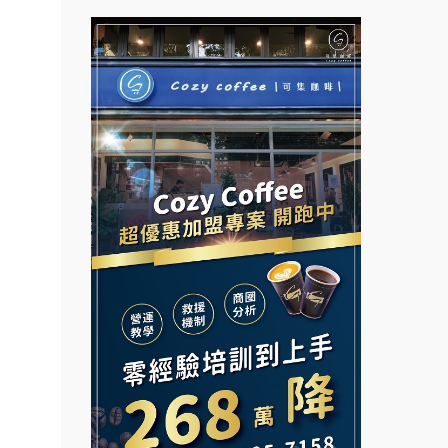
創業加
拉亞漢堡加盟說明會
021
台灣G湯加盟說明會
鎖加
杜芳子古味茶鋪加盟說明會
彭富貴加盟說明會
.路易莎
優握握×酸奶大獅加盟說明會
NU PASTA義大利麵加盟說明
.品牌
會
面裝
冬城門加盟說明會
潮鍋癮加盟說明會
店面
拾鑶火鍋加盟說明會
蓁伙烤倆吃加盟說明會
店裝潢
阿性情趣無人販售所加盟明會
本創業.
霏等茶加盟說明會
加盟
龍涎居好湯加盟說明會
早安山丘加盟說明會
邊攤
舒油頭加盟說明會
冰封仙果加盟說明會
業.創
行動餐
韓金量加盟說明會
Ramble Café 漫步藍咖啡加盟