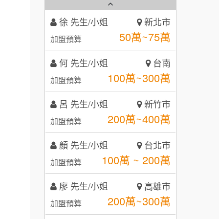
霏等茶
2
徐 先生/小姐
新北市
秉宏小米甜甜圈
3
50萬~75萬
加盟預算
潮鍋癮
4
何 先生/小姐
台南
咖啡LOOK
5
100萬~300萬
加盟預算
鼎威維修
6
呂 先生/小姐
新竹市
【曉妍美妝】誠徵行政櫃檯
200萬~400萬
88thai發發泰-泰式飯行家
加盟預算
7
自助洗衣店誠徵代洗收送人員
顏 先生/小姐
呷尚寶
台北市
8
(台中市)
100萬 ~ 200萬
加盟預算
MUSHEN徵SPA美容芳療師
SHARE TEA歇腳亭
9
廖 先生/小姐
高雄市
日十。早午食加盟說明會
TEA TOP台灣第一味
10
200萬~300萬
加盟預算
拾鑶火鍋加盟說明會