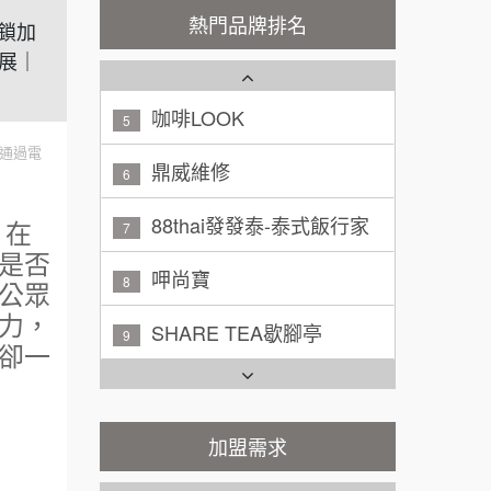
秉宏小米甜甜圈
3
100萬 ~ 200萬
熱門品牌排名
加盟預算
連鎖加
展｜
潮鍋癮
4
廖 先生/小姐
高雄市
200萬~300萬
咖啡LOOK
加盟預算
5
通過電
黃 先生/小姐
鼎威維修
台北市
6
100萬~150萬
加盟預算
88thai發發泰-泰式飯行家
。在
7
是否
林 先生/小姐
屏東縣
呷尚寶
8
公眾
100萬 ~ 200萬
加盟預算
力，
SHARE TEA歇腳亭
9
卻一
吳 先生/小姐
屏東縣
TEA TOP台灣第一味
100萬~200萬
10
加盟預算
Cozy coffee可集咖啡
加盟需求
1
周 先生/小姐
台北
100萬 ~150萬
加盟預算