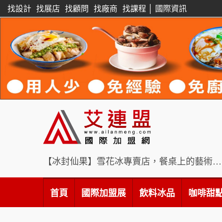
找設計
找展店
找顧問
找廠商
找課程
│
國際資訊
【冰封仙果】雪花冰專賣店，餐桌上的藝術饗宴
首頁
國際加盟展
飲料冰品
咖啡甜