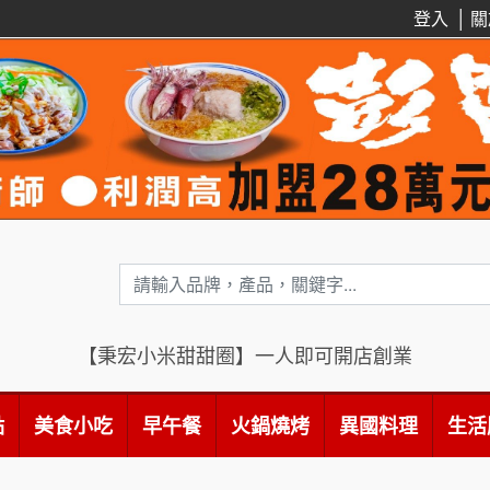
登入
│
關
【秉宏小米甜甜圈】一人即可開店創業
點
美食小吃
早午餐
火鍋燒烤
異國料理
生活