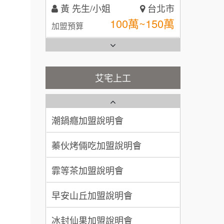
黃 先生/小姐
台北市
全家加盟說明會
100萬~150萬
加盟預算
台灣G湯加盟說明會
林 先生/小姐
屏東縣
100萬 ~ 200萬
加盟預算
彭富貴加盟說明會
艾宅上工
藍象廷泰式火鍋加盟說明會
吳 先生/小姐
屏東縣
NU PASTA義大利麵加盟說明
100萬~200萬
會
加盟預算
日十。早午食加盟說明會
潮鍋癮加盟說明會
周 先生/小姐
台北
上宇林加盟說明會
蓁伙烤倆吃加盟說明會
100萬 ~150萬
加盟預算
莫尼早餐Morni加盟說明會
霏等茶加盟說明會
徐 先生/小姐
新北市
手作功夫茶加盟說明會
50萬~75萬
加盟預算
早安山丘加盟說明會
SHARE TEA歇腳亭加盟說明會
何 先生/小姐
台南
冰封仙果加盟說明會