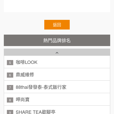
1
顏 先生/小姐
台北市
霏等茶
2
100萬 ~ 200萬
加盟預算
秉宏小米甜甜圈
返回
3
廖 先生/小姐
高雄市
潮鍋癮
4
200萬~300萬
熱門品牌排名
加盟預算
咖啡LOOK
5
黃 先生/小姐
台北市
100萬~150萬
鼎威維修
加盟預算
6
林 先生/小姐
88thai發發泰-泰式飯行家
屏東縣
7
100萬 ~ 200萬
加盟預算
呷尚寶
8
吳 先生/小姐
屏東縣
SHARE TEA歇腳亭
9
100萬~200萬
加盟預算
TEA TOP台灣第一味
10