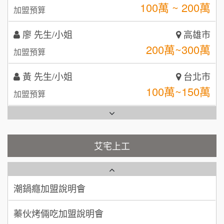
200萬~300萬
加盟預算
日十。早午食加盟說明會
TEA TOP台灣第一味
10
黃 先生/小姐
台北市
拾鑶火鍋加盟說明會
100萬~150萬
加盟預算
全家加盟說明會
林 先生/小姐
屏東縣
台灣G湯加盟說明會
100萬 ~ 200萬
加盟預算
彭富貴加盟說明會
吳 先生/小姐
屏東縣
100萬~200萬
藍象廷泰式火鍋加盟說明會
加盟預算
NU PASTA義大利麵加盟說明會
艾宅上工
日十。早午食加盟說明會
周 先生/小姐
台北
潮鍋癮加盟說明會
100萬 ~150萬
加盟預算
上宇林加盟說明會
蓁伙烤倆吃加盟說明會
徐 先生/小姐
新北市
莫尼早餐Morni加盟說明會
霏等茶加盟說明會
50萬~75萬
加盟預算