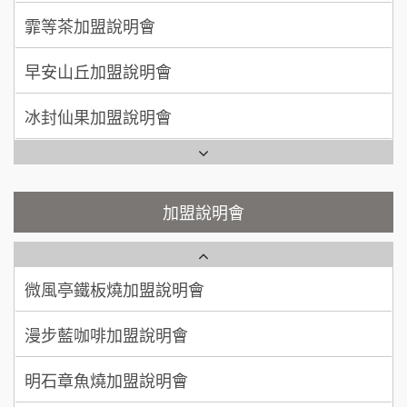
手作功夫茶加盟說明會
早安山丘加盟說明會
何 先生/小姐
台南
SHARE TEA歇腳亭加盟說明會
100萬~300萬
加盟預算
冰封仙果加盟說明會
潮味決-湯滷專門店加盟說明會
呂 先生/小姐
新竹市
Ramble Café 漫步藍咖啡加盟說明會
200萬~400萬
加盟預算
鬍子茶加盟說明會
微風亭鐵板燒加盟說明會
顏 先生/小姐
台北市
鮮茶道加盟說明會
鮮茶道加盟說明會
加盟說明會
100萬 ~ 200萬
加盟預算
微風亭鐵板燒加盟說明會
【曉妍美妝】誠徵行政櫃檯
廖 先生/小姐
高雄市
漫步藍咖啡加盟說明會
200萬~300萬
自助洗衣店誠徵代洗收送人員(台中市)
加盟預算
明石章魚燒加盟說明會
MUSHEN徵SPA美容芳療師
出櫃加盟說明會
日十。早午食加盟說明會