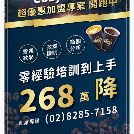
舒油頭加盟說明會
冰封仙果加盟說明會
韓金量加盟說明會
Ramble Café 漫步藍咖啡加盟說明會
義氣豐發雞加盟說明會
微風亭鐵板燒加盟說明會
Mr.Wish加盟說明會
鮮茶道加盟說明會
白鬍泡泡 BOHO POPO加盟說明會
【曉妍美妝】誠徵行政櫃檯
雞咕雞咕加盟說明會
自助洗衣店誠徵代洗收送人員(台中市)
TEA TOP加盟說明會
MUSHEN徵SPA美容芳療師
珍好味臭臭鍋加盟說明會
日十。早午食加盟說明會
藍象廷泰式火鍋加盟說明會
拾鑶火鍋加盟說明會