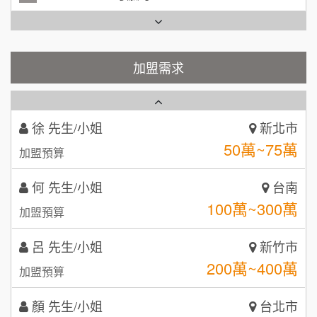
周 先生/小姐
台北
Cozy coffee可集咖啡
100萬 ~150萬
1
加盟預算
霏等茶
加盟需求
2
徐 先生/小姐
新北市
50萬~75萬
加盟預算
秉宏小米甜甜圈
3
何 先生/小姐
台南
潮鍋癮
4
100萬~300萬
加盟預算
咖啡LOOK
5
呂 先生/小姐
新竹市
鼎威維修
6
200萬~400萬
加盟預算
【曉妍美妝】誠徵行政櫃檯
88thai發發泰-泰式飯行家
7
顏 先生/小姐
台北市
自助洗衣店誠徵代洗收送人員(台中市)
100萬 ~ 200萬
呷尚寶
加盟預算
8
MUSHEN徵SPA美容芳療師
廖 先生/小姐
SHARE TEA歇腳亭
高雄市
9