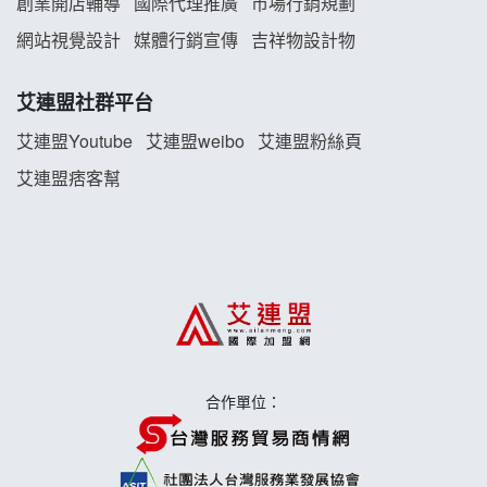
創業開店輔導
國際代理推廣
市場行銷規劃
TEA TOP加盟說明會
網站視覺設計
媒體行銷宣傳
吉祥物設計物
珍好味臭臭鍋加盟說明會
艾連盟社群平台
藍象廷泰式火鍋加盟說明會
艾連盟Youtube
艾連盟weibo
艾連盟粉絲頁
艾連盟痞客幫
日十。早午食加盟說明會
上宇林加盟說明會
莫尼早餐Morni加盟說明會
手作功夫茶加盟說明會
合作單位：