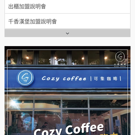
千香漢堡加盟說明會
拾鑶火鍋加盟說明會
七盞茶加盟說明會
全家加盟說明會
拉亞漢堡加盟說明會
台灣G湯加盟說明會
杜芳子古味茶鋪加盟說明會
彭富貴加盟說明會
優握握×酸奶大獅加盟說明會
NU PASTA義大利麵加盟說明會
冬城門加盟說明會
潮鍋癮加盟說明會
拾鑶火鍋加盟說明會
蓁伙烤倆吃加盟說明會
阿性情趣無人販售所加盟明會
霏等茶加盟說明會
龍涎居好湯加盟說明會
早安山丘加盟說明會