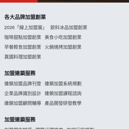
拾鑶火鍋加盟說明會
各大品牌加盟創業
阿性情趣無人販售所加盟明會
2026「線上加盟展」
飲料冰品加盟創業
龍涎居好湯加盟說明會
咖啡甜點加盟創業
美食小吃加盟創業
早餐輕食加盟創業
火鍋燒烤加盟創業
舒油頭加盟說明會
異國料理加盟創業
韓金量加盟說明會
加盟連鎖服務
義氣豐發雞加盟說明會
連鎖加盟品牌刊登
連鎖加盟系統規劃
企業品牌識別設計
連鎖加盟課程諮詢
Mr.Wish加盟說明會
連鎖加盟顧問輔導
產品開發研發教學
白鬍泡泡 BOHO POPO加盟說明會
加盟連鎖服務
雞咕雞咕加盟說明會