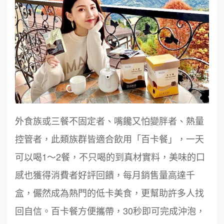
外食族或三餐不固定者、嘴饞又怕變胖者、熱量
控管者，此類族群皆適合飲用「百卡餐」，一天
可以喝1～2餐，不只喝的到真材實料，美味的口
感也獲得消費者好評回饋，每月銷售量高達千
盒，儼然成為熱門的低卡美食，更幫助許多人找
回自信。百卡餐方便攜帶，30秒即可完成沖泡，