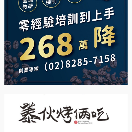
Mr.Wish加盟說明會
鮮茶道加盟說明會
白鬍泡泡 BOHO POPO加盟說明會
【曉妍美妝】誠徵行政櫃檯
雞咕雞咕加盟說明會
自助洗衣店誠徵代洗收送人員(台中市)
TEA TOP加盟說明會
MUSHEN徵SPA美容芳療師
珍好味臭臭鍋加盟說明會
日十。早午食加盟說明會
藍象廷泰式火鍋加盟說明會
拾鑶火鍋加盟說明會
日十。早午食加盟說明會
上宇林加盟說明會
莫尼早餐Morni加盟說明會