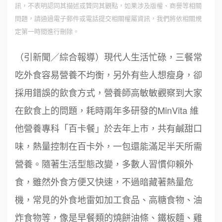
訊，不表明認同其描述或贊同其觀點，如果涉及版權、商譽等相關
問題，請通過電子郵件或電話提交相關權屬資訊，我們將依相關規
定第一時間進行刪除。
（引新聞／綜合報導）現代人生活忙碌，三餐常
吃外食容易營養不均衡，另外有些人想瘦身，卻
採用錯誤的飲食方式，營養師高敏敏觀察到大家
在飲食上的問題，耗時兩年多研發的MinVita 維
他營養專科「百卡餐」於去年上市，共有鹹甜口
味，熱量控制在百卡外，一包還能滿足半天所需
營養。隨著生活型態改變，多數人習慣仰賴外
食，雖然外食方便又快速，不過暗藏著熱量危
機，常見的外食地雷如加工食品、高糖食物、油
炸食物等，像是早餐類的燒餅油條、鐵板麵、雞