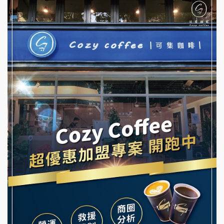
杜芳子古味茶鋪加盟說明會
彭富貴加盟說明會
優握握×酸奶大獅加盟說明會
NU PASTA義大利麵加盟說明會
冬城門加盟說明會
潮鍋癮加盟說明會
拾鑶火鍋加盟說明會
蓁伙烤倆吃加盟說明會
阿性情趣無人販售所加盟明會
霏等茶加盟說明會
龍涎居好湯加盟說明會
早安山丘加盟說明會
舒油頭加盟說明會
冰封仙果加盟說明會
韓金量加盟說明會
Ramble Café 漫步藍咖啡加盟說明會
義氣豐發雞加盟說明會
微風亭鐵板燒加盟說明會