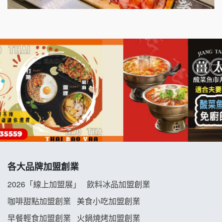
千香漢堡加盟說明會
七盞茶加盟說明會
拉亞漢堡加盟說明會
杜芳子古味茶鋪加盟說明會
優握握×酸奶大獅加盟說明會
冬城門加盟說明會
各大品牌加盟創業
拾鑶火鍋加盟說明會
2026「線上加盟展」
飲料冰品加盟創業
阿性情趣無人販售所加盟明會
咖啡甜點加盟創業
美食小吃加盟創業
龍涎居好湯加盟說明會
早餐輕食加盟創業
火鍋燒烤加盟創業