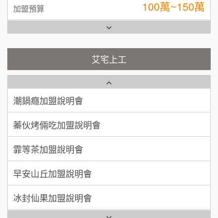
林 先生/小姐
屏東縣
台灣G湯加盟說明會
100萬 ~ 200萬
加盟預算
彭富貴加盟說明會
吳 先生/小姐
屏東縣
艾宅上工
藍象廷泰式火鍋加盟說明會
100萬~200萬
NU PASTA義大利麵加盟說明會
加盟預算
日十。早午食加盟說明會
潮鍋癮加盟說明會
周 先生/小姐
台北
100萬 ~150萬
加盟預算
上宇林加盟說明會
蓁伙烤倆吃加盟說明會
徐 先生/小姐
新北市
莫尼早餐Morni加盟說明會
霏等茶加盟說明會
50萬~75萬
加盟預算
手作功夫茶加盟說明會
早安山丘加盟說明會
何 先生/小姐
台南
SHARE TEA歇腳亭加盟說明會
100萬~300萬
冰封仙果加盟說明會
加盟預算
潮味決-湯滷專門店加盟說明會
Ramble Café 漫步藍咖啡加盟說明會
呂 先生/小姐
新竹市