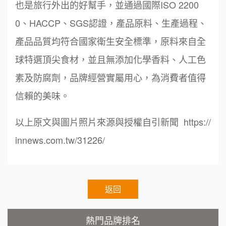
也是旅行外出的好幫手，並通過國際ISO 2200
周 先生/小姐
台北
0、HACCP、SGS認證，產品原料、生產過程、
100萬 ~150萬
加盟預算
鼎威維修
6
產品品質均符合國家衛生安全標準，原料來自全
徐 先生/小姐
新北市
88thai發發泰-泰式飯行家
球特選頂尖食材，並且無添加化學香料、人工色
7
50萬~75萬
加盟預算
素及防腐劑，品牌經營實屬用心，為消費者值得
呷尚寶
8
信賴的美味。
何 先生/小姐
台南
SHARE TEA歇腳亭
9
100萬~300萬
加盟預算
以上原文與圖片照片來源與授權自引新聞 https://
TEA TOP台灣第一味
10
呂 先生/小姐
新竹市
innews.com.tw/31226/
200萬~400萬
Cozy coffee可集咖啡
加盟預算
1
霏等茶
顏 先生/小姐
台北市
2
返回
100萬 ~ 200萬
加盟預算
秉宏小米甜甜圈
3
熱門品牌排名
廖 先生/小姐
高雄市