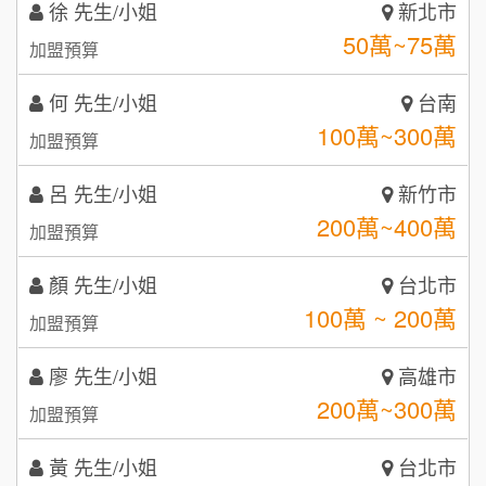
加盟預算
3
潮鍋癮
何 先生/小姐
台南
4
100萬~300萬
加盟預算
咖啡LOOK
5
呂 先生/小姐
新竹市
鼎威維修
6
200萬~400萬
加盟預算
【曉妍美妝】誠徵行政櫃檯
88thai發發泰-泰式飯行家
7
顏 先生/小姐
台北市
自助洗衣店誠徵代洗收送人員(台中市)
呷尚寶
100萬 ~ 200萬
8
加盟預算
MUSHEN徵SPA美容芳療師
SHARE TEA歇腳亭
9
廖 先生/小姐
高雄市
200萬~300萬
日十。早午食加盟說明會
加盟預算
TEA TOP台灣第一味
10
拾鑶火鍋加盟說明會
黃 先生/小姐
台北市
100萬~150萬
加盟預算
全家加盟說明會