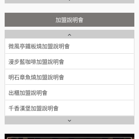
200萬~400萬
加盟預算
鬍子茶加盟說明會
微風亭鐵板燒加盟說明會
加盟說明會
顏 先生/小姐
台北市
鮮茶道加盟說明會
鮮茶道加盟說明會
100萬 ~ 200萬
加盟預算
微風亭鐵板燒加盟說明會
【曉妍美妝】誠徵行政櫃檯
廖 先生/小姐
高雄市
漫步藍咖啡加盟說明會
自助洗衣店誠徵代洗收送人員(台中市)
200萬~300萬
加盟預算
明石章魚燒加盟說明會
MUSHEN徵SPA美容芳療師
出櫃加盟說明會
日十。早午食加盟說明會
千香漢堡加盟說明會
拾鑶火鍋加盟說明會
七盞茶加盟說明會
全家加盟說明會
拉亞漢堡加盟說明會
台灣G湯加盟說明會