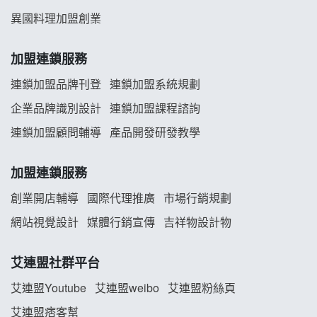
異國料理加盟創業
舒油頭加盟說明會
加盟連鎖服務
韓金量加盟說明會
連鎖加盟品牌刊登
連鎖加盟系統規劃
義氣豐發雞加盟說明會
企業品牌識別設計
連鎖加盟課程諮詢
連鎖加盟顧問輔導
產品開發研發教學
Mr.Wish加盟說明會
白鬍泡泡 BOHO POPO加盟說明會
加盟連鎖服務
創業開店輔導
國際代理推廣
市場行銷規劃
雞咕雞咕加盟說明會
網站視覺設計
媒體行銷宣傳
吉祥物設計物
TEA TOP加盟說明會
艾連盟社群平台
珍好味臭臭鍋加盟說明會
艾連盟Youtube
艾連盟weibo
艾連盟粉絲頁
艾連盟痞客幫
藍象廷泰式火鍋加盟說明會