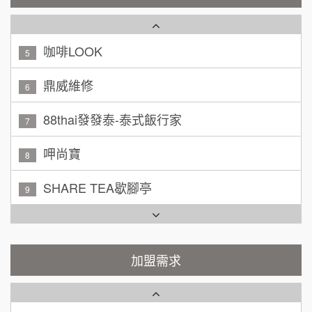
潮鍋癮
4
200萬~300萬
加盟預算
咖啡LOOK
5
黃 先生/小姐
台北市
鼎威維修
100萬~150萬
6
加盟預算
88thai發發泰-泰式飯行家
7
林 先生/小姐
屏東縣
100萬 ~ 200萬
加盟預算
呷尚寶
8
吳 先生/小姐
屏東縣
SHARE TEA歇腳亭
9
100萬~200萬
加盟預算
TEA TOP台灣第一味
10
周 先生/小姐
台北
Cozy coffee可集咖啡
1
100萬 ~150萬
加盟預算
加盟需求
霏等茶
2
徐 先生/小姐
新北市
50萬~75萬
秉宏小米甜甜圈