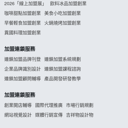
2026「線上加盟展」
飲料冰品加盟創業
龍涎居好湯加盟說明會
咖啡甜點加盟創業
美食小吃加盟創業
早餐輕食加盟創業
火鍋燒烤加盟創業
舒油頭加盟說明會
異國料理加盟創業
韓金量加盟說明會
加盟連鎖服務
義氣豐發雞加盟說明會
連鎖加盟品牌刊登
連鎖加盟系統規劃
企業品牌識別設計
連鎖加盟課程諮詢
Mr.Wish加盟說明會
連鎖加盟顧問輔導
產品開發研發教學
白鬍泡泡 BOHO POPO加盟說明會
加盟連鎖服務
雞咕雞咕加盟說明會
創業開店輔導
國際代理推廣
市場行銷規劃
TEA TOP加盟說明會
網站視覺設計
媒體行銷宣傳
吉祥物設計物
珍好味臭臭鍋加盟說明會