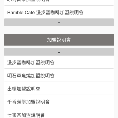
潮味決-湯滷專門店加盟說明會
呂 先生/小姐
新竹市
Ramble Café 漫步藍咖啡加盟說明會
200萬~400萬
加盟預算
鬍子茶加盟說明會
微風亭鐵板燒加盟說明會
顏 先生/小姐
台北市
鮮茶道加盟說明會
鮮茶道加盟說明會
加盟說明會
100萬 ~ 200萬
加盟預算
微風亭鐵板燒加盟說明會
【曉妍美妝】誠徵行政櫃檯
廖 先生/小姐
高雄市
漫步藍咖啡加盟說明會
200萬~300萬
自助洗衣店誠徵代洗收送人員(台中市)
加盟預算
明石章魚燒加盟說明會
MUSHEN徵SPA美容芳療師
出櫃加盟說明會
日十。早午食加盟說明會
千香漢堡加盟說明會
拾鑶火鍋加盟說明會
七盞茶加盟說明會
全家加盟說明會