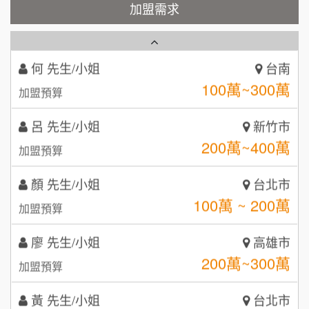
霏等茶
加盟需求
2
徐 先生/小姐
新北市
50萬~75萬
加盟預算
秉宏小米甜甜圈
3
何 先生/小姐
台南
潮鍋癮
4
100萬~300萬
加盟預算
咖啡LOOK
5
呂 先生/小姐
新竹市
鼎威維修
6
200萬~400萬
加盟預算
【曉妍美妝】誠徵行政櫃檯
88thai發發泰-泰式飯行家
7
顏 先生/小姐
台北市
自助洗衣店誠徵代洗收送人員(台中市)
100萬 ~ 200萬
呷尚寶
加盟預算
8
MUSHEN徵SPA美容芳療師
廖 先生/小姐
SHARE TEA歇腳亭
高雄市
9
200萬~300萬
加盟預算
日十。早午食加盟說明會
TEA TOP台灣第一味
10
黃 先生/小姐
台北市
拾鑶火鍋加盟說明會