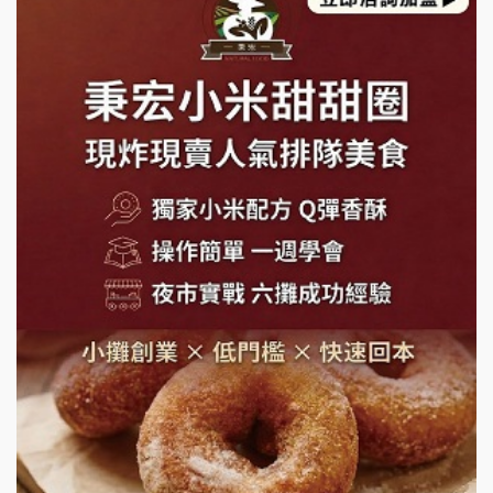
莫尼早餐Morni加盟說明會
手作功夫茶加盟說明會
SHARE TEA歇腳亭加盟說明會
潮味決-湯滷專門店加盟說明會
鬍子茶加盟說明會
鮮茶道加盟說明會
微風亭鐵板燒加盟說明會
漫步藍咖啡加盟說明會
明石章魚燒加盟說明會