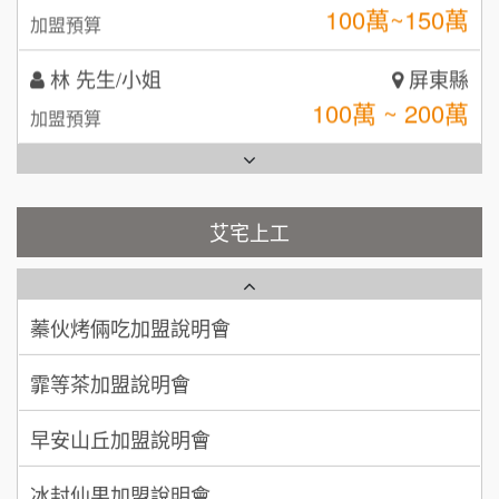
100萬~150萬
加盟預算
全家加盟說明會
林 先生/小姐
屏東縣
台灣G湯加盟說明會
100萬 ~ 200萬
加盟預算
彭富貴加盟說明會
吳 先生/小姐
屏東縣
100萬~200萬
藍象廷泰式火鍋加盟說明會
加盟預算
NU PASTA義大利麵加盟說明會
艾宅上工
日十。早午食加盟說明會
周 先生/小姐
台北
潮鍋癮加盟說明會
100萬 ~150萬
加盟預算
上宇林加盟說明會
蓁伙烤倆吃加盟說明會
徐 先生/小姐
新北市
莫尼早餐Morni加盟說明會
霏等茶加盟說明會
50萬~75萬
加盟預算
手作功夫茶加盟說明會
早安山丘加盟說明會
何 先生/小姐
台南
SHARE TEA歇腳亭加盟說明會
100萬~300萬
加盟預算
冰封仙果加盟說明會