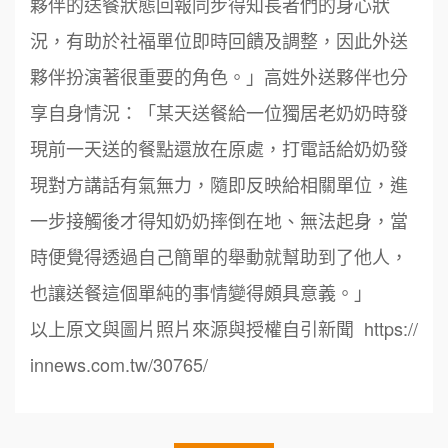
夥伴的送餐狀態回報同步得知長者們的身心狀
況，有助於社福單位即時回饋及調整，因此外送
周 先生/小姐
台北
夥伴扮演著很重要的角色。」高姓外送夥伴也分
100萬 ~150萬
加盟預算
享自身情況：「某天送餐給一位獨居老奶奶時發
鼎威維修
6
現前一天送的餐點還放在原處，打電話給奶奶發
徐 先生/小姐
新北市
88thai發發泰-泰式飯行家
7
50萬~75萬
現對方講話有氣無力，隨即反映給相關單位，進
加盟預算
呷尚寶
一步接觸後才得知奶奶摔倒在地、無法起身，當
8
何 先生/小姐
台南
時便覺得透過自己簡單的舉動就幫助到了他人，
SHARE TEA歇腳亭
100萬~300萬
9
加盟預算
也讓送餐這個單純的事情變得頗具意義。」
TEA TOP台灣第一味
10
呂 先生/小姐
新竹市
以上原文與圖片照片來源與授權自引新聞 https://
200萬~400萬
加盟預算
Cozy coffee可集咖啡
innews.com.tw/30765/
1
顏 先生/小姐
台北市
霏等茶
2
100萬 ~ 200萬
加盟預算