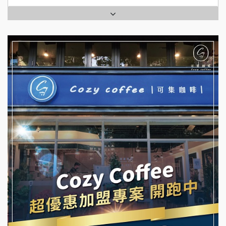
拉亞漢堡加盟說明會
台灣G湯加盟說明會
杜芳子古味茶鋪加盟說明會
彭富貴加盟說明會
優握握×酸奶大獅加盟說明會
NU PASTA義大利麵加盟說明會
冬城門加盟說明會
潮鍋癮加盟說明會
拾鑶火鍋加盟說明會
蓁伙烤倆吃加盟說明會
阿性情趣無人販售所加盟明會
霏等茶加盟說明會
龍涎居好湯加盟說明會
早安山丘加盟說明會
舒油頭加盟說明會
冰封仙果加盟說明會
韓金量加盟說明會
Ramble Café 漫步藍咖啡加盟說明會