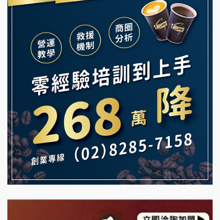
義氣豐發雞加盟說明會
微風亭鐵板燒加盟說明會
Mr.Wish加盟說明會
鮮茶道加盟說明會
白鬍泡泡 BOHO POPO加盟說明會
【曉妍美妝】誠徵行政櫃檯
雞咕雞咕加盟說明會
自助洗衣店誠徵代洗收送人員(台中市)
TEA TOP加盟說明會
MUSHEN徵SPA美容芳療師
珍好味臭臭鍋加盟說明會
日十。早午食加盟說明會
藍象廷泰式火鍋加盟說明會
拾鑶火鍋加盟說明會
日十。早午食加盟說明會
上宇林加盟說明會