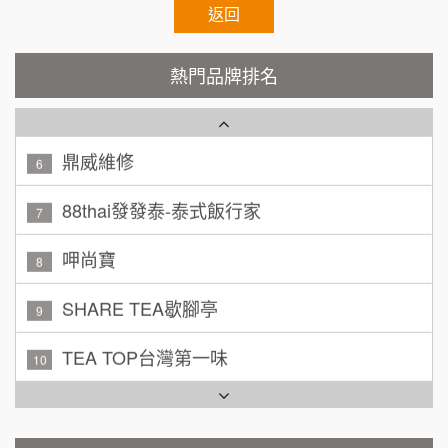
秉宏小米甜甜圈
返回
3
廖 先生/小姐
高雄市
潮鍋癮
4
200萬~300萬
熱門品牌排名
加盟預算
咖啡LOOK
5
黃 先生/小姐
台北市
100萬~150萬
鼎威維修
加盟預算
6
林 先生/小姐
88thai發發泰-泰式飯行家
屏東縣
7
100萬 ~ 200萬
加盟預算
呷尚寶
8
吳 先生/小姐
屏東縣
SHARE TEA歇腳亭
9
100萬~200萬
加盟預算
TEA TOP台灣第一味
10
周 先生/小姐
台北
Cozy coffee可集咖啡
100萬 ~150萬
1
加盟預算