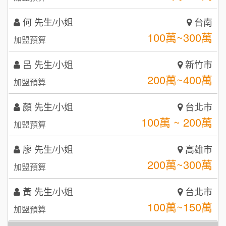
潮鍋癮
4
何 先生/小姐
台南
100萬~300萬
咖啡LOOK
加盟預算
5
鼎威維修
呂 先生/小姐
新竹市
6
200萬~400萬
加盟預算
【曉妍美妝】誠徵行政櫃檯
88thai發發泰-泰式飯行家
7
顏 先生/小姐
台北市
自助洗衣店誠徵代洗收送人員(台中市)
呷尚寶
8
100萬 ~ 200萬
加盟預算
MUSHEN徵SPA美容芳療師
SHARE TEA歇腳亭
9
廖 先生/小姐
高雄市
日十。早午食加盟說明會
TEA TOP台灣第一味
200萬~300萬
10
加盟預算
拾鑶火鍋加盟說明會
黃 先生/小姐
台北市
100萬~150萬
加盟預算
全家加盟說明會
林 先生/小姐
屏東縣