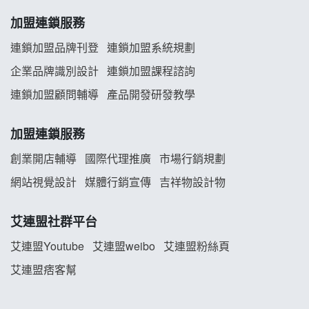
舒油頭加盟說明會
加盟連鎖服務
韓金量加盟說明會
連鎖加盟品牌刊登
連鎖加盟系統規劃
企業品牌識別設計
連鎖加盟課程諮詢
義氣豐發雞加盟說明會
連鎖加盟顧問輔導
產品開發研發教學
Mr.Wish加盟說明會
加盟連鎖服務
白鬍泡泡 BOHO POPO加盟說明會
創業開店輔導
國際代理推廣
市場行銷規劃
雞咕雞咕加盟說明會
網站視覺設計
媒體行銷宣傳
吉祥物設計物
TEA TOP加盟說明會
艾連盟社群平台
珍好味臭臭鍋加盟說明會
艾連盟Youtube
艾連盟weibo
艾連盟粉絲頁
艾連盟痞客幫
藍象廷泰式火鍋加盟說明會