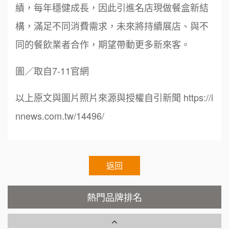
績，每年穩健成長，因此引進名店現做餐盒新結
鼎威維修
100萬 ~150萬
6
加盟預算
構，滿足不同消費需求，未來將持續展店、與不
88thai發發泰-泰式飯行家
7
徐 先生/小姐
新北市
同的餐飲業者合作，期望帶動更多新來客。
50萬~75萬
加盟預算
呷尚寶
8
圖／取自7-11官網
何 先生/小姐
台南
SHARE TEA歇腳亭
9
以上原文與圖片照片來源與授權自引新聞 https://i
100萬~300萬
加盟預算
TEA TOP台灣第一味
nnews.com.tw/14496/
10
呂 先生/小姐
新竹市
Cozy coffee可集咖啡
1
200萬~400萬
加盟預算
霏等茶
返回
2
顏 先生/小姐
台北市
100萬 ~ 200萬
秉宏小米甜甜圈
加盟預算
3
熱門品牌排名
潮鍋癮
廖 先生/小姐
高雄市
4
200萬~300萬