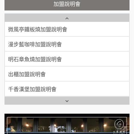
微風亭鐵板燒加盟說明會
加盟預算
加盟說明會
鮮茶道加盟說明會
鮮茶道加盟說明會
顏 先生/小姐
台北市
100萬 ~ 200萬
加盟預算
微風亭鐵板燒加盟說明會
【曉妍美妝】誠徵行政櫃檯
廖 先生/小姐
高雄市
漫步藍咖啡加盟說明會
自助洗衣店誠徵代洗收送人員(台中市)
200萬~300萬
加盟預算
明石章魚燒加盟說明會
MUSHEN徵SPA美容芳療師
出櫃加盟說明會
日十。早午食加盟說明會
千香漢堡加盟說明會
拾鑶火鍋加盟說明會
七盞茶加盟說明會
全家加盟說明會
拉亞漢堡加盟說明會
台灣G湯加盟說明會
杜芳子古味茶鋪加盟說明會