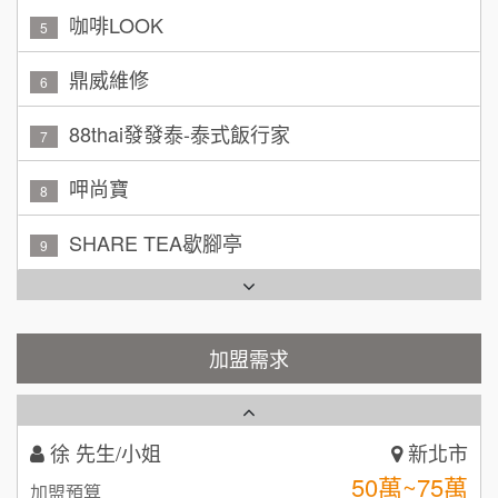
加盟預算
咖啡LOOK
5
黃 先生/小姐
台北市
鼎威維修
6
100萬~150萬
加盟預算
88thai發發泰-泰式飯行家
7
林 先生/小姐
屏東縣
呷尚寶
100萬 ~ 200萬
8
加盟預算
SHARE TEA歇腳亭
9
吳 先生/小姐
屏東縣
100萬~200萬
加盟預算
TEA TOP台灣第一味
10
周 先生/小姐
台北
Cozy coffee可集咖啡
1
加盟需求
100萬 ~150萬
加盟預算
霏等茶
2
徐 先生/小姐
新北市
秉宏小米甜甜圈
3
50萬~75萬
加盟預算