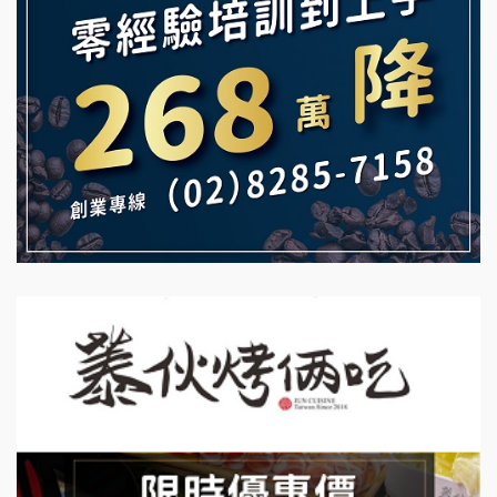
鮮茶道加盟說明會
白鬍泡泡 BOHO POPO加盟說明會
【曉妍美妝】誠徵行政櫃檯
雞咕雞咕加盟說明會
自助洗衣店誠徵代洗收送人員(台中市)
TEA TOP加盟說明會
MUSHEN徵SPA美容芳療師
珍好味臭臭鍋加盟說明會
日十。早午食加盟說明會
藍象廷泰式火鍋加盟說明會
拾鑶火鍋加盟說明會
日十。早午食加盟說明會
上宇林加盟說明會
莫尼早餐Morni加盟說明會