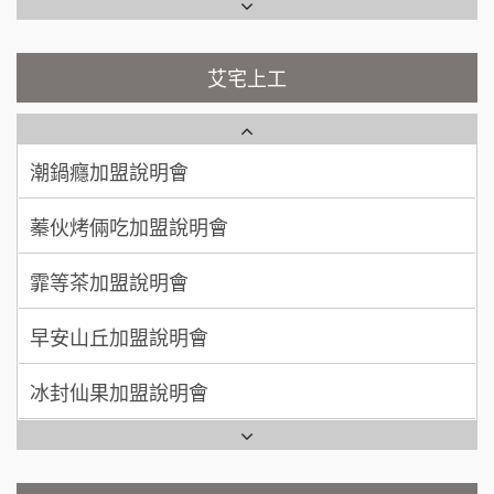
台灣G湯加盟說明會
100萬 ~ 200萬
加盟預算
彭富貴加盟說明會
艾宅上工
吳 先生/小姐
屏東縣
藍象廷泰式火鍋加盟說明會
NU PASTA義大利麵加盟說明會
100萬~200萬
加盟預算
日十。早午食加盟說明會
潮鍋癮加盟說明會
周 先生/小姐
台北
100萬 ~150萬
上宇林加盟說明會
蓁伙烤倆吃加盟說明會
加盟預算
莫尼早餐Morni加盟說明會
徐 先生/小姐
新北市
霏等茶加盟說明會
50萬~75萬
加盟預算
手作功夫茶加盟說明會
早安山丘加盟說明會
何 先生/小姐
台南
SHARE TEA歇腳亭加盟說明會
冰封仙果加盟說明會
100萬~300萬
加盟預算
潮味決-湯滷專門店加盟說明會
Ramble Café 漫步藍咖啡加盟說明會
呂 先生/小姐
新竹市
鬍子茶加盟說明會
200萬~400萬