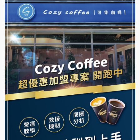
彭富貴加盟說明會
優握握×酸奶大獅加盟說明會
NU PASTA義大利麵加盟說明會
冬城門加盟說明會
潮鍋癮加盟說明會
拾鑶火鍋加盟說明會
蓁伙烤倆吃加盟說明會
阿性情趣無人販售所加盟明會
霏等茶加盟說明會
龍涎居好湯加盟說明會
早安山丘加盟說明會
舒油頭加盟說明會
冰封仙果加盟說明會
韓金量加盟說明會
Ramble Café 漫步藍咖啡加盟說明會
義氣豐發雞加盟說明會
微風亭鐵板燒加盟說明會
Mr.Wish加盟說明會