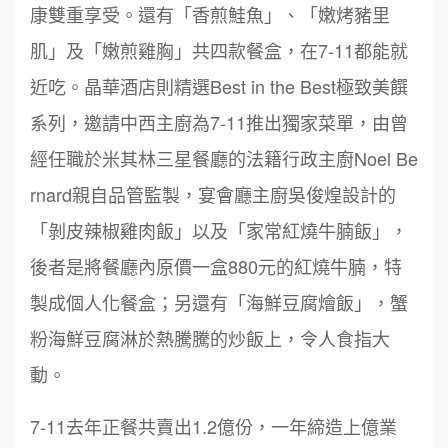
康雙重享受。還有「香煎鮭魚」、「嫩烤豬里
肌」及「嫩煎雞胸」共四款餐盒，在7-11都能就
近吃。晶華酒店則精選Best in the Best極致美饌
系列，邀請中西主廚為7-11推出獨家菜單，由曾
經任職於米其林三星餐廳的法籍行政主廚Noel Be
rnard親自品管監製，宴會廳主廚吳俊煌設計的
「剝皮辣椒雞肉飯」以及「家常紅燒牛腩飯」，
後者是將餐廳內原價一盒880元的紅燒牛腩，特
製成個人化餐盒；另還有「海鮮豆腐燴飯」，蟹
粉海鮮豆腐淋於熱騰騰的炒飯上，令人食指大
動。
7-11去年正餐共賣出1.2億份，一年締造上億業
周 先生/小姐
台北