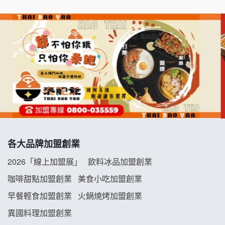
千香漢堡加盟說明會
七盞茶加盟說明會
拉亞漢堡加盟說明會
杜芳子古味茶鋪加盟說明會
優握握×酸奶大獅加盟說明會
冬城門加盟說明會
各大品牌加盟創業
拾鑶火鍋加盟說明會
2026「線上加盟展」
飲料冰品加盟創業
阿性情趣無人販售所加盟明會
咖啡甜點加盟創業
美食小吃加盟創業
早餐輕食加盟創業
火鍋燒烤加盟創業
龍涎居好湯加盟說明會
異國料理加盟創業