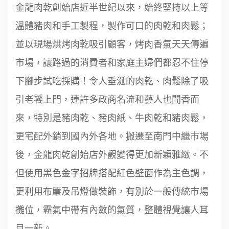
金龍肉乾創始店近半世紀以來，始終堅持以上等
溫體豬肉和手工製程，製作可口的肉乾和肉鬆；
並以現場烘烤肉乾吸引顧客，烤肉香氣天天傳遍
市場，讓路過的消費者和家庭主婦們都忍不住停
下腳步試吃採購！令人垂涎的肉乾、肉鬆除了吸
引老饕上門，連許多政商名流和藝人也聞香而
來，特別是豬肉乾、豬肉紙、牛肉乾和豬肉鬆，
更宅配外銷到國內外各地。搬遷至南門中繼市場
後，金龍肉乾創始店外觀變得更加新穎雅緻。不
但使用黑色金字招牌搭配紅色壁面作為主色調，
更利用布簾及吊燈做裝飾，有別於一般傳統市場
攤位，霸氣中帶有內斂的氣質，整體視覺讓人耳
目一新。