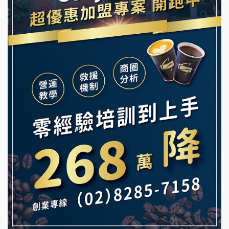
龍涎居好湯加盟說明會
早安山丘加盟說明會
舒油頭加盟說明會
冰封仙果加盟說明會
韓金量加盟說明會
Ramble Café 漫步藍咖啡加盟說明會
義氣豐發雞加盟說明會
微風亭鐵板燒加盟說明會
Mr.Wish加盟說明會
鮮茶道加盟說明會
白鬍泡泡 BOHO POPO加盟說明會
【曉妍美妝】誠徵行政櫃檯
雞咕雞咕加盟說明會
自助洗衣店誠徵代洗收送人員(台中市)
TEA TOP加盟說明會
MUSHEN徵SPA美容芳療師
珍好味臭臭鍋加盟說明會
日十。早午食加盟說明會