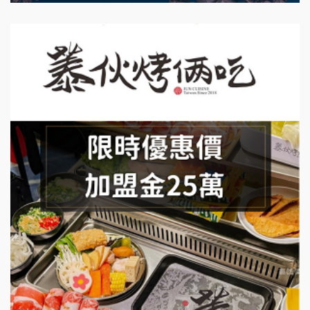
藍象廷泰式火鍋加盟說明會
拾鑶火鍋加盟說明會
日十。早午食加盟說明會
上宇林加盟說明會
莫尼早餐Morni加盟說明會
手作功夫茶加盟說明會
SHARE TEA歇腳亭加盟說明會
潮味決-湯滷專門店加盟說明會
鬍子茶加盟說明會
鮮茶道加盟說明會