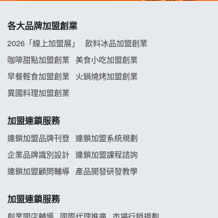
冬城門加盟說明會
各大品牌加盟創業
拾鑶火鍋加盟說明會
2026「線上加盟展」
飲料冰品加盟創業
阿性情趣無人販售所加盟明會
咖啡甜點加盟創業
美食小吃加盟創業
早餐輕食加盟創業
火鍋燒烤加盟創業
龍涎居好湯加盟說明會
異國料理加盟創業
舒油頭加盟說明會
加盟連鎖服務
韓金量加盟說明會
連鎖加盟品牌刊登
連鎖加盟系統規劃
企業品牌識別設計
連鎖加盟課程諮詢
義氣豐發雞加盟說明會
連鎖加盟顧問輔導
產品開發研發教學
Mr.Wish加盟說明會
加盟連鎖服務
白鬍泡泡 BOHO POPO加盟說明會
創業開店輔導
國際代理推廣
市場行銷規劃