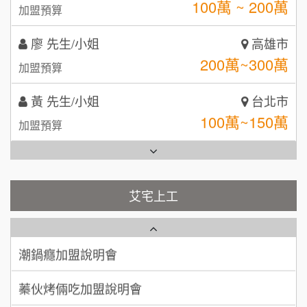
100萬 ~ 200萬
加盟預算
MUSHEN徵SPA美容芳療師
SHARE TEA歇腳亭
9
廖 先生/小姐
高雄市
日十。早午食加盟說明會
TEA TOP台灣第一味
10
200萬~300萬
加盟預算
拾鑶火鍋加盟說明會
黃 先生/小姐
台北市
全家加盟說明會
100萬~150萬
加盟預算
台灣G湯加盟說明會
林 先生/小姐
屏東縣
100萬 ~ 200萬
加盟預算
彭富貴加盟說明會
艾宅上工
藍象廷泰式火鍋加盟說明會
吳 先生/小姐
屏東縣
NU PASTA義大利麵加盟說明會
100萬~200萬
加盟預算
日十。早午食加盟說明會
潮鍋癮加盟說明會
周 先生/小姐
台北
上宇林加盟說明會
蓁伙烤倆吃加盟說明會
100萬 ~150萬
加盟預算