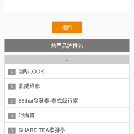
呂 先生/小姐
新竹市
Cozy coffee可集咖啡
1
200萬~400萬
加盟預算
霏等茶
返回
2
顏 先生/小姐
台北市
秉宏小米甜甜圈
3
100萬 ~ 200萬
熱門品牌排名
加盟預算
潮鍋癮
4
廖 先生/小姐
高雄市
200萬~300萬
咖啡LOOK
加盟預算
5
黃 先生/小姐
鼎威維修
台北市
6
100萬~150萬
加盟預算
88thai發發泰-泰式飯行家
7
林 先生/小姐
屏東縣
呷尚寶
8
100萬 ~ 200萬
加盟預算
SHARE TEA歇腳亭
9