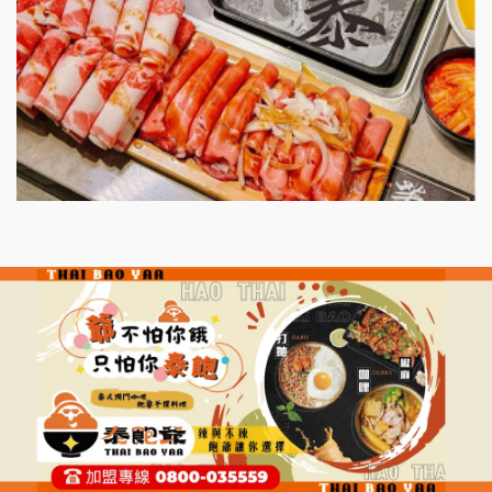
微風亭鐵板燒加盟說明會
漫步藍咖啡加盟說明會
明石章魚燒加盟說明會
出櫃加盟說明會
千香漢堡加盟說明會
七盞茶加盟說明會
拉亞漢堡加盟說明會
杜芳子古味茶鋪加盟說明會
優握握×酸奶大獅加盟說明會