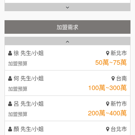
吳 先生/小姐
屏東縣
TEA TOP台灣第一味
100萬~200萬
10
加盟預算
Cozy coffee可集咖啡
加盟需求
1
周 先生/小姐
台北
100萬 ~150萬
加盟預算
霏等茶
2
徐 先生/小姐
新北市
秉宏小米甜甜圈
3
50萬~75萬
加盟預算
潮鍋癮
4
何 先生/小姐
台南
咖啡LOOK
5
100萬~300萬
加盟預算
鼎威維修
6
呂 先生/小姐
新竹市
【曉妍美妝】誠徵行政櫃檯
200萬~400萬
88thai發發泰-泰式飯行家
加盟預算
7
自助洗衣店誠徵代洗收送人員(台中市)
顏 先生/小姐
呷尚寶
台北市
8