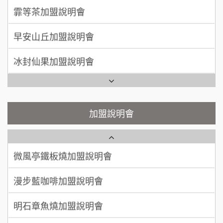
莫尼早餐Morni加盟說明會
霏等茶加盟說明會
徐 先生/小姐
新北市
手作功夫茶加盟說明會
50萬~75萬
加盟預算
早安山丘加盟說明會
SHARE TEA歇腳亭加盟說明會
何 先生/小姐
台南
冰封仙果加盟說明會
100萬~300萬
加盟預算
潮味決-湯滷專門店加盟說明會
Ramble Café 漫步藍咖啡加盟說明會
呂 先生/小姐
新竹市
鬍子茶加盟說明會
微風亭鐵板燒加盟說明會
加盟說明會
200萬~400萬
加盟預算
鮮茶道加盟說明會
鮮茶道加盟說明會
顏 先生/小姐
台北市
微風亭鐵板燒加盟說明會
100萬 ~ 200萬
【曉妍美妝】誠徵行政櫃檯
加盟預算
漫步藍咖啡加盟說明會
廖 先生/小姐
高雄市
自助洗衣店誠徵代洗收送人員(台中市)
200萬~300萬
加盟預算
明石章魚燒加盟說明會
MUSHEN徵SPA美容芳療師