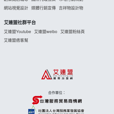
雞咕雞咕加盟說明會
網站視覺設計
媒體行銷宣傳
吉祥物設計物
TEA TOP加盟說明會
艾連盟社群平台
珍好味臭臭鍋加盟說明會
艾連盟Youtube
艾連盟weibo
艾連盟粉絲頁
艾連盟痞客幫
藍象廷泰式火鍋加盟說明會
日十。早午食加盟說明會
上宇林加盟說明會
莫尼早餐Morni加盟說明會
合作單位：
手作功夫茶加盟說明會