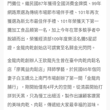
門攤位。繼民國87年獲得全國消費金牌獎、99年
網路票選為傳統市場節市場伴手禮、101年再次
獲選為新北市最佳伴手禮、101年榮獲天下第一
攤加工食品類第一名，加上今年在眾多競爭者中
脫穎而出，榮獲經濟部109年度樂活名攤5星認
證，金龍肉乾創始店可謂實至名歸金光閃閃。
金龍肉乾創辦人王欽龍先生曾在臺中肉乾肉鬆名
店「廖萬益肉鬆店」拜師學藝，於民國65年偕同
妻子白玉嬌北上南門市場創辦了第一間「金龍肉
脯行」，剛開始僅有4坪大的空間，從清晨開始打
拼到天黑，只為慢工出細活，製作出讓顧客讚賞
的美味肉乾、肉鬆，傳遞給大家最幸福的滋味。