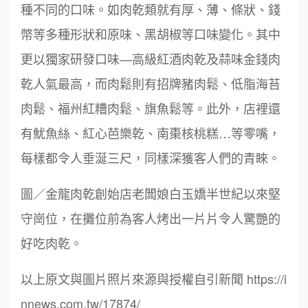
種不同的口味。如肉乾類就有厚、薄、條狀、錢
幣等多種形狀和原味、黑胡椒等口味變化。其中
更以獨家研發口味—高級紅酒肉乾及蒜味金錢肉
乾人氣最高，而肉鬆則有招牌豬肉鬆、低脂海苔
肉鬆、福州紅糟肉鬆、旗魚鬆等。此外，店裡還
有魷魚絲、紅心芭樂乾、南棗核桃糕…等零嘴，
每樣都令人垂涎三尺，同樣深獲客人們的青睞。
周 先生/小姐
台北
鼎威維修
6
100萬 ~150萬
加盟預算
圖／金龍肉乾創始店老闆娘白玉嬌半世紀以來堅
88thai發發泰-泰式飯行家
7
徐 先生/小姐
新北市
守崗位，在攤位前為客人烤出一片片令人驚艷的
呷尚寶
50萬~75萬
8
加盟預算
好吃肉乾。
SHARE TEA歇腳亭
9
何 先生/小姐
台南
以上原文與圖片照片來源與授權自引新聞 https://i
100萬~300萬
加盟預算
TEA TOP台灣第一味
nnews.com.tw/17874/
10