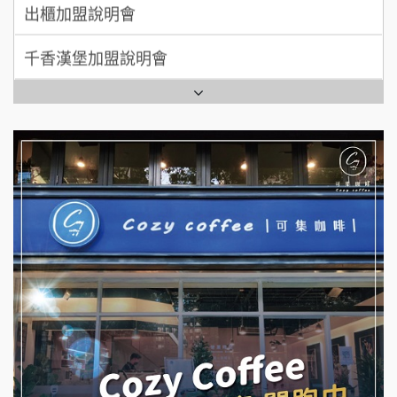
出櫃加盟說明會
日十。早午食加盟說明會
千香漢堡加盟說明會
拾鑶火鍋加盟說明會
七盞茶加盟說明會
全家加盟說明會
拉亞漢堡加盟說明會
台灣G湯加盟說明會
杜芳子古味茶鋪加盟說明會
彭富貴加盟說明會
優握握×酸奶大獅加盟說明會
NU PASTA義大利麵加盟說明會
冬城門加盟說明會
潮鍋癮加盟說明會
拾鑶火鍋加盟說明會
蓁伙烤倆吃加盟說明會
阿性情趣無人販售所加盟明會
霏等茶加盟說明會