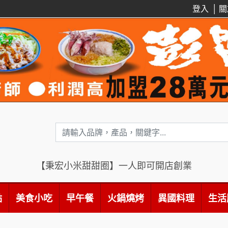
登入
│
關
【秉宏小米甜甜圈】一人即可開店創業
點
美食小吃
早午餐
火鍋燒烤
異國料理
生活