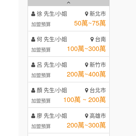
霏等茶
2
徐 先生/小姐
新北市
秉宏小米甜甜圈
3
50萬~75萬
加盟預算
潮鍋癮
4
何 先生/小姐
台南
咖啡LOOK
5
100萬~300萬
加盟預算
鼎威維修
6
呂 先生/小姐
新竹市
【曉妍美妝】誠徵行政櫃檯
200萬~400萬
88thai發發泰-泰式飯行家
加盟預算
7
自助洗衣店誠徵代洗收送人員
顏 先生/小姐
呷尚寶
台北市
8
(台中市)
100萬 ~ 200萬
加盟預算
MUSHEN徵SPA美容芳療師
SHARE TEA歇腳亭
9
廖 先生/小姐
高雄市
日十。早午食加盟說明會
TEA TOP台灣第一味
10
200萬~300萬
加盟預算
拾鑶火鍋加盟說明會