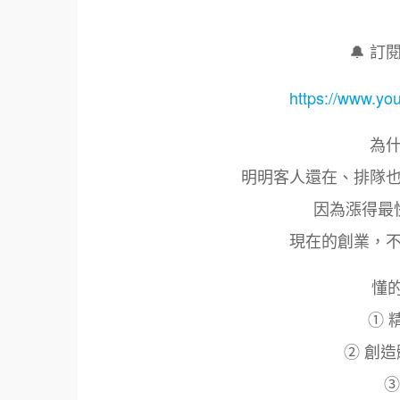
🔔 
https://www.y
為
明明客人還在、排隊
因為漲得最
現在的創業，
懂
① 
② 創
③