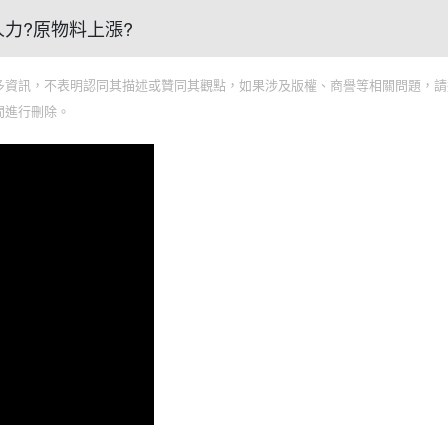
?人力?原物料上漲?
多資訊，不表明認同其描述或贊同其觀點，如果涉及版權、商譽等相關問題，請
間進行刪除。