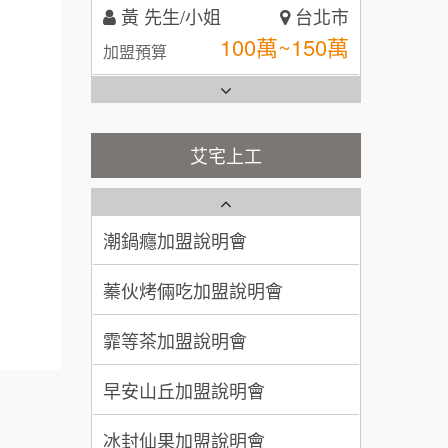
黃 先生/小姐
台北市
全家加盟說明會
100萬~150萬
加盟預算
台灣G湯加盟說明會
林 先生/小姐
屏東縣
100萬 ~ 200萬
加盟預算
彭富貴加盟說明會
艾宅上工
藍象廷泰式火鍋加盟說明會
吳 先生/小姐
屏東縣
NU PASTA義大利麵加盟說明
100萬~200萬
會
加盟預算
日十。早午食加盟說明會
潮鍋癮加盟說明會
周 先生/小姐
台北
上宇林加盟說明會
蓁伙烤倆吃加盟說明會
100萬 ~150萬
加盟預算
莫尼早餐Morni加盟說明會
霏等茶加盟說明會
徐 先生/小姐
新北市
手作功夫茶加盟說明會
50萬~75萬
加盟預算
早安山丘加盟說明會
SHARE TEA歇腳亭加盟說明會
何 先生/小姐
台南
冰封仙果加盟說明會