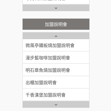
100萬~300萬
加盟預算
潮味決-湯滷專門店加盟說明會
Ramble Café 漫步藍咖啡加盟
說明會
呂 先生/小姐
新竹市
鬍子茶加盟說明會
微風亭鐵板燒加盟說明會
加盟說明會
200萬~400萬
加盟預算
鮮茶道加盟說明會
鮮茶道加盟說明會
顏 先生/小姐
台北市
微風亭鐵板燒加盟說明會
100萬 ~ 200萬
【曉妍美妝】誠徵行政櫃檯
加盟預算
漫步藍咖啡加盟說明會
廖 先生/小姐
高雄市
自助洗衣店誠徵代洗收送人員
200萬~300萬
(台中市)
加盟預算
明石章魚燒加盟說明會
MUSHEN徵SPA美容芳療師
出櫃加盟說明會
日十。早午食加盟說明會
千香漢堡加盟說明會
拾鑶火鍋加盟說明會
七盞茶加盟說明會
全家加盟說明會