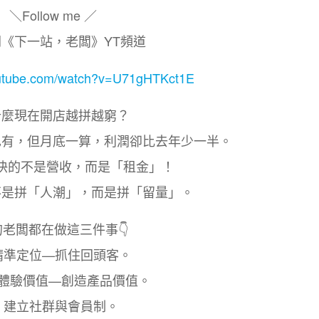
＼Follow me ／
訂閱《下一站，老闆》YT頻道
outube.com/watch?v=U71gHTKct1E
什麼現在開店越拼越窮？
也有，但月底一算，利潤卻比去年少一半。
快的不是營收，而是「租金」！
不是拼「人潮」，而是拼「留量」。
的老闆都在做這三件事👇
精準定位—抓住回頭客。
造體驗價值—創造產品價值。
 建立社群與會員制。