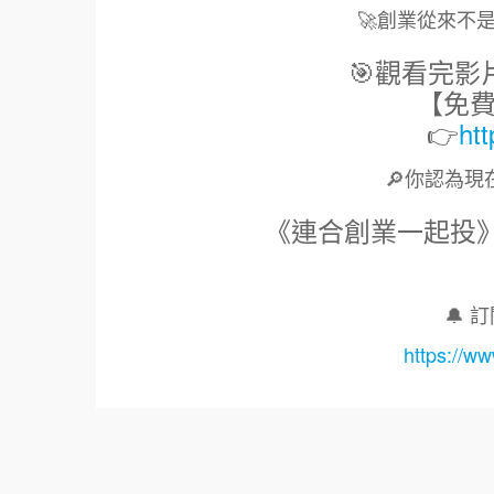
🚀創業從來不
🎯觀看完影
【免
👉
ht
🔎你認為現
《連合創業一起投》全民來票
🔔
https:/