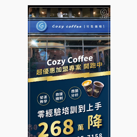
拉亞漢堡加盟說明會
台灣G湯加盟說明會
杜芳子古味茶鋪加盟說明會
彭富貴加盟說明會
優握握×酸奶大獅加盟說明會
NU PASTA義大利麵加盟說明
會
冬城門加盟說明會
潮鍋癮加盟說明會
拾鑶火鍋加盟說明會
蓁伙烤倆吃加盟說明會
阿性情趣無人販售所加盟明會
霏等茶加盟說明會
龍涎居好湯加盟說明會
早安山丘加盟說明會
舒油頭加盟說明會
冰封仙果加盟說明會
韓金量加盟說明會
Ramble Café 漫步藍咖啡加盟