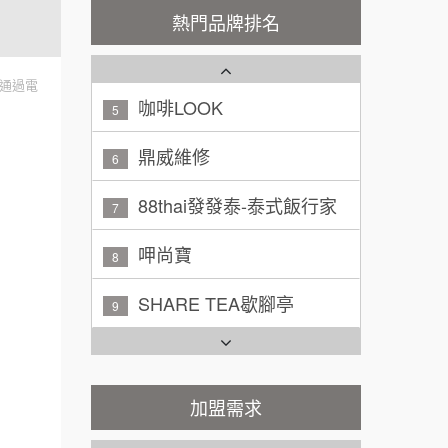
秉宏小米甜甜圈
3
100萬 ~ 200萬
熱門品牌排名
加盟預算
潮鍋癮
4
廖 先生/小姐
高雄市
通過電
200萬~300萬
咖啡LOOK
加盟預算
5
黃 先生/小姐
鼎威維修
台北市
6
100萬~150萬
加盟預算
88thai發發泰-泰式飯行家
7
林 先生/小姐
屏東縣
呷尚寶
8
100萬 ~ 200萬
加盟預算
SHARE TEA歇腳亭
9
吳 先生/小姐
屏東縣
TEA TOP台灣第一味
100萬~200萬
10
加盟預算
Cozy coffee可集咖啡
加盟需求
1
周 先生/小姐
台北
100萬 ~150萬
加盟預算