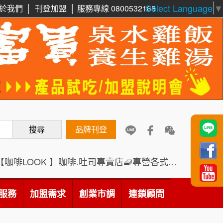
Select Language
▼
於我們
│
刊登加盟
│
服務專線 0800532168
周 先生/小姐
台北
鼎威維修
6
100萬 ~150萬
加盟預算
88thai發發泰-泰式飯行家
7
徐 先生/小姐
新北市
呷尚寶
50萬~75萬
8
加盟預算
搜尋
SHARE TEA歇腳亭
品牌刊登
9
何 先生/小姐
台南
100萬~300萬
加盟預算
TEA TOP台灣第一味
10
【咖啡LOOK 】咖啡.吐司專賣店🧇專營各式創意法式吐司
呂 先生/小姐
新竹市
Cozy coffee可集咖啡
1
200萬~400萬
服務
加盟需求
加盟預算
創業市調
連鎖顧問
霏等茶
2
顏 先生/小姐
台北市