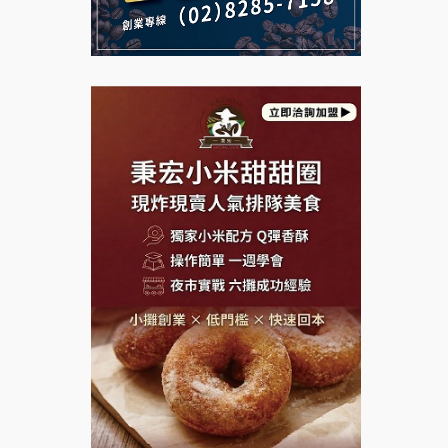
說明會
義氣豐發雞加盟說明會
微風亭鐵板燒加盟說明會
Mr.Wish加盟說明會
鮮茶道加盟說明會
白鬍泡泡 BOHO POPO加盟說
【曉妍美妝】誠徵行政櫃檯
明會
自助洗衣店誠徵代洗收送人員
雞咕雞咕加盟說明會
(台中市)
MUSHEN徵SPA美容芳療師
TEA TOP加盟說明會
日十。早午食加盟說明會
珍好味臭臭鍋加盟說明會
拾鑶火鍋加盟說明會
藍象廷泰式火鍋加盟說明會
日十。早午食加盟說明會