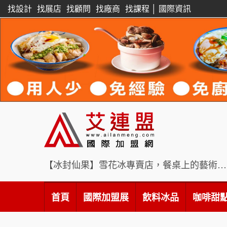
找設計
找展店
找顧問
找廠商
找課程
│
國際資訊
【冰封仙果】雪花冰專賣店，餐桌上的藝術饗宴
首頁
國際加盟展
飲料冰品
咖啡甜