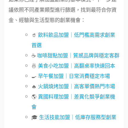
徐 先生/小姐
新北市
議依照不同產業類型進行篩選，找到最符合你資
50萬~75萬
鼎威維修
加盟預算
金、經驗與生活型態的創業機會：
6
何 先生/小姐
88thai發發泰-泰式飯行家
台南
7
🥤
飲料飲品加盟｜低門檻高需求創業
100萬~300萬
加盟預算
首選
呷尚寶
8
☕
咖啡甜點加盟｜質感品牌與穩定客群
呂 先生/小姐
新竹市
SHARE TEA歇腳亭
9
200萬~400萬
🍜
美食小吃加盟｜高翻桌率快速回本
加盟預算
TEA TOP台灣第一味
🍳
早午餐加盟｜日常消費穩定市場
10
顏 先生/小姐
台北市
🔥
火鍋燒烤加盟｜高客單價熱門市場
Cozy coffee可集咖啡
100萬 ~ 200萬
1
加盟預算
🌎
異國料理加盟｜差異化競爭創業機
霏等茶
2
廖 先生/小姐
高雄市
會
200萬~300萬
加盟預算
秉宏小米甜甜圈
🎓
生活技能加盟｜低庫存服務型創業
3