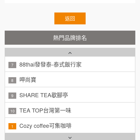
黃 先生/小姐
台北市
潮鍋癮
4
100萬~150萬
加盟預算
咖啡LOOK
返回
5
林 先生/小姐
屏東縣
鼎威維修
6
100萬 ~ 200萬
熱門品牌排名
加盟預算
88thai發發泰-泰式飯行家
7
吳 先生/小姐
屏東縣
100萬~200萬
呷尚寶
加盟預算
8
周 先生/小姐
SHARE TEA歇腳亭
台北
9
100萬 ~150萬
加盟預算
TEA TOP台灣第一味
10
徐 先生/小姐
新北市
Cozy coffee可集咖啡
1
50萬~75萬
加盟預算
霏等茶
2
何 先生/小姐
台南