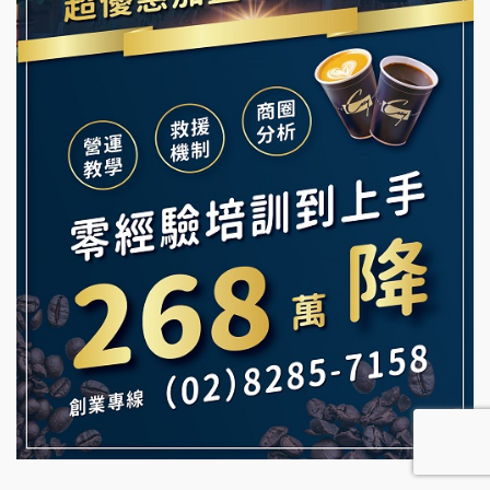
義氣豐發雞加盟說明會
微風亭鐵板燒加盟說明會
Mr.Wish加盟說明會
鮮茶道加盟說明會
白鬍泡泡 BOHO POPO加盟說明會
【曉妍美妝】誠徵行政櫃檯
雞咕雞咕加盟說明會
自助洗衣店誠徵代洗收送人員(台中市)
TEA TOP加盟說明會
MUSHEN徵SPA美容芳療師
珍好味臭臭鍋加盟說明會
日十。早午食加盟說明會
藍象廷泰式火鍋加盟說明會
拾鑶火鍋加盟說明會
日十。早午食加盟說明會
上宇林加盟說明會