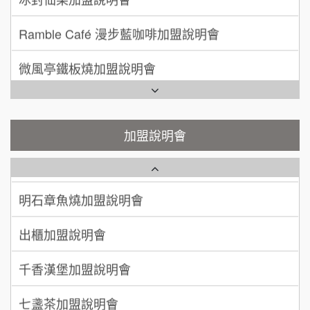
顏 先生/小姐
台北市
潮味決-湯滷專門店加盟說明會
Ramble Café 漫步藍咖啡加盟說明會
100萬 ~ 200萬
加盟預算
鬍子茶加盟說明會
微風亭鐵板燒加盟說明會
廖 先生/小姐
高雄市
鮮茶道加盟說明會
鮮茶道加盟說明會
200萬~300萬
加盟預算
微風亭鐵板燒加盟說明會
【曉妍美妝】誠徵行政櫃檯
加盟說明會
漫步藍咖啡加盟說明會
自助洗衣店誠徵代洗收送人員(台中市)
明石章魚燒加盟說明會
MUSHEN徵SPA美容芳療師
出櫃加盟說明會
日十。早午食加盟說明會
千香漢堡加盟說明會
拾鑶火鍋加盟說明會
七盞茶加盟說明會
全家加盟說明會