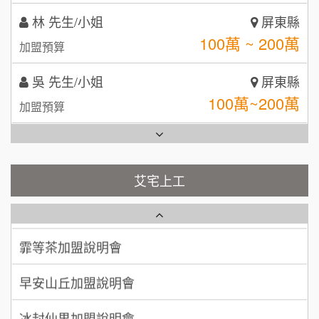
全家加盟說明會
吳 先生/小姐
屏東縣
台灣G湯加盟說明會
100萬~200萬
加盟預算
彭富貴加盟說明會
周 先生/小姐
台北
100萬 ~150萬
加盟預算
藍象廷泰式火鍋加盟說明會
NU PASTA義大利麵加盟說明會
徐 先生/小姐
新北市
日十。早午食加盟說明會
潮鍋癮加盟說明會
50萬~75萬
加盟預算
艾宅上工
上宇林加盟說明會
蓁伙烤倆吃加盟說明會
何 先生/小姐
台南
莫尼早餐Morni加盟說明會
霏等茶加盟說明會
100萬~300萬
加盟預算
手作功夫茶加盟說明會
早安山丘加盟說明會
呂 先生/小姐
新竹市
200萬~400萬
加盟預算
SHARE TEA歇腳亭加盟說明會
冰封仙果加盟說明會