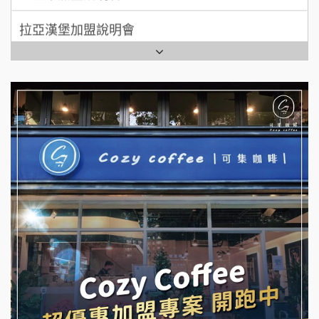
拉亞漢堡加盟說明會
台灣G湯加盟說明會
杜芳子古味茶鋪加盟說明會
彭富貴加盟說明會
優握握×酸奶大獅加盟說明會
NU PASTA義大利麵加盟說明會
冬城門加盟說明會
潮鍋癮加盟說明會
拾鑶火鍋加盟說明會
蓁伙烤倆吃加盟說明會
阿性情趣無人販售所加盟明會
霏等茶加盟說明會
龍涎居好湯加盟說明會
早安山丘加盟說明會
舒油頭加盟說明會
冰封仙果加盟說明會
韓金量加盟說明會
Ramble Café 漫步藍咖啡加盟說明會