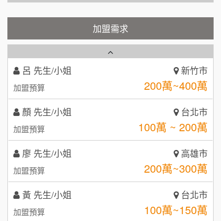
秉宏小米甜甜圈
100萬~300萬
3
加盟預算
潮鍋癮
加盟需求
4
呂 先生/小姐
新竹市
200萬~400萬
加盟預算
咖啡LOOK
5
顏 先生/小姐
台北市
鼎威維修
6
100萬 ~ 200萬
加盟預算
88thai發發泰-泰式飯行家
【曉妍美妝】誠徵行政櫃檯
7
廖 先生/小姐
高雄市
呷尚寶
8
200萬~300萬
自助洗衣店誠徵代洗收送人員(台中市)
加盟預算
SHARE TEA歇腳亭
9
MUSHEN徵SPA美容芳療師
黃 先生/小姐
台北市
100萬~150萬
TEA TOP台灣第一味
加盟預算
10
日十。早午食加盟說明會
林 先生/小姐
屏東縣
拾鑶火鍋加盟說明會
100萬 ~ 200萬
加盟預算