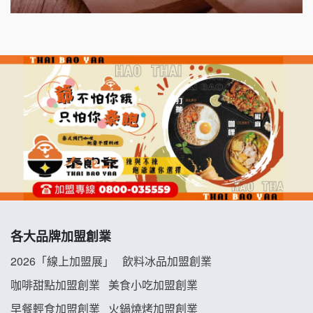
出櫃加盟說明會
千香漢堡加盟說明會
七盞茶加盟說明會
拉亞漢堡加盟說明會
杜芳子古味茶鋪加盟說明會
優握握×酸奶大獅加盟說明會
冬城門加盟說明會
各大品牌加盟創業
拾鑶火鍋加盟說明會
2026「線上加盟展」
飲料冰品加盟創業
阿性情趣無人販售所加盟明會
咖啡甜點加盟創業
美食小吃加盟創業
早餐輕食加盟創業
火鍋燒烤加盟創業