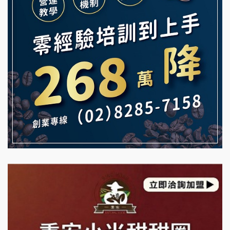
義氣豐發雞加盟說明會
微風亭鐵板燒加盟說明會
Mr.Wish加盟說明會
鮮茶道加盟說明會
白鬍泡泡 BOHO POPO加盟說明會
【曉妍美妝】誠徵行政櫃檯
雞咕雞咕加盟說明會
自助洗衣店誠徵代洗收送人員(台中市)
TEA TOP加盟說明會
MUSHEN徵SPA美容芳療師
珍好味臭臭鍋加盟說明會
日十。早午食加盟說明會
藍象廷泰式火鍋加盟說明會
拾鑶火鍋加盟說明會
日十。早午食加盟說明會
上宇林加盟說明會