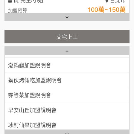
全家加盟說明會
100萬~150萬
加盟預算
台灣G湯加盟說明會
林 先生/小姐
屏東縣
100萬 ~ 200萬
加盟預算
彭富貴加盟說明會
艾宅上工
藍象廷泰式火鍋加盟說明會
吳 先生/小姐
屏東縣
NU PASTA義大利麵加盟說明會
100萬~200萬
加盟預算
日十。早午食加盟說明會
潮鍋癮加盟說明會
周 先生/小姐
台北
上宇林加盟說明會
蓁伙烤倆吃加盟說明會
100萬 ~150萬
加盟預算
莫尼早餐Morni加盟說明會
霏等茶加盟說明會
徐 先生/小姐
新北市
手作功夫茶加盟說明會
50萬~75萬
加盟預算
早安山丘加盟說明會
SHARE TEA歇腳亭加盟說明會
何 先生/小姐
台南
冰封仙果加盟說明會
100萬~300萬
加盟預算
潮味決-湯滷專門店加盟說明會