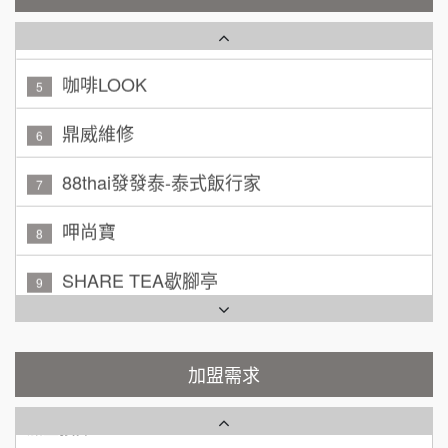
潮鍋癮
4
廖 先生/小姐
高雄市
200萬~300萬
咖啡LOOK
加盟預算
5
黃 先生/小姐
鼎威維修
台北市
6
100萬~150萬
加盟預算
88thai發發泰-泰式飯行家
7
林 先生/小姐
屏東縣
呷尚寶
8
100萬 ~ 200萬
加盟預算
SHARE TEA歇腳亭
9
吳 先生/小姐
屏東縣
TEA TOP台灣第一味
100萬~200萬
10
加盟預算
Cozy coffee可集咖啡
加盟需求
1
周 先生/小姐
台北
100萬 ~150萬
加盟預算
霏等茶
2