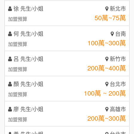
徐 先生/小姐
新北市
秉宏小米甜甜圈
3
50萬~75萬
加盟預算
潮鍋癮
4
何 先生/小姐
台南
咖啡LOOK
5
100萬~300萬
加盟預算
鼎威維修
6
呂 先生/小姐
新竹市
【曉妍美妝】誠徵行政櫃檯
200萬~400萬
88thai發發泰-泰式飯行家
加盟預算
7
自助洗衣店誠徵代洗收送人員(台中市)
顏 先生/小姐
呷尚寶
台北市
8
100萬 ~ 200萬
加盟預算
MUSHEN徵SPA美容芳療師
SHARE TEA歇腳亭
9
廖 先生/小姐
高雄市
日十。早午食加盟說明會
TEA TOP台灣第一味
10
200萬~300萬
加盟預算
拾鑶火鍋加盟說明會
黃 先生/小姐
台北市