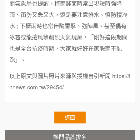
而氣象局也提醒，梅雨鋒面時常出現短時強降
雨、雨勢又急又大，還是要注意排水、慎防積淹
周 先生/小姐
台北
鼎威維修
水 ; 下驟雨時也常伴隨雷擊、強陣風、甚至偶有
6
100萬 ~150萬
加盟預算
冰雹或龍捲風等劇烈天氣現象，「剛好這段期間
88thai發發泰-泰式飯行家
7
徐 先生/小姐
新北市
也是全台抗疫時期，大家就好好在家躲雨不亂
呷尚寶
50萬~75萬
8
加盟預算
跑」。
SHARE TEA歇腳亭
9
何 先生/小姐
台南
以上原文與圖片照片來源與授權自引新聞 https://i
100萬~300萬
加盟預算
TEA TOP台灣第一味
nnews.com.tw/29454/
10
呂 先生/小姐
新竹市
Cozy coffee可集咖啡
1
200萬~400萬
加盟預算
霏等茶
返回
2
顏 先生/小姐
台北市
秉宏小米甜甜圈
3
100萬 ~ 200萬
熱門品牌排名
加盟預算