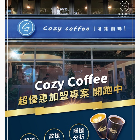
拉亞漢堡加盟說明會
台灣G湯加盟說明會
杜芳子古味茶鋪加盟說明會
彭富貴加盟說明會
優握握×酸奶大獅加盟說明會
NU PASTA義大利麵加盟說明會
冬城門加盟說明會
潮鍋癮加盟說明會
拾鑶火鍋加盟說明會
蓁伙烤倆吃加盟說明會
阿性情趣無人販售所加盟明會
霏等茶加盟說明會
龍涎居好湯加盟說明會
早安山丘加盟說明會
舒油頭加盟說明會
冰封仙果加盟說明會
韓金量加盟說明會
Ramble Café 漫步藍咖啡加盟說明會