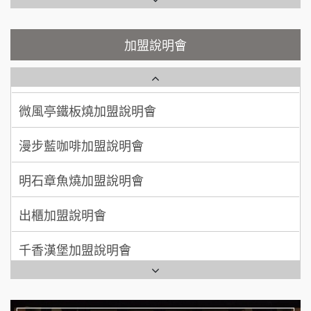
Ramble Café 漫步藍咖啡加盟說明會
呂 先生/小姐
新竹市
鬍子茶加盟說明會
微風亭鐵板燒加盟說明會
加盟說明會
200萬~400萬
加盟預算
鮮茶道加盟說明會
鮮茶道加盟說明會
顏 先生/小姐
台北市
微風亭鐵板燒加盟說明會
100萬 ~ 200萬
【曉妍美妝】誠徵行政櫃檯
加盟預算
漫步藍咖啡加盟說明會
廖 先生/小姐
高雄市
自助洗衣店誠徵代洗收送人員(台中市)
200萬~300萬
加盟預算
明石章魚燒加盟說明會
MUSHEN徵SPA美容芳療師
出櫃加盟說明會
日十。早午食加盟說明會
千香漢堡加盟說明會
拾鑶火鍋加盟說明會
七盞茶加盟說明會
全家加盟說明會