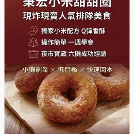
莫尼早餐Morni加盟說明會
手作功夫茶加盟說明會
SHARE TEA歇腳亭加盟說明會
潮味決-湯滷專門店加盟說明會
鬍子茶加盟說明會
鮮茶道加盟說明會
微風亭鐵板燒加盟說明會
漫步藍咖啡加盟說明會
明石章魚燒加盟說明會