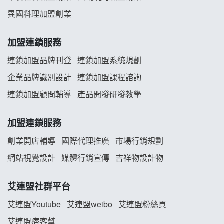
龍涎居好湯加盟說明會
異國料理加盟創業
舒油頭加盟說明會
加盟連鎖服務
韓金量加盟說明會
連鎖加盟品牌刊登
連鎖加盟系統規劃
企業品牌識別設計
連鎖加盟課程諮詢
義氣豐發雞加盟說明會
連鎖加盟顧問輔導
產品開發研發教學
Mr.Wish加盟說明會
加盟連鎖服務
白鬍泡泡 BOHO POPO加盟說明會
創業開店輔導
國際代理推廣
市場行銷規劃
雞咕雞咕加盟說明會
網站視覺設計
媒體行銷宣傳
吉祥物設計物
TEA TOP加盟說明會
艾連盟社群平台
珍好味臭臭鍋加盟說明會
艾連盟Youtube
艾連盟weibo
艾連盟粉絲頁
艾連盟痞客幫