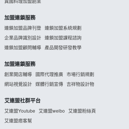
異國料理加盟創業
舒油頭加盟說明會
韓金量加盟說明會
加盟連鎖服務
連鎖加盟品牌刊登
連鎖加盟系統規劃
義氣豐發雞加盟說明會
企業品牌識別設計
連鎖加盟課程諮詢
Mr.Wish加盟說明會
連鎖加盟顧問輔導
產品開發研發教學
白鬍泡泡 BOHO POPO加盟說明會
加盟連鎖服務
創業開店輔導
國際代理推廣
市場行銷規劃
雞咕雞咕加盟說明會
網站視覺設計
媒體行銷宣傳
吉祥物設計物
TEA TOP加盟說明會
艾連盟社群平台
珍好味臭臭鍋加盟說明會
艾連盟Youtube
艾連盟weibo
艾連盟粉絲頁
藍象廷泰式火鍋加盟說明會
艾連盟痞客幫