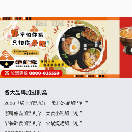
千香漢堡加盟說明會
七盞茶加盟說明會
拉亞漢堡加盟說明會
杜芳子古味茶鋪加盟說明會
優握握×酸奶大獅加盟說明會
冬城門加盟說明會
拾鑶火鍋加盟說明會
各大品牌加盟創業
2026「線上加盟展」
飲料冰品加盟創業
阿性情趣無人販售所加盟明會
咖啡甜點加盟創業
美食小吃加盟創業
龍涎居好湯加盟說明會
早餐輕食加盟創業
火鍋燒烤加盟創業