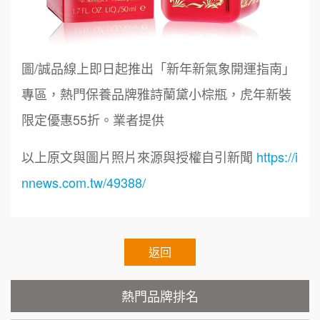
100萬 ~150萬
加盟預算
鼎威維修
6
徐 先生/小姐
新北市
88thai發發泰-泰式飯行家
7
50萬~75萬
圖/誠品線上即日起推出「新年新氣象開運指南」
加盟預算
呷尚寶
8
專區，熱門保養品牌雅詩蘭黛小棕瓶，虎年新裝
何 先生/小姐
台南
限定優惠55折。業者提供
SHARE TEA歇腳亭
9
100萬~300萬
加盟預算
以上原文與圖片照片來源與授權自引新聞
https://i
TEA TOP台灣第一味
10
呂 先生/小姐
新竹市
nnews.com.tw/49388/
200萬~400萬
Cozy coffee可集咖啡
加盟預算
1
霏等茶
顏 先生/小姐
台北市
2
100萬 ~ 200萬
返回
加盟預算
秉宏小米甜甜圈
3
廖 先生/小姐
高雄市
熱門品牌排名
潮鍋癮
4
200萬~300萬
加盟預算