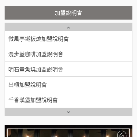
微風亭鐵板燒加盟說明會
顏 先生/小姐
台北市
加盟說明會
鮮茶道加盟說明會
鮮茶道加盟說明會
100萬 ~ 200萬
加盟預算
微風亭鐵板燒加盟說明會
【曉妍美妝】誠徵行政櫃檯
廖 先生/小姐
高雄市
漫步藍咖啡加盟說明會
200萬~300萬
自助洗衣店誠徵代洗收送人員(台中市)
加盟預算
明石章魚燒加盟說明會
MUSHEN徵SPA美容芳療師
出櫃加盟說明會
日十。早午食加盟說明會
千香漢堡加盟說明會
拾鑶火鍋加盟說明會
七盞茶加盟說明會
全家加盟說明會
拉亞漢堡加盟說明會
台灣G湯加盟說明會