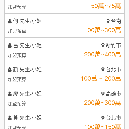
潮鍋癮
何 先生/小姐
台南
4
100萬~300萬
加盟預算
咖啡LOOK
5
呂 先生/小姐
新竹市
鼎威維修
6
200萬~400萬
加盟預算
【曉妍美妝】誠徵行政櫃檯
88thai發發泰-泰式飯行家
7
顏 先生/小姐
台北市
自助洗衣店誠徵代洗收送人員(台中市)
呷尚寶
100萬 ~ 200萬
8
加盟預算
MUSHEN徵SPA美容芳療師
SHARE TEA歇腳亭
9
廖 先生/小姐
高雄市
200萬~300萬
加盟預算
日十。早午食加盟說明會
TEA TOP台灣第一味
10
黃 先生/小姐
台北市
拾鑶火鍋加盟說明會
100萬~150萬
加盟預算
全家加盟說明會
林 先生/小姐
屏東縣