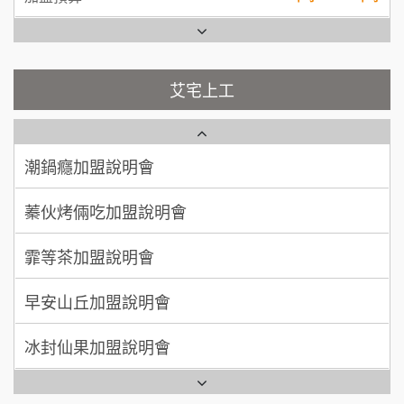
台灣G湯加盟說明會
100萬 ~ 200萬
加盟預算
彭富貴加盟說明會
吳 先生/小姐
屏東縣
100萬~200萬
藍象廷泰式火鍋加盟說明會
艾宅上工
NU PASTA義大利麵加盟說明會
加盟預算
日十。早午食加盟說明會
周 先生/小姐
台北
潮鍋癮加盟說明會
100萬 ~150萬
加盟預算
上宇林加盟說明會
蓁伙烤倆吃加盟說明會
徐 先生/小姐
新北市
莫尼早餐Morni加盟說明會
霏等茶加盟說明會
50萬~75萬
加盟預算
手作功夫茶加盟說明會
早安山丘加盟說明會
何 先生/小姐
台南
100萬~300萬
SHARE TEA歇腳亭加盟說明會
冰封仙果加盟說明會
加盟預算
潮味決-湯滷專門店加盟說明會
Ramble Café 漫步藍咖啡加盟說明會
呂 先生/小姐
新竹市
200萬~400萬
加盟預算
鬍子茶加盟說明會