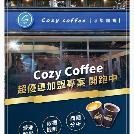
杜芳子古味茶鋪加盟說明會
彭富貴加盟說明會
優握握×酸奶大獅加盟說明會
NU PASTA義大利麵加盟說明會
冬城門加盟說明會
潮鍋癮加盟說明會
拾鑶火鍋加盟說明會
蓁伙烤倆吃加盟說明會
阿性情趣無人販售所加盟明會
霏等茶加盟說明會
龍涎居好湯加盟說明會
早安山丘加盟說明會
舒油頭加盟說明會
冰封仙果加盟說明會
韓金量加盟說明會
Ramble Café 漫步藍咖啡加盟說明會
義氣豐發雞加盟說明會
微風亭鐵板燒加盟說明會