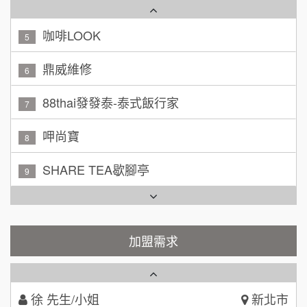
咖啡LOOK
5
黃 先生/小姐
台北市
鼎威維修
100萬~150萬
6
加盟預算
88thai發發泰-泰式飯行家
7
林 先生/小姐
屏東縣
100萬 ~ 200萬
加盟預算
呷尚寶
8
吳 先生/小姐
屏東縣
SHARE TEA歇腳亭
9
100萬~200萬
加盟預算
TEA TOP台灣第一味
10
周 先生/小姐
台北
Cozy coffee可集咖啡
1
100萬 ~150萬
加盟預算
加盟需求
霏等茶
2
徐 先生/小姐
新北市
50萬~75萬
秉宏小米甜甜圈
加盟預算
3