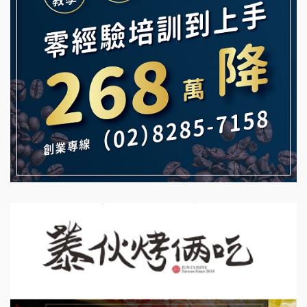
Mr.Wish加盟說明會
鮮茶道加盟說明會
白鬍泡泡 BOHO POPO加盟說明會
【曉妍美妝】誠徵行政櫃檯
雞咕雞咕加盟說明會
自助洗衣店誠徵代洗收送人員(台中市)
TEA TOP加盟說明會
MUSHEN徵SPA美容芳療師
珍好味臭臭鍋加盟說明會
日十。早午食加盟說明會
藍象廷泰式火鍋加盟說明會
拾鑶火鍋加盟說明會
日十。早午食加盟說明會
上宇林加盟說明會
莫尼早餐Morni加盟說明會