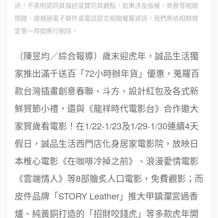
訊，不表明認同其描述或贊同其觀點，如果涉及版權、商譽等相關
問題，請通過電子郵件或電話提交相關權屬資訊，我們將依相關規
定第一時間進行刪除。
（陳昱均／綜合報導）歲末迎虎年，誠品生活獨
家推出滿千送百「72小時辦年貨」優惠，蒐羅百
款台灣插畫創意春聯、斗方、設計紅包及各式新
鮮賀節小禮，還與《龍祥時代電影台》合作邀大
家賀歲看電影！在1/22-1/23及1/29-1/30連續4天
假日，誠品生活西門店化身居家電影院，放映日
本椎心電影《在咖啡冷掉之前》、浪漫愛情電影
《雲端情人》等8部膾炙人口電影，免費觀影；而
皮件品牌「STORY Leather」推大甲鎮瀾宮過香
爐、純黃銅打造的「招財咬錢虎」等多款虎年開