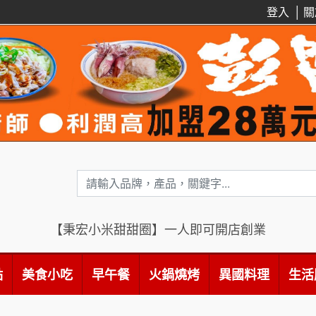
登入
│
關
【秉宏小米甜甜圈】一人即可開店創業
點
美食小吃
早午餐
火鍋燒烤
異國料理
生活