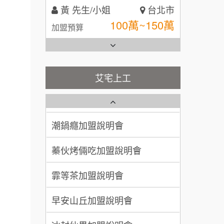
黃 先生/小姐
台北市
全家加盟說明會
100萬~150萬
加盟預算
台灣G湯加盟說明會
林 先生/小姐
屏東縣
100萬 ~ 200萬
加盟預算
彭富貴加盟說明會
艾宅上工
藍象廷泰式火鍋加盟說明會
吳 先生/小姐
屏東縣
NU PASTA義大利麵加盟說明
100萬~200萬
會
加盟預算
日十。早午食加盟說明會
潮鍋癮加盟說明會
周 先生/小姐
台北
上宇林加盟說明會
蓁伙烤倆吃加盟說明會
100萬 ~150萬
加盟預算
莫尼早餐Morni加盟說明會
霏等茶加盟說明會
徐 先生/小姐
新北市
50萬~75萬
手作功夫茶加盟說明會
加盟預算
早安山丘加盟說明會
SHARE TEA歇腳亭加盟說明會
何 先生/小姐
台南
冰封仙果加盟說明會