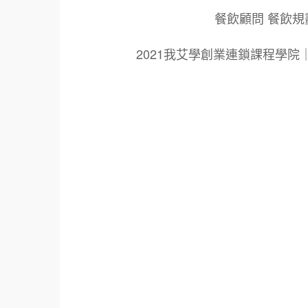
餐飲顧問 餐飲規
2021我艾學創業連鎖課程學
標籤：
2021艾連盟創業連鎖加盟網.線上創業連鎖加
鎖加盟創業.國際加盟展.線上加盟展.餐飲連鎖
餐廳連鎖加盟.美食連鎖加盟.飲品連鎖加盟.
創業品牌.加盟品牌.餐飲規劃設計.餐飲設計.
青年創業圓夢網.創業圓夢網.青創會.創業.連鎖
面營運.餐飲設備.餐車設計.餐飲教學.餐飲創
創業.加盟整店.規劃廚藝輔導.飲料.咖啡.創
021創業加盟展2021.美食小吃創業加盟.