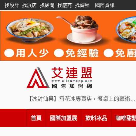
找設計
找展店
找顧問
找廠商
找課程
│
國際資訊
【冰封仙果】雪花冰專賣店，餐桌上的藝術饗宴
首頁
國際加盟展
飲料冰品
咖啡甜