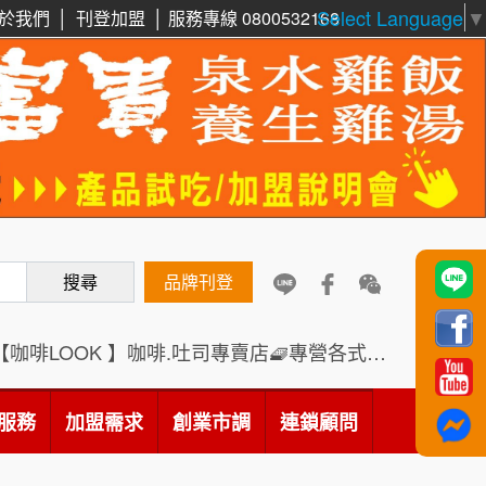
Select Language
▼
於我們
│
刊登加盟
│
服務專線 0800532168
周 先生/小姐
台北
鼎威維修
6
100萬 ~150萬
加盟預算
88thai發發泰-泰式飯行家
7
徐 先生/小姐
新北市
50萬~75萬
呷尚寶
8
加盟預算
搜尋
SHARE TEA歇腳亭
品牌刊登
何 先生/小姐
台南
9
100萬~300萬
加盟預算
TEA TOP台灣第一味
10
【咖啡LOOK 】咖啡.吐司專賣店🧇專營各式創意法式吐司
呂 先生/小姐
新竹市
Cozy coffee可集咖啡
1
200萬~400萬
加盟預算
服務
加盟需求
創業市調
連鎖顧問
霏等茶
2
顏 先生/小姐
台北市