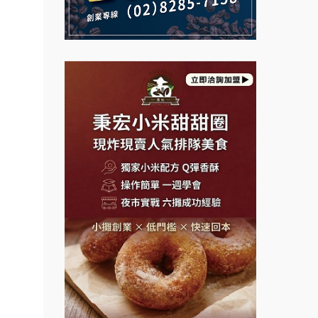
說明會
課程.
義氣豐發雞加盟說明會
微風亭鐵板燒加盟說明會
.溫泉
Mr.Wish加盟說明會
鮮茶道加盟說明會
計居家
醬料原
白鬍泡泡 BOHO POPO加盟說
【曉妍美妝】誠徵行政櫃檯
明會
盟.台
自助洗衣店誠徵代洗收送人員
店鋪設
雞咕雞咕加盟說明會
(台中市)
盟.
MUSHEN徵SPA美容芳療師
TEA TOP加盟說明會
盟.
日十。早午食加盟說明會
珍好味臭臭鍋加盟說明會
.連鎖
拾鑶火鍋加盟說明會
鎖.甜
藍象廷泰式火鍋加盟說明會
餐飲課
日十。早午食加盟說明會
程.創