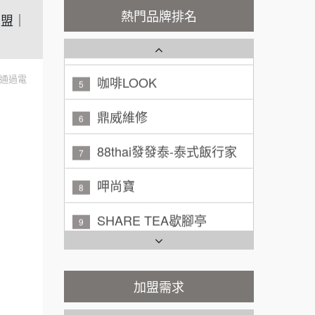
秉宏小米甜甜圈
100萬 ~ 200萬
3
熱門品牌排名
加盟預算
加盟｜
潮鍋癮
4
廖 先生/小姐
高雄市
200萬~300萬
咖啡LOOK
加盟預算
5
通過電
黃 先生/小姐
台北市
鼎威維修
6
100萬~150萬
加盟預算
88thai發發泰-泰式飯行家
7
林 先生/小姐
屏東縣
呷尚寶
8
100萬 ~ 200萬
加盟預算
SHARE TEA歇腳亭
9
吳 先生/小姐
屏東縣
100萬~200萬
TEA TOP台灣第一味
10
加盟預算
Cozy coffee可集咖啡
周 先生/小姐
台北
加盟需求
1
100萬 ~150萬
加盟預算