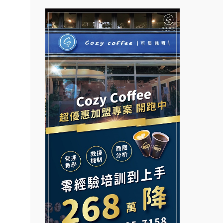
021
拉亞漢堡加盟說明會
鎖加
台灣G湯加盟說明會
.路易莎
杜芳子古味茶鋪加盟說明會
彭富貴加盟說明會
.品牌
優握握×酸奶大獅加盟說明會
NU PASTA義大利麵加盟說明
面裝
會
冬城門加盟說明會
店面
潮鍋癮加盟說明會
店裝潢
拾鑶火鍋加盟說明會
蓁伙烤倆吃加盟說明會
本創業.
阿性情趣無人販售所加盟明會
加盟
霏等茶加盟說明會
邊攤
龍涎居好湯加盟說明會
早安山丘加盟說明會
業.創
舒油頭加盟說明會
冰封仙果加盟說明會
行動餐
韓金量加盟說明會
向.
Ramble Café 漫步藍咖啡加盟