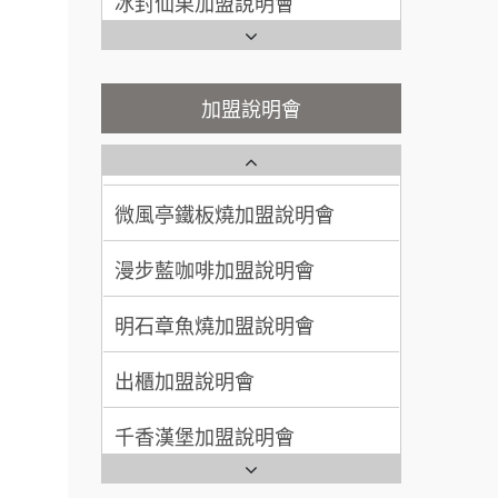
100萬~300萬
加盟預算
潮味決-湯滷專門店加盟說明會
Ramble Café 漫步藍咖啡加盟
說明會
呂 先生/小姐
新竹市
鬍子茶加盟說明會
微風亭鐵板燒加盟說明會
加盟說明會
200萬~400萬
加盟預算
鮮茶道加盟說明會
鮮茶道加盟說明會
顏 先生/小姐
台北市
餐飲連
微風亭鐵板燒加盟說明會
100萬 ~ 200萬
加盟預算
【曉妍美妝】誠徵行政櫃檯
盟.
漫步藍咖啡加盟說明會
品牌.
廖 先生/小姐
高雄市
自助洗衣店誠徵代洗收送人員
200萬~300萬
(台中市)
售.
加盟預算
明石章魚燒加盟說明會
MUSHEN徵SPA美容芳療師
大師.店
出櫃加盟說明會
日十。早午食加盟說明會
行銷.
營.2
千香漢堡加盟說明會
拾鑶火鍋加盟說明會
創業加
七盞茶加盟說明會
全家加盟說明會