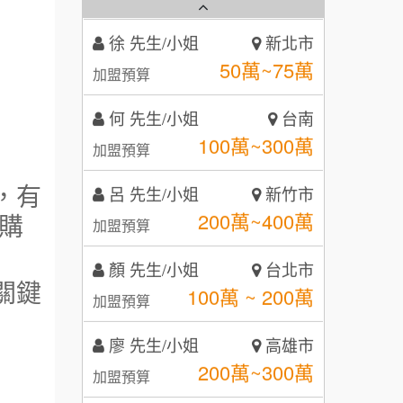
霏等茶
2
徐 先生/小姐
新北市
秉宏小米甜甜圈
3
50萬~75萬
加盟預算
潮鍋癮
4
何 先生/小姐
台南
咖啡LOOK
100萬~300萬
5
加盟預算
鼎威維修
6
，有
呂 先生/小姐
新竹市
【曉妍美妝】誠徵行政櫃檯
200萬~400萬
購
88thai發發泰-泰式飯行家
加盟預算
7
自助洗衣店誠徵代洗收送人員
顏 先生/小姐
台北市
呷尚寶
8
(台中市)
關鍵
100萬 ~ 200萬
加盟預算
MUSHEN徵SPA美容芳療師
SHARE TEA歇腳亭
9
廖 先生/小姐
高雄市
日十。早午食加盟說明會
TEA TOP台灣第一味
10
200萬~300萬
加盟預算
拾鑶火鍋加盟說明會