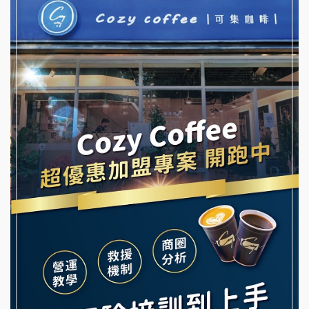
NU PASTA義大利麵加盟說明會
冬城門加盟說明會
潮鍋癮加盟說明會
拾鑶火鍋加盟說明會
蓁伙烤倆吃加盟說明會
阿性情趣無人販售所加盟明會
霏等茶加盟說明會
龍涎居好湯加盟說明會
早安山丘加盟說明會
舒油頭加盟說明會
冰封仙果加盟說明會
韓金量加盟說明會
Ramble Café 漫步藍咖啡加盟說明會
義氣豐發雞加盟說明會
微風亭鐵板燒加盟說明會
Mr.Wish加盟說明會
鮮茶道加盟說明會
白鬍泡泡 BOHO POPO加盟說明會