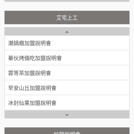
吳 先生/小姐
屏東縣
100萬~200萬
藍象廷泰式火鍋加盟說明會
加盟預算
NU PASTA義大利麵加盟說明會
艾宅上工
日十。早午食加盟說明會
周 先生/小姐
台北
潮鍋癮加盟說明會
100萬 ~150萬
加盟預算
上宇林加盟說明會
蓁伙烤倆吃加盟說明會
徐 先生/小姐
新北市
莫尼早餐Morni加盟說明會
霏等茶加盟說明會
50萬~75萬
加盟預算
手作功夫茶加盟說明會
早安山丘加盟說明會
何 先生/小姐
台南
100萬~300萬
SHARE TEA歇腳亭加盟說明會
加盟預算
冰封仙果加盟說明會
潮味決-湯滷專門店加盟說明會
呂 先生/小姐
新竹市
Ramble Café 漫步藍咖啡加盟說明會
200萬~400萬
加盟預算
鬍子茶加盟說明會
微風亭鐵板燒加盟說明會
顏 先生/小姐
台北市
鮮茶道加盟說明會
鮮茶道加盟說明會
加盟說明會