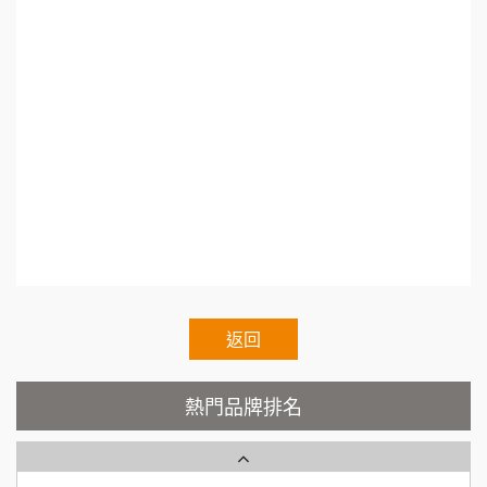
徐 先生/小姐
新北市
88thai發發泰-泰式飯行家
7
銷課程.開餐廳課程.台北餐飲課程.台中餐飲課程.
50萬~75萬
加盟預算
呷尚寶
高雄餐飲課程.餐飲教育訓練.餐廳教育訓練.餐廳
8
何 先生/小姐
台南
活動課程.開店評估課程.餐廳開店課程.創業輔導
SHARE TEA歇腳亭
100萬~300萬
9
加盟預算
教學.地點挑選..Franchise.Regular.Chain.Franchi
TEA TOP台灣第一味
10
呂 先生/小姐
新竹市
se.Chain.Authorized.Chain.Voluntary.Chain.fran
200萬~400萬
加盟預算
chisee.chain.restaurant
Cozy coffee可集咖啡
1
顏 先生/小姐
台北市
霏等茶
2
100萬 ~ 200萬
加盟預算
返回
秉宏小米甜甜圈
3
廖 先生/小姐
高雄市
潮鍋癮
4
200萬~300萬
熱門品牌排名
加盟預算
咖啡LOOK
5
黃 先生/小姐
台北市