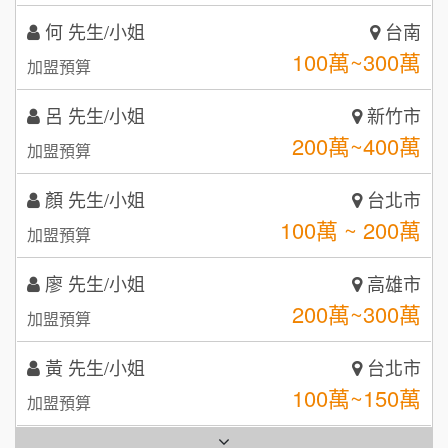
咖啡LOOK
5
呂 先生/小姐
新竹市
鼎威維修
6
200萬~400萬
加盟預算
【曉妍美妝】誠徵行政櫃檯
88thai發發泰-泰式飯行家
7
顏 先生/小姐
台北市
自助洗衣店誠徵代洗收送人員(台中市)
100萬 ~ 200萬
呷尚寶
加盟預算
8
MUSHEN徵SPA美容芳療師
SHARE TEA歇腳亭
廖 先生/小姐
高雄市
9
200萬~300萬
加盟預算
日十。早午食加盟說明會
TEA TOP台灣第一味
10
黃 先生/小姐
台北市
拾鑶火鍋加盟說明會
100萬~150萬
加盟預算
全家加盟說明會
林 先生/小姐
屏東縣
台灣G湯加盟說明會
100萬 ~ 200萬
加盟預算
彭富貴加盟說明會