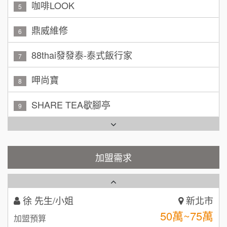
100萬~150萬
鼎威維修
加盟預算
6
88thai發發泰-泰式飯行家
林 先生/小姐
屏東縣
7
100萬 ~ 200萬
加盟預算
呷尚寶
8
吳 先生/小姐
屏東縣
SHARE TEA歇腳亭
9
100萬~200萬
加盟預算
TEA TOP台灣第一味
10
周 先生/小姐
台北
Cozy coffee可集咖啡
100萬 ~150萬
1
加盟預算
霏等茶
加盟需求
2
徐 先生/小姐
新北市
50萬~75萬
加盟預算
秉宏小米甜甜圈
3
何 先生/小姐
台南
潮鍋癮
4
100萬~300萬
加盟預算