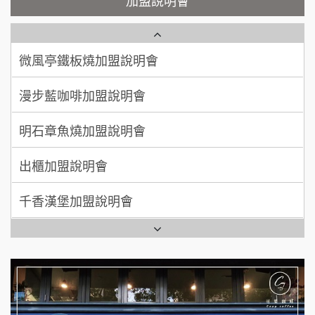
100萬 ~ 200萬
加盟預算
微風亭鐵板燒加盟說明會
【曉妍美妝】誠徵行政櫃檯
廖 先生/小姐
高雄市
漫步藍咖啡加盟說明會
200萬~300萬
自助洗衣店誠徵代洗收送人員(台中市)
加盟預算
明石章魚燒加盟說明會
MUSHEN徵SPA美容芳療師
出櫃加盟說明會
日十。早午食加盟說明會
千香漢堡加盟說明會
拾鑶火鍋加盟說明會
七盞茶加盟說明會
全家加盟說明會
拉亞漢堡加盟說明會
台灣G湯加盟說明會
杜芳子古味茶鋪加盟說明會
彭富貴加盟說明會
優握握×酸奶大獅加盟說明會