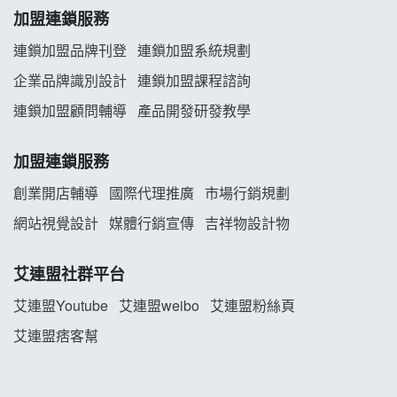
韓金量加盟說明會
加盟連鎖服務
義氣豐發雞加盟說明會
連鎖加盟品牌刊登
連鎖加盟系統規劃
企業品牌識別設計
連鎖加盟課程諮詢
Mr.Wish加盟說明會
連鎖加盟顧問輔導
產品開發研發教學
白鬍泡泡 BOHO POPO加盟說明會
加盟連鎖服務
雞咕雞咕加盟說明會
創業開店輔導
國際代理推廣
市場行銷規劃
TEA TOP加盟說明會
網站視覺設計
媒體行銷宣傳
吉祥物設計物
珍好味臭臭鍋加盟說明會
艾連盟社群平台
艾連盟Youtube
艾連盟weibo
艾連盟粉絲頁
藍象廷泰式火鍋加盟說明會
艾連盟痞客幫
日十。早午食加盟說明會