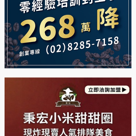
【曉妍美妝】誠徵行政櫃檯
雞咕雞咕加盟說明會
自助洗衣店誠徵代洗收送人員(台中市)
TEA TOP加盟說明會
MUSHEN徵SPA美容芳療師
珍好味臭臭鍋加盟說明會
日十。早午食加盟說明會
藍象廷泰式火鍋加盟說明會
拾鑶火鍋加盟說明會
日十。早午食加盟說明會
上宇林加盟說明會
莫尼早餐Morni加盟說明會
手作功夫茶加盟說明會
SHARE TEA歇腳亭加盟說明會