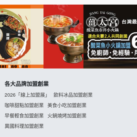
拉亞漢堡加盟說明會
杜芳子古味茶鋪加盟說明會
優握握×酸奶大獅加盟說明會
冬城門加盟說明會
拾鑶火鍋加盟說明會
各大品牌加盟創業
阿性情趣無人販售所加盟明會
2026「線上加盟展」
飲料冰品加盟創業
咖啡甜點加盟創業
美食小吃加盟創業
龍涎居好湯加盟說明會
早餐輕食加盟創業
火鍋燒烤加盟創業
舒油頭加盟說明會
異國料理加盟創業