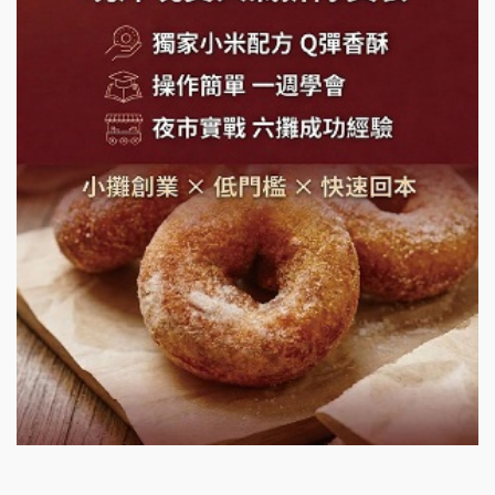
潮味決-湯滷專門店加盟說明會
鬍子茶加盟說明會
鮮茶道加盟說明會
微風亭鐵板燒加盟說明會
漫步藍咖啡加盟說明會
明石章魚燒加盟說明會
出櫃加盟說明會
千香漢堡加盟說明會
七盞茶加盟說明會