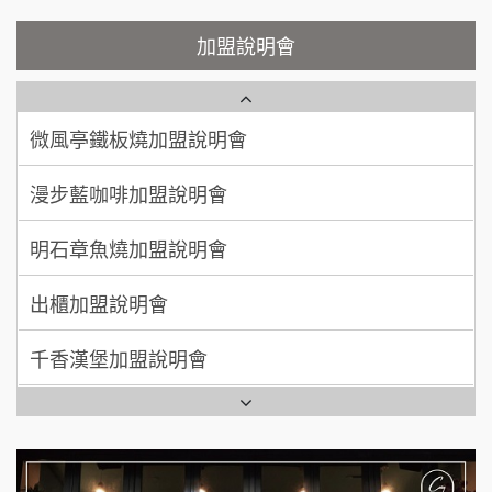
顏 先生/小姐
台北市
鮮茶道加盟說明會
鮮茶道加盟說明會
加盟說明會
100萬 ~ 200萬
加盟預算
微風亭鐵板燒加盟說明會
【曉妍美妝】誠徵行政櫃檯
廖 先生/小姐
高雄市
漫步藍咖啡加盟說明會
200萬~300萬
自助洗衣店誠徵代洗收送人員(台中市)
加盟預算
明石章魚燒加盟說明會
MUSHEN徵SPA美容芳療師
出櫃加盟說明會
日十。早午食加盟說明會
千香漢堡加盟說明會
拾鑶火鍋加盟說明會
七盞茶加盟說明會
全家加盟說明會
拉亞漢堡加盟說明會
台灣G湯加盟說明會
杜芳子古味茶鋪加盟說明會
彭富貴加盟說明會