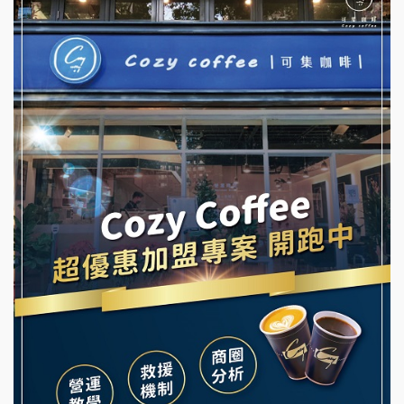
優握握×酸奶大獅加盟說明會
NU PASTA義大利麵加盟說明會
冬城門加盟說明會
潮鍋癮加盟說明會
拾鑶火鍋加盟說明會
蓁伙烤倆吃加盟說明會
阿性情趣無人販售所加盟明會
霏等茶加盟說明會
龍涎居好湯加盟說明會
早安山丘加盟說明會
舒油頭加盟說明會
冰封仙果加盟說明會
韓金量加盟說明會
Ramble Café 漫步藍咖啡加盟說明會
義氣豐發雞加盟說明會
微風亭鐵板燒加盟說明會
Mr.Wish加盟說明會
鮮茶道加盟說明會