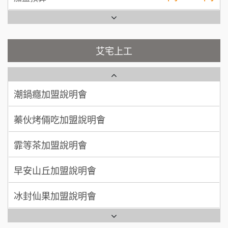
彭富貴加盟說明會
吳 先生/小姐
屏東縣
100萬~200萬
藍象廷泰式火鍋加盟說明會
加盟預算
NU PASTA義大利麵加盟說明會
艾宅上工
日十。早午食加盟說明會
周 先生/小姐
台北
潮鍋癮加盟說明會
100萬 ~150萬
加盟預算
上宇林加盟說明會
蓁伙烤倆吃加盟說明會
徐 先生/小姐
新北市
莫尼早餐Morni加盟說明會
霏等茶加盟說明會
50萬~75萬
加盟預算
手作功夫茶加盟說明會
早安山丘加盟說明會
何 先生/小姐
台南
SHARE TEA歇腳亭加盟說明會
100萬~300萬
加盟預算
冰封仙果加盟說明會
潮味決-湯滷專門店加盟說明會
呂 先生/小姐
新竹市
Ramble Café 漫步藍咖啡加盟說明會
200萬~400萬
加盟預算
鬍子茶加盟說明會
微風亭鐵板燒加盟說明會