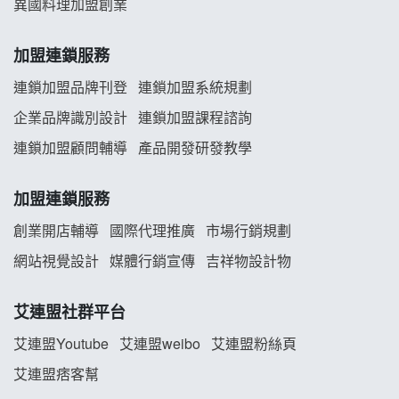
異國料理加盟創業
韓金量加盟說明會
加盟連鎖服務
義氣豐發雞加盟說明會
連鎖加盟品牌刊登
連鎖加盟系統規劃
企業品牌識別設計
連鎖加盟課程諮詢
Mr.Wish加盟說明會
連鎖加盟顧問輔導
產品開發研發教學
白鬍泡泡 BOHO POPO加盟說明會
加盟連鎖服務
雞咕雞咕加盟說明會
創業開店輔導
國際代理推廣
市場行銷規劃
TEA TOP加盟說明會
網站視覺設計
媒體行銷宣傳
吉祥物設計物
珍好味臭臭鍋加盟說明會
艾連盟社群平台
藍象廷泰式火鍋加盟說明會
艾連盟Youtube
艾連盟weibo
艾連盟粉絲頁
艾連盟痞客幫
日十。早午食加盟說明會