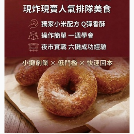
SHARE TEA歇腳亭加盟說明會
潮味決-湯滷專門店加盟說明會
鬍子茶加盟說明會
鮮茶道加盟說明會
微風亭鐵板燒加盟說明會
漫步藍咖啡加盟說明會
明石章魚燒加盟說明會
出櫃加盟說明會
千香漢堡加盟說明會