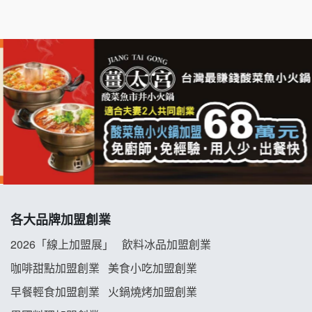
七盞茶加盟說明會
拉亞漢堡加盟說明會
杜芳子古味茶鋪加盟說明會
優握握×酸奶大獅加盟說明會
冬城門加盟說明會
拾鑶火鍋加盟說明會
各大品牌加盟創業
阿性情趣無人販售所加盟明會
2026「線上加盟展」
飲料冰品加盟創業
龍涎居好湯加盟說明會
咖啡甜點加盟創業
美食小吃加盟創業
早餐輕食加盟創業
火鍋燒烤加盟創業
舒油頭加盟說明會