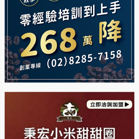
白鬍泡泡 BOHO POPO加盟說明會
【曉妍美妝】誠徵行政櫃檯
雞咕雞咕加盟說明會
自助洗衣店誠徵代洗收送人員(台中市)
TEA TOP加盟說明會
MUSHEN徵SPA美容芳療師
珍好味臭臭鍋加盟說明會
日十。早午食加盟說明會
藍象廷泰式火鍋加盟說明會
拾鑶火鍋加盟說明會
日十。早午食加盟說明會
上宇林加盟說明會
莫尼早餐Morni加盟說明會
手作功夫茶加盟說明會