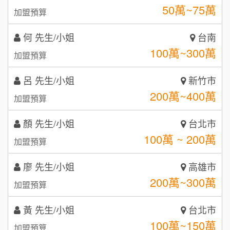
100萬~300萬
加盟預算
咖啡LOOK
5
呂 先生/小姐
新竹市
鼎威維修
6
200萬~400萬
加盟預算
【曉妍美妝】誠徵行政櫃檯
88thai發發泰-泰式飯行家
7
顏 先生/小姐
台北市
自助洗衣店誠徵代洗收送人員(台中市)
100萬 ~ 200萬
呷尚寶
加盟預算
8
MUSHEN徵SPA美容芳療師
廖 先生/小姐
SHARE TEA歇腳亭
高雄市
9
200萬~300萬
加盟預算
日十。早午食加盟說明會
TEA TOP台灣第一味
10
黃 先生/小姐
台北市
拾鑶火鍋加盟說明會
100萬~150萬
加盟預算
全家加盟說明會
林 先生/小姐
屏東縣
台灣G湯加盟說明會
100萬 ~ 200萬
加盟預算