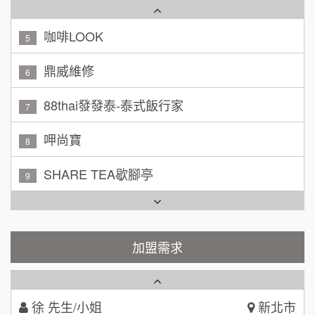
咖啡LOOK
5
黃 先生/小姐
台北市
100萬~150萬
鼎威維修
加盟預算
6
林 先生/小姐
88thai發發泰-泰式飯行家
屏東縣
7
100萬 ~ 200萬
加盟預算
呷尚寶
8
吳 先生/小姐
屏東縣
SHARE TEA歇腳亭
9
100萬~200萬
加盟預算
TEA TOP台灣第一味
10
周 先生/小姐
台北
Cozy coffee可集咖啡
100萬 ~150萬
1
加盟預算
霏等茶
加盟需求
2
徐 先生/小姐
新北市
50萬~75萬
加盟預算
秉宏小米甜甜圈
3
何 先生/小姐
台南
潮鍋癮
4