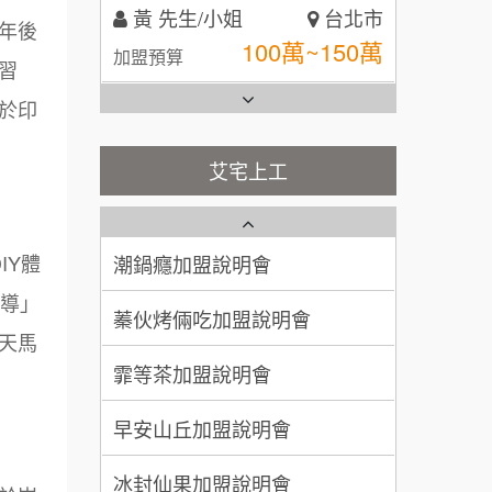
林 先生/小姐
屏東縣
三年後
台灣G湯加盟說明會
100萬 ~ 200萬
加盟預算
習
彭富貴加盟說明會
於印
吳 先生/小姐
屏東縣
100萬~200萬
加盟預算
NU PASTA義大利麵加盟說明
艾宅上工
會
藍象廷泰式火鍋加盟說明會
周 先生/小姐
台北
潮鍋癮加盟說明會
100萬 ~150萬
加盟預算
日十。早午食加盟說明會
IY體
蓁伙烤倆吃加盟說明會
徐 先生/小姐
新北市
上宇林加盟說明會
引導」
霏等茶加盟說明會
50萬~75萬
加盟預算
天馬
莫尼早餐Morni加盟說明會
早安山丘加盟說明會
何 先生/小姐
台南
手作功夫茶加盟說明會
100萬~300萬
加盟預算
冰封仙果加盟說明會
SHARE TEA歇腳亭加盟說明會
呂 先生/小姐
新竹市
Ramble Café 漫步藍咖啡加盟