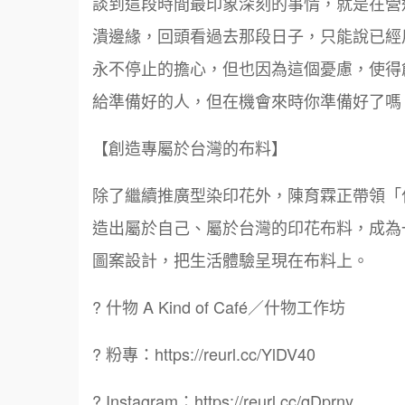
談到這段時間最印象深刻的事情，就是在營
潰邊緣，回頭看過去那段日子，只能說已經
永不停止的擔心，但也因為這個憂慮，使得
給準備好的人，但在機會來時你準備好了嗎
【創造專屬於台灣的布料】
除了繼續推廣型染印花外，陳育霖正帶領「
造出屬於自己、屬於台灣的印花布料，成為
圖案設計，把生活體驗呈現在布料上。
? 什物 A Kind of Café／什物工作坊
? 粉專：https://reurl.cc/YlDV40
? Instagram：https://reurl.cc/qDprny