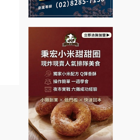
義氣豐發雞加盟說明會
鮮茶道加盟說明會
Mr.Wish加盟說明會
【曉妍美妝】誠徵行政櫃檯
白鬍泡泡 BOHO POPO加盟說
自助洗衣店誠徵代洗收送人員
明會
(台中市)
MUSHEN徵SPA美容芳療師
雞咕雞咕加盟說明會
日十。早午食加盟說明會
TEA TOP加盟說明會
拾鑶火鍋加盟說明會
珍好味臭臭鍋加盟說明會
藍象廷泰式火鍋加盟說明會
日十。早午食加盟說明會