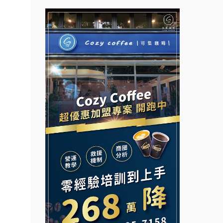
拉亞漢堡加盟說明會
彭富貴加盟說明會
杜芳子古味茶鋪加盟說明會
NU PASTA義大利麵加盟說明
會
優握握×酸奶大獅加盟說明會
潮鍋癮加盟說明會
冬城門加盟說明會
蓁伙烤倆吃加盟說明會
拾鑶火鍋加盟說明會
霏等茶加盟說明會
阿性情趣無人販售所加盟明會
早安山丘加盟說明會
龍涎居好湯加盟說明會
冰封仙果加盟說明會
舒油頭加盟說明會
Ramble Café 漫步藍咖啡加盟
說明會
韓金量加盟說明會
微風亭鐵板燒加盟說明會