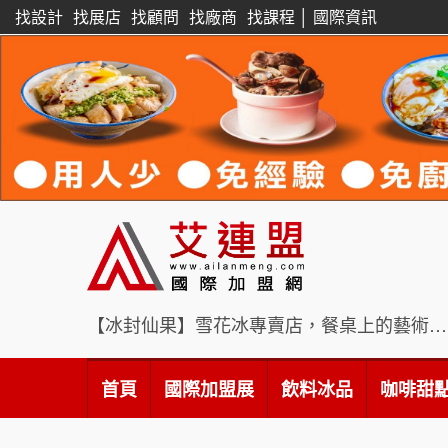
找設計
找展店
找顧問
找廠商
找課程
│
國際資訊
【冰封仙果】雪花冰專賣店，餐桌上的藝術饗宴
首頁
國際加盟展
飲料冰品
咖啡甜