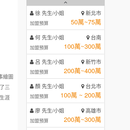
秉宏小米甜甜圈
3
何 先生/小姐
台南
潮鍋癮
4
100萬~300萬
加盟預算
咖啡LOOK
5
呂 先生/小姐
新竹市
鼎威維修
6
200萬~400萬
加盟預算
【曉妍美妝】誠徵行政櫃檯
88thai發發泰-泰式飯行家
7
顏 先生/小姐
台北市
自助洗衣店誠徵代洗收送人員
100萬 ~ 200萬
呷尚寶
加盟預算
8
事繪圖
(台中市)
MUSHEN徵SPA美容芳療師
廖 先生/小姐
SHARE TEA歇腳亭
高雄市
了三
9
200萬~300萬
加盟預算
生涯
日十。早午食加盟說明會
TEA TOP台灣第一味
10
黃 先生/小姐
台北市
拾鑶火鍋加盟說明會
100萬~150萬
加盟預算
全家加盟說明會