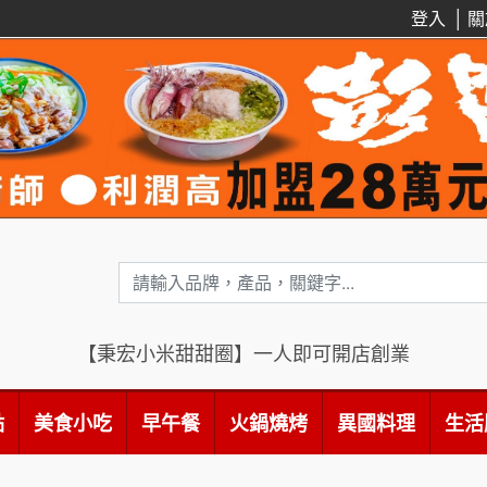
登入
│
關
【秉宏小米甜甜圈】一人即可開店創業
點
美食小吃
早午餐
火鍋燒烤
異國料理
生活