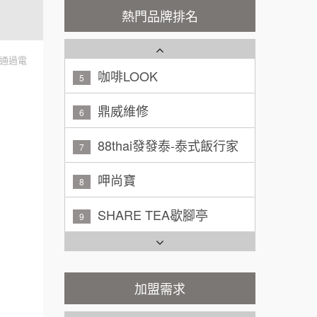
潮鍋癮
4
200萬~300萬
熱門品牌排名
加盟預算
咖啡LOOK
5
黃 先生/小姐
台北市
通過電
100萬~150萬
鼎威維修
加盟預算
6
林 先生/小姐
88thai發發泰-泰式飯行家
屏東縣
7
100萬 ~ 200萬
加盟預算
呷尚寶
8
吳 先生/小姐
屏東縣
SHARE TEA歇腳亭
9
100萬~200萬
加盟預算
TEA TOP台灣第一味
10
周 先生/小姐
台北
Cozy coffee可集咖啡
100萬 ~150萬
1
加盟預算
霏等茶
加盟需求
2
徐 先生/小姐
新北市
50萬~75萬
加盟預算