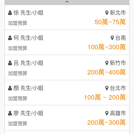
3
何 先生/小姐
台南
潮鍋癮
4
100萬~300萬
加盟預算
咖啡LOOK
5
呂 先生/小姐
新竹市
鼎威維修
200萬~400萬
6
加盟預算
【曉妍美妝】誠徵行政櫃檯
88thai發發泰-泰式飯行家
7
顏 先生/小姐
台北市
自助洗衣店誠徵代洗收送人員(台中市)
100萬 ~ 200萬
呷尚寶
加盟預算
8
MUSHEN徵SPA美容芳療師
廖 先生/小姐
高雄市
SHARE TEA歇腳亭
9
200萬~300萬
加盟預算
日十。早午食加盟說明會
TEA TOP台灣第一味
10
黃 先生/小姐
台北市
拾鑶火鍋加盟說明會
100萬~150萬
加盟預算
全家加盟說明會