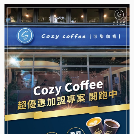
杜芳子古味茶鋪加盟說明會
彭富貴加盟說明會
優握握×酸奶大獅加盟說明會
NU PASTA義大利麵加盟說明會
冬城門加盟說明會
潮鍋癮加盟說明會
拾鑶火鍋加盟說明會
蓁伙烤倆吃加盟說明會
阿性情趣無人販售所加盟明會
霏等茶加盟說明會
龍涎居好湯加盟說明會
早安山丘加盟說明會
舒油頭加盟說明會
冰封仙果加盟說明會
韓金量加盟說明會
Ramble Café 漫步藍咖啡加盟說明會
義氣豐發雞加盟說明會
微風亭鐵板燒加盟說明會