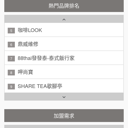
潮鍋癮
200萬~300萬
4
熱門品牌排名
加盟預算
咖啡LOOK
5
黃 先生/小姐
台北市
100萬~150萬
鼎威維修
加盟預算
6
林 先生/小姐
屏東縣
88thai發發泰-泰式飯行家
7
100萬 ~ 200萬
加盟預算
呷尚寶
8
吳 先生/小姐
屏東縣
SHARE TEA歇腳亭
9
100萬~200萬
加盟預算
TEA TOP台灣第一味
10
周 先生/小姐
台北
100萬 ~150萬
Cozy coffee可集咖啡
1
加盟預算
霏等茶
加盟需求
徐 先生/小姐
新北市
2
50萬~75萬
加盟預算
秉宏小米甜甜圈