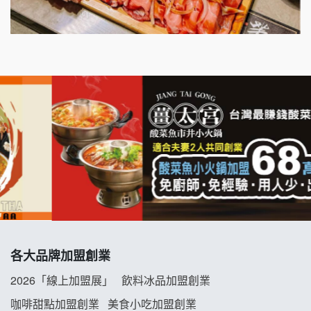
千香漢堡加盟說明會
七盞茶加盟說明會
拉亞漢堡加盟說明會
杜芳子古味茶鋪加盟說明會
優握握×酸奶大獅加盟說明會
冬城門加盟說明會
拾鑶火鍋加盟說明會
各大品牌加盟創業
阿性情趣無人販售所加盟明會
2026「線上加盟展」
飲料冰品加盟創業
龍涎居好湯加盟說明會
咖啡甜點加盟創業
美食小吃加盟創業