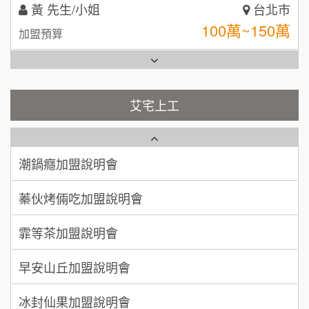
林 先生/小姐
屏東縣
台灣G湯加盟說明會
100萬 ~ 200萬
加盟預算
彭富貴加盟說明會
吳 先生/小姐
屏東縣
100萬~200萬
藍象廷泰式火鍋加盟說明會
加盟預算
NU PASTA義大利麵加盟說明會
艾宅上工
日十。早午食加盟說明會
周 先生/小姐
台北
潮鍋癮加盟說明會
100萬 ~150萬
加盟預算
上宇林加盟說明會
蓁伙烤倆吃加盟說明會
徐 先生/小姐
新北市
莫尼早餐Morni加盟說明會
霏等茶加盟說明會
50萬~75萬
加盟預算
手作功夫茶加盟說明會
早安山丘加盟說明會
何 先生/小姐
台南
100萬~300萬
SHARE TEA歇腳亭加盟說明會
加盟預算
冰封仙果加盟說明會
潮味決-湯滷專門店加盟說明會
呂 先生/小姐
新竹市
Ramble Café 漫步藍咖啡加盟說明會