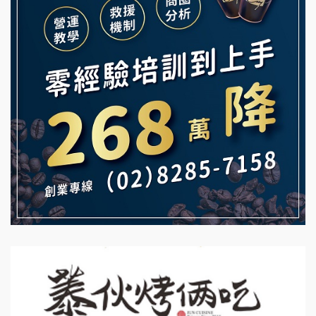
Mr.Wish加盟說明會
鮮茶道加盟說明會
白鬍泡泡 BOHO POPO加盟說明會
【曉妍美妝】誠徵行政櫃檯
雞咕雞咕加盟說明會
自助洗衣店誠徵代洗收送人員(台中市)
TEA TOP加盟說明會
MUSHEN徵SPA美容芳療師
珍好味臭臭鍋加盟說明會
日十。早午食加盟說明會
藍象廷泰式火鍋加盟說明會
拾鑶火鍋加盟說明會
日十。早午食加盟說明會
上宇林加盟說明會
莫尼早餐Morni加盟說明會