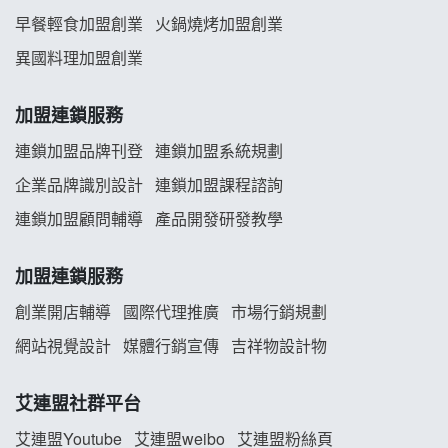
早餐輕食加盟創業
火鍋燒烤加盟創業
舒油頭加盟說明會
異國料理加盟創業
韓金量加盟說明會
加盟連鎖服務
義氣豐發雞加盟說明會
連鎖加盟品牌刊登
連鎖加盟系統規劃
企業品牌識別設計
連鎖加盟課程諮詢
Mr.Wish加盟說明會
連鎖加盟顧問輔導
產品開發研發教學
白鬍泡泡 BOHO POPO加盟說明會
加盟連鎖服務
雞咕雞咕加盟說明會
創業開店輔導
國際代理推廣
市場行銷規劃
TEA TOP加盟說明會
網站視覺設計
媒體行銷宣傳
吉祥物設計物
珍好味臭臭鍋加盟說明會
艾連盟社群平台
藍象廷泰式火鍋加盟說明會
艾連盟Youtube
艾連盟weibo
艾連盟粉絲頁