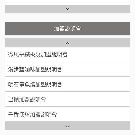
200萬~400萬
加盟預算
鬍子茶加盟說明會
微風亭鐵板燒加盟說明會
顏 先生/小姐
台北市
鮮茶道加盟說明會
鮮茶道加盟說明會
加盟說明會
100萬 ~ 200萬
加盟預算
微風亭鐵板燒加盟說明會
【曉妍美妝】誠徵行政櫃檯
廖 先生/小姐
高雄市
漫步藍咖啡加盟說明會
200萬~300萬
自助洗衣店誠徵代洗收送人員(台中市)
加盟預算
明石章魚燒加盟說明會
MUSHEN徵SPA美容芳療師
出櫃加盟說明會
日十。早午食加盟說明會
千香漢堡加盟說明會
拾鑶火鍋加盟說明會
七盞茶加盟說明會
全家加盟說明會
拉亞漢堡加盟說明會
台灣G湯加盟說明會