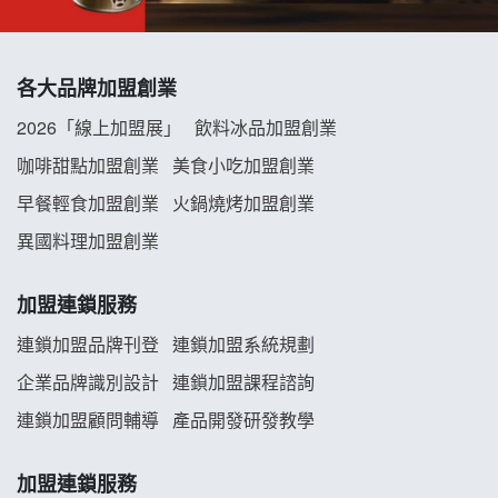
拾鑶火鍋加盟說明會
各大品牌加盟創業
阿性情趣無人販售所加盟明會
2026「線上加盟展」
飲料冰品加盟創業
龍涎居好湯加盟說明會
咖啡甜點加盟創業
美食小吃加盟創業
早餐輕食加盟創業
火鍋燒烤加盟創業
舒油頭加盟說明會
異國料理加盟創業
韓金量加盟說明會
加盟連鎖服務
義氣豐發雞加盟說明會
連鎖加盟品牌刊登
連鎖加盟系統規劃
企業品牌識別設計
連鎖加盟課程諮詢
Mr.Wish加盟說明會
連鎖加盟顧問輔導
產品開發研發教學
白鬍泡泡 BOHO POPO加盟說明會
加盟連鎖服務
雞咕雞咕加盟說明會