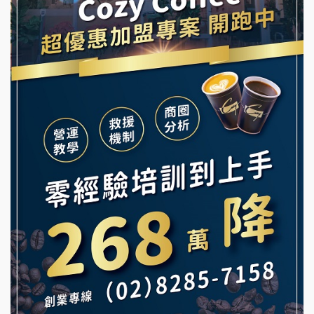
早安山丘加盟說明會
舒油頭加盟說明會
冰封仙果加盟說明會
韓金量加盟說明會
Ramble Café 漫步藍咖啡加盟說明會
義氣豐發雞加盟說明會
微風亭鐵板燒加盟說明會
Mr.Wish加盟說明會
鮮茶道加盟說明會
白鬍泡泡 BOHO POPO加盟說明會
【曉妍美妝】誠徵行政櫃檯
雞咕雞咕加盟說明會
自助洗衣店誠徵代洗收送人員(台中市)
TEA TOP加盟說明會
MUSHEN徵SPA美容芳療師
珍好味臭臭鍋加盟說明會
日十。早午食加盟說明會
藍象廷泰式火鍋加盟說明會