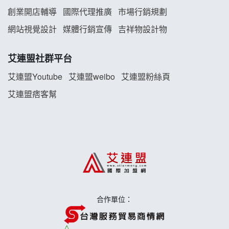
創業開店輔導
國際代理推廣
市場行銷規劃
TEA TOP加盟說明會
網站視覺設計
媒體行銷宣傳
吉祥物設計物
珍好味臭臭鍋加盟說明會
艾連盟社群平台
藍象廷泰式火鍋加盟說明會
艾連盟Youtube
艾連盟weibo
艾連盟粉絲頁
艾連盟痞客幫
日十。早午食加盟說明會
上宇林加盟說明會
莫尼早餐Morni加盟說明會
手作功夫茶加盟說明會
合作單位：