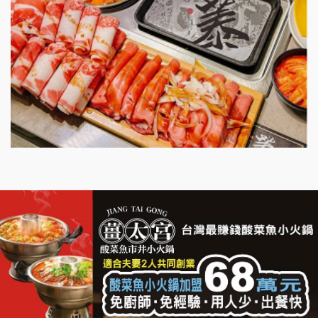
漫步藍咖啡加盟說明會
明石章魚燒加盟說明會
出櫃加盟說明會
千香漢堡加盟說明會
七盞茶加盟說明會
拉亞漢堡加盟說明會
杜芳子古味茶鋪加盟說明會
優握握×酸奶大獅加盟說明會
冬城門加盟說明會