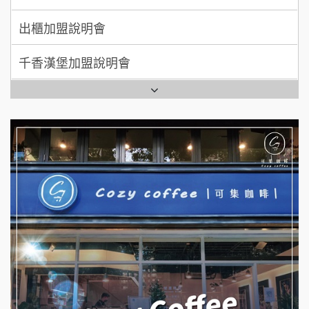
千香漢堡加盟說明會
拾鑶火鍋加盟說明會
七盞茶加盟說明會
全家加盟說明會
拉亞漢堡加盟說明會
台灣G湯加盟說明會
杜芳子古味茶鋪加盟說明會
彭富貴加盟說明會
優握握×酸奶大獅加盟說明會
NU PASTA義大利麵加盟說明會
冬城門加盟說明會
潮鍋癮加盟說明會
拾鑶火鍋加盟說明會
蓁伙烤倆吃加盟說明會
阿性情趣無人販售所加盟明會
霏等茶加盟說明會
龍涎居好湯加盟說明會