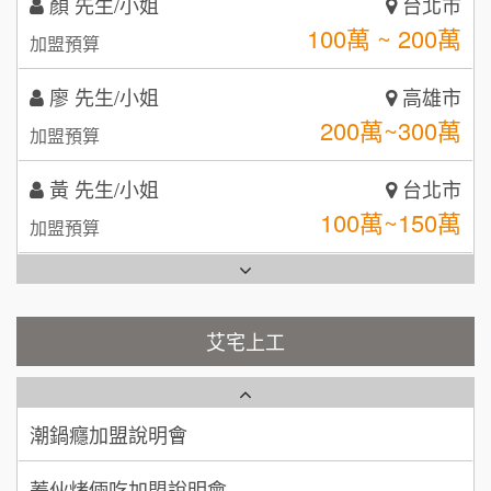
廖 先生/小姐
SHARE TEA歇腳亭
高雄市
9
200萬~300萬
加盟預算
日十。早午食加盟說明會
TEA TOP台灣第一味
10
黃 先生/小姐
台北市
拾鑶火鍋加盟說明會
100萬~150萬
加盟預算
全家加盟說明會
林 先生/小姐
屏東縣
台灣G湯加盟說明會
100萬 ~ 200萬
加盟預算
彭富貴加盟說明會
吳 先生/小姐
屏東縣
100萬~200萬
藍象廷泰式火鍋加盟說明會
加盟預算
NU PASTA義大利麵加盟說明會
艾宅上工
日十。早午食加盟說明會
周 先生/小姐
台北
潮鍋癮加盟說明會
100萬 ~150萬
加盟預算
上宇林加盟說明會
蓁伙烤倆吃加盟說明會
徐 先生/小姐
新北市
莫尼早餐Morni加盟說明會
霏等茶加盟說明會