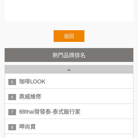
200萬~400萬
加盟預算
Cozy coffee可集咖啡
restaurant
1
顏 先生/小姐
台北市
霏等茶
2
100萬 ~ 200萬
加盟預算
秉宏小米甜甜圈
返回
3
廖 先生/小姐
高雄市
潮鍋癮
4
200萬~300萬
熱門品牌排名
加盟預算
咖啡LOOK
5
黃 先生/小姐
台北市
100萬~150萬
鼎威維修
加盟預算
6
林 先生/小姐
88thai發發泰-泰式飯行家
屏東縣
7
100萬 ~ 200萬
加盟預算
呷尚寶
8
吳 先生/小姐
屏東縣
SHARE TEA歇腳亭
9
100萬~200萬
加盟預算