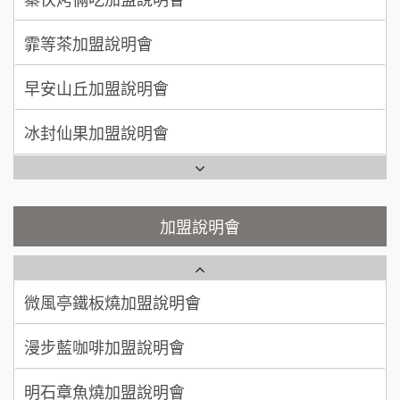
50萬~75萬
加盟預算
手作功夫茶加盟說明會
早安山丘加盟說明會
何 先生/小姐
台南
SHARE TEA歇腳亭加盟說明會
100萬~300萬
加盟預算
冰封仙果加盟說明會
潮味決-湯滷專門店加盟說明會
呂 先生/小姐
新竹市
Ramble Café 漫步藍咖啡加盟說明會
200萬~400萬
加盟預算
鬍子茶加盟說明會
微風亭鐵板燒加盟說明會
顏 先生/小姐
台北市
鮮茶道加盟說明會
鮮茶道加盟說明會
加盟說明會
100萬 ~ 200萬
加盟預算
微風亭鐵板燒加盟說明會
【曉妍美妝】誠徵行政櫃檯
廖 先生/小姐
高雄市
漫步藍咖啡加盟說明會
200萬~300萬
自助洗衣店誠徵代洗收送人員(台中市)
加盟預算
明石章魚燒加盟說明會
MUSHEN徵SPA美容芳療師
出櫃加盟說明會
日十。早午食加盟說明會