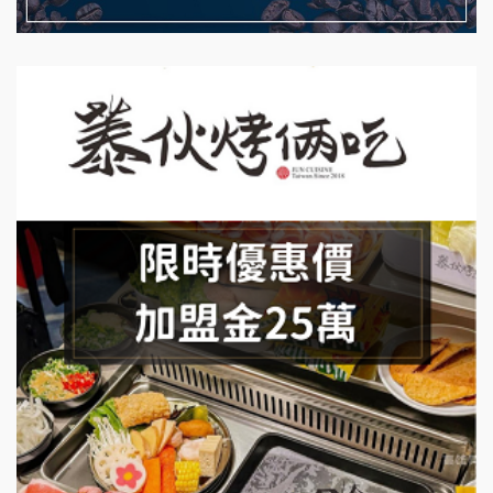
拾鑶火鍋加盟說明會
日十。早午食加盟說明會
上宇林加盟說明會
莫尼早餐Morni加盟說明會
手作功夫茶加盟說明會
SHARE TEA歇腳亭加盟說明會
潮味決-湯滷專門店加盟說明會
鬍子茶加盟說明會
鮮茶道加盟說明會
微風亭鐵板燒加盟說明會