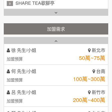
TEA TOP台灣第一味
10
周 先生/小姐
台北
Cozy coffee可集咖啡
100萬 ~150萬
1
加盟預算
霏等茶
加盟需求
2
徐 先生/小姐
新北市
50萬~75萬
加盟預算
秉宏小米甜甜圈
3
何 先生/小姐
台南
潮鍋癮
4
100萬~300萬
加盟預算
咖啡LOOK
5
呂 先生/小姐
新竹市
鼎威維修
6
200萬~400萬
加盟預算
【曉妍美妝】誠徵行政櫃檯
88thai發發泰-泰式飯行家
7
顏 先生/小姐
台北市
自助洗衣店誠徵代洗收送人員(台中市)
100萬 ~ 200萬
呷尚寶
加盟預算
8
MUSHEN徵SPA美容芳療師