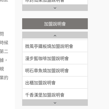
呂 先生/小姐
新竹市
Ramble Café 漫步藍咖啡加盟
200萬~400萬
說明會
加盟預算
鬍子茶加盟說明會
微風亭鐵板燒加盟說明會
顏 先生/小姐
台北市
加盟說明會
鮮茶道加盟說明會
鮮茶道加盟說明會
100萬 ~ 200萬
加盟預算
問
微風亭鐵板燒加盟說明會
【曉妍美妝】誠徵行政櫃檯
廖 先生/小姐
高雄市
時候
漫步藍咖啡加盟說明會
200萬~300萬
自助洗衣店誠徵代洗收送人員
加盟預算
第二
(台中市)
據，
明石章魚燒加盟說明會
MUSHEN徵SPA美容芳療師
規
出櫃加盟說明會
日十。早午食加盟說明會
業的
千香漢堡加盟說明會
拾鑶火鍋加盟說明會
七盞茶加盟說明會
全家加盟說明會
拉亞漢堡加盟說明會