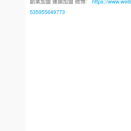
創業加盟 連鎖加盟 微博:
https://www.wei
535955649773
標籤：
餐飲顧問.餐飲規劃.餐飲設計.創業加盟.連鎖
我艾學課程.企業課程.企業經營.教育訓練課
程.教育訓練課程.教育訓練.連鎖加盟課程.
計.連鎖加盟.餐飲顧問.品牌顧問.餐飲設計.
圓夢網.青創會.創業.連鎖加盟.Yes頂尖創業
設計.餐飲教學.餐飲創意概念空間設計.火鍋.
藝輔導.飲料.咖啡.創業.複合式.工廠登記餐飲
美食小吃創業加盟.網路創業.店面頂讓.廣告
2020咖啡連鎖加盟.2020飲料連鎖加盟.202