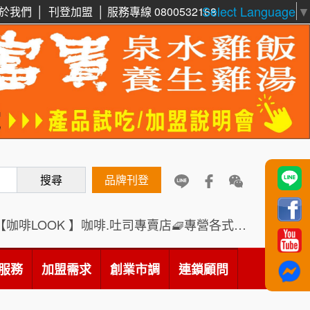
Select Language
▼
於我們
│
刊登加盟
│
服務專線 0800532168
周 先生/小姐
台北
100萬 ~150萬
加盟預算
鼎威維修
6
徐 先生/小姐
新北市
88thai發發泰-泰式飯行家
7
50萬~75萬
加盟預算
呷尚寶
8
何 先生/小姐
台南
SHARE TEA歇腳亭
100萬~300萬
9
加盟預算
搜尋
品牌刊登
TEA TOP台灣第一味
10
呂 先生/小姐
新竹市
200萬~400萬
加盟預算
【咖啡LOOK 】咖啡.吐司專賣店🧇專營各式創意法式吐司
Cozy coffee可集咖啡
1
顏 先生/小姐
台北市
霏等茶
2
服務
加盟需求
創業市調
連鎖顧問
100萬 ~ 200萬
加盟預算
秉宏小米甜甜圈
3