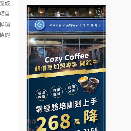
台灣G湯加盟說明會
應該
項目
杜芳子古味茶鋪加盟說明會
彭富貴加盟說明會
掉項
優握握×酸奶大獅加盟說明會
NU PASTA義大利麵加盟說明
值的
會
冬城門加盟說明會
潮鍋癮加盟說明會
拾鑶火鍋加盟說明會
蓁伙烤倆吃加盟說明會
阿性情趣無人販售所加盟明會
霏等茶加盟說明會
龍涎居好湯加盟說明會
早安山丘加盟說明會
舒油頭加盟說明會
冰封仙果加盟說明會
韓金量加盟說明會
Ramble Café 漫步藍咖啡加盟
說明會