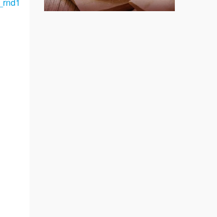
_rnd1
莫尼早餐Morni加盟說明會
手作功夫茶加盟說明會
艾學.
SHARE TEA歇腳亭加盟說明會
加盟課
潮味決-湯滷專門店加盟說明會
規劃設
鬍子茶加盟說明會
創業
備.餐車
鮮茶道加盟說明會
規劃廚
微風亭鐵板燒加盟說明會
20.
課程.
漫步藍咖啡加盟說明會
滷味連
明石章魚燒加盟說明會