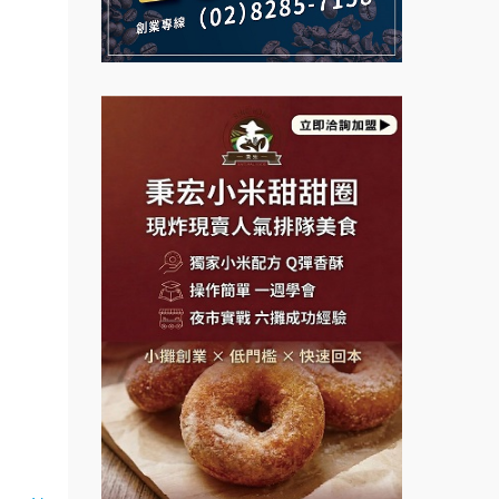
義氣豐發雞加盟說明會
微風亭鐵板燒加盟說明會
Mr.Wish加盟說明會
鮮茶道加盟說明會
白鬍泡泡 BOHO POPO加盟說
【曉妍美妝】誠徵行政櫃檯
明會
自助洗衣店誠徵代洗收送人員
雞咕雞咕加盟說明會
(台中市)
MUSHEN徵SPA美容芳療師
TEA TOP加盟說明會
日十。早午食加盟說明會
珍好味臭臭鍋加盟說明會
拾鑶火鍋加盟說明會
藍象廷泰式火鍋加盟說明會
日十。早午食加盟說明會
上宇林加盟說明會