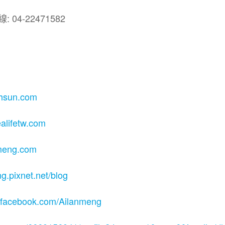
4-22471582
ihsun.com
ealifetw.com
nmeng.com
ng.pixnet.net/blog
.facebook.com/Ailanmeng