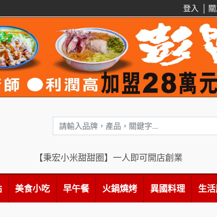
登入
│
關
【秉宏小米甜甜圈】一人即可開店創業
點
美食小吃
早午餐
火鍋燒烤
異國料理
生活