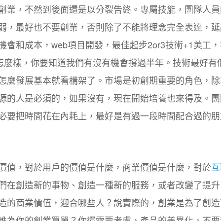
創業，不然到後面還是以分裂告終。專屬技能，團隊人員
弱，最好也不要創業，否則除了不能將理念完全表達，延
會和成本，web項目開發，最佳起步2or3技術+1美工
會怎麼樣，你要知道我們有沒有機會撐過半年。技術最好有
怎麼發展基本就看構架了。市場是初創期重要的角色，除
源的人是必須的，如果沒有，現在開始培養也來得及。團
必要把時間花在內耗上，最好是有過一段時間配合過的朋
價值，對於用戶的價值是什麼，商業價值是什麼，對於
互
們在創造新的事物、創造一種新的服務，或者改變了提升
造的商業價值，迎合哪些人？說實際的，創業是為了創造
誰為你的創業買單？你還需要考慮，產品的差異化，不要