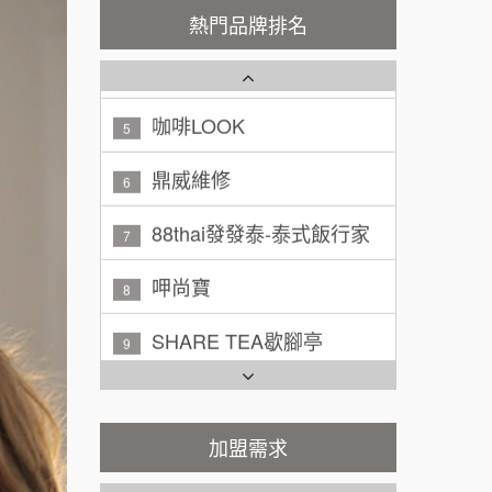
廖 先生/小姐
高雄市
熱門品牌排名
潮鍋癮
4
200萬~300萬
加盟預算
咖啡LOOK
5
黃 先生/小姐
台北市
100萬~150萬
鼎威維修
加盟預算
6
88thai發發泰-泰式飯行家
林 先生/小姐
屏東縣
7
100萬 ~ 200萬
加盟預算
呷尚寶
8
吳 先生/小姐
屏東縣
SHARE TEA歇腳亭
9
100萬~200萬
加盟預算
TEA TOP台灣第一味
10
周 先生/小姐
台北
Cozy coffee可集咖啡
100萬 ~150萬
1
加盟預算
加盟需求
霏等茶
2
徐 先生/小姐
新北市