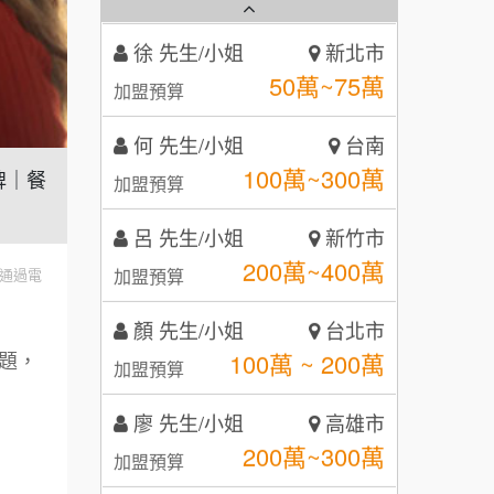
50萬~75萬
加盟預算
秉宏小米甜甜圈
3
何 先生/小姐
台南
潮鍋癮
4
100萬~300萬
加盟預算
咖啡LOOK
5
呂 先生/小姐
新竹市
牌｜餐
鼎威維修
6
200萬~400萬
加盟預算
【曉妍美妝】誠徵行政櫃檯
88thai發發泰-泰式飯行家
7
顏 先生/小姐
台北市
通過電
自助洗衣店誠徵代洗收送人員
100萬 ~ 200萬
呷尚寶
加盟預算
8
(台中市)
MUSHEN徵SPA美容芳療師
SHARE TEA歇腳亭
廖 先生/小姐
高雄市
9
題，
200萬~300萬
加盟預算
日十。早午食加盟說明會
TEA TOP台灣第一味
10
黃 先生/小姐
台北市
拾鑶火鍋加盟說明會
100萬~150萬
加盟預算