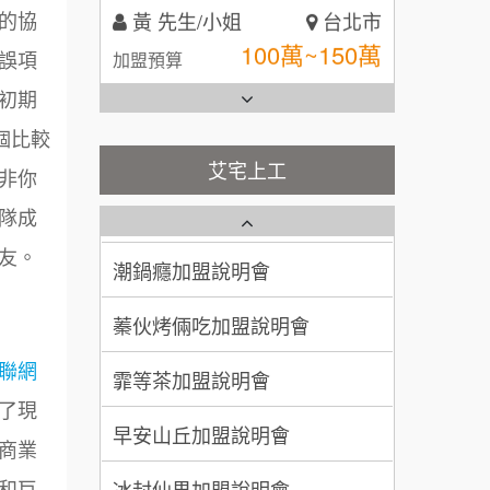
全家加盟說明會
的協
林 先生/小姐
屏東縣
誤項
台灣G湯加盟說明會
100萬 ~ 200萬
加盟預算
，初期
彭富貴加盟說明會
吳 先生/小姐
屏東縣
個比較
100萬~200萬
藍象廷泰式火鍋加盟說明會
加盟預算
艾宅上工
NU PASTA義大利麵加盟說明
非你
會
日十。早午食加盟說明會
隊成
周 先生/小姐
台北
潮鍋癮加盟說明會
100萬 ~150萬
友。
加盟預算
上宇林加盟說明會
蓁伙烤倆吃加盟說明會
徐 先生/小姐
新北市
莫尼早餐Morni加盟說明會
霏等茶加盟說明會
50萬~75萬
加盟預算
聯網
手作功夫茶加盟說明會
早安山丘加盟說明會
何 先生/小姐
台南
了現
SHARE TEA歇腳亭加盟說明會
100萬~300萬
加盟預算
冰封仙果加盟說明會
商業
潮味決-湯滷專門店加盟說明會
和巨