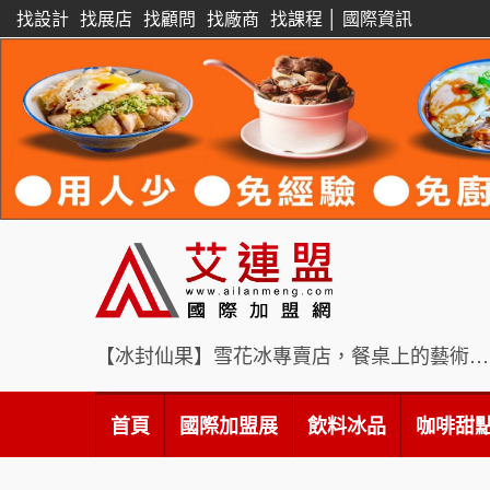
找設計
找展店
找顧問
找廠商
找課程
│
國際資訊
【冰封仙果】雪花冰專賣店，餐桌上的藝術饗宴
首頁
國際加盟展
飲料冰品
咖啡甜