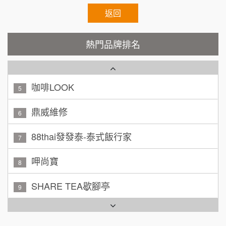
加盟預算
秉宏小米甜甜圈
返回
3
廖 先生/小姐
高雄市
潮鍋癮
4
200萬~300萬
熱門品牌排名
加盟預算
咖啡LOOK
5
黃 先生/小姐
台北市
100萬~150萬
鼎威維修
加盟預算
6
林 先生/小姐
88thai發發泰-泰式飯行家
屏東縣
7
100萬 ~ 200萬
加盟預算
呷尚寶
8
吳 先生/小姐
屏東縣
SHARE TEA歇腳亭
9
100萬~200萬
加盟預算
TEA TOP台灣第一味
10
周 先生/小姐
台北
Cozy coffee可集咖啡
100萬 ~150萬
1
加盟預算