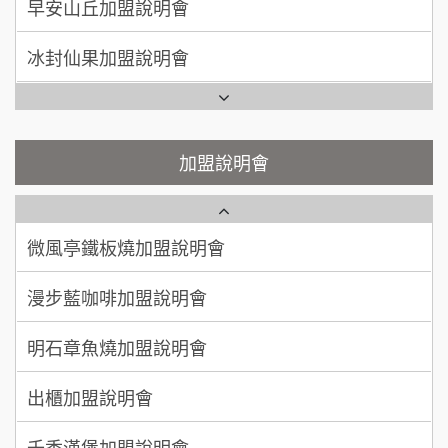
加盟預算
冰封仙果加盟說明會
潮味決-湯滷專門店加盟說明會
呂 先生/小姐
新竹市
Ramble Café 漫步藍咖啡加盟說明會
200萬~400萬
加盟預算
鬍子茶加盟說明會
微風亭鐵板燒加盟說明會
顏 先生/小姐
台北市
鮮茶道加盟說明會
鮮茶道加盟說明會
加盟說明會
100萬 ~ 200萬
加盟預算
微風亭鐵板燒加盟說明會
【曉妍美妝】誠徵行政櫃檯
廖 先生/小姐
高雄市
漫步藍咖啡加盟說明會
200萬~300萬
自助洗衣店誠徵代洗收送人員(台中市)
加盟預算
明石章魚燒加盟說明會
MUSHEN徵SPA美容芳療師
出櫃加盟說明會
日十。早午食加盟說明會
千香漢堡加盟說明會
拾鑶火鍋加盟說明會
七盞茶加盟說明會