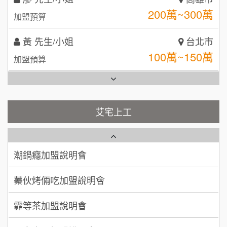
拾鑶火鍋加盟說明會
100萬~150萬
加盟預算
全家加盟說明會
林 先生/小姐
屏東縣
台灣G湯加盟說明會
100萬 ~ 200萬
加盟預算
彭富貴加盟說明會
吳 先生/小姐
屏東縣
100萬~200萬
藍象廷泰式火鍋加盟說明會
加盟預算
NU PASTA義大利麵加盟說明會
艾宅上工
日十。早午食加盟說明會
周 先生/小姐
台北
潮鍋癮加盟說明會
100萬 ~150萬
加盟預算
上宇林加盟說明會
蓁伙烤倆吃加盟說明會
徐 先生/小姐
新北市
莫尼早餐Morni加盟說明會
霏等茶加盟說明會
50萬~75萬
加盟預算
手作功夫茶加盟說明會
早安山丘加盟說明會
何 先生/小姐
台南
SHARE TEA歇腳亭加盟說明會
100萬~300萬