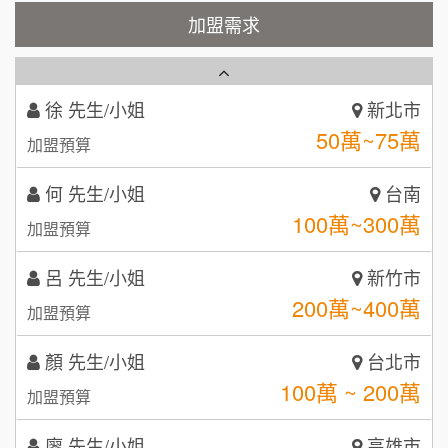
霏等茶
加盟需求
2
徐 先生/小姐
新北市
50萬~75萬
加盟預算
秉宏小米甜甜圈
3
何 先生/小姐
台南
潮鍋癮
4
100萬~300萬
加盟預算
咖啡LOOK
5
呂 先生/小姐
新竹市
鼎威維修
6
200萬~400萬
加盟預算
【曉妍美妝】誠徵行政櫃檯
88thai發發泰-泰式飯行家
7
顏 先生/小姐
台北市
自助洗衣店誠徵代洗收送人員(台中市)
100萬 ~ 200萬
呷尚寶
加盟預算
8
MUSHEN徵SPA美容芳療師
廖 先生/小姐
SHARE TEA歇腳亭
高雄市
9
200萬~300萬
加盟預算
日十。早午食加盟說明會
TEA TOP台灣第一味
10
黃 先生/小姐
台北市