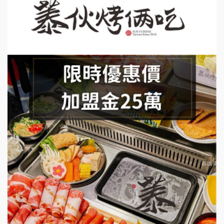
上宇林加盟說明會
莫尼早餐Morni加盟說明會
手作功夫茶加盟說明會
SHARE TEA歇腳亭加盟說明會
潮味決-湯滷專門店加盟說明會
鬍子茶加盟說明會
鮮茶道加盟說明會
微風亭鐵板燒加盟說明會
漫步藍咖啡加盟說明會