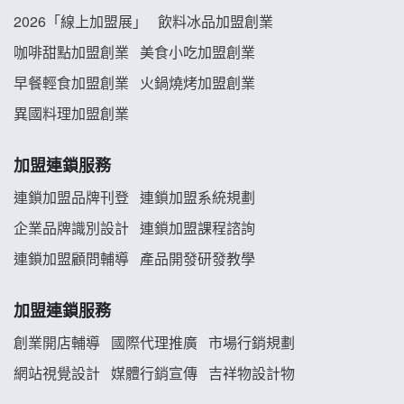
阿性情趣無人販售所加盟明會
2026「線上加盟展」
飲料冰品加盟創業
龍涎居好湯加盟說明會
咖啡甜點加盟創業
美食小吃加盟創業
早餐輕食加盟創業
火鍋燒烤加盟創業
舒油頭加盟說明會
異國料理加盟創業
韓金量加盟說明會
加盟連鎖服務
義氣豐發雞加盟說明會
連鎖加盟品牌刊登
連鎖加盟系統規劃
企業品牌識別設計
連鎖加盟課程諮詢
Mr.Wish加盟說明會
連鎖加盟顧問輔導
產品開發研發教學
白鬍泡泡 BOHO POPO加盟說明會
加盟連鎖服務
雞咕雞咕加盟說明會
創業開店輔導
國際代理推廣
市場行銷規劃
TEA TOP加盟說明會
網站視覺設計
媒體行銷宣傳
吉祥物設計物