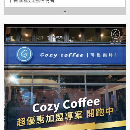
全家加盟說明會
拉亞漢堡加盟說明會
台灣G湯加盟說明會
杜芳子古味茶鋪加盟說明會
彭富貴加盟說明會
優握握×酸奶大獅加盟說明會
NU PASTA義大利麵加盟說明會
冬城門加盟說明會
潮鍋癮加盟說明會
拾鑶火鍋加盟說明會
蓁伙烤倆吃加盟說明會
阿性情趣無人販售所加盟明會
霏等茶加盟說明會
龍涎居好湯加盟說明會
早安山丘加盟說明會
舒油頭加盟說明會
冰封仙果加盟說明會