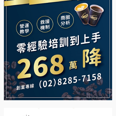
韓金量加盟說明會
Ramble Café 漫步藍咖啡加盟說明會
義氣豐發雞加盟說明會
微風亭鐵板燒加盟說明會
Mr.Wish加盟說明會
鮮茶道加盟說明會
白鬍泡泡 BOHO POPO加盟說明會
【曉妍美妝】誠徵行政櫃檯
雞咕雞咕加盟說明會
自助洗衣店誠徵代洗收送人員(台中市)
TEA TOP加盟說明會
MUSHEN徵SPA美容芳療師
珍好味臭臭鍋加盟說明會
日十。早午食加盟說明會
藍象廷泰式火鍋加盟說明會
拾鑶火鍋加盟說明會
日十。早午食加盟說明會