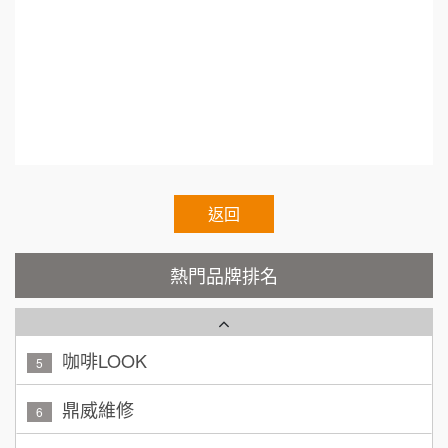
雞排連鎖.教育訓練.開店企劃書.加盟創業.Franchi
SHARE TEA歇腳亭
100萬~300萬
9
加盟預算
se.Regular Chain.Franchise Chain.Authorized C
TEA TOP台灣第一味
10
呂 先生/小姐
新竹市
hain.Voluntary Chain.franchisee.chain restaurant
200萬~400萬
加盟預算
Cozy coffee可集咖啡
s.International agent
1
顏 先生/小姐
台北市
霏等茶
2
100萬 ~ 200萬
加盟預算
秉宏小米甜甜圈
返回
3
廖 先生/小姐
高雄市
潮鍋癮
4
200萬~300萬
熱門品牌排名
加盟預算
咖啡LOOK
5
黃 先生/小姐
台北市
100萬~150萬
鼎威維修
加盟預算
6
林 先生/小姐
88thai發發泰-泰式飯行家
屏東縣
7
100萬 ~ 200萬
加盟預算