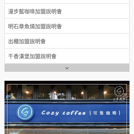
明石章魚燒加盟說明會
MUSHEN徵SPA美容芳療師
出櫃加盟說明會
日十。早午食加盟說明會
千香漢堡加盟說明會
拾鑶火鍋加盟說明會
七盞茶加盟說明會
全家加盟說明會
拉亞漢堡加盟說明會
台灣G湯加盟說明會
杜芳子古味茶鋪加盟說明會
彭富貴加盟說明會
優握握×酸奶大獅加盟說明會
NU PASTA義大利麵加盟說明會
冬城門加盟說明會
潮鍋癮加盟說明會
拾鑶火鍋加盟說明會
蓁伙烤倆吃加盟說明會