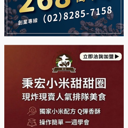
MUSHEN徵SPA美容芳療師
珍好味臭臭鍋加盟說明會
日十。早午食加盟說明會
藍象廷泰式火鍋加盟說明會
拾鑶火鍋加盟說明會
日十。早午食加盟說明會
上宇林加盟說明會
莫尼早餐Morni加盟說明會
手作功夫茶加盟說明會
SHARE TEA歇腳亭加盟說明會
潮味決-湯滷專門店加盟說明會
鬍子茶加盟說明會