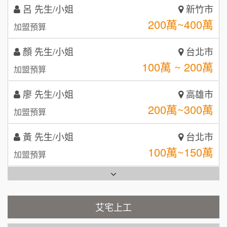
88thai發發泰-泰式飯行家
7
顏 先生/小姐
台北市
自助洗衣店誠徵代洗收送人員(台中市)
100萬 ~ 200萬
呷尚寶
加盟預算
8
MUSHEN徵SPA美容芳療師
廖 先生/小姐
SHARE TEA歇腳亭
高雄市
9
200萬~300萬
加盟預算
日十。早午食加盟說明會
TEA TOP台灣第一味
10
黃 先生/小姐
台北市
拾鑶火鍋加盟說明會
100萬~150萬
加盟預算
全家加盟說明會
林 先生/小姐
屏東縣
台灣G湯加盟說明會
100萬 ~ 200萬
加盟預算
彭富貴加盟說明會
吳 先生/小姐
屏東縣
100萬~200萬
藍象廷泰式火鍋加盟說明會
加盟預算
NU PASTA義大利麵加盟說明會
艾宅上工
日十。早午食加盟說明會
周 先生/小姐
台北
潮鍋癮加盟說明會