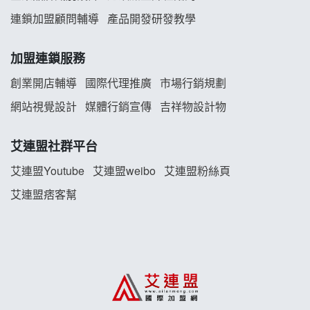
連鎖加盟顧問輔導
產品開發研發教學
白鬍泡泡 BOHO POPO加盟說明會
加盟連鎖服務
雞咕雞咕加盟說明會
創業開店輔導
國際代理推廣
市場行銷規劃
TEA TOP加盟說明會
網站視覺設計
媒體行銷宣傳
吉祥物設計物
珍好味臭臭鍋加盟說明會
艾連盟社群平台
藍象廷泰式火鍋加盟說明會
艾連盟Youtube
艾連盟weibo
艾連盟粉絲頁
艾連盟痞客幫
日十。早午食加盟說明會
上宇林加盟說明會
莫尼早餐Morni加盟說明會
手作功夫茶加盟說明會