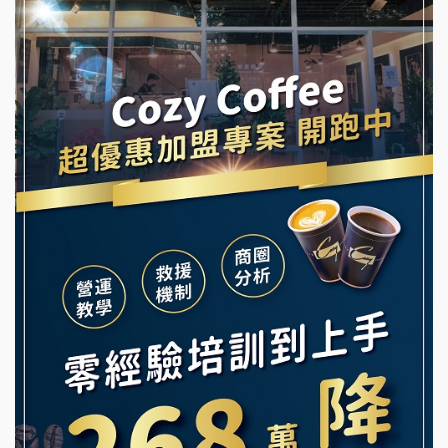
阿性情趣無人販售所加盟明會
霏等茶加盟說明會
龍涎居好湯加盟說明會
早安山丘加盟說明會
舒油頭加盟說明會
冰封仙果加盟說明會
韓金量加盟說明會
Ramble Café 漫步藍咖啡加盟說明會
義氣豐發雞加盟說明會
微風亭鐵板燒加盟說明會
Mr.Wish加盟說明會
鮮茶道加盟說明會
白鬍泡泡 BOHO POPO加盟說明會
【曉妍美妝】誠徵行政櫃檯
雞咕雞咕加盟說明會
自助洗衣店誠徵代洗收送人員(台中市)
TEA TOP加盟說明會