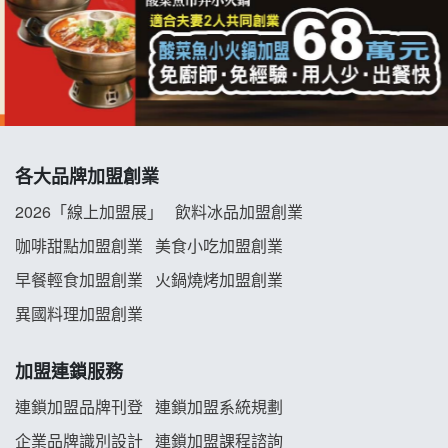
優握握×酸奶大獅加盟說明會
冬城門加盟說明會
拾鑶火鍋加盟說明會
各大品牌加盟創業
阿性情趣無人販售所加盟明會
2026「線上加盟展」
飲料冰品加盟創業
龍涎居好湯加盟說明會
咖啡甜點加盟創業
美食小吃加盟創業
早餐輕食加盟創業
火鍋燒烤加盟創業
舒油頭加盟說明會
異國料理加盟創業
韓金量加盟說明會
加盟連鎖服務
義氣豐發雞加盟說明會
連鎖加盟品牌刊登
連鎖加盟系統規劃
企業品牌識別設計
連鎖加盟課程諮詢
Mr.Wish加盟說明會