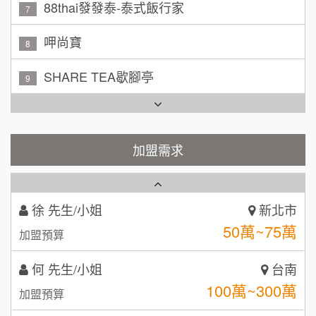
呷尚寶
8
吳 先生/小姐
屏東縣
SHARE TEA歇腳亭
9
100萬~200萬
加盟預算
TEA TOP台灣第一味
10
周 先生/小姐
台北
Cozy coffee可集咖啡
100萬 ~150萬
1
加盟預算
霏等茶
加盟需求
2
徐 先生/小姐
新北市
50萬~75萬
加盟預算
秉宏小米甜甜圈
3
何 先生/小姐
台南
潮鍋癮
4
100萬~300萬
加盟預算
咖啡LOOK
5
呂 先生/小姐
新竹市
鼎威維修
6
200萬~400萬
加盟預算
【曉妍美妝】誠徵行政櫃檯