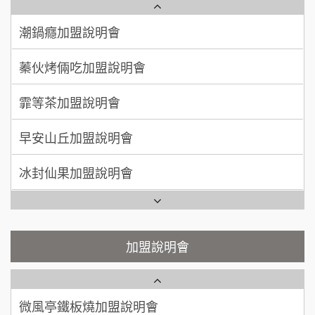
100萬 ~150萬
加盟預算
上宇林加盟說明會
蓁伙烤倆吃加盟說明會
徐 先生/小姐
新北市
莫尼早餐Morni加盟說明會
霏等茶加盟說明會
50萬~75萬
加盟預算
手作功夫茶加盟說明會
早安山丘加盟說明會
何 先生/小姐
台南
SHARE TEA歇腳亭加盟說明會
100萬~300萬
加盟預算
冰封仙果加盟說明會
潮味決-湯滷專門店加盟說明會
呂 先生/小姐
新竹市
Ramble Café 漫步藍咖啡加盟說明會
200萬~400萬
加盟預算
鬍子茶加盟說明會
微風亭鐵板燒加盟說明會
顏 先生/小姐
台北市
鮮茶道加盟說明會
鮮茶道加盟說明會
加盟說明會
100萬 ~ 200萬
加盟預算
微風亭鐵板燒加盟說明會
【曉妍美妝】誠徵行政櫃檯
廖 先生/小姐
高雄市
漫步藍咖啡加盟說明會
200萬~300萬
自助洗衣店誠徵代洗收送人員(台中市)
加盟預算