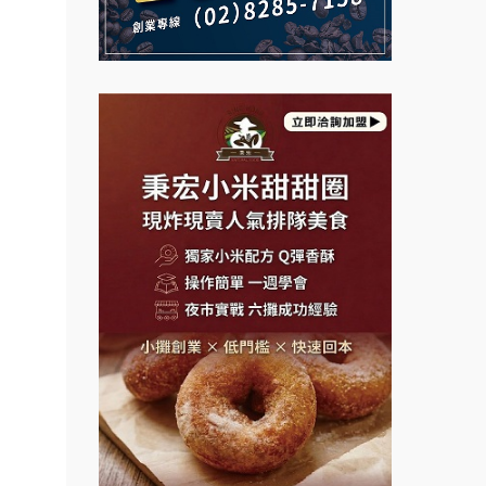
說明會
義氣豐發雞加盟說明會
微風亭鐵板燒加盟說明會
Mr.Wish加盟說明會
鮮茶道加盟說明會
白鬍泡泡 BOHO POPO加盟說
【曉妍美妝】誠徵行政櫃檯
明會
自助洗衣店誠徵代洗收送人員
雞咕雞咕加盟說明會
(台中市)
MUSHEN徵SPA美容芳療師
TEA TOP加盟說明會
日十。早午食加盟說明會
珍好味臭臭鍋加盟說明會
拾鑶火鍋加盟說明會
藍象廷泰式火鍋加盟說明會
日十。早午食加盟說明會