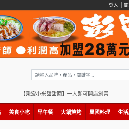
登入
│
關
【秉宏小米甜甜圈】一人即可開店創業
點
美食小吃
早午餐
火鍋燒烤
異國料理
生活