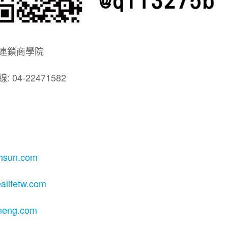
連鎖商學院
4-22471582
ihsun.com
ealifetw.com
nmeng.com