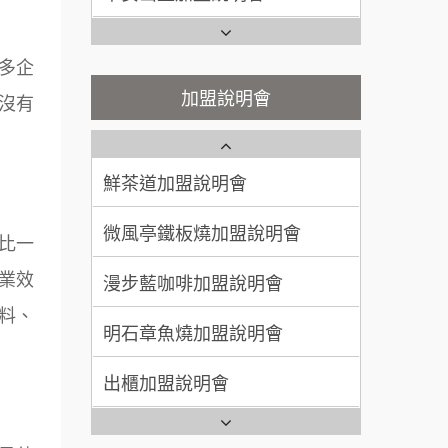
100萬~300萬
加盟預算
潮味決-湯滷專門店加盟說明會
Ramble Café 漫步藍咖啡加盟
多企
說明會
呂 先生/小姐
新竹市
鬍子茶加盟說明會
微風亭鐵板燒加盟說明會
加盟說明會
200萬~400萬
沒有
加盟預算
鮮茶道加盟說明會
鮮茶道加盟說明會
顏 先生/小姐
台北市
微風亭鐵板燒加盟說明會
100萬 ~ 200萬
【曉妍美妝】誠徵行政櫃檯
加盟預算
漫步藍咖啡加盟說明會
廖 先生/小姐
高雄市
自助洗衣店誠徵代洗收送人員
比一
200萬~300萬
(台中市)
加盟預算
業效
明石章魚燒加盟說明會
MUSHEN徵SPA美容芳療師
料、
出櫃加盟說明會
日十。早午食加盟說明會
千香漢堡加盟說明會
拾鑶火鍋加盟說明會
七盞茶加盟說明會
全家加盟說明會