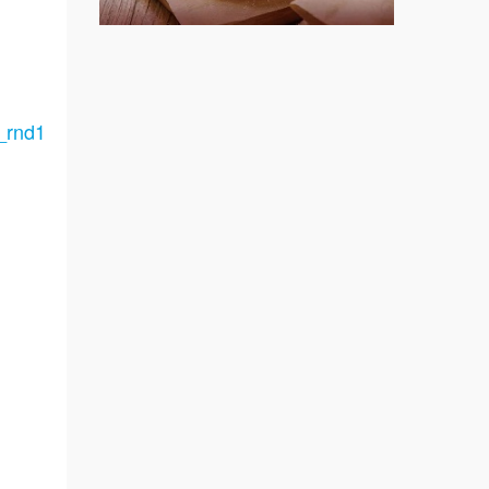
上宇林加盟說明會
莫尼早餐Morni加盟說明會
手作功夫茶加盟說明會
_rnd1
SHARE TEA歇腳亭加盟說明會
潮味決-湯滷專門店加盟說明會
艾學.
鬍子茶加盟說明會
加盟課
鮮茶道加盟說明會
規劃設
創業
微風亭鐵板燒加盟說明會
備.餐車
漫步藍咖啡加盟說明會
規劃廚