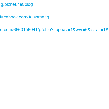
ng.pixnet.net/blog
.facebook.com/Ailanmeng
bo.com/6660156041/profile? topnav=1&wvr=6&is_all=1#
加盟.品牌顧問.品牌規劃.品牌設計.店鋪設計.空間設計.我
程.企業教育訓練.連鎖加盟課程.教育訓練課程.教育訓練
連鎖品牌設計.連鎖品牌規劃.連鎖品牌顧問.開店創業 餐飲
餐飲規劃.品牌設計.商業空間設計.新零售.青年創業圓夢網.
網.1111創業加盟網.餐飲顧問.開店大師.店面營運.餐飲設
創業.美食.加盟連鎖.餐飲顧問.餐飲行銷.創業.加盟整店.