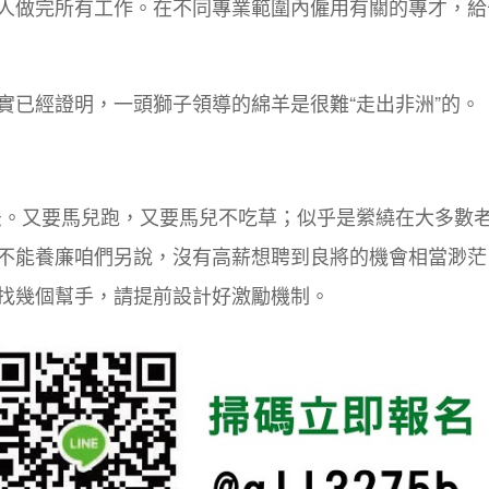
人做完所有工作。在不同專業範圍內僱用有關的專才，給
實已經證明，一頭獅子領導的綿羊是很難“走出非洲”的。
法。又要馬兒跑，又要馬兒不吃草；似乎是縈繞在大多數
不能養廉咱們另說，沒有高薪想聘到良將的機會相當渺茫
找幾個幫手，請提前設計好激勵機制。