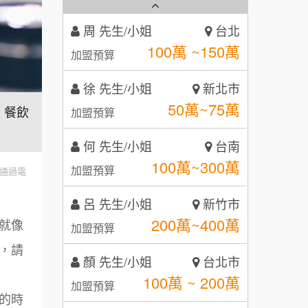
霏等茶
2
徐 先生/小姐
新北市
秉宏小米甜甜圈
3
50萬~75萬
加盟預算
潮鍋癮
4
何 先生/小姐
台南
咖啡LOOK
5
100萬~300萬
｜餐飲
加盟預算
鼎威維修
6
呂 先生/小姐
新竹市
【曉妍美妝】誠徵行政櫃檯
200萬~400萬
88thai發發泰-泰式飯行家
加盟預算
通過電
7
自助洗衣店誠徵代洗收送人員
顏 先生/小姐
呷尚寶
台北市
8
(台中市)
100萬 ~ 200萬
就像
加盟預算
MUSHEN徵SPA美容芳療師
SHARE TEA歇腳亭
9
，請
廖 先生/小姐
高雄市
日十。早午食加盟說明會
TEA TOP台灣第一味
10
200萬~300萬
加盟預算
的時
拾鑶火鍋加盟說明會