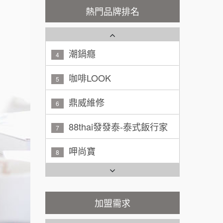
秉宏小米甜甜圈
3
100萬 ~ 200萬
熱門品牌排名
加盟預算
潮鍋癮
4
廖 先生/小姐
高雄市
200萬~300萬
咖啡LOOK
加盟預算
5
黃 先生/小姐
鼎威維修
台北市
6
100萬~150萬
加盟預算
88thai發發泰-泰式飯行家
7
林 先生/小姐
屏東縣
呷尚寶
8
100萬 ~ 200萬
加盟預算
SHARE TEA歇腳亭
9
吳 先生/小姐
屏東縣
TEA TOP台灣第一味
100萬~200萬
10
加盟預算
Cozy coffee可集咖啡
加盟需求
1
周 先生/小姐
台北
100萬 ~150萬
加盟預算