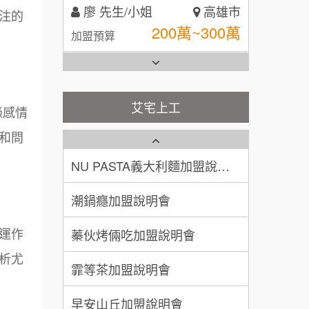
黃 先生/小姐
台北市
注的
全家加盟說明會
100萬~150萬
加盟預算
台灣G湯加盟說明會
林 先生/小姐
屏東縣
100萬 ~ 200萬
加盟預算
彭富貴加盟說明會
艾宅上工
憑感情
藍象廷泰式火鍋加盟說明會
吳 先生/小姐
屏東縣
NU PASTA義大利麵加盟說明
和問
100萬~200萬
會
加盟預算
日十。早午食加盟說明會
潮鍋癮加盟說明會
周 先生/小姐
台北
上宇林加盟說明會
蓁伙烤倆吃加盟說明會
100萬 ~150萬
加盟預算
莫尼早餐Morni加盟說明會
運作
霏等茶加盟說明會
徐 先生/小姐
新北市
析尤
手作功夫茶加盟說明會
50萬~75萬
加盟預算
早安山丘加盟說明會
SHARE TEA歇腳亭加盟說明會
何 先生/小姐
台南
冰封仙果加盟說明會