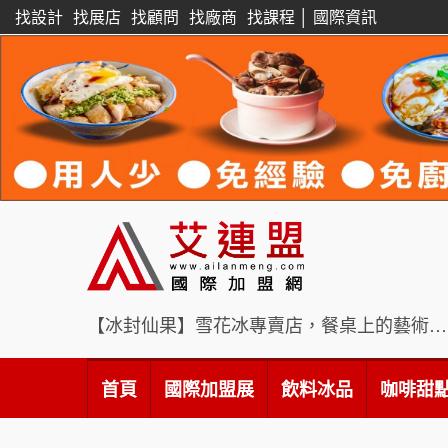
找設計
找展店
找顧問
找廠商
找課程
│
國際資訊
【冰封仙果】雪花冰專賣店，餐桌上的藝術饗宴
首頁
國際加盟展
飲料冰品
咖啡甜