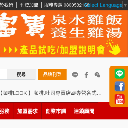
Select Language
▼
於我們
│
刊登加盟
│
服務專線 0800532168
周 先生/小姐
台北
鼎威維修
6
100萬 ~150萬
加盟預算
88thai發發泰-泰式飯行家
7
徐 先生/小姐
新北市
呷尚寶
50萬~75萬
8
加盟預算
搜尋
SHARE TEA歇腳亭
品牌刊登
9
何 先生/小姐
台南
100萬~300萬
加盟預算
TEA TOP台灣第一味
10
【咖啡LOOK 】咖啡.吐司專賣店🧇專營各式創意法式吐司
呂 先生/小姐
新竹市
Cozy coffee可集咖啡
1
200萬~400萬
服務
加盟需求
加盟預算
創業市調
連鎖顧問
霏等茶
2
顏 先生/小姐
台北市