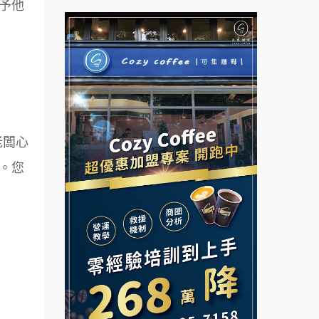
予他
拉亞漢堡加盟說明會
台灣G湯加盟說明會
杜芳子古味茶鋪加盟說明會
彭富貴加盟說明會
優握握×酸奶大獅加盟說明會
NU PASTA義大利麵加盟說明
會
冬城門加盟說明會
潮鍋癮加盟說明會
老闆心
拾鑶火鍋加盟說明會
。您
蓁伙烤倆吃加盟說明會
阿性情趣無人販售所加盟明會
霏等茶加盟說明會
龍涎居好湯加盟說明會
早安山丘加盟說明會
舒油頭加盟說明會
冰封仙果加盟說明會
韓金量加盟說明會
Ramble Café 漫步藍咖啡加盟