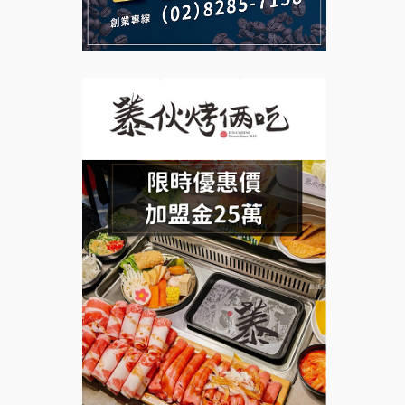
說明會
義氣豐發雞加盟說明會
微風亭鐵板燒加盟說明會
Mr.Wish加盟說明會
鮮茶道加盟說明會
白鬍泡泡 BOHO POPO加盟說
【曉妍美妝】誠徵行政櫃檯
明會
自助洗衣店誠徵代洗收送人員
雞咕雞咕加盟說明會
(台中市)
MUSHEN徵SPA美容芳療師
TEA TOP加盟說明會
日十。早午食加盟說明會
珍好味臭臭鍋加盟說明會
拾鑶火鍋加盟說明會
藍象廷泰式火鍋加盟說明會
日十。早午食加盟說明會