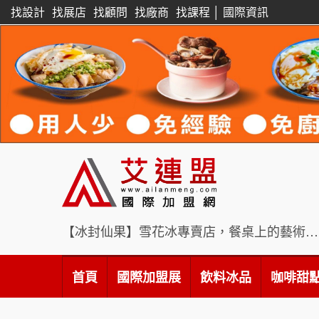
找設計
找展店
找顧問
找廠商
找課程
│
國際資訊
【冰封仙果】雪花冰專賣店，餐桌上的藝術饗宴
首頁
國際加盟展
飲料冰品
咖啡甜