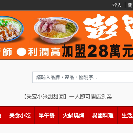
登入
│
關
【秉宏小米甜甜圈】一人即可開店創業
點
美食小吃
早午餐
火鍋燒烤
異國料理
生活