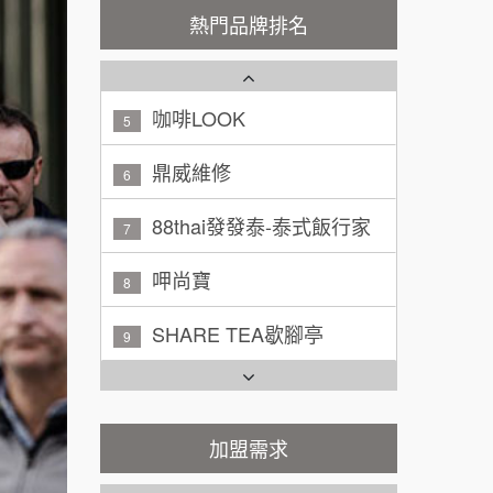
秉宏小米甜甜圈
3
200萬~300萬
熱門品牌排名
加盟預算
潮鍋癮
4
黃 先生/小姐
台北市
100萬~150萬
咖啡LOOK
加盟預算
5
鼎威維修
林 先生/小姐
屏東縣
6
100萬 ~ 200萬
加盟預算
88thai發發泰-泰式飯行家
7
吳 先生/小姐
屏東縣
呷尚寶
8
100萬~200萬
加盟預算
SHARE TEA歇腳亭
9
周 先生/小姐
台北
TEA TOP台灣第一味
100萬 ~150萬
10
加盟預算
Cozy coffee可集咖啡
1
加盟需求
徐 先生/小姐
新北市
50萬~75萬
加盟預算
霏等茶