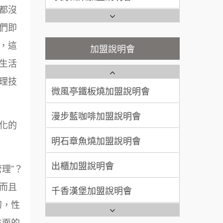
200萬~400萬
都沒
加盟預算
潮味決-湯滷專門店加盟說明會
Ramble Café 漫步藍咖啡加盟
們即
說明會
顏 先生/小姐
台北市
鬍子茶加盟說明會
微風亭鐵板燒加盟說明會
，這
加盟說明會
100萬 ~ 200萬
加盟預算
生活
鮮茶道加盟說明會
鮮茶道加盟說明會
廖 先生/小姐
高雄市
理技
微風亭鐵板燒加盟說明會
200萬~300萬
【曉妍美妝】誠徵行政櫃檯
加盟預算
漫步藍咖啡加盟說明會
自助洗衣店誠徵代洗收送人員
化的
(台中市)
明石章魚燒加盟說明會
MUSHEN徵SPA美容芳療師
出櫃加盟說明會
理”？
日十。早午食加盟說明會
而且
千香漢堡加盟說明會
拾鑶火鍋加盟說明會
初，性
七盞茶加盟說明會
全家加盟說明會
方面的