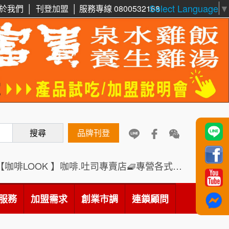
Select Language
▼
周 先生/小姐
台北
於我們
│
刊登加盟
│
服務專線 0800532168
100萬 ~150萬
加盟預算
徐 先生/小姐
新北市
鼎威維修
6
50萬~75萬
加盟預算
88thai發發泰-泰式飯行家
7
何 先生/小姐
台南
呷尚寶
100萬~300萬
8
加盟預算
SHARE TEA歇腳亭
搜尋
品牌刊登
9
呂 先生/小姐
新竹市
200萬~400萬
加盟預算
TEA TOP台灣第一味
10
【咖啡LOOK 】咖啡.吐司專賣店🧇專營各式創意法式吐司
顏 先生/小姐
台北市
Cozy coffee可集咖啡
1
100萬 ~ 200萬
服務
加盟需求
加盟預算
創業市調
連鎖顧問
霏等茶
2
廖 先生/小姐
高雄市