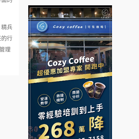
拉亞漢堡加盟說明會
台灣G湯加盟說明會
杜芳子古味茶鋪加盟說明會
，精兵
彭富貴加盟說明會
任的行
優握握×酸奶大獅加盟說明會
NU PASTA義大利麵加盟說明
管理
會
冬城門加盟說明會
潮鍋癮加盟說明會
拾鑶火鍋加盟說明會
蓁伙烤倆吃加盟說明會
阿性情趣無人販售所加盟明會
霏等茶加盟說明會
龍涎居好湯加盟說明會
早安山丘加盟說明會
舒油頭加盟說明會
冰封仙果加盟說明會
韓金量加盟說明會
Ramble Café 漫步藍咖啡加盟