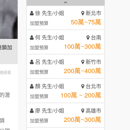
2
何 先生/小姐
台南
秉宏小米甜甜圈
3
100萬~300萬
加盟預算
潮鍋癮
4
呂 先生/小姐
新竹市
咖啡LOOK
5
200萬~400萬
連鎖加
加盟預算
鼎威維修
6
顏 先生/小姐
台北市
【曉妍美妝】誠徵行政櫃檯
100萬 ~ 200萬
88thai發發泰-泰式飯行家
加盟預算
7
通過電
自助洗衣店誠徵代洗收送人員
呷尚寶
廖 先生/小姐
高雄市
8
(台中市)
200萬~300萬
的潛
加盟預算
MUSHEN徵SPA美容芳療師
SHARE TEA歇腳亭
9
黃 先生/小姐
台北市
日十。早午食加盟說明會
TEA TOP台灣第一味
10
100萬~150萬
憐
加盟預算
拾鑶火鍋加盟說明會