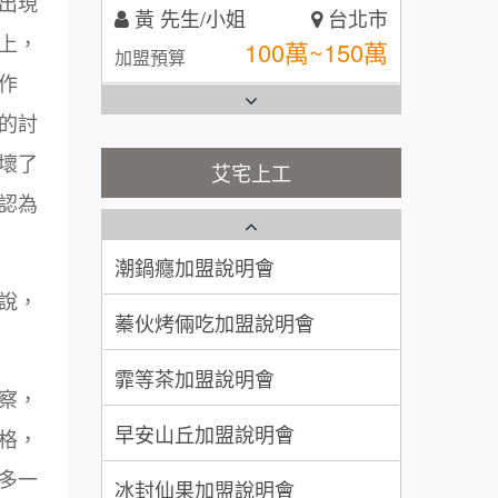
出現
林 先生/小姐
屏東縣
全家加盟說明會
上，
100萬 ~ 200萬
加盟預算
作
台灣G湯加盟說明會
吳 先生/小姐
屏東縣
的討
100萬~200萬
加盟預算
彭富貴加盟說明會
壞了
艾宅上工
藍象廷泰式火鍋加盟說明會
認為
周 先生/小姐
台北
NU PASTA義大利麵加盟說明
100萬 ~150萬
會
加盟預算
日十。早午食加盟說明會
潮鍋癮加盟說明會
徐 先生/小姐
新北市
說，
上宇林加盟說明會
蓁伙烤倆吃加盟說明會
50萬~75萬
加盟預算
莫尼早餐Morni加盟說明會
霏等茶加盟說明會
何 先生/小姐
台南
察，
手作功夫茶加盟說明會
100萬~300萬
早安山丘加盟說明會
加盟預算
格，
SHARE TEA歇腳亭加盟說明會
多一
呂 先生/小姐
新竹市
冰封仙果加盟說明會