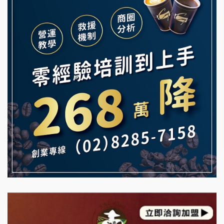
韓金量加盟說明會
Ramble Café 漫步藍咖啡加盟說明會
義氣豐發雞加盟說明會
微風亭鐵板燒加盟說明會
Mr.Wish加盟說明會
鮮茶道加盟說明會
白鬍泡泡 BOHO POPO加盟說明會
【曉妍美妝】誠徵行政櫃檯
雞咕雞咕加盟說明會
自助洗衣店誠徵代洗收送人員(台中市)
TEA TOP加盟說明會
MUSHEN徵SPA美容芳療師
珍好味臭臭鍋加盟說明會
日十。早午食加盟說明會
藍象廷泰式火鍋加盟說明會
拾鑶火鍋加盟說明會
日十。早午食加盟說明會