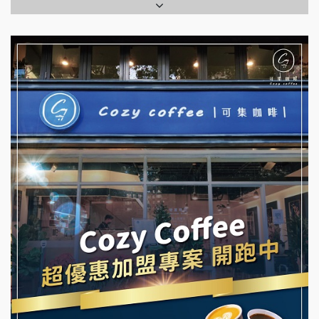
七盞茶加盟說明會
全家加盟說明會
拉亞漢堡加盟說明會
台灣G湯加盟說明會
杜芳子古味茶鋪加盟說明會
彭富貴加盟說明會
優握握×酸奶大獅加盟說明會
NU PASTA義大利麵加盟說明會
冬城門加盟說明會
潮鍋癮加盟說明會
拾鑶火鍋加盟說明會
蓁伙烤倆吃加盟說明會
阿性情趣無人販售所加盟明會
霏等茶加盟說明會
龍涎居好湯加盟說明會
早安山丘加盟說明會
舒油頭加盟說明會
冰封仙果加盟說明會