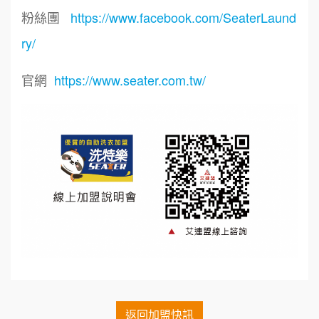
粉絲團
https://www.facebook.com/SeaterLaund
ry/
官網
https://www.seater.com.tw/
周 先生/小姐
台北
鼎威維修
6
100萬 ~150萬
加盟預算
88thai發發泰-泰式飯行家
7
徐 先生/小姐
新北市
呷尚寶
50萬~75萬
8
加盟預算
SHARE TEA歇腳亭
9
何 先生/小姐
台南
100萬~300萬
加盟預算
TEA TOP台灣第一味
10
呂 先生/小姐
新竹市
Cozy coffee可集咖啡
1
200萬~400萬
加盟預算
霏等茶
返回加盟快訊
2