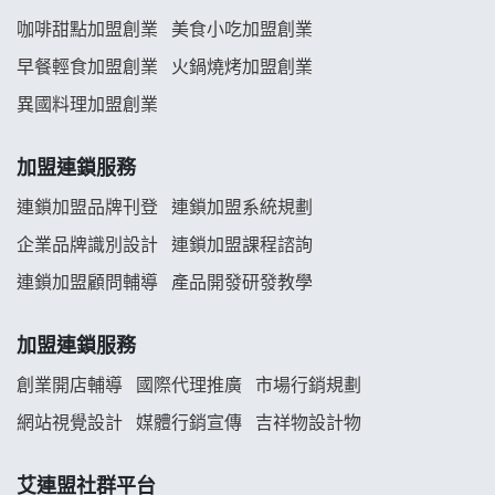
阿性情趣無人販售所加盟明會
咖啡甜點加盟創業
美食小吃加盟創業
早餐輕食加盟創業
火鍋燒烤加盟創業
龍涎居好湯加盟說明會
異國料理加盟創業
舒油頭加盟說明會
加盟連鎖服務
韓金量加盟說明會
連鎖加盟品牌刊登
連鎖加盟系統規劃
企業品牌識別設計
連鎖加盟課程諮詢
義氣豐發雞加盟說明會
連鎖加盟顧問輔導
產品開發研發教學
Mr.Wish加盟說明會
加盟連鎖服務
白鬍泡泡 BOHO POPO加盟說明會
創業開店輔導
國際代理推廣
市場行銷規劃
雞咕雞咕加盟說明會
網站視覺設計
媒體行銷宣傳
吉祥物設計物
TEA TOP加盟說明會
艾連盟社群平台