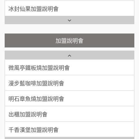
SHARE TEA歇腳亭加盟說明會
何 先生/小姐
台南
冰封仙果加盟說明會
100萬~300萬
加盟預算
潮味決-湯滷專門店加盟說明會
Ramble Café 漫步藍咖啡加盟說明會
呂 先生/小姐
新竹市
鬍子茶加盟說明會
微風亭鐵板燒加盟說明會
加盟說明會
200萬~400萬
加盟預算
鮮茶道加盟說明會
鮮茶道加盟說明會
顏 先生/小姐
台北市
微風亭鐵板燒加盟說明會
100萬 ~ 200萬
【曉妍美妝】誠徵行政櫃檯
加盟預算
漫步藍咖啡加盟說明會
廖 先生/小姐
高雄市
自助洗衣店誠徵代洗收送人員(台中市)
200萬~300萬
加盟預算
明石章魚燒加盟說明會
MUSHEN徵SPA美容芳療師
出櫃加盟說明會
日十。早午食加盟說明會
千香漢堡加盟說明會
拾鑶火鍋加盟說明會