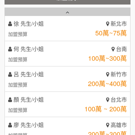
100萬 ~150萬
加盟預算
霏等茶
2
徐 先生/小姐
新北市
秉宏小米甜甜圈
3
50萬~75萬
加盟預算
潮鍋癮
4
何 先生/小姐
台南
咖啡LOOK
5
100萬~300萬
加盟預算
鼎威維修
6
呂 先生/小姐
新竹市
【曉妍美妝】誠徵行政櫃檯
200萬~400萬
88thai發發泰-泰式飯行家
加盟預算
7
自助洗衣店誠徵代洗收送人員(台中市)
顏 先生/小姐
呷尚寶
台北市
8
100萬 ~ 200萬
加盟預算
MUSHEN徵SPA美容芳療師
SHARE TEA歇腳亭
9
廖 先生/小姐
高雄市
日十。早午食加盟說明會
TEA TOP台灣第一味
10
200萬~300萬