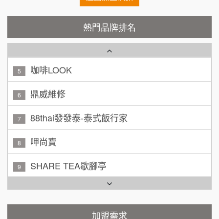
顏 先生/小姐
台北市
秉宏小米甜甜圈
3
100萬 ~ 200萬
熱門品牌排名
加盟預算
潮鍋癮
4
廖 先生/小姐
高雄市
200萬~300萬
咖啡LOOK
加盟預算
5
黃 先生/小姐
鼎威維修
台北市
6
100萬~150萬
加盟預算
88thai發發泰-泰式飯行家
7
林 先生/小姐
屏東縣
呷尚寶
8
100萬 ~ 200萬
加盟預算
SHARE TEA歇腳亭
9
吳 先生/小姐
屏東縣
TEA TOP台灣第一味
100萬~200萬
10
加盟預算
Cozy coffee可集咖啡
加盟需求
1
周 先生/小姐
台北