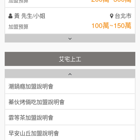
加盟預算
拾鑶火鍋加盟說明會
黃 先生/小姐
台北市
全家加盟說明會
100萬~150萬
加盟預算
台灣G湯加盟說明會
林 先生/小姐
屏東縣
100萬 ~ 200萬
加盟預算
彭富貴加盟說明會
艾宅上工
藍象廷泰式火鍋加盟說明會
吳 先生/小姐
屏東縣
NU PASTA義大利麵加盟說明會
100萬~200萬
加盟預算
日十。早午食加盟說明會
潮鍋癮加盟說明會
周 先生/小姐
台北
上宇林加盟說明會
蓁伙烤倆吃加盟說明會
100萬 ~150萬
加盟預算
莫尼早餐Morni加盟說明會
霏等茶加盟說明會
徐 先生/小姐
新北市
手作功夫茶加盟說明會
50萬~75萬
加盟預算
早安山丘加盟說明會