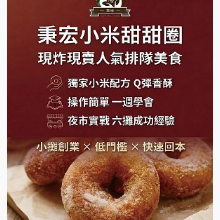
上宇林加盟說明會
莫尼早餐Morni加盟說明會
手作功夫茶加盟說明會
SHARE TEA歇腳亭加盟說明會
潮味決-湯滷專門店加盟說明會
鬍子茶加盟說明會
鮮茶道加盟說明會
微風亭鐵板燒加盟說明會
漫步藍咖啡加盟說明會